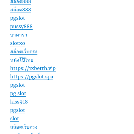
สล็อต888
สล็อต888
pgslot
pussy888
บาคาร่า
slotxo
สล็อตเว็บตรง
หนังโป๊ไทย
https://1xbetth.vip
https://pgslot.spa
pgslot
pg slot
kiss918
pgslot
slot
สล็อตเว็บตรง