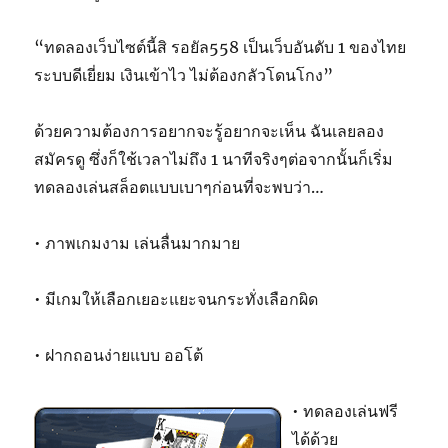
“ทดลองเว็บไซต์นี้สิ รอยัล558 เป็นเว็บอันดับ 1 ของไทย
ระบบดีเยี่ยม เงินเข้าไว ไม่ต้องกลัวโดนโกง”
ด้วยความต้องการอยากจะรู้อยากจะเห็น ฉันเลยลอง
สมัครดู ซึ่งก็ใช้เวลาไม่ถึง 1 นาทีจริงๆต่อจากนั้นก็เริ่ม
ทดลองเล่นสล็อตแบบเบาๆก่อนที่จะพบว่า…
• ภาพเกมงาม เล่นลื่นมากมาย
• มีเกมให้เลือกเยอะแยะจนกระทั่งเลือกผิด
• ฝากถอนง่ายแบบ ออโต้
• ทดลองเล่นฟรี
ได้ด้วย