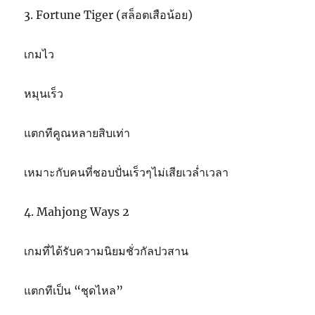
3. Fortune Tiger (สล็อตเสือน้อย)
เกมไว
หมุนเร็ว
แตกทีคูณหลายสิบเท่า
เหมาะกับคนที่ชอบปั่นเร็วๆไม่เสียเวล่ำเวลา
4. Mahjong Ways 2
เกมที่ได้รับความนิยมชั่วกัลปวสาน
แตกทีเป็น “ชุดไหล”