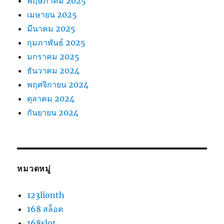
พฤษภาคม 2025
เมษายน 2025
มีนาคม 2025
กุมภาพันธ์ 2025
มกราคม 2025
ธันวาคม 2024
พฤศจิกายน 2024
ตุลาคม 2024
กันยายน 2024
หมวดหมู่
123lionth
168 สล็อต
168slot