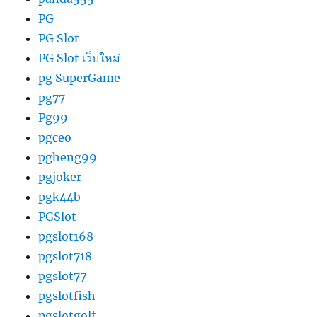
PG
PG Slot
PG Slot เว็บใหม่
pg SuperGame
pg77
Pg99
pgceo
pgheng99
pgjoker
pgk44b
PGSlot
pgslot168
pgslot718
pgslot77
pgslotfish
pgslotgolf