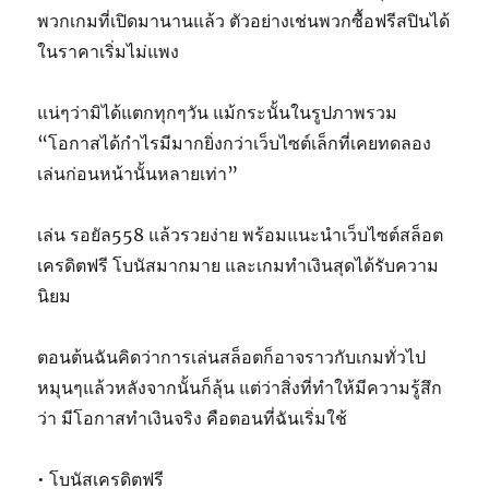
พวกเกมที่เปิดมานานแล้ว ตัวอย่างเช่นพวกซื้อฟรีสปินได้
ในราคาเริ่มไม่แพง
แน่ๆว่ามิได้แตกทุกๆวัน แม้กระนั้นในรูปภาพรวม
“โอกาสได้กำไรมีมากยิ่งกว่าเว็บไซต์เล็กที่เคยทดลอง
เล่นก่อนหน้านั้นหลายเท่า”
เล่น รอยัล558 แล้วรวยง่าย พร้อมแนะนำเว็บไซต์สล็อต
เครดิตฟรี โบนัสมากมาย และเกมทำเงินสุดได้รับความ
นิยม
ตอนต้นฉันคิดว่าการเล่นสล็อตก็อาจราวกับเกมทั่วไป
หมุนๆแล้วหลังจากนั้นก็ลุ้น แต่ว่าสิ่งที่ทำให้มีความรู้สึก
ว่า มีโอกาสทำเงินจริง คือตอนที่ฉันเริ่มใช้
• โบนัสเครดิตฟรี