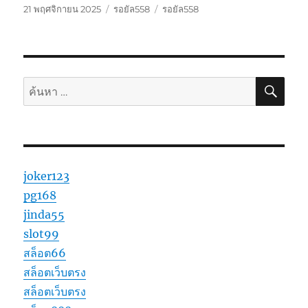
เขียน
หมวด
ป้าย
21 พฤศจิกายน 2025
รอยัล558
รอยัล558
เมื่อ
หมู่
กำกับ
ค้นห
ค้นหา:
joker123
pg168
jinda55
slot99
สล็อต66
สล็อตเว็บตรง
สล็อตเว็บตรง