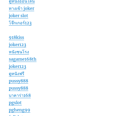
ดูหนังออนไลน์
ทางเข้า joker
joker slot
โจ๊กเกอร์123
918kiss
joker123
หนังชนโรง
sagame168th
joker123
ดูหนังฟรี
pussy888
pussy888
บาคาร่า168
pgslot
pgheng99