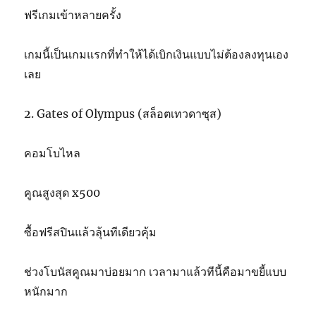
ฟรีเกมเข้าหลายครั้ง
เกมนี้เป็นเกมแรกที่ทำให้ได้เบิกเงินแบบไม่ต้องลงทุนเอง
เลย
2. Gates of Olympus (สล็อตเทวดาซุส)
คอมโบไหล
คูณสูงสุด x500
ซื้อฟรีสปินแล้วลุ้นทีเดียวคุ้ม
ช่วงโบนัสคูณมาบ่อยมาก เวลามาแล้วทีนี้คือมาขยี้แบบ
หนักมาก