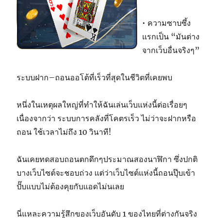
• ความซาบซึ้ง
แรกเป็น “มันต่าง
จากเว็บอื่นจริงๆ”
ระบบฝาก–ถอนออโต้ที่เร็วที่สุดในชีวิตที่เคยพบ
หนึ่งในเหตุผลใหญ่ที่ทำให้ฉันเล่นเว็บแห่งนี้ต่อเรื่อยๆ
เนื่องจากว่า ระบบการคลังที่โคตรเร็ว ไม่ว่าจะฝากหรือ
ถอน ใช้เวลาไม่ถึง 10 วินาที!
ฉันเคยทดสอบถอนตกดึกๆประมาณสองนาฬิกา ซึ่งปกติ
บางเว็บไซต์จะชอบถ่วง แต่ว่าเว็บไซต์แห่งนี้ถอนปุ๊บเข้า
ปั๊บแบบไม่ต้องคุยกับแอดไม่นเลย
นี่แหละความรู้สึกของเว็บอันดับ 1 ของไทยที่ต่างกันจริง