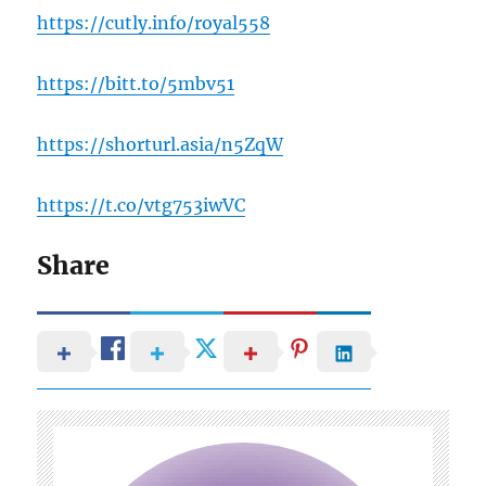
https://cutly.info/royal558
https://bitt.to/5mbv51
https://shorturl.asia/n5ZqW
https://t.co/vtg753iwVC
Share