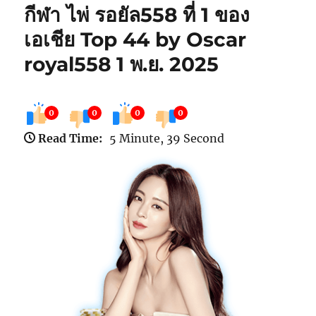
กีฬา ไพ่ รอยัล558 ที่ 1 ของ
เอเชีย Top 44 by Oscar
royal558 1 พ.ย. 2025
0
0
0
0
Read Time:
5 Minute, 39 Second