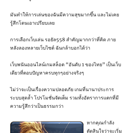
มันทำให้การเล่นของฉันมีความสุขมากขึ้น และไม่เคย
รู้สึกโดนเอาเปรียบเลย
การเลือกเว็บเล่น รอยัล558 สำคัญมากกว่าที่คิด ภาย
หลังลองหลายเว็บไซต์ ฉันกล้าบอกได้ว่า
เว็บพนันออนไลน์เกมสล็อต “อันดับ 1 ของไทย” เป็นเว็บ
เดียวที่ตอบปัญหาครบทุกๆอย่างจริงๆ
ไม่ว่าจะเป็นเรื่องความปลอดภัย เกมที่นานาประการ
ระบบสุดล้ำ โปรโมชั่นจัดเต็ม รวมทั้งอัตราการแตกที่มี
ความรู้สึกว่าเป็นธรรมกว่า
หากคุณกำลัง
ตัดสินใจว่าจะเริ่ม