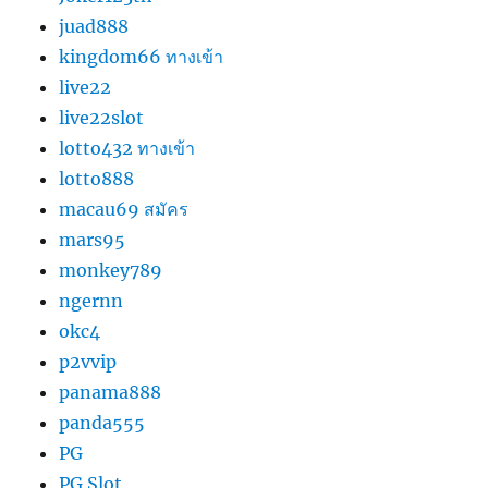
juad888
kingdom66 ทางเข้า
live22
live22slot
lotto432 ทางเข้า
lotto888
macau69 สมัคร
mars95
monkey789
ngernn
okc4
p2vvip
panama888
panda555
PG
PG Slot