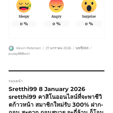
Sleepy
Angry
Surprise
0
%
0
%
0
%
ผู้
เขียน
หมวด
ป้าย
Kevin Peterson
27 มกราคม 2026
พุซซี่888
เขียน
เมื่อ
หมู่
กำกับ
pussy888win
แนะแนว
ก่อนหน้า
เรื่อง
Sretthi99 8 January 2026
เรื่อง
ก่อน
sretthi99 คาสิโนออนไลน์ที่จะพาชีวิ
หน้า:
ตก้าวหน้า สมาชิกใหม่รับ 300% ฝาก-
ถอน สะดวก ถอนสบาย จะกี่ล้าน ก็โอน