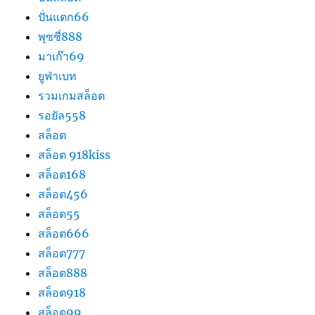
ปั่นแตก66
พุซซี่888
มาเก๊า69
ยูฟ่าเบท
รวมเกมสล็อต
รอยัล558
สล็อต
สล็อต 918kiss
สล็อต168
สล็อต456
สล็อต55
สล็อต666
สล็อต777
สล็อต888
สล็อต918
สล็อต99