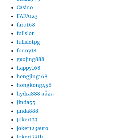
Casino
FAFA123
faro168
fullslot
fullslotpg
funny18
gaojing888
happy168
hengjing168
hongkong456
hydra888 สล็อต
Jinda55
jinda888
Joker123
joker123auto
Joker123th