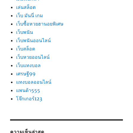
เล่นสล็อต
เว็บ มันนี่ เกม
เว็บซื้อหวยฮานอยพิเศษ
เว็บพนัน
เว็บพนันออนไลน์
เว็บสล็อต
เว็บหวยออนไลน์
เว็บแทงบอล
เศรษฐี99
แทงบอลออนไลน์
แพนด้า555
โจ๊กเกอร์123
ความเห็นล่าสุด