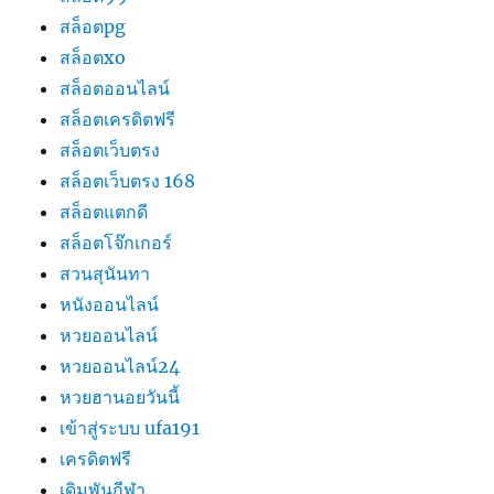
สล็อตpg
สล็อตxo
สล็อตออนไลน์
สล็อตเครดิตฟรี
สล็อตเว็บตรง
สล็อตเว็บตรง 168
สล็อตแตกดี
สล็อตโจ๊กเกอร์
สวนสุนันทา
หนังออนไลน์
หวยออนไลน์
หวยออนไลน์24
หวยฮานอยวันนี้
เข้าสู่ระบบ ufa191
เครดิตฟรี
เดิมพันกีฬา