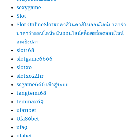
sexygame
Slot
Slot OnlineSlotxoคาสิโนคาสิโนออนไลน์บาคาร่า
บาคาร่าออนไลน์พนันออนไลน์สล็อตสล็อตออนไลน์
เกมยิงปลา
slot168
slotgame6666
slotxo
slotxo24hr
ssgame666 เข้าสู่ระบบ
tangtem168
temmax69
ufa11bet
Ufa89bet
ufa9
ufabet