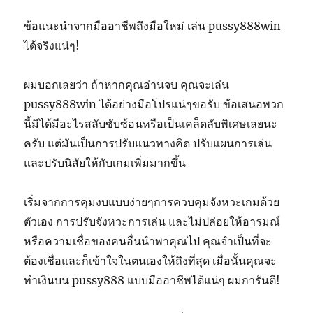
ข้อแนะนำจากมืออาชีพถึงมือใหม่ เล่น pussy888win
ได้จริงแน่ๆ!
ผมบอกเลยว่า ถ้าหากคุณอ่านจบ คุณจะเล่น
pussy888win ได้อย่างมือโปรแน่ๆขอรับ ข้อเสนอพวก
นี้มิได้มีอะไรสลับซับซ้อนหรือเป็นเคล็ดลับพิเศษเลยนะ
ครับ แต่มันเป็นการปรับแนวทางคิด ปรับแผนการเล่น
และปรับนิสัยให้กับเกมเพิ่มมากขึ้น
เริ่มจากการคุมงบแบบง่ายๆการควบคุมจังหวะเกมด้วย
ตัวเอง การปรับจังหวะการเล่น และไม่ปล่อยให้อารมณ์
หรือความเชื่อของคนอื่นนำพาคุณไป คุณจำเป็นที่จะ
ต้องเชื่อและก็เข้าใจในตนเองให้ถึงที่สุด เมื่อนั้นคุณจะ
ทำเงินบน pussy888 แบบมืออาชีพได้แน่ๆ ผมการันตี!