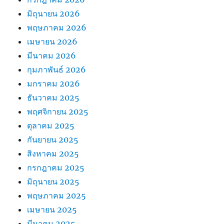
มิถุนายน 2026
พฤษภาคม 2026
เมษายน 2026
มีนาคม 2026
กุมภาพันธ์ 2026
มกราคม 2026
ธันวาคม 2025
พฤศจิกายน 2025
ตุลาคม 2025
กันยายน 2025
สิงหาคม 2025
กรกฎาคม 2025
มิถุนายน 2025
พฤษภาคม 2025
เมษายน 2025
มีนาคม 2025