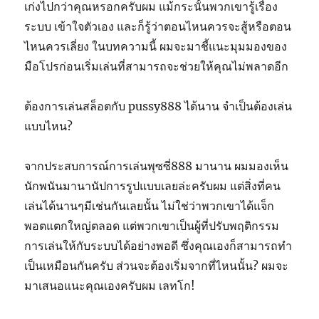
เก่งไปกว่าคุณหรอกครับผม แม้กระนั้นพวกเขารู้เรื่อง
ระบบ เข้าใจตัวเอง และก็รู้ว่าตอนไหนควรจะสู้หรือตอน
ไหนควรเลี่ยง ในบทความนี้ ผมจะมาชี้แนะมุมมองของ
มือโปรก่อนเริ่มเล่นที่สามารถจะช่วยให้คุณไม่พลาดอีก
ต้องการเล่นสล็อตกับ pussy888 ได้นาน จำเป็นต้องเล่น
แบบไหน?
จากประสบการณ์การเล่นพุซซี่888 มานาน ผมมองเห็น
นักพนันมานานัปการรูปแบบเลยล่ะครับผม แต่สิ่งที่คน
เล่นได้นานๆมีเช่นกันเลยนั้น ไม่ใช่ว่าพวกเขาได้แจ็ก
พอตแตกใหญ่ตลอด แต่พวกเขาเป็นผู้ที่ปรับพฤติกรรม
การเล่นให้กับระบบได้อย่างพอดี ซึ่งคุณเองก็สามารถทำ
เป็นเหมือนกันครับ ส่วนจะต้องเริ่มจากที่ไหนนั้น? ผมจะ
มาเสนอแนะคุณเองครับผม เลทโก!