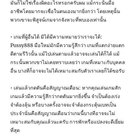
มันก็ไม่ใช่เรื่องผิดอะไรหรอกครับผม แม้กระนั้นมือ
อาชีพโดยมากจะเชื่อในตนเองมากยิ่งกว่า โดยเหตุนั้น
พวกเขาจะพิสูจน์เกมจากจังหวะที่พบเองเท่านั้น
• เกมที่ผู้อื่นได้ มิได้มีความหมายว่าเราจะได้:
Pussy888 มือใหม่มักมีความรู้สึกว่า เกมที่แตกง่ายแตก
ดีตามรีวิวนั้น แม้ไปเล่นตามแล้วอาจจะเล่นได้ก็ได้ แม้
กระนั้นพวกเขาไม่เคยทราบเลยว่า เกมที่เหมาะกับบุคคล
อื่น บางทีก็อาจจะไม่ได้เหมาะสมกับตัวเราเลยก็ได้ขอรับ
• เล่นแล้วกดดันคือสัญญาณเตือน: หากคุณเล่นเกมสัก
เกมแล้วมีความรู้สึกว่ากดดันมากยิ่งขึ้น จำเป็นต้องเร่ง
จำต้องลุ้น หรือบางครั้งอาจจะจำต้องกระตุ้นเบทเป็น
ประจำนั่นคือสัญญาณเตือนว่าเกมนี้บางทีอาจจะไม่
เหมาะสมกับคุณแล้วนะครับ การพักหรือแปลงจะดีเยี่ยม
ที่สุด