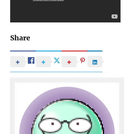
Share