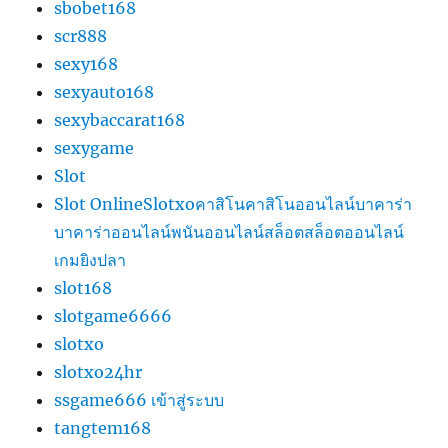
sbobet168
scr888
sexy168
sexyauto168
sexybaccarat168
sexygame
Slot
Slot OnlineSlotxoคาสิโนคาสิโนออนไลน์บาคาร่า
บาคาร่าออนไลน์พนันออนไลน์สล็อตสล็อตออนไลน์
เกมยิงปลา
slot168
slotgame6666
slotxo
slotxo24hr
ssgame666 เข้าสู่ระบบ
tangtem168