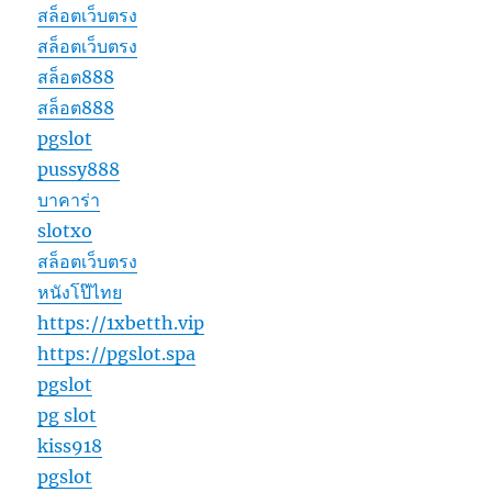
สล็อตเว็บตรง
สล็อตเว็บตรง
สล็อต888
สล็อต888
pgslot
pussy888
บาคาร่า
slotxo
สล็อตเว็บตรง
หนังโป๊ไทย
https://1xbetth.vip
https://pgslot.spa
pgslot
pg slot
kiss918
pgslot