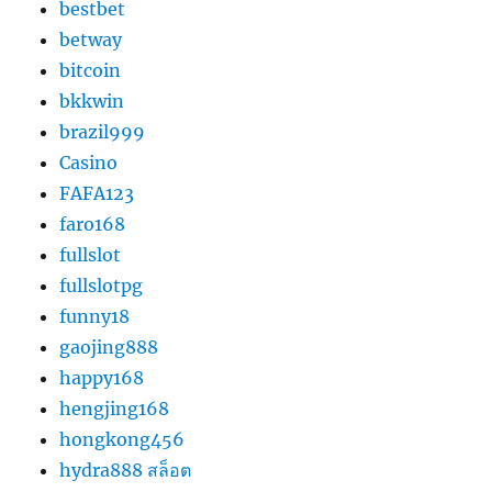
bestbet
betway
bitcoin
bkkwin
brazil999
Casino
FAFA123
faro168
fullslot
fullslotpg
funny18
gaojing888
happy168
hengjing168
hongkong456
hydra888 สล็อต