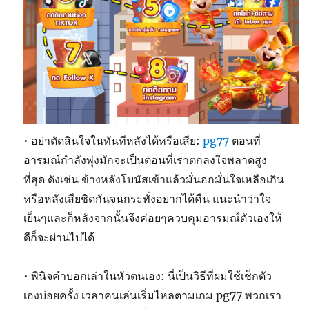
• อย่าตัดสินใจในทันทีหลังได้หรือเสีย:
pg77
ตอนที่
อารมณ์กำลังพุ่งมักจะเป็นตอนที่เราตกลงใจพลาดสูง
ที่สุด ดังเช่น ข้างหลังโบนัสเข้าแล้วมั่นอกมั่นใจเหลือเกิน
หรือหลังเสียชิดกันจนกระทั่งอยากได้คืน แนะนำว่าใจ
เย็นๆและก็หลังจากนั้นจึงค่อยๆควบคุมอารมณ์ตัวเองให้
ดีก็จะผ่านไปได้
• พินิจคำบอกเล่าในหัวตนเอง: นี่เป็นวิธีที่ผมใช้เช็กตัว
เองบ่อยครั้ง เวลาคนเล่นเริ่มไหลตามเกม pg77 พวกเรา