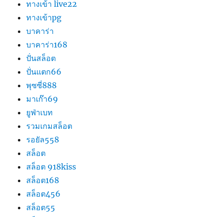
ทางเข้า live22
ทางเข้าpg
บาคาร่า
บาคาร่า168
ปั่นสล็อต
ปั่นแตก66
พุซซี่888
มาเก๊า69
ยูฟ่าเบท
รวมเกมสล็อต
รอยัล558
สล็อต
สล็อต 918kiss
สล็อต168
สล็อต456
สล็อต55