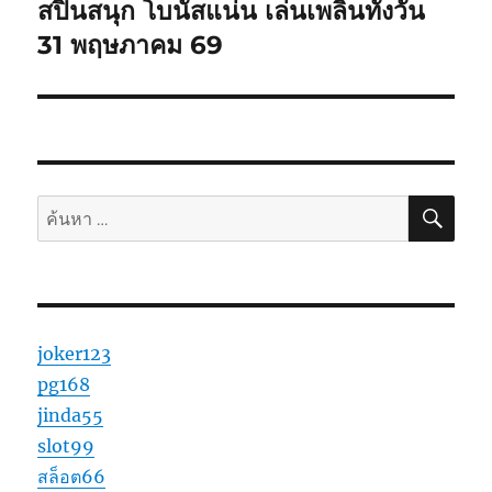
สปินสนุก โบนัสแน่น เล่นเพลินทั้งวัน
31 พฤษภาคม 69
ค้นห
ค้นหา:
joker123
pg168
jinda55
slot99
สล็อต66