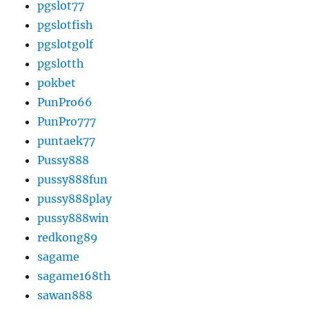
pgslot77
pgslotfish
pgslotgolf
pgslotth
pokbet
PunPro66
PunPro777
puntaek77
Pussy888
pussy888fun
pussy888play
pussy888win
redkong89
sagame
sagame168th
sawan888