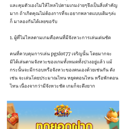
และคุมตัวเองไม่ให้ไหลไปตามเกมง่ายๆจึงเป็นสิ่งสำคัญ
มาก ถ้าเกิดคุณไม่ต้องการที่จะอยากพลาดแบบเดิมๆล่ะ
ก็ มาลองกันได้เลยขอรับ
1. ผู้ที่ไม่ไหลตามเกมคือคนที่มีจังหวะการเล่นเด่นชัด
คนที่ควบคุมการเล่น pgslot77 เจริญนั้น โดยมากจะ
มิได้เล่นตามจังหวะของเกมทั้งหมดทั้งปวงอยู่แล้ว แม้
กระนั้นจะมีกรอบหรือจังหวะของตนเองด้วยเช่นกัน ดัง
เช่น จะเล่นโดยประมาณไหน หยุดตอนไหน หรือพักตอน
ไหน เนื่องจากว่ามีจังหวะชัด เกมก็จะดึงยาก