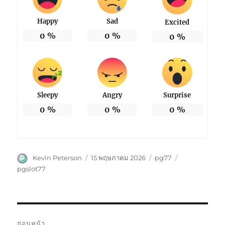
Happy
Sad
Excited
0
%
0
%
0
%
Sleepy
Angry
Surprise
0
%
0
%
0
%
ผู้
เขียน
หมวด
ป้าย
Kevin Peterson
15 พฤษภาคม 2026
pg77
เขียน
เมื่อ
หมู่
กำกับ
pgslot77
แนะแนว
ก่อนหน้า