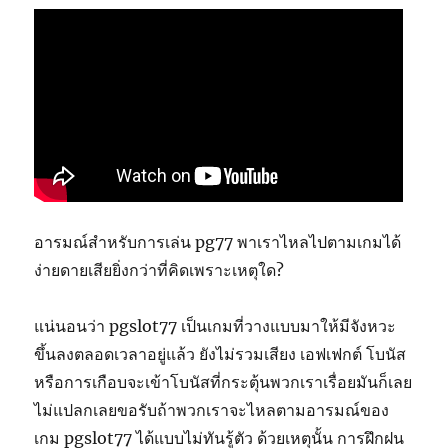
อารมณ์สำหรับการเล่น pg77 พาเราไหลไปตามเกมได้
ง่ายดายเสียยิ่งกว่าที่คิดเพราะเหตุใด?
แน่นอนว่า pgslot77 เป็นเกมที่วางแบบมาให้มีจังหวะ
ขึ้นลงตลอดเวลาอยู่แล้ว ยังไม่รวมเสียง เอฟเฟกต์ โบนัส
หรือการเกือบจะเข้าโบนัสที่กระตุ้นพวกเราเรื่อยมันก็เลย
ไม่แปลกเลยขอรับถ้าพวกเราจะไหลตามอารมณ์ของ
เกม pgslot77 ได้แบบไม่ทันรู้ตัว ด้วยเหตุนั้น การฝึกฝน