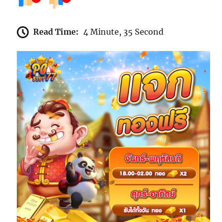
Read Time:
4 Minute, 35 Second