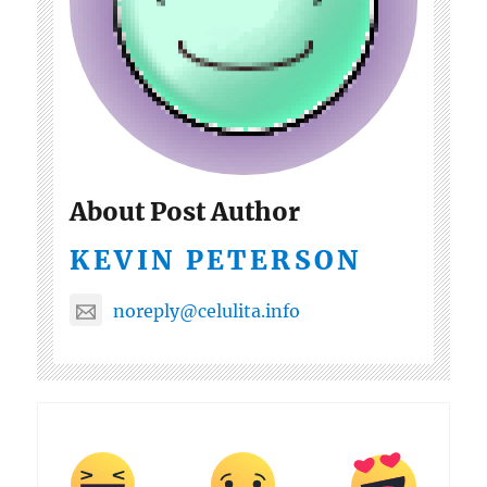
About Post Author
KEVIN PETERSON
noreply@celulita.info