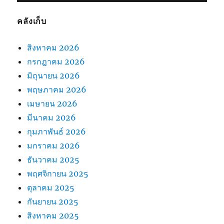
คลังเก็บ
สิงหาคม 2026
กรกฎาคม 2026
มิถุนายน 2026
พฤษภาคม 2026
เมษายน 2026
มีนาคม 2026
กุมภาพันธ์ 2026
มกราคม 2026
ธันวาคม 2025
พฤศจิกายน 2025
ตุลาคม 2025
กันยายน 2025
สิงหาคม 2025