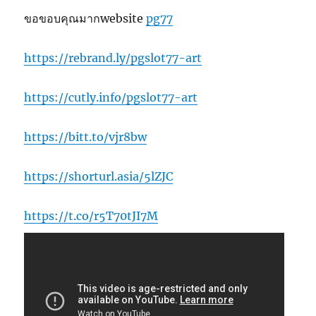
ขอขอบคุณมากwebsite
pg77
https://rebrand.ly/pgslot77-art
https://cutly.info/pgslot77-art
https://bitt.to/vjr8bw
https://shorturl.asia/5lZJC
https://t.co/r5T70tJI7M