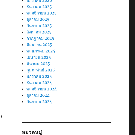
มกราคม 2026
ธันวาคม 2025
พฤศจิกายน 2025
ตุลาคม 2025
กันยายน 2025
สิงหาคม 2025
กรกฎาคม 2025
มิถุนายน 2025
พฤษภาคม 2025
เมษายน 2025
มีนาคม 2025
กุมภาพันธ์ 2025
มกราคม 2025
ธันวาคม 2024
พฤศจิกายน 2024
ตุลาคม 2024
กันยายน 2024
น
หมวดหมู่