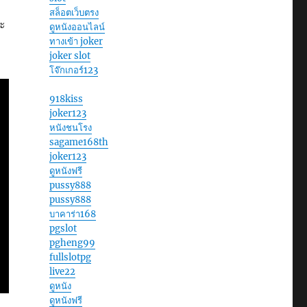
สล็อตเว็บตรง
ณะ
ดูหนังออนไลน์
ทางเข้า joker
joker slot
โจ๊กเกอร์123
918kiss
joker123
หนังชนโรง
sagame168th
joker123
ดูหนังฟรี
pussy888
pussy888
บาคาร่า168
pgslot
pgheng99
fullslotpg
live22
ดูหนัง
ดูหนังฟรี