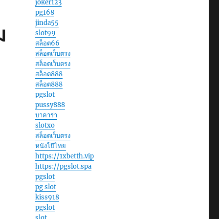
joker123
pg168
jinda55
ม
slot99
สล็อต66
สล็อตเว็บตรง
สล็อตเว็บตรง
สล็อต888
สล็อต888
pgslot
pussy888
บาคาร่า
slotxo
สล็อตเว็บตรง
หนังโป๊ไทย
https://1xbetth.vip
https://pgslot.spa
pgslot
pg slot
kiss918
pgslot
slot