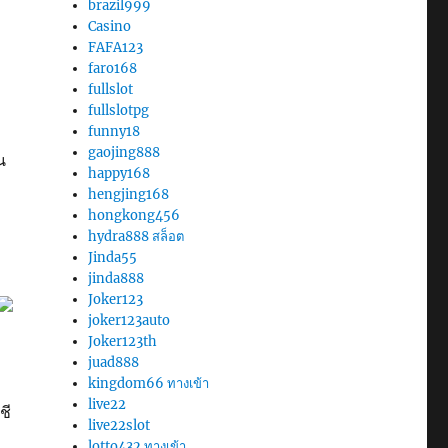
brazil999
Casino
FAFA123
faro168
fullslot
fullslotpg
funny18
gaojing888
น
happy168
hengjing168
hongkong456
hydra888 สล็อต
Jinda55
jinda888
Joker123
joker123auto
Joker123th
juad888
kingdom66 ทางเข้า
live22
ชี
live22slot
lotto432 ทางเข้า