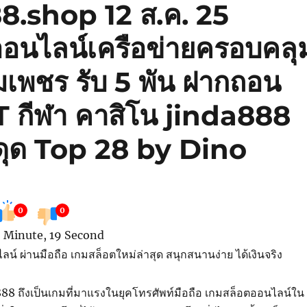
8.shop 12 ส.ค. 25
ออนไลน์เครือข่ายครอบคลุ
มเพชร รับ 5 พัน ฝากถอน
 กีฬา คาสิโน jinda888
ดุด Top 28 by Dino
0
0
 Minute, 19 Second
น์ ผ่านมือถือ เกมสล็อตใหม่ล่าสุด สนุกสนานง่าย ได้เงินจริง
88 ถึงเป็นเกมที่มาแรงในยุคโทรศัพท์มือถือ เกมสล็อตออนไลน์ใน