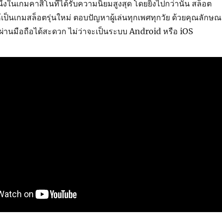
นึ่งในเกมคาสิโนที่ได้รับความนิยมสูงสุด โดยยิ่งไปกว่านั้น สล็อต
้เป็นเกมสล็อตรุ่นใหม่ ตอบปัญหาผู้เล่นทุกเพศทุกวัย ด้วยคุณลักษ
นผ่านมือถือได้สะดวก ไม่ว่าจะเป็นระบบ Android หรือ iOS