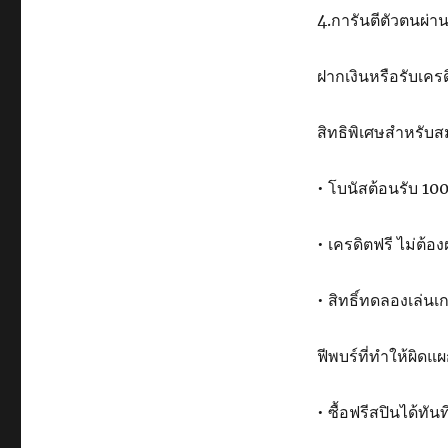
4.การันตีตัวตนผ่า
ฝากเงินหรือรับเครดิ
สิทธิพิเศษสำหรับส
• โบนัสต้อนรับ 1
• เครดิตฟรี ไม่ต้อ
• สิทธิ์ทดลองเล่น
ฟีพบร์ที่ทำให้ผิดแ
• ซื้อฟรีสปินได้ทันท