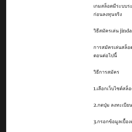
เกมสล็อตมีระบบระเ
ก่อนลงทุนจริง
วิธีสมัครเล่น jind
การสมัครเล่นสล็อต8
ตอนต่อไปนี้
วิธีการสมัคร
1.เลือกเว็บไซต์สล็
2.กดปุ่ม ลงทะเบีย
3.กรอกข้อมูลเบื้องต