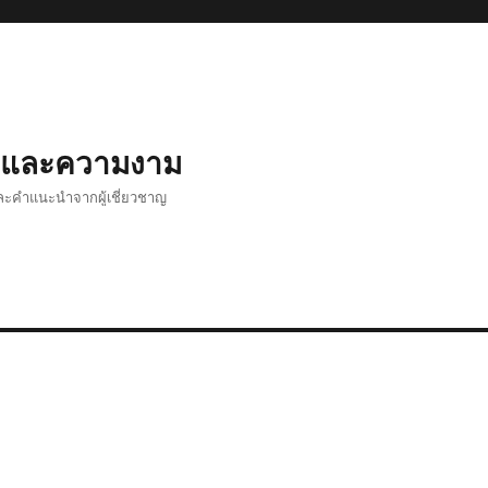
ภาพและความงาม
และคำแนะนำจากผู้เชี่ยวชาญ