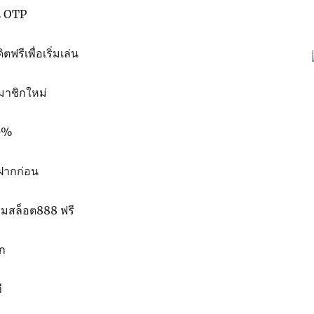
น OTP
ตฟรีเพื่อเริ่มเล่น
มาชิกใหม่
00%
งฝากก่อน
เกมสล็อต888 ฟรี
ผก
ี