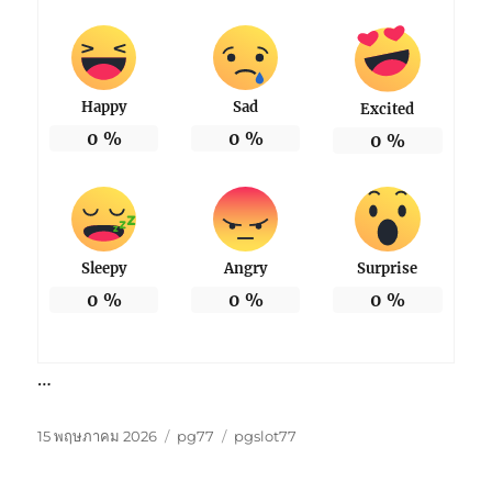
Happy
Sad
Excited
0
%
0
%
0
%
Sleepy
Angry
Surprise
0
%
0
%
0
%
…
เขียน
หมวด
ป้าย
15 พฤษภาคม 2026
pg77
pgslot77
เมื่อ
หมู่
กำกับ