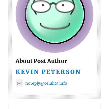
About Post Author
KEVIN PETERSON
noreply@celulita.info