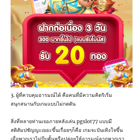
3. ผู้ที่ควบคุมอารมณ์ได้ คือคนที่มีความคิดริเริ่ม
สนุกสนานกับเกมแบบไม่กดดัน
สิ่งที่หลายท่านเจอภายหลังเล่น pgslot77 แบบมี
สติสัมปชัญญะเยอะขึ้นเรื่อยๆก็คือ เกมจะบันเทิงใจขึ้น
เมื่อพวกเราไม่บีบคั้นหรือปล่อยให้อารมณ์ลากพวกเรา