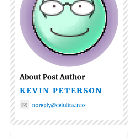
About Post Author
KEVIN PETERSON
noreply@celulita.info