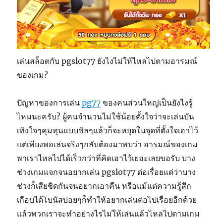
เล่นสล็อตกับ pgslot77 ยังไงไม่ให้ไหลไปตามอารมณ์
ของเกม?
ปัญหาของการเล่น
pg77
ของคนส่วนใหญ่เป็นยังไงรู้
ไหมนะครับ? ผู้คนจำนวนไม่ใช้น้อยตั้งใจว่าจะเล่นบัน
เทิงใจๆคุมทุนแบบชิลๆแล้วก็จะหยุดในจุดที่ตั้งใจเอาไว้
แต่เพียงพอเล่นจริงๆกลับต้องมาพบว่า อารมณ์ของเกม
พาเราไหลไปได้เร็วกว่าที่คิดเอาไว้เยอะเลยขอรับ บาง
ช่วงเกมแจกจนอยากเล่น pgslot77 ต่อเรื่อยแต่ว่าบาง
ช่วงก็เสียชิดกันจนอยากเอาคืน หรือแม้แต่ความรู้สึก
เกือบได้โบนัสบ่อยๆก็ทำให้อยากเล่นต่อไปเรื่อยอีกด้วย
แล้วพวกเราจะทำอย่างไรไม่ให้เล่นแล้วไหลไปตามเกม