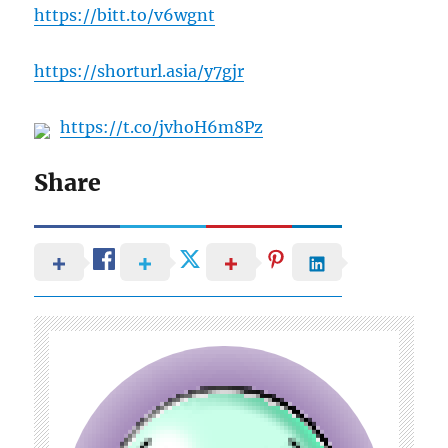
https://bitt.to/v6wgnt
https://shorturl.asia/y7gjr
https://t.co/jvhoH6m8Pz
Share