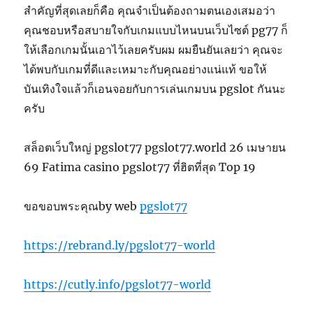
สำคัญที่สุดเลยก็คือ คุณจำเป็นต้องถามตนเองเสมอว่า
คุณชอบหรือสบายใจกับเกมแบบไหนบนเว็บไซต์ pg77 ก็
ให้เลือกเกมนั้นเอาไว้เลยครับผม ผมยืนยันเลยว่า คุณจะ
ได้พบกับเกมที่ดีและเหมาะกับคุณอย่างแน่แท้ ขอให้
บันเทิงใจแล้วก็เอนจอยกับการเล่นเกมบน pgslot กันนะ
ครับ
สล็อตเว็บใหญ่ pgslot77 pgslot77.world 26 เมษายน
69 Fatima casino pgslot77 ที่ฮิตที่สุด Top 19
ขอขอบพระคุณby web
pgslot77
https://rebrand.ly/pgslot77-world
https://cutly.info/pgslot77-world