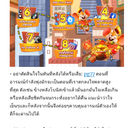
• อย่าตัดสินใจในทันทีหลังได้หรือเสีย:
pg77
ตอนที่
อารมณ์กำลังพุ่งมักจะเป็นตอนที่เราตกลงใจพลาดสูง
ที่สุด ดังเช่น ข้างหลังโบนัสเข้าแล้วมั่นอกมั่นใจเหลือเกิน
หรือหลังเสียชิดกันจนกระทั่งอยากได้คืน แนะนำว่าใจ
เย็นๆและก็หลังจากนั้นจึงค่อยๆควบคุมอารมณ์ตัวเองให้
ดีก็จะผ่านไปได้