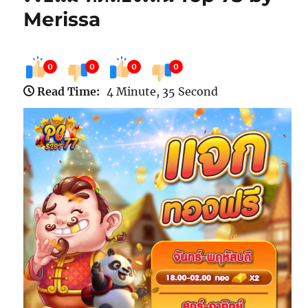
Merissa
0
0
0
0
Read Time:
4 Minute, 35 Second