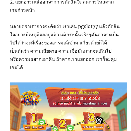
2. แยกอารมณ์ออกจากการตัดสินใจ ลดการไหลตาม
เกมก้าวหน้า
หลายคราเราอาจจะคิดว่า เราเล่น pgslot77 แล้วตัดสิน
ใจอย่างมีเหตุมีผลอยู่แล้ว แม้กระนั้นจริงๆมันอาจจะเป็น
ไปได้ว่าจะมีเรื่องของอารมณ์เข้ามาเกี่ยวด้วยก็ได้
เป็นต้นว่า ความเสียดาย ความเชื่อมั่นมากจนเกินไป
หรือความอยากเอาคืน ถ้าหากเราแยกออก เราก็จะคุม
เกมได้