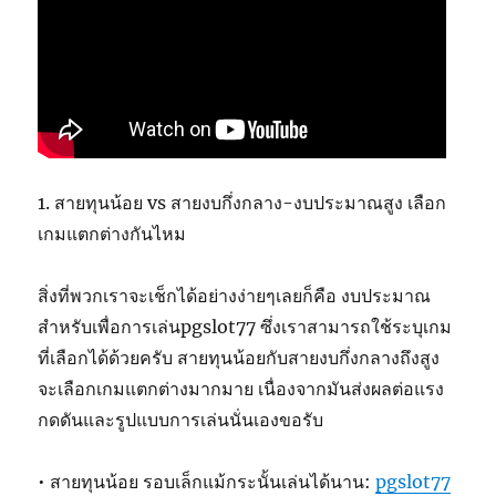
1. สายทุนน้อย vs สายงบกึ่งกลาง-งบประมาณสูง เลือก
เกมแตกต่างกันไหม
สิ่งที่พวกเราจะเช็กได้อย่างง่ายๆเลยก็คือ งบประมาณ
สำหรับเพื่อการเล่นpgslot77 ซึ่งเราสามารถใช้ระบุเกม
ที่เลือกได้ด้วยครับ สายทุนน้อยกับสายงบกึ่งกลางถึงสูง
จะเลือกเกมแตกต่างมากมาย เนื่องจากมันส่งผลต่อแรง
กดดันและรูปแบบการเล่นนั่นเองขอรับ
• สายทุนน้อย รอบเล็กแม้กระนั้นเล่นได้นาน:
pgslot77