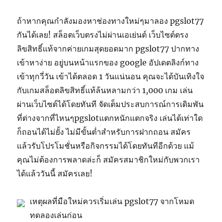
ถ้าหากคุณกำลังมองหาช่องทางใหม่ๆมาลอง pgslot77
กันได้เลย! สล็อตเว็บตรงไม่ผ่านเอเย่นต์ เว็บไซต์ตรง
ลิขสิทธิ์แท้จากค่ายเกมสุดยอดมาก pgslot77 ปากทาง
เข้าหาง่าย อยู่บนหน้าแรกของ google อัปเดตลิงก์ทาง
เข้าทุกวี่วัน เข้าได้ตลอด 1 วันแน่นอน คุณจะได้บันเทิงใจ
กับเกมสล็อตลิขสิทธิ์แท้ล้นหลามกว่า 1,000 เกม เล่น
ผ่านเว็บไซต์ได้โดยทันที จัดเต็มประสบการณ์การเดิมพัน
ที่ต่างจากที่ไหนๆpgslotแตกหนักแตกจริง เล่นได้เท่าใด
ก็ถอนได้ไม่ยั้ง ไม่มีขั้นต่ำสำหรับการฝากถอน สมัคร
แล้วรับโปรโมชั่นหรือกิจกรรมได้โดยทันทีอีกด้วย แม้
คุณไม่ต้องการพลาดล่ะก็ สมัครสมาชิกใหม่กับพวกเรา
ได้แล้ววันนี้ สมัครเลย!
เหตุผลที่มือใหม่ควรเริ่มเล่น pgslot77 จากโหมด
ทดลองเล่นก่อน