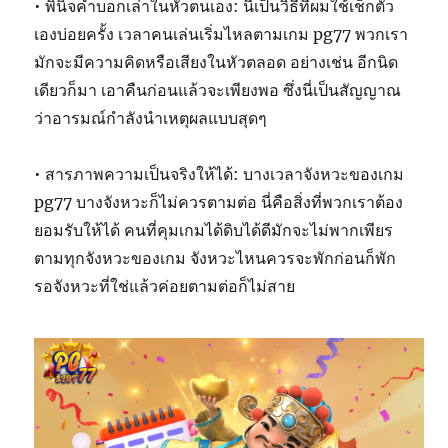
• พินิจคำบอกเล่าในหัวตนเอง: นี่เป็นวิธีที่ผมใช้เช็กตัว
เองบ่อยครั้ง เวลาคนเล่นเริ่มไหลตามเกม pg77 พวกเรา
มักจะมีความคิดหรือเสียงในหัวตลอด อย่างเช่น อีกนิด
เดียวก็มา เอาคืนก่อนแล้วจะเพียงพอ ซึ่งนี่เป็นสัญญาณ
ว่าอารมณ์กำลังนำเหตุผลแบบสุดๆ
• สารภาพความเป็นจริงให้ได้: บางเวลาจังหวะของเกม
pg77 บางจังหวะก็ไม่ควรตามต่อ นี่คือสิ่งที่พวกเราต้อง
ยอมรับให้ได้ คนที่คุมเกมได้ดิบได้ดีมักจะไม่พากเพียร
ตามทุกจังหวะของเกม จังหวะไหนควรจะพักก่อนก็พัก
รอจังหวะที่ใช่แล้วค่อยตามต่อก็ไม่สาย