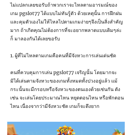
ไม่แปลกเลยขอรับถ้าพวกเราจะไหลตามอารมณ์ของ
เกม pgslot77 ได้แบบไม่ทันรู้ตัว ด้วยเหตุนั้น การฝึกฝน
และคุมตัวเองไม่ให้ไหลไปตามเกมง่ายๆจึงเป็นสิ่งสำคัญ
มาก ถ้าเกิดคุณไม่ต้องการที่จะอยากพลาดแบบเดิมๆล่ะ
ก็ มาลองกันได้เลยขอรับ
1. ผู้ที่ไม่ไหลตามเกมคือคนที่มีจังหวะการเล่นเด่นชัด
คนที่ควบคุมการเล่น pgslot77 เจริญนั้น โดยมากจะ
มิได้เล่นตามจังหวะของเกมทั้งหมดทั้งปวงอยู่แล้ว แม้
กระนั้นจะมีกรอบหรือจังหวะของตนเองด้วยเช่นกัน ดัง
เช่น จะเล่นโดยประมาณไหน หยุดตอนไหน หรือพักตอน
ไหน เนื่องจากว่ามีจังหวะชัด เกมก็จะดึงยาก