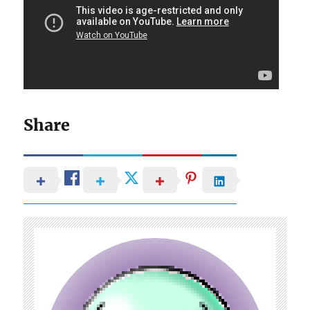
Share