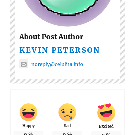
About Post Author
KEVIN PETERSON
noreply@celulita.info
Happy
Sad
Excited
0
%
0
%