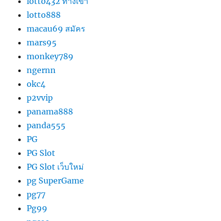
lotto432 ทางเข้า
lotto888
macau69 สมัคร
mars95
monkey789
ngernn
okc4
p2vvip
panama888
panda555
PG
PG Slot
PG Slot เว็บใหม่
pg SuperGame
pg77
Pg99