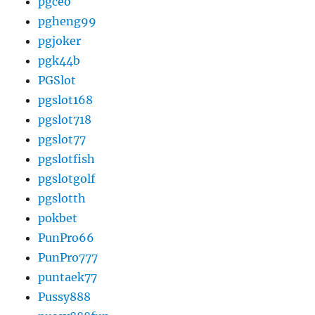
pgceo
pgheng99
pgjoker
pgk44b
PGSlot
pgslot168
pgslot718
pgslot77
pgslotfish
pgslotgolf
pgslotth
pokbet
PunPro66
PunPro777
puntaek77
Pussy888