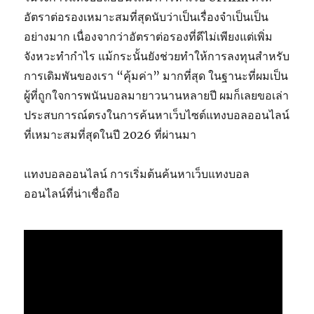
อัตราต่อรองเหมาะสมที่สุดนับว่าเป็นเรื่องจำเป็นเป็น
อย่างมาก เนื่องจากว่าอัตราต่อรองที่ดีไม่เพียงแต่เพิ่ม
จังหวะทำกำไร แม้กระนั้นยังช่วยทำให้การลงทุนสำหรับ
การเดิมพันของเรา “คุ้มค่า” มากที่สุด ในฐานะที่ผมเป็น
ผู้ที่ถูกใจการพนันบอลมายาวนานหลายปี ผมก็เลยขอเล่า
ประสบการณ์ตรงในการค้นหาเว็บไซต์แทงบอลออนไลน์
ที่เหมาะสมที่สุดในปี 2026 ที่ผ่านมา
แทงบอลออนไลน์ การเริ่มต้นค้นหาเว็บแทงบอล
ออนไลน์ที่น่าเชื่อถือ