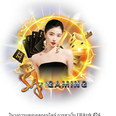
ในวงการแทงบอลออนไลน์ การหาเว็บ UFA11k ที่ให้