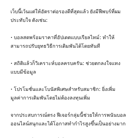
เว็บนี้เว้นแต่ให้อัตราต่อรองดีที่สุดแล้ว ยังมีฟีพบร์ที่ผม
ประทับใจ ดังเช่น:
• บอลสดพร้อมราคาที่อัปเดตแบบเรียลไทม์: ทำให้
สามารถปรับยุทธวิธีการเดิมพันได้โดยทันที
• สถิติแล้วก็วิเคราะห์บอลครบครัน: ช่วยตกลงใจแทง
แบบมีข้อมูล
• โปรโมชั่นและโบนัสพิเศษสำหรับสมาชิก: ยิ่งเพิ่ม
มูลค่าการเดิมพันโดยไม่ต้องลงทุนเพิ่ม
จากประสบการณ์ตรง ฟีเจอร์กลุ่มนี้ช่วยให้การพนันบอล
ออนไลน์สนุกและได้โอกาสทำกำไรสูงขึ้นเป็นอย่างมาก