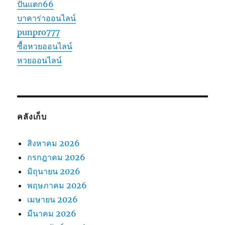
ปั่นแตก66
บาคาร่าออนไลน์
punpro777
ซื้อหวยออนไลน์
หวยออนไลน์
คลังเก็บ
สิงหาคม 2026
กรกฎาคม 2026
มิถุนายน 2026
พฤษภาคม 2026
เมษายน 2026
มีนาคม 2026