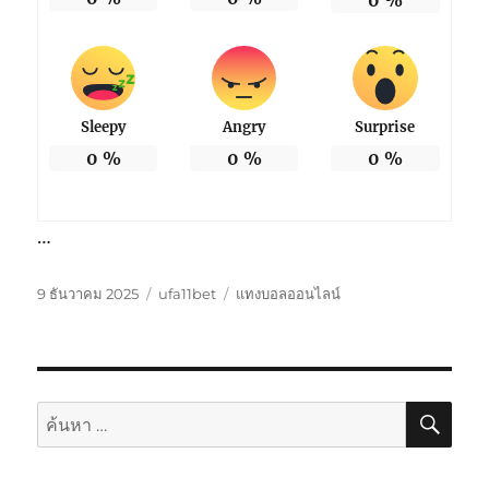
0
%
Sleepy
Angry
Surprise
0
%
0
%
0
%
…
เขียน
หมวด
ป้าย
9 ธันวาคม 2025
ufa11bet
แทงบอลออนไลน์
เมื่อ
หมู่
กำกับ
ค้นห
ค้นหา: