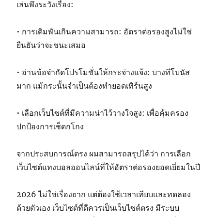
เล่นพึงระวังเรื่อง:
• การเดิมพันเกินความสามารถ: อัตราต่อรองสูงไม่ใช่
ยืนยันว่าจะชนะเสมอ
• อ่านข้อจำกัดโปรโมชั่นให้กระจ่างแจ้ง: บางทีโบนัส
มาก แม้กระนั้นจำเป็นต้องทำยอดเทิร์นสูง
• เลือกเว็บไซต์ที่มีความน่าไว้วางใจสูง: เพื่อคุ้มครอง
ปกป้องการเช็ดกโกง
จากประสบการณ์ตรง ผมสามารถสรุปได้ว่า การเลือก
เว็บไซต์แทงบอลออนไลน์ที่ให้อัตราต่อรองยอดเยี่ยมในปี
2026 ไม่ใช่เรื่องยาก แต่ต้องใช้เวลาเทียบและทดลอง
ด้วยตัวเอง เว็บไซต์ที่ดีควรเป็นเว็บไซต์ตรง มีระบบ