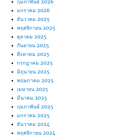
กุมภาพันธ์ 2026
มกราคม 2026
ธันวาคม 2025
พฤศจิกายน 2025
ตุลาคม 2025
กันยายน 2025
สิงหาคม 2025
กรกฎาคม 2025
มิถุนายน 2025
พฤษภาคม 2025
เมษายน 2025
มีนาคม 2025
กุมภาพันธ์ 2025
มกราคม 2025
ธันวาคม 2024
พฤศจิกายน 2024