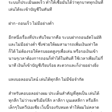
ระบบก็ประเมินผลเร็ว ทำให้เชื่อมั่นได้ว่าทุกบาททุกเงินที่
เล่นได้จะเข้าบัญชีในทันที
ฝาก-ถอนเร็ว ไม่มีอย่างต่ำ
อีกหนึ่งเรื่องที่ประทับใจมากคือ ระบบฝากถอนอัตโนมัติ
และไม่มีอย่างต่ำ ซึ่งช่วยให้ผมสามารถเพิ่มเงินเท่าใด
ก็ได้ ไม่ต้องรอให้ครบยอดสูงๆเพื่อเล่น หรือรอเงินเข้า
นานๆเวลาต้องการถอนก็ทำได้ในทันที ใช้เวลาเพียงไม่กี่
นาที เงินก็เข้าบัญชีเรียบร้อย สะดวกและก็ง่ายอย่างยิ่ง
แทงบอลออนไลน์ เล่นได้ทุกลีก ไม่มีข้อจำกัด
สำหรับคอบอลอย่างผม ประเด็นสำคัญที่สุดเป็น เล่นได้
ทุกลีก ไม่ว่าจะพรีเมียร์ลีก ลาลีกา บุนเดสลีกา หรือลีก
เล็กๆในทวีปเอเชีย เว็บนี้รองรับหมด ทำให้ผมไม่คลาด