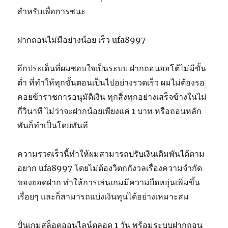
สำหรับเพื่อการชนะ
ฝากถอนไม่มีอย่างน้อย เร็ว ufa8997
อีกประเด็นที่ผมชอบใจเป็นระบบ ฝากถอนออโต้ไม่มีขั้น
ต่ำ ที่ทำให้ทุกขั้นตอนเป็นไปอย่างรวดเร็ว ผมไม่ต้องรอ
คอยข้าราชการอนุมัติเงิน ทุกสิ่งทุกอย่างเสร็จข้างในไม่
กี่วินาที ไม่ว่าจะฝากน้อยเพียงแค่ 1 บาท หรือถอนหลัก
พันก็ทำเป็นโดยทันที
ความรวดเร็วนี้ทำให้ผมสามารถปรับเงินเดิมพันได้ตาม
อยาก ufa8997 โดยไม่ต้องวิตกกังวลเรื่องความจำกัด
ของยอดฝาก ทำให้การเล่นเกมมีความยืดหยุ่นเพิ่มขึ้น
เรื่อยๆ และก็สามารถแบ่งเงินทุนได้อย่างเหมาะสม
ปั่นเกมสล็อตออนไลน์ตลอด 1 วัน พร้อมระบบฝากถอน