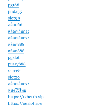
pg168
jinda55
slot99
สล็อต66
สล็อตเว็บตรง
สล็อตเว็บตรง
สล็อต888
สล็อต888
pgslot
pussy888
บาคาร่า
slotxo
สล็อตเว็บตรง
หนังโป๊ไทย
https://1xbetth.vip
https://pgslot.spa