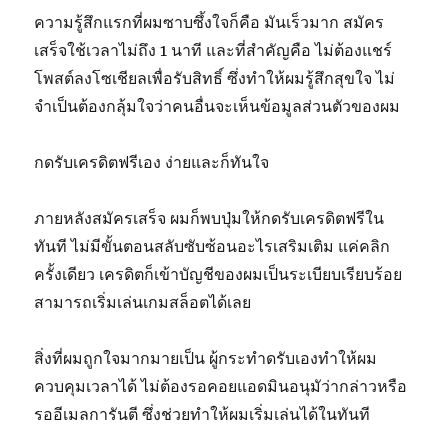
ความรู้สึกแรกที่ผมซาบซึ้งใจก็คือ มันเร็วมาก สมัคร
เสร็จใช้เวลาไม่ถึง 1 นาที และที่สำคัญคือ ไม่ต้องแชร์
โพสต์ลงโซเชียลเพื่อรับสิทธิ์ ซึ่งทำให้ผมรู้สึกสุขใจ ไม่
จำเป็นต้องกลุ้มใจว่าคนอื่นจะเห็นข้อมูลส่วนตัวของผม
กดรับเครดิตฟรีเอง ง่ายและก็ทันใจ
ภายหลังสมัครเสร็จ ผมก็พบปุ่มให้กดรับเครดิตฟรีใน
ทันที ไม่มีขั้นตอนสลับซับซ้อนอะไรเสริมเติม แค่คลิก
ครั้งเดียว เครดิตก็เข้าบัญชีของผมเป็นระเบียบเรียบร้อย
สามารถเริ่มเล่นเกมสล็อตได้เลย
สิ่งที่ผมถูกใจมากมายเป็น ผู้กระทำดรับเองทำให้ผม
ควบคุมเวลาได้ ไม่ต้องรอคอยแอดมินอนุมัว่ากล่าวหรือ
รออีเมลการันตี ซึ่งช่วยทำให้ผมเริ่มเล่นได้ในทันที