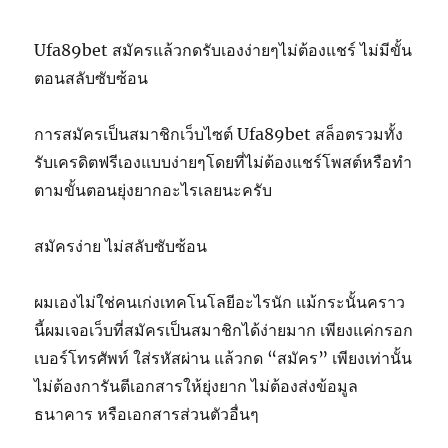
Ufa89bet สมัครแล้วกดรับเองง่ายๆไม่ต้องแชร์ ไม่มีขั้น
ตอนสลับซับซ้อน
การสมัครเป็นสมาชิกเว็บไซต์ Ufa89bet สล็อตรวมทั้ง
รับเครดิตฟรีเองแบบง่ายๆโดยที่ไม่ต้องแชร์โพสต์หรือทำ
ตามขั้นตอนยุ่งยากอะไรเลยนะครับ
สมัครง่าย ไม่สลับซับซ้อน
ผมเองไม่ใช่คนเก่งเทคโนโลยีอะไรนัก แม้กระนั้นคราว
นี้ผมเจอเว็บที่สมัครเป็นสมาชิกได้ง่ายมาก เพียงแค่กรอก
เบอร์โทรศัพท์ ใส่รหัสผ่าน แล้วกด “สมัคร” เพียงเท่านั้น
ไม่ต้องการันตีเอกสารให้ยุ่งยาก ไม่ต้องส่งข้อมูล
ธนาคาร หรือเอกสารส่วนตัวอื่นๆ