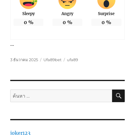
Sleepy
Angry
Surprise
0
%
0
%
0
%
…
เขียน
หมวด
ป้าย
3 ธันวาคม 2025
Ufa89bet
ufa89
เมื่อ
หมู่
กำกับ
ค้นห
ค้นหา:
joker123