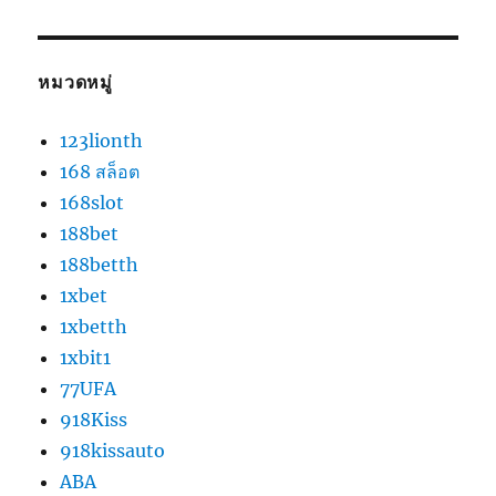
หมวดหมู่
123lionth
168 สล็อต
168slot
188bet
188betth
1xbet
1xbetth
1xbit1
77UFA
918Kiss
918kissauto
ABA