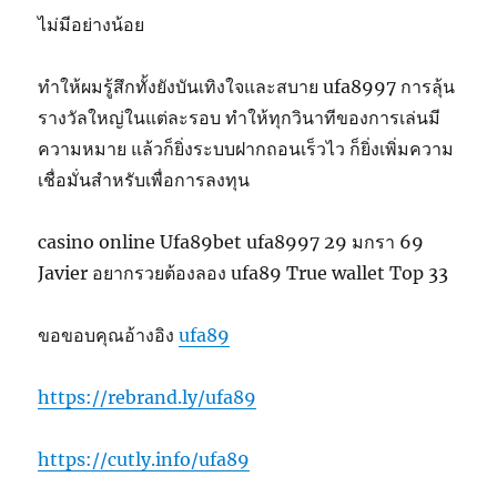
ไม่มีอย่างน้อย
ทำให้ผมรู้สึกทั้งยังบันเทิงใจและสบาย ufa8997 การลุ้น
รางวัลใหญ่ในแต่ละรอบ ทำให้ทุกวินาทีของการเล่นมี
ความหมาย แล้วก็ยิ่งระบบฝากถอนเร็วไว ก็ยิ่งเพิ่มความ
เชื่อมั่นสำหรับเพื่อการลงทุน
casino online Ufa89bet ufa8997 29 มกรา 69
Javier อยากรวยต้องลอง ufa89 True wallet Top 33
ขอขอบคุณอ้างอิง
ufa89
https://rebrand.ly/ufa89
https://cutly.info/ufa89