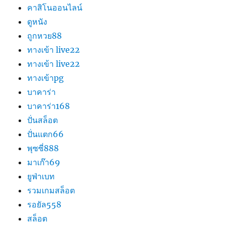
คาสิโนออนไลน์
ดูหนัง
ถูกหวย88
ทางเข้า live22
ทางเข้า live22
ทางเข้าpg
บาคาร่า
บาคาร่า168
ปั่นสล็อต
ปั่นแตก66
พุซซี่888
มาเก๊า69
ยูฟ่าเบท
รวมเกมสล็อต
รอยัล558
สล็อต