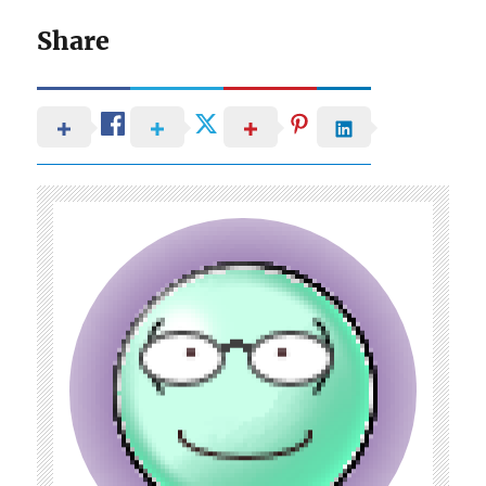
Share