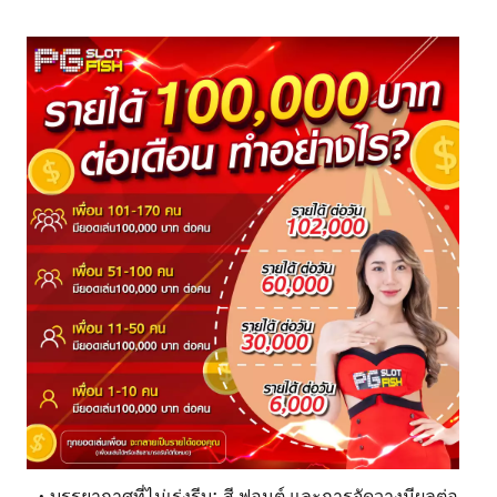
• บรรยากาศที่ไม่เร่งรีบ: สี ฟอนต์ และการจัดวางมีผลต่อ