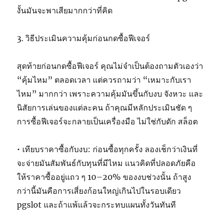
งั้นมันจะพาเสียมากกว่าที่คิด
3. วิธีประเมินความคุ้มก่อนกดซื้อฟีเจอร์
สุดท้ายก่อนกดซื้อฟีเจอร์ คุณไม่จำเป็นต้องถามตัวเองว่า
“คุ้มไหม” ตลอดเวลา แต่ควรถามว่า “เหมาะกับเรา
ไหม” มากกว่า เพราะความคุ้มมันขึ้นกับงบ จังหวะ และ
นิสัยการเล่นของแต่ละคน ถ้าคุณมีหลักประเมินชัด ๆ
การซื้อฟีเจอร์จะกลายเป็นเครื่องมือ ไม่ใช่กับดัก สล็อต
• เทียบราคาซื้อกับงบ: ก่อนซื้อทุกครั้ง ลองเช็กว่าเงินที่
จะจ่ายมันสัมพันธ์กับทุนที่มีไหม แนวคิดที่ปลอดภัยคือ
ให้ราคาซื้ออยู่แถว ๆ 10–20% ของงบช่วงนั้น ถ้าสูง
กว่านี้มันคือการเสี่ยงก้อนใหญ่เกินไปในรอบเดียว
pgslot และถ้าแพ้แล้วจะกระทบแผนทั้งวันทันที