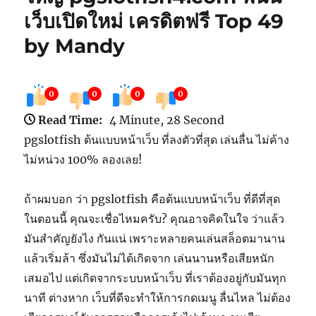
เว็บเปิดใหม่ เครดิตฟรี Top 49
by Mandy
0
0
0
0
Read Time:
4 Minute, 28 Second
pgslotfish ต้นแบบหน้าเว็บ ที่ลงตัวที่สุด เล่นลื่น ไม่ค้าง
ไม่หน่วง 100% ลองเลย!
ถ้าผมบอก ว่า pgslotfish คือต้นแบบหน้าเว็บ ที่ดีที่สุด
ในตอนนี้ คุณจะเชื่อไหมครับ? คุณอาจคิดในใจ ว่าแล้ว
มันสำคัญยังไง กันแน่ เพราะหลายคนเล่นสล็อตมานาน
แล้วเริ่มล้า ซึ่งมันไม่ได้เกิดจาก เล่นนานหรือเสียหนัก
เสมอไป แต่เกิดจากระบบหน้าเว็บ ที่เราต้องอยู่กับมันทุก
นาที ต่างหาก เว็บที่ดีจะทำให้การกดเมนู ลื่นไหล ไม่ต้อง