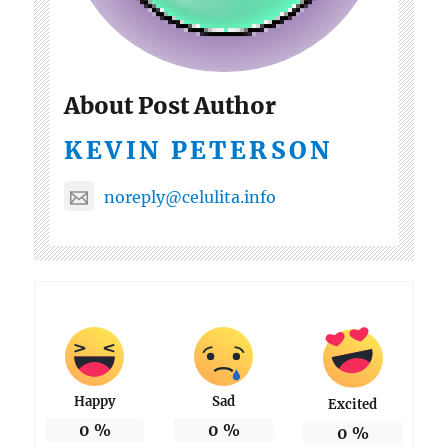
About Post Author
KEVIN PETERSON
noreply@celulita.info
Happy
Sad
Excited
0
%
0
%
0
%