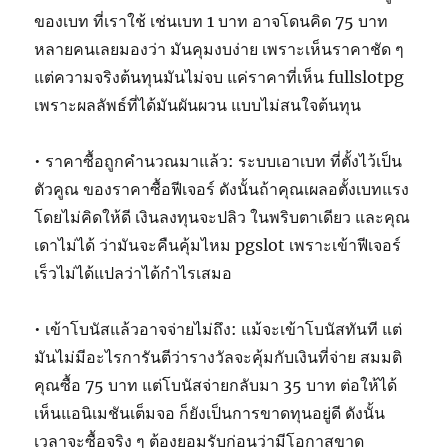
ของเบท ที่เราใช้ เช่นเบท 1 บาท อาจโดนคิด 75 บาท
หลายคนเลยมองว่า มันคุมงบง่าย เพราะเห็นราคาชัด ๆ
แต่ความจริงต้นทุนมันไม่จบ แค่ราคาที่เห็น fullslotpg
เพราะผลลัพธ์ที่ได้มันผันผวน แบบไม่สนใจต้นทุน
• ราคาซื้อถูกคำนวณมาแล้ว: ระบบเอาเบท ที่ตั้งไว้เป็น
ตัวคูณ ของราคาซื้อฟีเจอร์ ดังนั้นถ้าคุณเผลอตั้งเบทแรง
โดยไม่คิดให้ดี เงินลงทุนจะปลิว ในพริบตาเดียว และคุณ
เดาไม่ได้ ว่ามันจะคืนคุ้มไหม pgslot เพราะเข้าฟีเจอร์
เร็วไม่ได้แปลว่าได้กำไรเสมอ
• เข้าโบนัสแล้วอาจจ่ายไม่ถึง: แม้จะเข้าโบนัสทันที แต่
มันไม่มีอะไรการันตีว่ารางวัลจะคุ้มกับเงินที่จ่าย สมมติ
คุณซื้อ 75 บาท แต่โบนัสจ่ายกลับมา 35 บาท ต่อให้ได้
เห็นแอนิเมชันเต็มจอ ก็ยังเป็นการขาดทุนอยู่ดี ดังนั้น
เวลาจะซื้อจริง ๆ ต้องยอมรับก่อนว่ามีโอกาสขาด