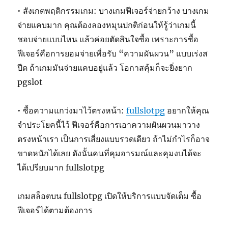
• สังเกตพฤติกรรมเกม: บางเกมฟีเจอร์จ่ายกว้าง บางเกม
จ่ายแคบมาก คุณต้องลองหมุนปกติก่อนให้รู้ว่าเกมนี้
ชอบจ่ายแบบไหน แล้วค่อยตัดสินใจซื้อ เพราะการซื้อ
ฟีเจอร์คือการยอมจ่ายเพื่อรับ “ความผันผวน” แบบเร่งส
ปีด ถ้าเกมมันจ่ายแคบอยู่แล้ว โอกาสคุ้มก็จะยิ่งยาก
pgslot
• ซื้อความแกว่งมาไว้ตรงหน้า:
fullslotpg
อยากให้คุณ
จำประโยคนี้ไว้ ฟีเจอร์คือการเอาความผันผวนมาวาง
ตรงหน้าเรา เป็นการเสี่ยงแบบรวดเดียว ถ้าไม่กำไรก็อาจ
ขาดหนักได้เลย ดังนั้นคนที่คุมอารมณ์และคุมงบได้จะ
ได้เปรียบมาก fullslotpg
เกมสล็อตบน fullslotpg เปิดให้บริการแบบจัดเต็ม ซื้อ
ฟีเจอร์ได้ตามต้องการ