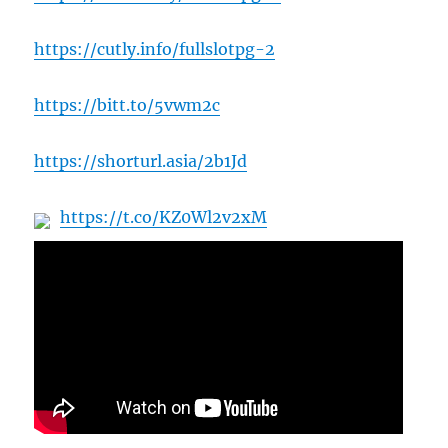
https://cutly.info/fullslotpg-2
https://bitt.to/5vwm2c
https://shorturl.asia/2b1Jd
https://t.co/KZ0Wl2v2xM