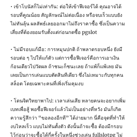
• เข้าโบนัสก็ไม่เท่ากัน: ต่อให้เข้าฟีเจอร์ได้ คุณอาจได้
รอบที่คูณน้อย สัญลักษณ์ไม่ต่อเนื่อง หรือจบเร็วแบบยัง
ไม่ทันลุ้น ผลลัพธ์เลยออกมาไม่ถึงราคาซื้อ ซึ่งเป็นความ
เสี่ยงที่ต้องยอมรับตั้งแต่ก่อนกดซื้อ pgslot
• ไม่มีรอบแก้มือ: การหมุนปกติ ถ้าพลาดรอบหนึ่ง ยังมี
รอบต่อ ๆ ไปให้แก้ตัว แต่การซื้อฟีเจอร์คือการเอาเงิน
ก้อนเดียวไปวัดผล ถ้าชนะก็ชนะเลย ถ้าแพ้ก็แพ้เลย มัน
เลยเป็นการเล่นแบบตัดสินทีเดียว ซึ่งไม่เหมาะกับทุกคน
สล็อต โดยเฉพาะคนที่เพิ่งเริ่มคุมงบ
• โดนจิตวิทยาพาไป: เวลาเล่นเสีย หลายคนจะอยากเพิ่ม
เบทเพื่อสู้ พอซื้อฟีเจอร์แล้วไม่เป็นอย่างที่หวัง มันก็เกิด
ความรู้สึกว่า “ขอลองอีกที” ได้ง่ายมาก นี่คือจุดที่ทำให้
งบไหลเร็ว แบบไม่ทันตั้งตัว ดังนั้นถ้าจะซื้อ ต้องมีกรอบ
ไว้ก่อนว่าจะซื้อได้กี่ครั้งในหนึ่งช่วงเล่น fullslotpg ไม่