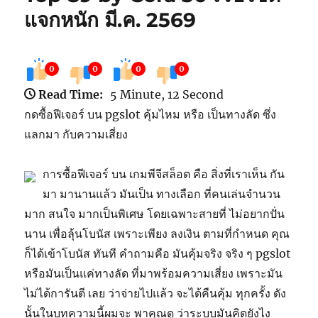
แจกหนัก มี.ค. 2569
0
0
0
0
Read Time:
5 Minute, 12 Second
กดซื้อฟีเจอร์ บน pgslot คุ้มไหม หรือ เป็นทางลัด ซึ่ง
แลกมา กับความเสี่ยง
การซื้อฟีเจอร์ บน เกมพีจีสล็อต คือ สิ่งที่เราเห็น กัน
มา มานานแล้ว มันเป็น ทางเลือก ที่คนเล่นจำนวน
มาก สนใจ มากเป็นพิเศษ โดยเฉพาะสายที่ ไม่อยากปั่น
นาน เพื่อลุ้นโบนัส เพราะเพียง ลงเงิน ตามที่กำหนด คุณ
ก็ได้เข้าโบนัส ทันที คำถามคือ มันคุ้มจริง จริง ๆ pgslot
หรือมันเป็นแค่ทางลัด ที่มาพร้อมความเสี่ยง เพราะมัน
ไม่ได้การันตี เลย ว่าจ่ายไปแล้ว จะได้คืนคุ้ม ทุกครั้ง ดัง
นั้นในบทความนี้ผมจะ พาคุณดู ว่าระบบมันคิดยังไง