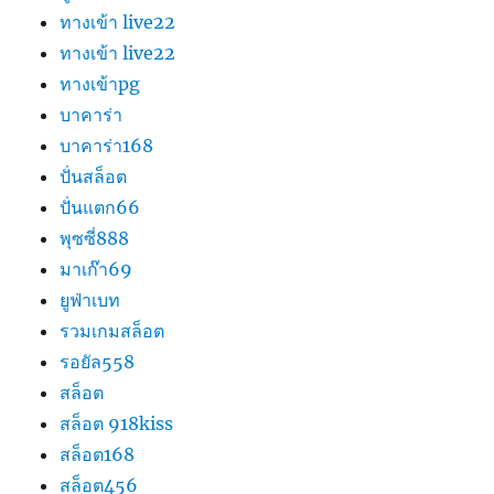
ทางเข้า live22
ทางเข้า live22
ทางเข้าpg
บาคาร่า
บาคาร่า168
ปั่นสล็อต
ปั่นแตก66
พุซซี่888
มาเก๊า69
ยูฟ่าเบท
รวมเกมสล็อต
รอยัล558
สล็อต
สล็อต 918kiss
สล็อต168
สล็อต456