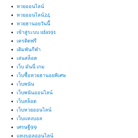
หวยออนไลน์
หวยออนไลน์24
หวยฮานอยวันนี้
เข้าสู่ระบบ ufa191
เครดิตฟรี
เดิมพันกีฬา
เล่นสล็อต
เว็บ มันนี่ เกม
เว็บซื้อหวยฮานอยพิเศษ
เว็บพนัน
เว็บพนันออนไลน์
เว็บสล็อต
เว็บหวยออนไลน์
เว็บแทงบอล
เศรษฐี99
แทงบอลออนไลน์