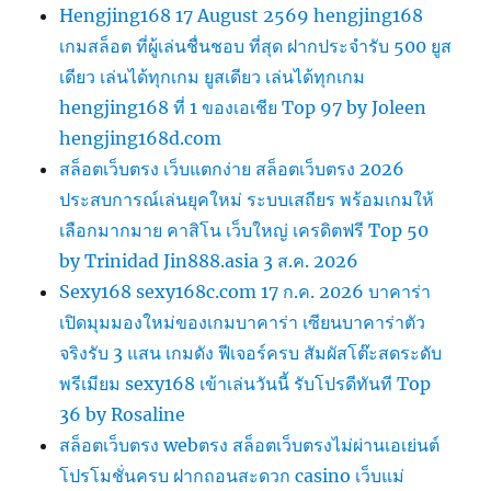
Hengjing168 17 August 2569 hengjing168
เกมสล็อต ที่ผู้เล่นชื่นชอบ ที่สุด ฝากประจำรับ 500 ยูส
เดียว เล่นได้ทุกเกม ยูสเดียว เล่นได้ทุกเกม
hengjing168 ที่ 1 ของเอเชีย Top 97 by Joleen
hengjing168d.com
สล็อตเว็บตรง เว็บแตกง่าย สล็อตเว็บตรง 2026
ประสบการณ์เล่นยุคใหม่ ระบบเสถียร พร้อมเกมให้
เลือกมากมาย คาสิโน เว็บใหญ่ เครดิตฟรี Top 50
by Trinidad Jin888.asia 3 ส.ค. 2026
Sexy168 sexy168c.com 17 ก.ค. 2026 บาคาร่า
เปิดมุมมองใหม่ของเกมบาคาร่า เซียนบาคาร่าตัว
จริงรับ 3 แสน เกมดัง ฟีเจอร์ครบ สัมผัสโต๊ะสดระดับ
พรีเมียม sexy168 เข้าเล่นวันนี้ รับโปรดีทันที Top
36 by Rosaline
สล็อตเว็บตรง webตรง สล็อตเว็บตรงไม่ผ่านเอเย่นต์
โปรโมชั่นครบ ฝากถอนสะดวก casino เว็บแม่