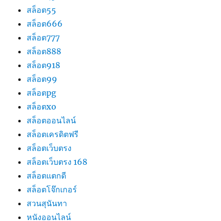
สล็อต55
สล็อต666
สล็อต777
สล็อต888
สล็อต918
สล็อต99
สล็อตpg
สล็อตxo
สล็อตออนไลน์
สล็อตเครดิตฟรี
สล็อตเว็บตรง
สล็อตเว็บตรง 168
สล็อตแตกดี
สล็อตโจ๊กเกอร์
สวนสุนันทา
หนังออนไลน์