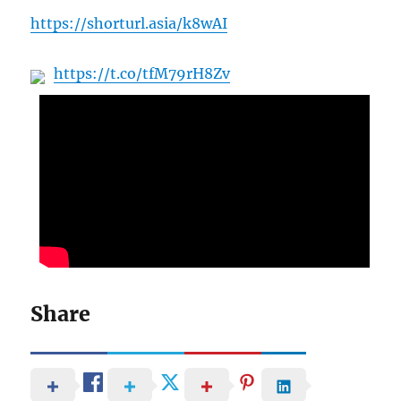
https://shorturl.asia/k8wAI
https://t.co/tfM79rH8Zv
Share