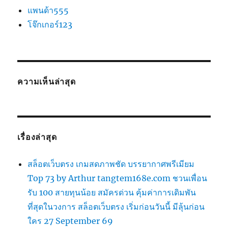
แพนด้า555
โจ๊กเกอร์123
ความเห็นล่าสุด
เรื่องล่าสุด
สล็อตเว็บตรง เกมสดภาพชัด บรรยากาศพรีเมียม
Top 73 by Arthur tangtem168e.com ชวนเพื่อน
รับ 100 สายทุนน้อย สมัครด่วน คุ้มค่าการเดิมพัน
ที่สุดในวงการ สล็อตเว็บตรง เริ่มก่อนวันนี้ มีลุ้นก่อน
ใคร 27 September 69