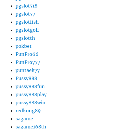
pgslot718
pgslot77
pgslotfish
pgslotgolf
pgslotth
pokbet
PunPro66
PunPro777
puntaek77
Pussy888
pussy888fun
pussy888play
pussy888win
redkong89
sagame
sagame168th