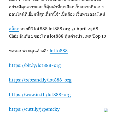
อย่างมีคุณภาพและก็คุ้มค่าที่สุดเลือกเว็บสลากกินแบ่ง
ออนไลน์ที่เยี่ยมที่สุดเดี๋ยวนี้จำเป็นต้อง เว็บหวยออนไลน์
สล็อต
หวยยี่กี lot888 lot888.org 31 April 2568
Clair อันดับ 1 ของไทย lot888 หุ้นต่างประเทศ Top 10
ขอขอบพระคุณอ้างอิง
lotto888
https://bit.ly/lot888-org
https://rebrand.ly/lot888-org
https://wow.in.th/lot888-org
https://cutt.ly/jrpemcky