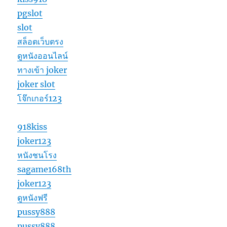
pgslot
slot
สล็อตเว็บตรง
ดูหนังออนไลน์
ทางเข้า joker
joker slot
โจ๊กเกอร์123
918kiss
joker123
หนังชนโรง
sagame168th
joker123
ดูหนังฟรี
pussy888
pussy888