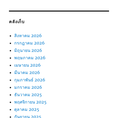
คลังเก็บ
สิงหาคม 2026
กรกฎาคม 2026
มิถุนายน 2026
พฤษภาคม 2026
เมษายน 2026
มีนาคม 2026
กุมภาพันธ์ 2026
มกราคม 2026
ธันวาคม 2025
พฤศจิกายน 2025
ตุลาคม 2025
กันยายน 2025