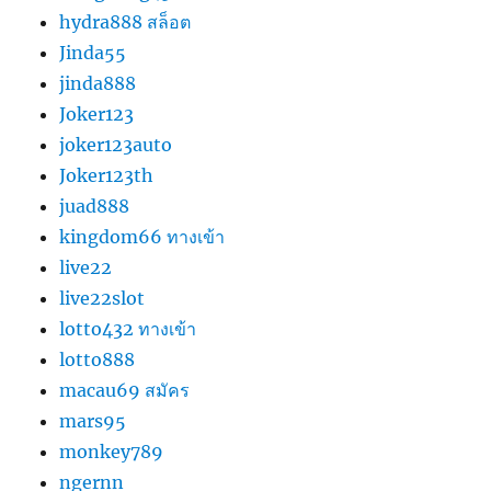
hydra888 สล็อต
Jinda55
jinda888
Joker123
joker123auto
Joker123th
juad888
kingdom66 ทางเข้า
live22
live22slot
lotto432 ทางเข้า
lotto888
macau69 สมัคร
mars95
monkey789
ngernn