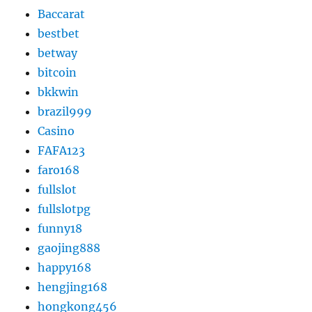
Baccarat
bestbet
betway
bitcoin
bkkwin
brazil999
Casino
FAFA123
faro168
fullslot
fullslotpg
funny18
gaojing888
happy168
hengjing168
hongkong456