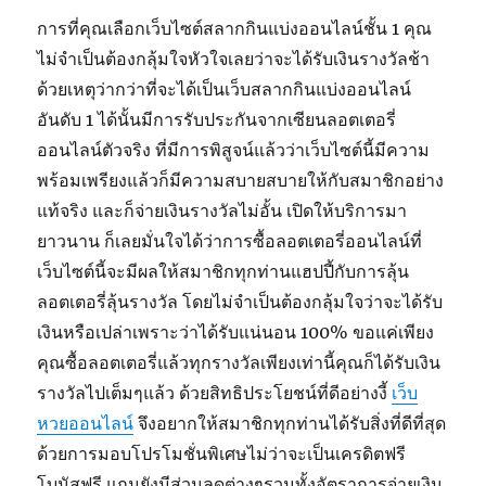
การที่คุณเลือกเว็บไซต์สลากกินแบ่งออนไลน์ชั้น 1 คุณ
ไม่จำเป็นต้องกลุ้มใจหัวใจเลยว่าจะได้รับเงินรางวัลช้า
ด้วยเหตุว่ากว่าที่จะได้เป็นเว็บสลากกินแบ่งออนไลน์
อันดับ 1 ได้นั้นมีการรับประกันจากเซียนลอตเตอรี่
ออนไลน์ตัวจริง ที่มีการพิสูจน์แล้วว่าเว็บไซต์นี้มีความ
พร้อมเพรียงแล้วก็มีความสบายสบายให้กับสมาชิกอย่าง
แท้จริง และก็จ่ายเงินรางวัลไม่อั้น เปิดให้บริการมา
ยาวนาน ก็เลยมั่นใจได้ว่าการซื้อลอตเตอรี่ออนไลน์ที่
เว็บไซต์นี้จะมีผลให้สมาชิกทุกท่านแฮปปี้กับการลุ้น
ลอตเตอรี่ลุ้นรางวัล โดยไม่จำเป็นต้องกลุ้มใจว่าจะได้รับ
เงินหรือเปล่าเพราะว่าได้รับแน่นอน 100% ขอแค่เพียง
คุณซื้อลอตเตอรี่แล้วทุกรางวัลเพียงเท่านี้คุณก็ได้รับเงิน
รางวัลไปเต็มๆแล้ว ด้วยสิทธิประโยชน์ที่ดีอย่างงี้
เว็บ
หวยออนไลน์
จึงอยากให้สมาชิกทุกท่านได้รับสิ่งที่ดีที่สุด
ด้วยการมอบโปรโมชั่นพิเศษไม่ว่าจะเป็นเครดิตฟรี
โบนัสฟรี แถมยังมีส่วนลดต่างๆรวมทั้งอัตราการจ่ายเงิน