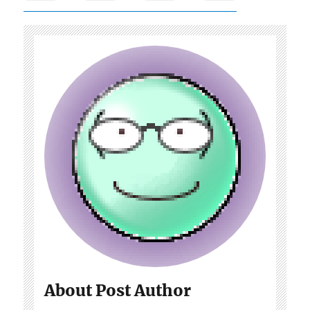
About Post Author