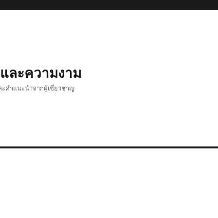
ภาพและความงาม
และคำแนะนำจากผู้เชี่ยวชาญ