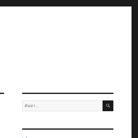
ค้นหา
ค้นหา: