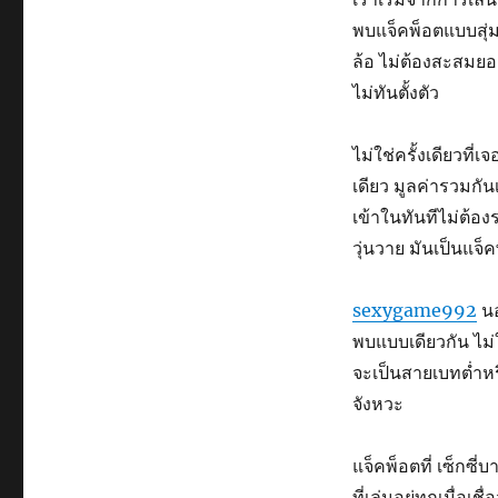
พบแจ็คพ็อตแบบสุ่มท
ล้อ ไม่ต้องสะสมยอด
ไม่ทันตั้งตัว
ไม่ใช่ครั้งเดียวท
เดียว มูลค่ารวมกัน
เข้าในทันทีไม่ต้องร
วุ่นวาย มันเป็นแจ็
sexygame992
นอ
พบแบบเดียวกัน ไม่ใช
จะเป็นสายเบทต่ำหร
จังหวะ
แจ็คพ็อตที่ เซ็กซี่
ที่เล่นอยู่ทุกเมื่อ