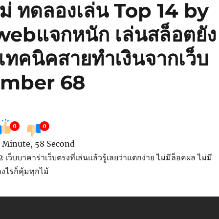
แม่ ทดลองเล่น Top 14 by
ebแจกหนัก เล่นสล็อตยัง
มเทคนิคสายทำเงินจากเว็บ
cember 68
0
0
 Minute, 58 Second
็บบาคาร่าเว็บตรงที่เล่นแล้วรู้เลยว่าแตกง่าย ไม่มีล็อคผล ไม่มี
างไรก็คุ้มทุกไม้