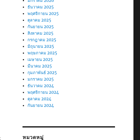
มกราคม 2026
ธันวาคม 2025
พฤศจิกายน 2025
ตุลาคม 2025
กันยายน 2025
สิงหาคม 2025
กรกฎาคม 2025
มิถุนายน 2025
พฤษภาคม 2025
เมษายน 2025
มีนาคม 2025
กุมภาพันธ์ 2025
มกราคม 2025
ธันวาคม 2024
พฤศจิกายน 2024
ตุลาคม 2024
กันยายน 2024
หมวดหมู่
้