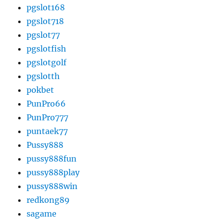
pgslot168
pgslot718
pgslot77
pgslotfish
pgslotgolf
pgslotth
pokbet
PunPro66
PunPro777
puntaek77
Pussy888
pussy888fun
pussy888play
pussy888win
redkong89
sagame