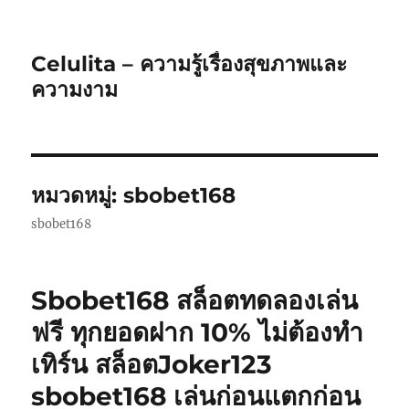
Celulita – ความรู้เรื่องสุขภาพและ
ความงาม
หมวดหมู่:
sbobet168
sbobet168
Sbobet168 สล็อตทดลองเล่น
ฟรี ทุกยอดฝาก 10% ไม่ต้องทำ
เทิร์น สล็อตJoker123
sbobet168 เล่นก่อนแตกก่อน