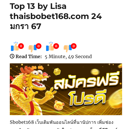
Top 13 by Lisa
thaisbobet168.com 24
มกรา 67
0
0
0
0
Read Time:
5 Minute, 49 Second
Sbobet168 เว็บเดิมพันออนไลน์ที่นานัปการ เพิ่มช่อง