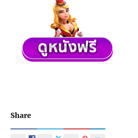
Share