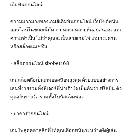
เดิมพันออนไลน์
ความมากมายของเกมส์เดิมพันออนไลน์ เว็บไซต์พนัน
ออนไลน์ในขณะนี้มีความหลากหลายที่ตอบสนองต่อทุก
ความจำเป็น ไม่ว่าคุณจะเป็นสายเกมไพ่ เกมกระดาน
หรือสล็อตแมชชีน
• สล็อตออนไลน์ sbobet168
เกมสล็อตถือเป็นเกมยอดนิยมสูงสุด ด้วยแบบอย่างการ
เล่นที่ง่ายรวมทั้งฟีเจอร์ที่น่าเร้าใจ เป็นต้นว่า ฟรีสปิน ตัว
คูณเงินรางวัล รวมทั้งโบนัสแจ็คพอต
• บาคาร่าออนไลน์
เกมไพ่สุดคลาสสิกที่ให้คุณเลือกพนันระหว่างฝั่งผู้เล่น