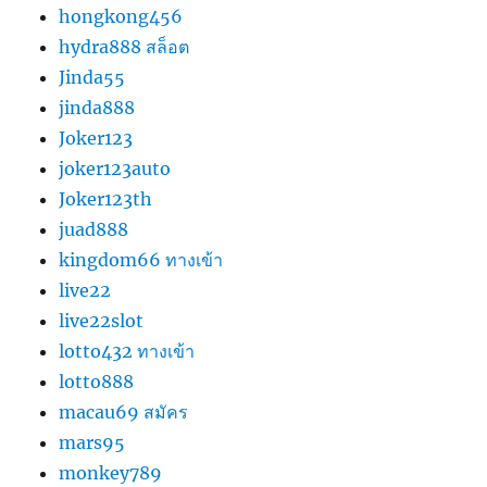
hongkong456
hydra888 สล็อต
Jinda55
jinda888
Joker123
joker123auto
Joker123th
juad888
kingdom66 ทางเข้า
live22
live22slot
lotto432 ทางเข้า
lotto888
macau69 สมัคร
mars95
monkey789