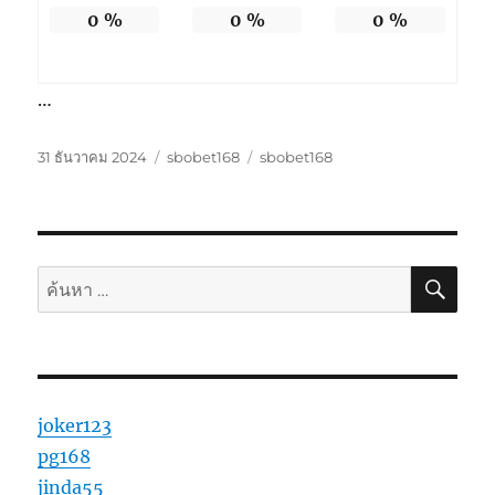
0
%
0
%
0
%
…
เขียน
หมวด
ป้าย
31 ธันวาคม 2024
sbobet168
sbobet168
เมื่อ
หมู่
กำกับ
ค้นห
ค้นหา:
joker123
pg168
jinda55