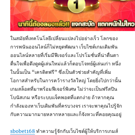
ในสมัยที่เทคโนโลยีเปลี่ยนแปลงไปอย่างเร็ว โลกของ
การพนันออนไลน์ก็ไม่หยุดพัฒนา เว็บไซต์เกมเดิมพัน
ออนไลน์หลายที่เริ่มมีฟีเจอร์และโปรโมชั่นที่น่าตื่นตา
ตื่นใจเพื่อดึงดูดผู้เล่นใหม่แล้วก็ตอบโจทย์ผู้เล่นเก่า หนึ่ง
ในนั้นเป็น “เครดิตฟรี” ซึ่งเป็นตัวช่วยสำคัญที่เพิ่ม
โอกาสสำหรับในการคว้ารางวัลใหญ่ โดยยิ่งไปกว่านั้น
เกมสล็อตที่มาพร้อมฟีเจอร์พิเศษ ไม่ว่าจะเป็นฟรีสปิน
โบนัสเกม หรือระบบแจ็คพอตที่แตกง่าย ถ้าหากคุณ
กำลังมองหาเว็บเดิมพันที่ครบวงจร เราจะพาคุณไปรู้จัก
กับความมากมายหลากหลายและก็จังหวะที่คอยคุณอยู่
sbobet168
ทำความรู้จักกับเว็บไซต์ผู้ให้บริการเกมส์