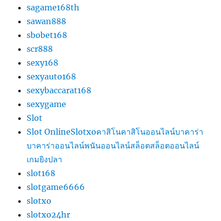
sagame168th
sawan888
sbobet168
scr888
sexy168
sexyauto168
sexybaccarat168
sexygame
Slot
Slot OnlineSlotxoคาสิโนคาสิโนออนไลน์บาคาร่า
บาคาร่าออนไลน์พนันออนไลน์สล็อตสล็อตออนไลน์
เกมยิงปลา
slot168
slotgame6666
slotxo
slotxo24hr