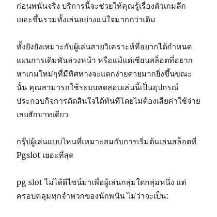
ก่อนพนันจริง บริการนี้จะช่วยให้คุณรู้เรื่องตัวเกมลึก
เยอะขึ้นรวมทั้งเล่นอย่างแน่ใจมากกว่าเดิม
ทั้งยังยังเหมาะกับผู้เล่นสายวิเคราะห์ที่อยากได้กำหนด
แผนการเดิมพันล่วงหน้า หรือแม้แต่เซียนสล็อตที่อยาก
หาเกมใหม่ๆที่มีทิศทางจะแตกง่ายดายมากยิ่งขึ้นขณะ
นั้น คุณสามารถใช้ระบบทดสอบเล่นนี้เป็นอุปกรณ์
ประกอบกิจการตัดสินใจได้ทันทีโดยไม่ต้องเสียค่าใช้จ่าย
เลยสักบาทเดียว
กรุ๊ปผู้เล่นแบบไหนที่เหมาะสมกับการเริ่มต้นเล่นสล็อตที่
Pgslot เยอะที่สุด
pg slot ไม่ได้ดีไซน์มาเพื่อผู้เล่นกลุ่มใดกลุ่มหนึ่ง แต่
ครอบคลุมทุกจำพวกของนักพนัน ไม่ว่าจะเป็น: