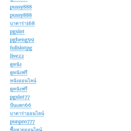
pussy888
pussy888
บาคาร่า168
pgslot
pgheng99
fullslotpg
live22
ดูหนัง
ดูหนังฟรี
หนังออนไลน์
ดูหนังฟรี
pgslot77
ปั่นแตก66
บาคาร่าออนไลน์
punpro777
ซื้อหวยออนไลน์