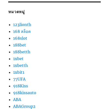
หมวดหมู่
123lionth
168 สล็อต
168slot
188bet
188betth
1xbet
1xbetth
1xbit1
77UFA
918Kiss
918kissauto
ABA
ABAGroup2