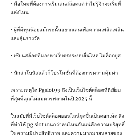
• มือใหม่ที่ต้องการเริ่มเล่นสล็อตแต่ว่าไม่รู้จักจะเริ่มที่
แห่งไหน
• ผู้ที่มีทุนน้อยแม้กระนั้นอยากเล่นเพื่อความเพลิดเพลิน
และลุ้นรางวัล
• เซียนสล็อตที่มองหาเว็บตรงระบบลื่นไหล ไม่ล็อกยูส
• นักล่าโบนัสแล้วก็โปรโมชั่นที่ต้องการความคุ้มค่า
เพราะเหตุใด Pgslot99 ถึงเป็นเว็บไซต์สล็อตที่ดีเยี่ยม
ที่สุดที่คุณไม่สมควรพลาดในปี 2025 นี้
ในสมัยที่มีเว็บไซต์สล็อตออนไลน์ผุดขึ้นเป็นดอกเห็ด สิ่ง
ที่ทำให้ pg slot เด่นกว่าคนไหนกันแน่คือความบริสุทธิ์
ใจ ความมีประสิทธิภาพ และความมากมายหลายของ