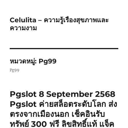
Celulita – ความรู้เรื่องสุขภาพและ
ความงาม
หมวดหมู่:
Pg99
Pg99
Pgslot 8 September 2568
Pgslot ค่ายสล็อตระดับโลก ส่ง
ตรงจากเมืองนอก เช็คอินรับ
ทรัพย์ 300 ฟรี ลิขสิทธิ์แท้ แจ็ค