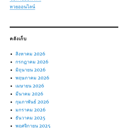
หวยออนไลน์
คลังเก็บ
สิงหาคม 2026
กรกฎาคม 2026
มิถุนายน 2026
พฤษภาคม 2026
เมษายน 2026
มีนาคม 2026
กุมภาพันธ์ 2026
มกราคม 2026
ธันวาคม 2025
พฤศจิกายน 2025