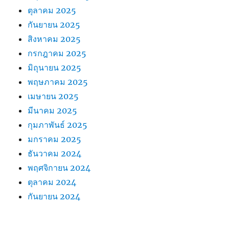
ตุลาคม 2025
กันยายน 2025
สิงหาคม 2025
กรกฎาคม 2025
มิถุนายน 2025
พฤษภาคม 2025
เมษายน 2025
มีนาคม 2025
กุมภาพันธ์ 2025
มกราคม 2025
ธันวาคม 2024
พฤศจิกายน 2024
ตุลาคม 2024
กันยายน 2024