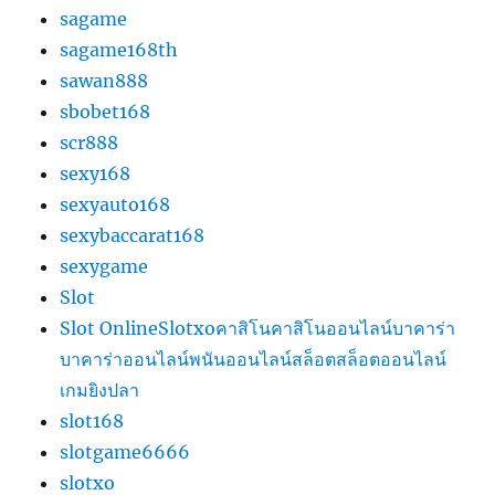
sagame
sagame168th
sawan888
sbobet168
scr888
sexy168
sexyauto168
sexybaccarat168
sexygame
Slot
Slot OnlineSlotxoคาสิโนคาสิโนออนไลน์บาคาร่า
บาคาร่าออนไลน์พนันออนไลน์สล็อตสล็อตออนไลน์
เกมยิงปลา
slot168
slotgame6666
slotxo