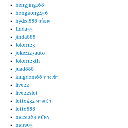
hengjing168
hongkong456
hydra888 สล็อต
Jinda55
jinda888
Joker123
joker123auto
Joker123th
juad888
kingdom66 ทางเข้า
live22
live22slot
lotto432 ทางเข้า
lotto888
macau69 สมัคร
mars95