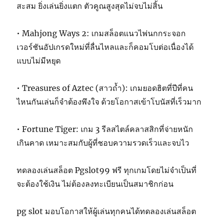
สะสม ยิ่งเล่นยิ่งแตก ตัวคูณสูงสุดไม่จบไม่สิ้น
• Mahjong Ways 2: เกมสล็อตแนวไพ่นกกระจอก
เวอร์ชันอัปเกรดใหม่ที่ลื่นไหลและก็คอมโบต่อเนื่องได้
แบบไม่มีหยุด
• Treasures of Aztec (สาวถ้ำ): เกมยอดฮิตที่ปีที่คน
ไหนกันเล่นก็จำต้องพึงใจ ด้วยโอกาสเข้าโบนัสที่เร็วมาก
• Fortune Tiger: เกม 3 รีลสไตล์คลาสสิกที่จ่ายหนัก
เกินคาด เหมาะสมกับผู้ที่ชอบความรวดเร็วและจบไว
ทดลองเล่นสล็อต Pgslot99 ฟรี ทุกเกมโดยไม่จำเป็นที่
จะต้องใช้เงิน ไม่ต้องลงทะเบียนเป็นสมาชิกก่อน
pg slot มอบโอกาสให้ผู้เล่นทุกคนได้ทดลองเล่นสล็อต