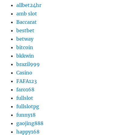
allbet24hr
amb slot
Baccarat
bestbet
betway
bitcoin
bkkwin
brazil999
Casino
FAFA123
faro168
fullslot
fullslotpg
funny18
gaojing888
happy168