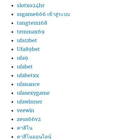
slotxo24hr
ssgame666 เข้าสู่ระบบ
tangtem168
temmax69
ufa11bet
Ufa89bet
ufa9
ufabet
ufabetxx
ufanance
ufasexygame
ufawinner
veewin
zeus66v2
คาสิโน
คาสิโนออนไลน์