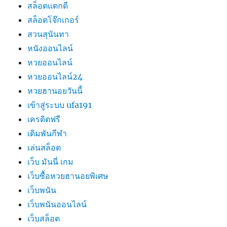
สล็อตแตกดี
สล็อตโจ๊กเกอร์
สวนสุนันทา
หนังออนไลน์
หวยออนไลน์
หวยออนไลน์24
หวยฮานอยวันนี้
เข้าสู่ระบบ ufa191
เครดิตฟรี
เดิมพันกีฬา
เล่นสล็อต
เว็บ มันนี่ เกม
เว็บซื้อหวยฮานอยพิเศษ
เว็บพนัน
เว็บพนันออนไลน์
เว็บสล็อต