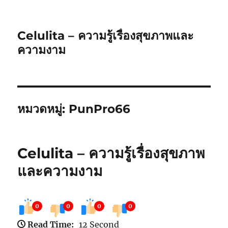
Celulita – ความรู้เรื่องสุขภาพและ
ความงาม
หมวดหมู่:
PunPro66
Celulita – ความรู้เรื่องสุขภาพ
และความงาม
0
0
0
0
Read Time:
12 Second