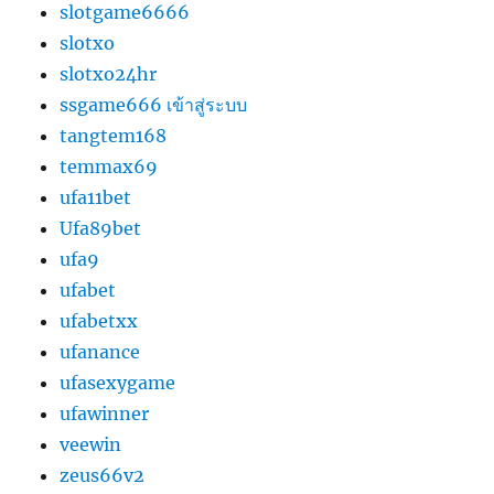
slotgame6666
slotxo
slotxo24hr
ssgame666 เข้าสู่ระบบ
tangtem168
temmax69
ufa11bet
Ufa89bet
ufa9
ufabet
ufabetxx
ufanance
ufasexygame
ufawinner
veewin
zeus66v2