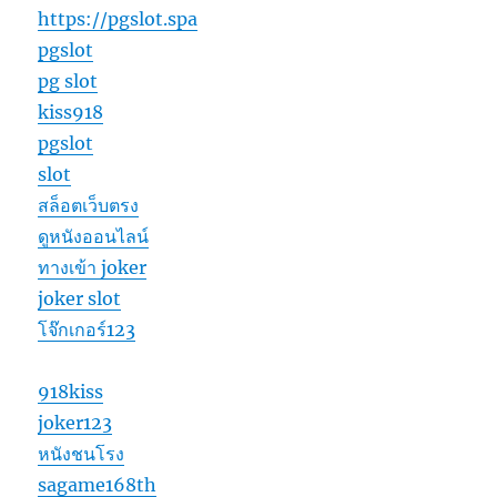
https://pgslot.spa
pgslot
pg slot
kiss918
pgslot
slot
สล็อตเว็บตรง
ดูหนังออนไลน์
ทางเข้า joker
joker slot
โจ๊กเกอร์123
918kiss
joker123
หนังชนโรง
sagame168th