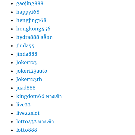
gaojing888
happy168
hengjing168
hongkong456
hydra888 สล็อต
Jinda55
jinda888
Joker123
joker123auto
Joker123th
juad888
kingdom66 ทางเข้า
live22
live22slot
lotto432 ทางเข้า
lotto888