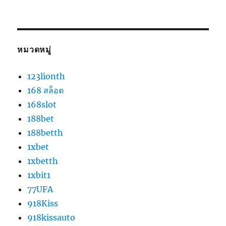
หมวดหมู่
123lionth
168 สล็อต
168slot
188bet
188betth
1xbet
1xbetth
1xbit1
77UFA
918Kiss
918kissauto