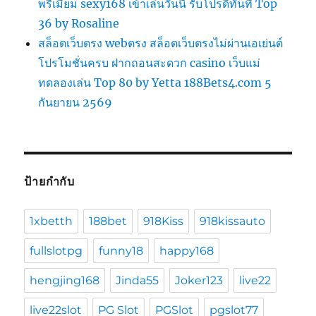
พรีเมียม sexy168 เข้าเล่นวันนี้ รับโปรดีทันที Top
36 by Rosaline
สล็อตเว็บตรง webตรง สล็อตเว็บตรงไม่ผ่านเอเย่นต์
โปรโมชั่นครบ ฝากถอนสะดวก casino เว็บแม่
ทดลองเล่น Top 80 by Yetta 188Bets4.com 5
กันยายน 2569
ป้ายกำกับ
1xbetth
188bet
918Kiss
918kissauto
fullslotpg
funny18
happy168
hengjing168
Jinda55
Joker123
live22
live22slot
PG Slot
PGSlot
pgslot77