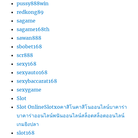
pussy888win
redkong89
sagame
sagame168th
sawan888
sbobet168
scr888
sexy168
sexyauto168
sexybaccarat168
sexygame
Slot
Slot OnlineSlotxoคาสิโนคาสิโนออนไลน์บาคาร่า
บาคาร่าออนไลน์พนันออนไลน์สล็อตสล็อตออนไลน์
เกมยิงปลา
slot168