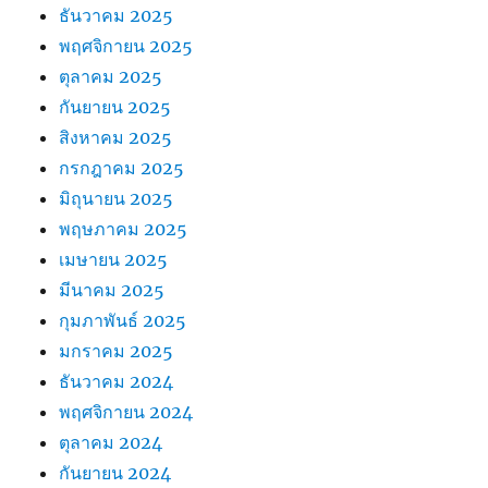
ธันวาคม 2025
พฤศจิกายน 2025
ตุลาคม 2025
กันยายน 2025
สิงหาคม 2025
กรกฎาคม 2025
มิถุนายน 2025
พฤษภาคม 2025
เมษายน 2025
มีนาคม 2025
กุมภาพันธ์ 2025
มกราคม 2025
ธันวาคม 2024
พฤศจิกายน 2024
ตุลาคม 2024
กันยายน 2024