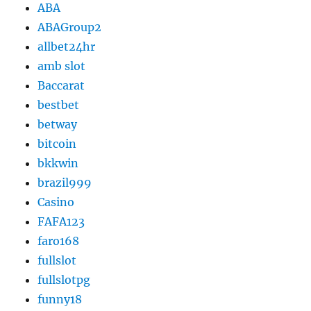
ABA
ABAGroup2
allbet24hr
amb slot
Baccarat
bestbet
betway
bitcoin
bkkwin
brazil999
Casino
FAFA123
faro168
fullslot
fullslotpg
funny18