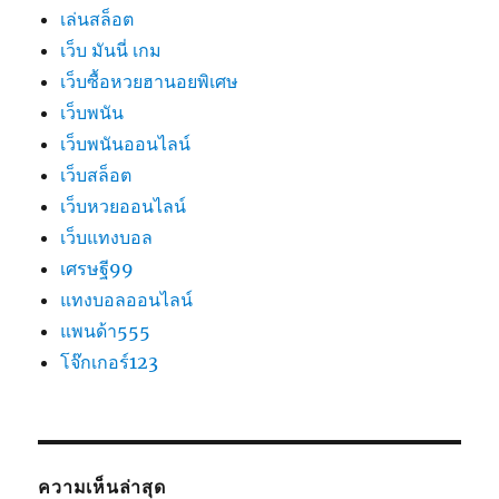
เล่นสล็อต
เว็บ มันนี่ เกม
เว็บซื้อหวยฮานอยพิเศษ
เว็บพนัน
เว็บพนันออนไลน์
เว็บสล็อต
เว็บหวยออนไลน์
เว็บแทงบอล
เศรษฐี99
แทงบอลออนไลน์
แพนด้า555
โจ๊กเกอร์123
ความเห็นล่าสุด