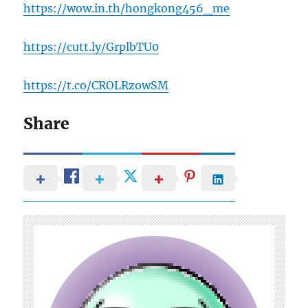
https://wow.in.th/hongkong456_me
https://cutt.ly/GrplbTU0
https://t.co/CROLRzowSM
Share