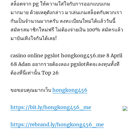
สล็อตจาก pg ให้ความใส่ใจกับการออกแบบเกม
มากมาย ด้วยเหตุดังกล่าว มาเล่นเกมสล็อตกับพวกเรา
กันเป็นจำนวนมากครับ ลงทะเบียนใหม่ได้แล้ววันนี้
สมัครสมาชิกใหม่ฟรี ไม่ต้องจ่ายเงิน 100% สมัครแล้ว
มาบันเทิงใจกันได้เลย!
casino online pgslot hongkong456.me 8 April
68 Adan อยากรวยต้องลอง pgslotคิดจะลงทุนทั้งที
ต้องที่นี่เท่านั้น Top 26
ขอขอบคุณมากเว็บ
hongkong456
https://bit.ly/hongkong456_me
https://rebrand.ly/hongkong456_me