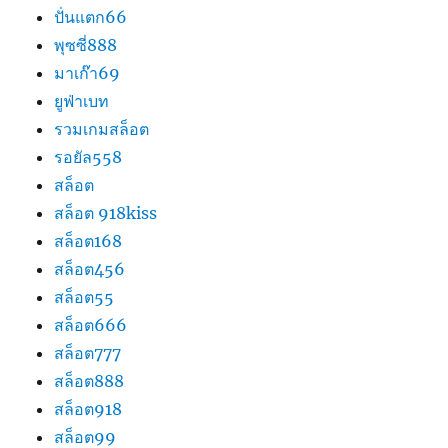
ปั่นแตก66
พุซซี่888
มาเก๊า69
ยูฟ่าเบท
รวมเกมสล็อต
รอยัล558
สล็อต
สล็อต 918kiss
สล็อต168
สล็อต456
สล็อต55
สล็อต666
สล็อต777
สล็อต888
สล็อต918
สล็อต99