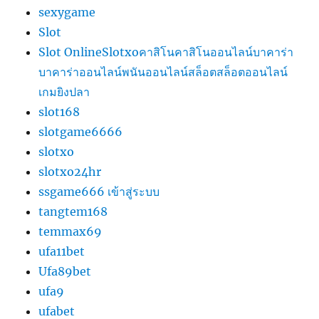
sexygame
Slot
Slot OnlineSlotxoคาสิโนคาสิโนออนไลน์บาคาร่า
บาคาร่าออนไลน์พนันออนไลน์สล็อตสล็อตออนไลน์
เกมยิงปลา
slot168
slotgame6666
slotxo
slotxo24hr
ssgame666 เข้าสู่ระบบ
tangtem168
temmax69
ufa11bet
Ufa89bet
ufa9
ufabet