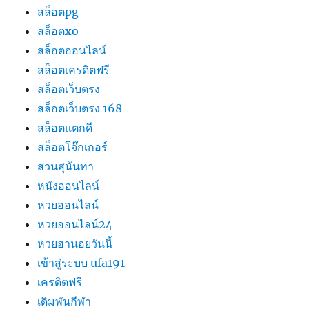
สล็อตpg
สล็อตxo
สล็อตออนไลน์
สล็อตเครดิตฟรี
สล็อตเว็บตรง
สล็อตเว็บตรง 168
สล็อตแตกดี
สล็อตโจ๊กเกอร์
สวนสุนันทา
หนังออนไลน์
หวยออนไลน์
หวยออนไลน์24
หวยฮานอยวันนี้
เข้าสู่ระบบ ufa191
เครดิตฟรี
เดิมพันกีฬา