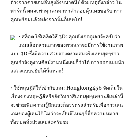
ต่างจากค่ายเกมอื่นสูงถึงขนาดนี้? ด้วยเหตุดังกล่าว ใน
พาร์ทนี้ ผมจะพาทุกคนมาหาคำตอบคุ้นเคยขอรับ หาก
คุณพร้อมแล้วหลังจากนั้นก็เลทโก!
• สล็อต ใช้เคล็ดวิธี 3D: คุณสังเกตดูเลยจ้ะครับว่า
เกมสล็อตส่วนมากของพวกเราจะมีการใช้งานภาพ
แบบ 3D ซึ่งมีความสวยสดงดงามสมจริงแบบสุดๆราว
คุณกำลังดูงานศิลป์งานหนึ่งเลยก็ว่าได้ การออกแบบนัก
แสดงแบบขยับได้นี่แหละ!
• ใช้ทฤษฎีสีให้เข้ากับเกม: Hongkong456 จัดเต็มใน
เรื่องของทฤษฎีสีหรือจิตวิทยาสีแบบสุดๆเพราะสีเหล่านี้
จะช่วยเพิ่มความรู้สึกและก็อรรถรสสำหรับเพื่อการเล่น
เกมของผู้เล่นได้ ไม่ว่าจะเป็นสีไหนๆก็สื่อความหมาย
ทั้งหมดทั้งปวงเลยล่ะครับผม