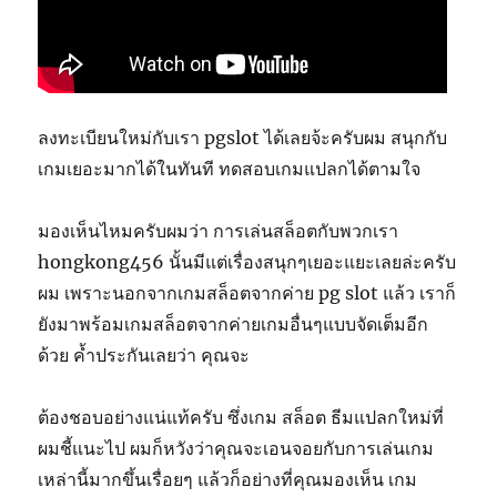
ลงทะเบียนใหม่กับเรา pgslot ได้เลยจ้ะครับผม สนุกกับ
เกมเยอะมากได้ในทันที ทดสอบเกมแปลกได้ตามใจ
มองเห็นไหมครับผมว่า การเล่นสล็อตกับพวกเรา
hongkong456 นั้นมีแต่เรื่องสนุกๆเยอะแยะเลยล่ะครับ
ผม เพราะนอกจากเกมสล็อตจากค่าย pg slot แล้ว เราก็
ยังมาพร้อมเกมสล็อตจากค่ายเกมอื่นๆแบบจัดเต็มอีก
ด้วย ค้ำประกันเลยว่า คุณจะ
ต้องชอบอย่างแน่แท้ครับ ซึ่งเกม สล็อต ธีมแปลกใหม่ที่
ผมชี้แนะไป ผมก็หวังว่าคุณจะเอนจอยกับการเล่นเกม
เหล่านี้มากขึ้นเรื่อยๆ แล้วก็อย่างที่คุณมองเห็น เกม