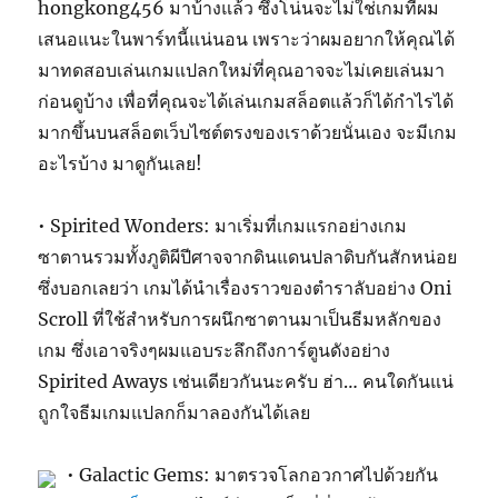
hongkong456 มาบ้างแล้ว ซึ่งโน่นจะไม่ใช่เกมที่ผม
เสนอแนะในพาร์ทนี้แน่นอน เพราะว่าผมอยากให้คุณได้
มาทดสอบเล่นเกมแปลกใหม่ที่คุณอาจจะไม่เคยเล่นมา
ก่อนดูบ้าง เพื่อที่คุณจะได้เล่นเกมสล็อตแล้วก็ได้กำไรได้
มากขึ้นบนสล็อตเว็บไซต์ตรงของเราด้วยนั่นเอง จะมีเกม
อะไรบ้าง มาดูกันเลย!
• Spirited Wonders: มาเริ่มที่เกมแรกอย่างเกม
ซาตานรวมทั้งภูติผีปีศาจจากดินแดนปลาดิบกันสักหน่อย
ซึ่งบอกเลยว่า เกมได้นำเรื่องราวของตำราลับอย่าง Oni
Scroll ที่ใช้สำหรับการผนึกซาตานมาเป็นธีมหลักของ
เกม ซึ่งเอาจริงๆผมแอบระลึกถึงการ์ตูนดังอย่าง
Spirited Aways เช่นเดียวกันนะครับ ฮ่า… คนใดกันแน่
ถูกใจธีมเกมแปลกก็มาลองกันได้เลย
• Galactic Gems: มาตรวจโลกอวกาศไปด้วยกัน