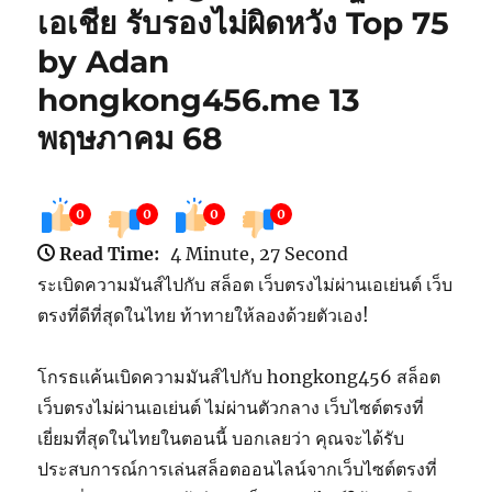
เอเชีย รับรองไม่ผิดหวัง Top 75
by Adan
hongkong456.me 13
พฤษภาคม 68
0
0
0
0
Read Time:
4 Minute, 27 Second
ระเบิดความมันส์ไปกับ สล็อต เว็บตรงไม่ผ่านเอเย่นต์ เว็บ
ตรงที่ดีที่สุดในไทย ท้าทายให้ลองด้วยตัวเอง!
โกรธแค้นเบิดความมันส์ไปกับ hongkong456 สล็อต
เว็บตรงไม่ผ่านเอเย่นต์ ไม่ผ่านตัวกลาง เว็บไซต์ตรงที่
เยี่ยมที่สุดในไทยในตอนนี้ บอกเลยว่า คุณจะได้รับ
ประสบการณ์การเล่นสล็อตออนไลน์จากเว็บไซต์ตรงที่