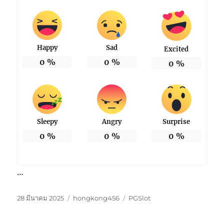
Happy
Sad
Excited
0
%
0
%
0
%
Sleepy
Angry
Surprise
0
%
0
%
0
%
…
เขียน
หมวด
ป้าย
28 มีนาคม 2025
hongkong456
PGSlot
เมื่อ
หมู่
กำกับ