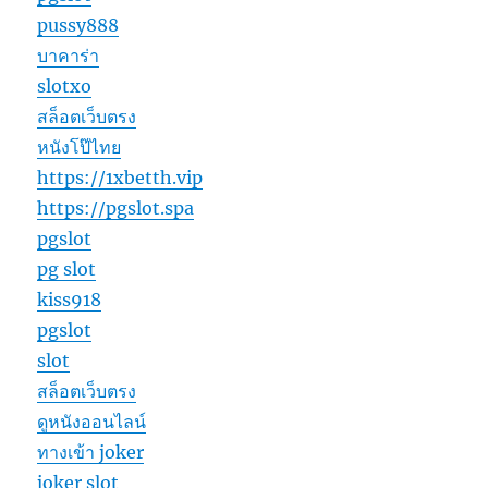
pussy888
บาคาร่า
slotxo
สล็อตเว็บตรง
หนังโป๊ไทย
https://1xbetth.vip
https://pgslot.spa
pgslot
pg slot
kiss918
pgslot
slot
สล็อตเว็บตรง
ดูหนังออนไลน์
ทางเข้า joker
joker slot