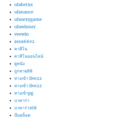
ufabetxx
ufanance
ufasexygame
ufawinner
veewin
zeus66v2
คาสิโน
คาสิโนออนไลน์
ดูหนัง
ถูกหวย88
ทางเข้า live22
ทางเข้า live22
ทางเข้าpg
บาคาร่า
บาคาร่า168
ปั่นสล็อต