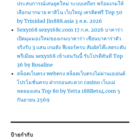
ประสบการณ์เล่นยุคใหม่ ระบบเสถียร พร้อมเกมให้
เลือกมากมาย คาสิโน เว็บใหญ่ เครดิตฟรี Top 50
by Trinidad Jin888.asia 3 ส.ค. 2026
Sexy168 sexy168c.com 17 ก.ค. 2026 บาคาร่า
เปิดมุมมองใหม่ของเกมบาคาร่า เซียนบาคาร่าตัว
จริงรับ 3 แสน เกมดัง ฟีเจอร์ครบ สัมผัสโต๊ะสดระดับ
พรีเมียม sexy168 เข้าเล่นวันนี้ รับโปรดีทันที Top
36 by Rosaline
สล็อตเว็บตรง webตรง สล็อตเว็บตรงไม่ผ่านเอเย่นต์
โปรโมชั่นครบ ฝากถอนสะดวก casino เว็บแม่
ทดลองเล่น Top 80 by Yetta 188Bets4.com 5
กันยายน 2569
ป้ายกำกับ