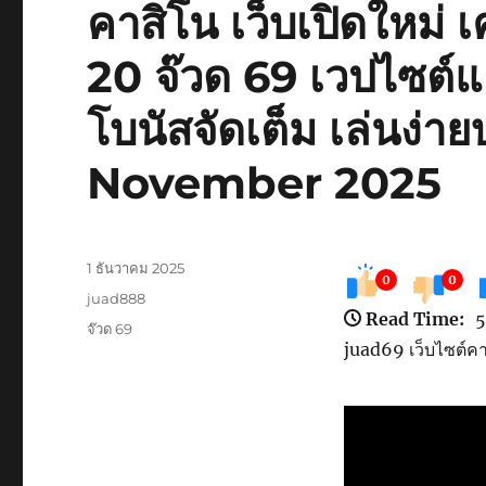
คาสิโน เว็บเปิดใหม่
20 จ๊วด 69 เวปไซต์แ
โบนัสจัดเต็ม เล่นง่าย
November 2025
เขียน
1 ธันวาคม 2025
0
0
เมื่อ
หมวด
juad888
Read Time:
5
หมู่
ป้าย
จ๊วด 69
juad69 เว็บไซต์คา
กำกับ