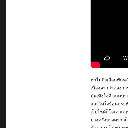
ทำไมถึงเลือกพักหล
เนื่องจากว่าต้องกา
บันเทิงใจดี แถมบาง
และไม่ใจร้อนกระท
เว็บไซต์ก็โอเค แต่
บางครั้งบางคราวก็
ข้อตกลงเล็กๆน้อย