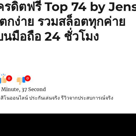
 เครดิตฟรี Top 74 by Jen
ตกง่าย รวมสล็อตทุกค่าย
บนมือถือ 24 ชั่วโมง
0
0
 Minute, 37 Second
สิโนออนไลน์ ประกันเล่นจริง รีวิวจากประสบการณ์จริง