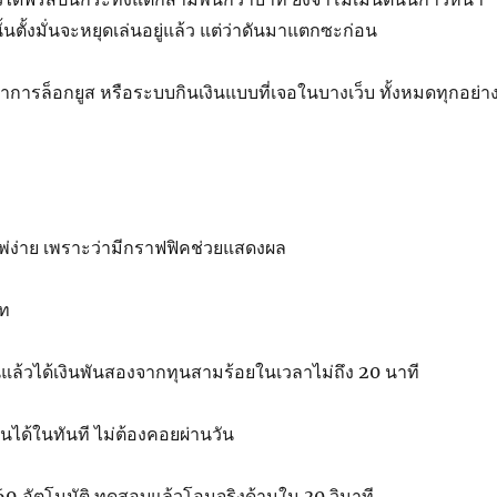
นตั้งมั่นจะหยุดเล่นอยู่แล้ว แต่ว่าดันมาแตกซะก่อน
ีอาการล็อกยูส หรือระบบกินเงินแบบที่เจอในบางเว็บ ทั้งหมดทุกอย่าง
าไพ่ง่าย เพราะว่ามีกราฟฟิคช่วยแสดงผล
าท
่นแล้วได้เงินพันสองจากทุนสามร้อยในเวลาไม่ถึง 20 นาที
อนได้ในทันที ไม่ต้องคอยผ่านวัน
69 อัตโนมัติ ทดสอบแล้วโอนจริงด้านใน 30 วินาที