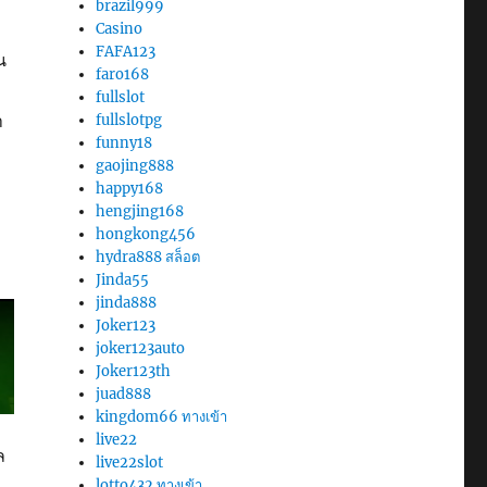
brazil999
Casino
FAFA123
น
faro168
fullslot
า
fullslotpg
funny18
gaojing888
happy168
hengjing168
hongkong456
hydra888 สล็อต
Jinda55
jinda888
Joker123
joker123auto
Joker123th
juad888
kingdom66 ทางเข้า
live22
ล
live22slot
lotto432 ทางเข้า