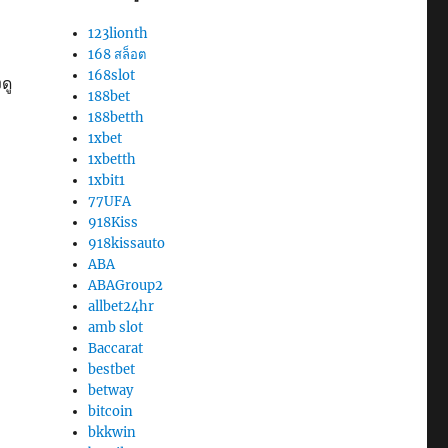
123lionth
168 สล็อต
168slot
ดู
188bet
188betth
1xbet
1xbetth
1xbit1
77UFA
918Kiss
918kissauto
ABA
ABAGroup2
allbet24hr
amb slot
Baccarat
bestbet
betway
bitcoin
bkkwin