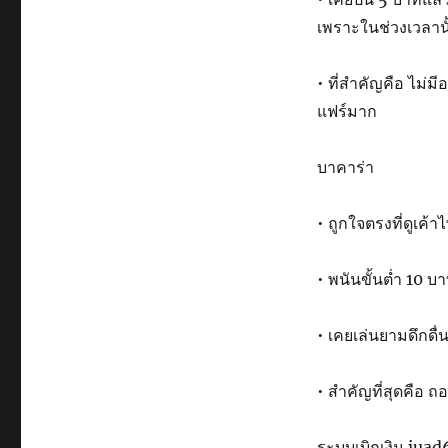
เพราะในช่วงเวลานั้
• ที่สำคัญคือ ไม่ม
แฟร์มาก
บาคาร่า
• ถูกใจตรงที่ดูเค้
• พนันขั้นต่ำ 10 บ
• เคยเล่นยามดึกดื
• สำคัญที่สุดคือ ถ
ระบบเบิกเงิน juad