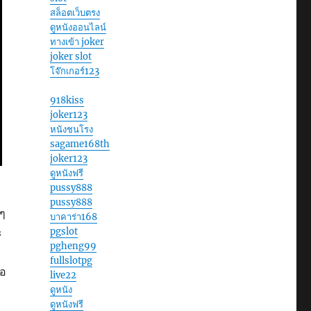
สล็อตเว็บตรง
ดูหนังออนไลน์
ทางเข้า joker
joker slot
โจ๊กเกอร์123
918kiss
joker123
หนังชนโรง
sagame168th
joker123
ดูหนังฟรี
pussy888
pussy888
นๆ
บาคาร่า168
ะ
pgslot
pgheng99
fullslotpg
ือ
live22
ดูหนัง
ดูหนังฟรี