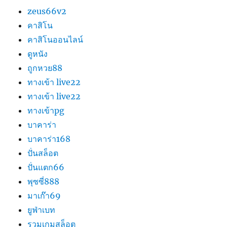
zeus66v2
คาสิโน
คาสิโนออนไลน์
ดูหนัง
ถูกหวย88
ทางเข้า live22
ทางเข้า live22
ทางเข้าpg
บาคาร่า
บาคาร่า168
ปั่นสล็อต
ปั่นแตก66
พุซซี่888
มาเก๊า69
ยูฟ่าเบท
รวมเกมสล็อต