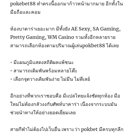
pokebet88 ทำตรงนี้ออกมาก้าวหน้ามากมาย อีกทั้งใน
มือถือและคอม
ห้องบาคาร่าเยอะมาก มีทั้งยัง AE Sexy, SA Gaming,
Pretty Gaming, WM Casino รวมทั้งอีกหลายราย
สามารถเลือกห้องตามปริมาณผู้เล่นpokbet88 ได้เลย
• มีแผนภูมิแสดงสถิติผลแพ้ชนะ
• สามารถเดิมพันพร้อมหลายโต๊ะ
• เลือกจุดวางเดิมพันง่าย ไม่มึน ไม่ดีเลย์
อีกอย่างที่พวกเราชอบคือ มีแปลไทยแจ้งชัดทุกห้อง มือ
ใหม่ไม่ต้องกลัวงงกับศัพท์บาคาร่า เนื่องจากระบบมัน
ช่วยนำทางให้อย่างยอดเยี่ยมเลย
สายกีฬาไม่ต้องไปเว็บอื่น เพราะว่า pokbet มีครบทุกลีก