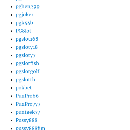
pgheng99
pgjoker
pgk44b
PGSlot
pgslot168
pgslot718
pgslot77
pgslotfish
pgslotgolf
pgslotth
pokbet
PunPro66
PunPro777
puntaek77
Pussy888
pussy888fun