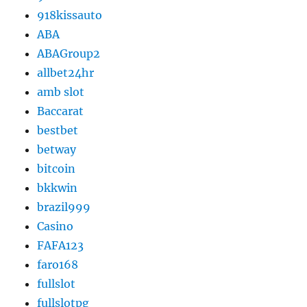
918kissauto
ABA
ABAGroup2
allbet24hr
amb slot
Baccarat
bestbet
betway
bitcoin
bkkwin
brazil999
Casino
FAFA123
faro168
fullslot
fullslotpg