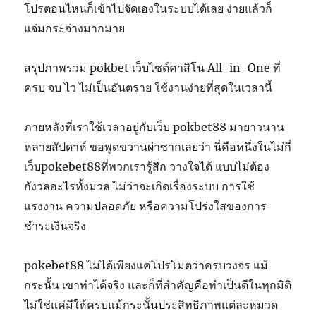
โปรตอนไหนก็เข้าไปจัดเองในระบบได้เลย ง่ายแล้วก็
แจ่มกระจ่างมากมาย
สรุปภาพรวม pokbet เว็บไซต์คาสิโน All-in-One ที่
ครบ จบ ไว ไม่เป็นอันตราย ใช้งานง่ายที่สุดในเวลานี้
ภายหลังที่เราใช้เวลาอยู่กับเว็บ pokbet88 มายาวนาน
หลายสัปดาห์ ขอพูดขวานผ่าซากเลยว่า นี่คือหนึ่งในไม่กี่
เว็บpokebet88ที่พวกเรารู้สึก วางใจได้ แบบไม่ต้อง
กังวลอะไรทั้งมวล ไม่ว่าจะเกิดเรื่องระบบ การใช้
แรงงาน ความปลอดภัย หรือความโปร่งใสของการ
ชำระเงินจริง
pokebet88 ไม่ได้เพียงแค่โปรโมตว่าครบวงจร แม้
กระนั้น เขาทำได้จริง และก็ที่สำคัญคือทำเป็นดีในทุกมิติ
ไม่ใช่แค่มีให้ครบแม้กระนั้นประสิทธิภาพแต่ละหมวด