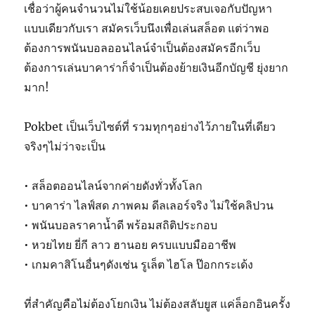
เชื่อว่าผู้คนจำนวนไม่ใช้น้อยเคยประสบเจอกับปัญหา
แบบเดียวกับเรา สมัครเว็บนึงเพื่อเล่นสล็อต แต่ว่าพอ
ต้องการพนันบอลออนไลน์จำเป็นต้องสมัครอีกเว็บ
ต้องการเล่นบาคาร่าก็จำเป็นต้องย้ายเงินอีกบัญชี ยุ่งยาก
มาก!
Pokbet เป็นเว็บไซต์ที่ รวมทุกๆอย่างไว้ภายในที่เดียว
จริงๆไม่ว่าจะเป็น
• สล็อตออนไลน์จากค่ายดังทั่วทั้งโลก
• บาคาร่า ไลฟ์สด ภาพคม ดีลเลอร์จริง ไม่ใช้คลิปวน
• พนันบอลราคาน้ำดี พร้อมสถิติประกอบ
• หวยไทย ยี่กี ลาว ฮานอย ครบแบบมืออาชีพ
• เกมคาสิโนอื่นๆดังเช่น รูเล็ต ไฮโล ป๊อกกระเด้ง
ที่สำคัญคือไม่ต้องโยกเงิน ไม่ต้องสลับยูส แค่ล็อกอินครั้ง