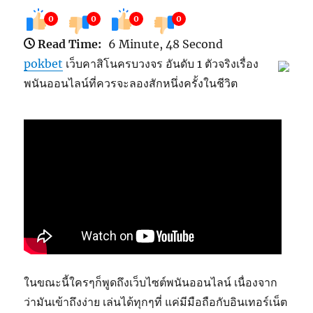
0
0
0
0
Read Time:
6 Minute, 48 Second
pokbet
เว็บคาสิโนครบวงจร อันดับ 1 ตัวจริงเรื่อง
พนันออนไลน์ที่ควรจะลองสักหนึ่งครั้งในชีวิต
ในขณะนี้ใครๆก็พูดถึงเว็บไซต์พนันออนไลน์ เนื่องจาก
ว่ามันเข้าถึงง่าย เล่นได้ทุกๆที่ แค่มีมือถือกับอินเทอร์เน็ต