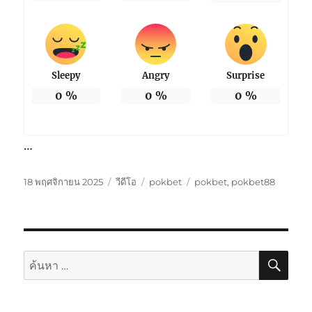
Sleepy
Angry
Surprise
0
%
0
%
0
%
…
เขียน
รูป
หมวด
ป้าย
18 พฤศจิกายน 2025
วีดีโอ
pokbet
pokbet
,
pokbet88
เมื่อ
แบบ
หมู่
กำกับ
เรื่อง
ค้นห
ค้นหา: