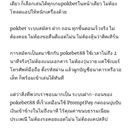
เดียว ก็เลือกเล่นได้ทุกเกมpokbetในหน้าเดียว ไม่ต้อง
โหลดแอปให้หนักเครื่องด้วย
pokbet ระบบสมัคร ฝาก ถอน ทุกขั้นตอนเร็วจริง ไม่
ต้องคอย ไม่ต้องขอคืนดีแอดไม่น ไม่ต้องลุ้นว่าติดเทิร์น
การสมัครเป็นสมาชิกกับ pokebet88 ใช้เวลาไม่ถึง 2
นาทีจริงๆไม่ต้องแนบเอกสาร ไม่ต้องวุ่นวาย แค่ใช้เบอร์
โทรศัพท์มือถือ ตั้งรหัสผ่าน แล้วผูกบัญชีธนาคารหรือวอ
เล็ท ก็พร้อมเข้าเล่นได้ทันที
แต่ว่าสิ่งที่พวกเราชอบมากเป็น ระบบฝาก-ถอนของ
pokebet88 ที่เร็วเหมือนใช้ PromptPay กดถอนปุบปับ
เงินเข้าข้างในไม่ถึงนาที ไร้คุณค่าขนบธรรมเนียม
ประเพณี ไม่ต้องรอคอยแอดไม่น ไม่ต้องแคปสลิป