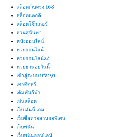
สล็อตเว็บตรง 168
สล็อตแตกดี
สล็อตโจ๊กเกอร์
สวนสุนันทา
หนังออนไลน์
หวยออนไลน์
หวยออนไลน์24
หวยฮานอยวันนี้
เข้าสู่ระบบ ufa191
เครดิตฟรี
เดิมพันกีฬา
เล่นสล็อต
เว็บ มันนี่ เกม
เว็บซื้อหวยฮานอยพิเศษ
เว็บพนัน
เว็บพนันออนไลน์