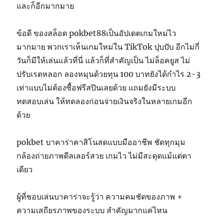
และก็อีกมากมาย
ข้อดี ของสล็อต pokbet88เป็นอัปเดตเกมใหม่ไว
มากมาย พวกเราเห็นเกมใหม่ใน TikTok ปุบปับ อีกไม่กี่
วันก็มีให้เล่นแล้วที่นี่ แล้วก็ที่สำคัญเป็น ไม่ล็อคยูส ไม่
ปรับเรตหลอก ลองหมุนด้วยทุน 100 บาทยังได้กำไร 2-3
เท่าแบบไม่ต้องซื้อฟรีสปินเลยด้วย แถมยังมีระบบ
ทดสอบเล่น ให้ทดลองก่อนจ่ายเงินจริงในหลายเกมอีก
ด้วย
pokbet บาคาร่าคาสิโนสดแบบมืออาชีพ ชัดทุกมุม
กล้องถ่ายภาพดีลเลอร์สวย เกมไว ไม่มีสะดุดแม้แต่ตา
เดียว
ผู้ที่ชอบเล่นบาคาร่าจะรู้ว่า ความคมชัดของภาพ +
ความเสถียรภาพของระบบ สำคัญมากแค่ไหน