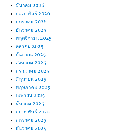
มีนาคม 2026
กุมภาพันธ์ 2026
มกราคม 2026
ธันวาคม 2025
พฤศจิกายน 2025
ตุลาคม 2025
กันยายน 2025
สิงหาคม 2025
กรกฎาคม 2025
มิถุนายน 2025
พฤษภาคม 2025
เมษายน 2025
มีนาคม 2025
กุมภาพันธ์ 2025
มกราคม 2025
ธันวาคม 2024