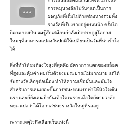
การเล่นสล็อตบนเว็บแห่งนี้ไม่ใช่แค่
การหมุนวงล้อไปวันๆแต่เป็นการ
ผจญภัยที่เต็มไปด้วยช่องทางรวมทั้ง
รางวัลที่เรียงรายอยู่ตรงหน้า ครั้งใด
ก็ตามกดสปิน ผมรู้สึกเสมือนกำลังเปิดประตูสู่โอกาส
ใหม่ๆที่สามารถแปลงวันปกติให้เปลี่ยนเป็นวันที่น่าเร้าใจ
ได้
สิ่งที่ทำให้ผมต้องใจสูงที่สุดคือ อัตราการแตกของสล็อต
ที่สูงและคุ้มค่า ผมเริ่มด้วยงบประมาณไม่มากมาย แต่ได้
รับรางวัลเล็กๆต่อเนื่อง ทำให้ความเชื่อมั่นและมั่นใจ
สำหรับการเล่นเยอะขึ้นการชนะหนแรกทำให้หัวใจเต้น
แรง และก็ยิ่งเล่น ยิ่งบันเทิงใจ เพราะเมื่อใดก็ตามวงล้อ
หยุด แปลว่าได้โอกาสชนะรางวัลใหญ่ที่รออยู่
เพราะเหตุไรถึงเลือกเว็บแห่งนี้