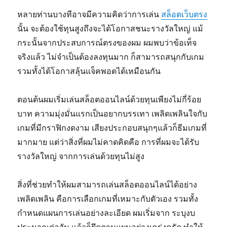
หลายท่านบางทีอาจมีความคิดว่าการเล่น
สล็อตเว็บตรง
นั้น จะต้องใช้ทุนสูงถึงจะได้โอกาสชนะรางวัลใหญ่ แม้
กระนั้นจากประสบการณ์ตรงของผม ผมพบว่าข้อเท็จ
จริงแล้ว ไม่จำเป็นต้องลงทุนมาก ก็สามารถสนุกกับเกม
รวมทั้งได้โอกาสลุ้นแจ็คพอตได้เหมือนกัน
ตอนต้นผมเริ่มเล่นสล็อตออนไลน์ด้วยทุนเพียงไม่กี่ร้อย
บาท ความมุ่งมั่นแรกเป็นอยากบรรเทา เพลิดเพลินใจกับ
เกมที่มีกราฟิกงดงาม เสียงประกอบสนุกๆแล้วก็ธีมเกมที่
มากมาย แต่ว่าสิ่งที่ผมไม่คาดคิดคือ การที่ผมจะได้รับ
รางวัลใหญ่ จากการเล่นด้วยทุนไม่สูง
สิ่งที่ช่วยทำให้ผมสามารถเล่นสล็อตออนไลน์ได้อย่าง
เพลิดเพลิน คือการเลือกเกมที่เหมาะกับตัวเอง รวมทั้ง
กำหนดแผนการเล่นอย่างละเอียด ผมเริ่มจาก ระบุงบ