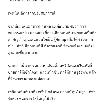
โดยไม่ต้องเติมเงินมากมาย
เทคนิคเล็กๆจากประสบการณ์
จากที่ผมเล่นมายาวนานหลายเดือน ผมพบว่า การ
จัดการงบประมาณและก็การเลือกเกมที่เหมาะสมเป็นสิ่ง
สำคัญ ถ้าคุณเล่นแบบใจเย็น รู้จักหยุดเมื่อได้กำไรตาม
เป้า แล้วก็เลือกเกมที่มี อัตราแตกดี จังหวะที่จะชนะก็จะ
สูงมากขึ้นมากมาย
นอกจากนั้น การทดสอบเล่นสล็อตฟรีก่อนลงเงินจริงก็
ช่วยทำให้เข้าใจเกมก้าวหน้าขึ้น ทำให้ท่านรู้จังหวะแล้ว
ก็จังหวะชนะของแต่ละเกม
เพลิดเพลินกับ สล็อตเว็บไซต์ตรง หากแม้ทุนไม่สูง แต่ว่า
จังหวะชนะรางวัลใหญ่ก็มีจริง