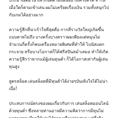
ประมาณต่อวัน แล้วก็ยึดตามแผนอย่างเคร่งครัด ทำให้
เมื่อใดก็ตามเข้าเล่น ผมไม่เครียดเรื่องเงิน รวมทั้งสนุกไป
กับเกมได้อย่างมาก
ความรู้สึกที่น่าเร้าใจที่สุดคือ การที่รางวัลใหญ่เกิดขึ้น
แบบคาดไม่ถึง บางครั้งบางคราวผมเพียงแต่หมุนไม่
จำนวนกี่ครั้งก็พบเครื่องหมายพิเศษที่ทำให้ โบนัสแตก
กระจาย หรือบางโอกาสก็ได้ฟรีสปินสม่ำเสมอ ทำให้เกิด
ความรู้สึกว่าหากแม้ผู้เล่นทุนต่ำ ก็ได้โอกาสเท่ากันผู้เล่น
ทุนสูง
สูตรสล็อต เล่นสล็อตที่มีทุนต่ำได้ง่ายๆบันเทิงใจได้ไม่น่า
เบื่อ!
ประสบการณ์ตรงของผมเกี่ยวกับการ เล่นสล็อตออนไลน์
ด้วยทุนต่ำ ซึ่งหลายท่านอาจมีความคิดว่าการมีทุนไม่