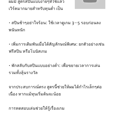
ผมมี สูตรสปินแบบง่ายๆที่ใช้แล้ว
เวิร์คมากมายสำหรับทุนต่ำ เป็น
• สปินช้าๆอย่าใจร้อน: ใช้เวลาดูเกม 3–5 รอบก่อนลง
พนันหนัก
• เพิ่มการเดิมพันเมื่อได้สัญลักษณ์พิเศษ: ยกตัวอย่างเช่น
ฟรีสปิน หรือโบนัสเกม
• พักสลับกับสปินแบบอย่างต่ำ: เพื่อขยายเวลาการเล่น
รวมทั้งลุ้นรางวัล
จากประสบการณ์ตรง สูตรนี้ช่วยให้ผมได้กำไรเล็กๆต่อ
เนื่อง หากแม้ทุนเริ่มต้นจะน้อย
การทดสอบเล่นช่วยให้รู้เรื่องเกม