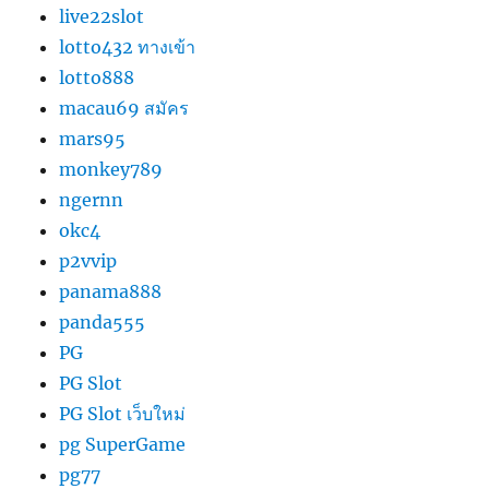
live22slot
lotto432 ทางเข้า
lotto888
macau69 สมัคร
mars95
monkey789
ngernn
okc4
p2vvip
panama888
panda555
PG
PG Slot
PG Slot เว็บใหม่
pg SuperGame
pg77