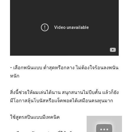
• เลือกพนันแบบ ต่ำสุดหรือกลาง ไม่ต้องใจร้อนลงพนัน
หนัก
สิ่งนี้ช่วยให้ผมเล่นได้นาน สนุกสนานไม่บีบคั้น แล้วก็ยัง
มีโอกาสลุ้นโบนัสหรือแจ็คพอตได้เสมือนคนทุนมาก
ใช้สูตรสปินแบบมีเทคนิค