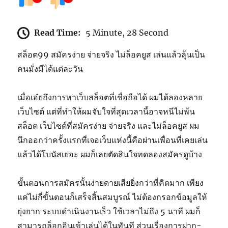
Read Time:
5 Minute, 28 Second
สล็อต99 สมัครง่าย จ่ายจริง ไม่ล็อคยูส เล่นแล้วลุ้นเป็น
คนมั่งมีได้แต่ละวัน
เมื่อเอ๋ยถึงการหาเว็บสล็อตที่เชื่อถือได้ ผมได้ลองหลาย
เว็บไซต์ แต่ที่ทำให้ผมจับใจที่สุดเวลานี้อาจหนีไม่พ้น
สล็อต เว็บไซต์ที่สมัครง่าย จ่ายจริง และไม่ล็อคยูส ผม
นึกออกว่าครั้งแรกที่เจอเว็บแห่งนี้คือผ่านเพื่อนที่เคยเล่น
แล้วได้โบนัสเยอะ ผมก็เลยตัดสินใจทดลองสมัครดูบ้าง
ขั้นตอนการสมัครนั้นง่ายดายเสียยิ่งกว่าที่คิดมาก เพียง
แค่ไม่กี่ขั้นตอนก็เสร็จสิ้นสมบูรณ์ ไม่ต้องกรอกข้อมูลให้
ยุ่งยาก ระบบดำเนินงานเร็ว ใช้เวลาไม่ถึง 5 นาที ผมก็
สามารถล็อกอินเข้าเล่นได้ในทันที ส่วนเรื่องการฝาก-