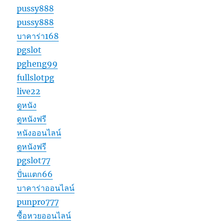
pussy888
pussy888
บาคาร่า168
pgslot
pgheng99
fullslotpg
live22
ดูหนัง
ดูหนังฟรี
หนังออนไลน์
ดูหนังฟรี
pgslot77
ปั่นแตก66
บาคาร่าออนไลน์
punpro777
ซื้อหวยออนไลน์