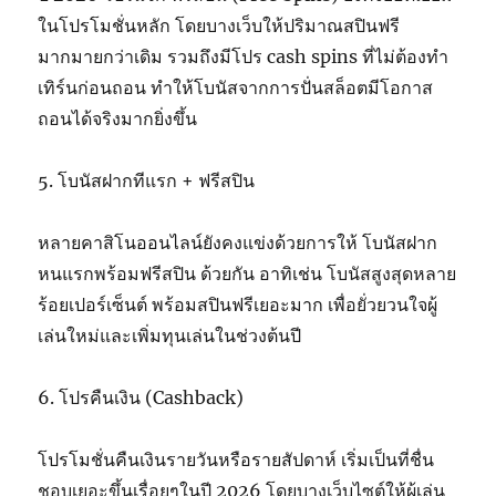
ในโปรโมชั่นหลัก โดยบางเว็บให้ปริมาณสปินฟรี
มากมายกว่าเดิม รวมถึงมีโปร cash spins ที่ไม่ต้องทำ
เทิร์นก่อนถอน ทำให้โบนัสจากการปั่นสล็อตมีโอกาส
ถอนได้จริงมากยิ่งขึ้น
5. โบนัสฝากทีแรก + ฟรีสปิน
หลายคาสิโนออนไลน์ยังคงแข่งด้วยการให้ โบนัสฝาก
หนแรกพร้อมฟรีสปิน ด้วยกัน อาทิเช่น โบนัสสูงสุดหลาย
ร้อยเปอร์เซ็นต์ พร้อมสปินฟรีเยอะมาก เพื่อยั่วยวนใจผู้
เล่นใหม่และเพิ่มทุนเล่นในช่วงต้นปี
6. โปรคืนเงิน (Cashback)
โปรโมชั่นคืนเงินรายวันหรือรายสัปดาห์ เริ่มเป็นที่ชื่น
ชอบเยอะขึ้นเรื่อยๆในปี 2026 โดยบางเว็บไซต์ให้ผู้เล่น