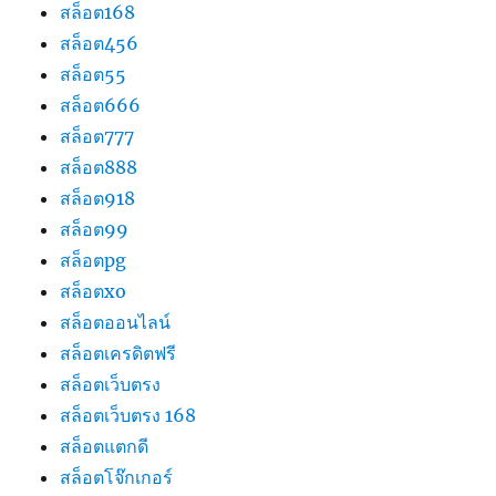
สล็อต168
สล็อต456
สล็อต55
สล็อต666
สล็อต777
สล็อต888
สล็อต918
สล็อต99
สล็อตpg
สล็อตxo
สล็อตออนไลน์
สล็อตเครดิตฟรี
สล็อตเว็บตรง
สล็อตเว็บตรง 168
สล็อตแตกดี
สล็อตโจ๊กเกอร์