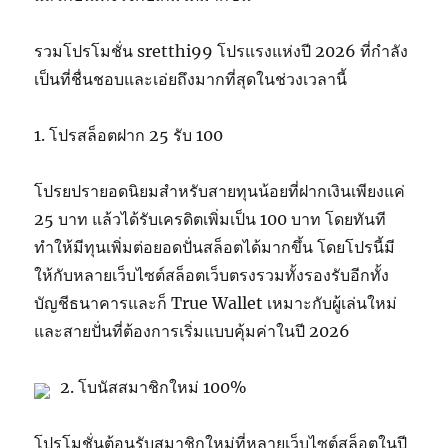
รวมโปรโมชั่น sretthi99 โปรแรงแห่งปี 2026 ที่กำลัง
เป็นที่ชื่นชอบและเอ่ยถึงมากที่สุดในช่วงเวลานี้
1. โปรสล็อตฝาก 25 รับ 100
โปรยปรายอดนิยมสำหรับสายทุนน้อยที่ฝากเงินเพียงแค่
25 บาท แล้วได้รับเครดิตเพิ่มเป็น 100 บาท โดยทันที
ทำให้มีทุนเพิ่มต่อยอดปั่นสล็อตได้มากขึ้น โดยโปรนี้มี
ให้กับหลายเว็บไซต์สล็อตเว็บตรงรวมทั้งรองรับอีกทั้ง
บัญชีธนาคารและก็ True Wallet เหมาะกับผู้เล่นใหม่
และสายปั่นที่ต้องการเริ่มแบบคุ้มค่าในปี 2026
2. โบนัสสมาชิกใหม่ 100%
โปรโมชั่นต้อนรับสมาชิกใหม่ที่หลายเว็บไซต์สล็อตในปี