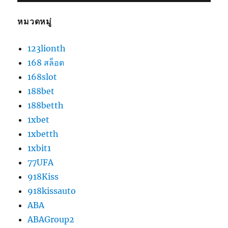
หมวดหมู่
123lionth
168 สล็อต
168slot
188bet
188betth
1xbet
1xbetth
1xbit1
77UFA
918Kiss
918kissauto
ABA
ABAGroup2