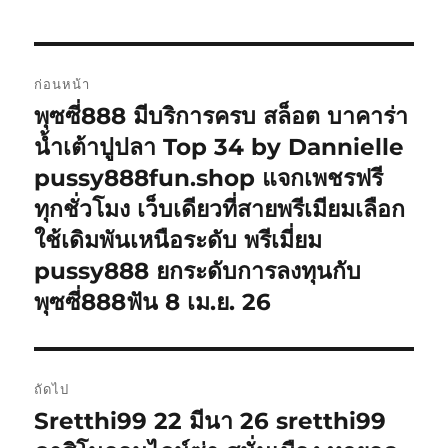
แนะแนว
ก่อนหน้า
เรื่อง
พุซซี่888 มีบริการครบ สล็อต บาคาร่า
เรื่อง
ก่อน
น้ำเต้าปูปลา Top 34 by Dannielle
หน้า:
pussy888fun.shop แจกเพชรฟรี
ทุกชั่วโมง เว็บเดียวที่สายพรีเมียมเลือก
ใช้เดิมพันเหนือระดับ พรีเมี่ยม
pussy888 ยกระดับการลงทุนกับ
พุซซี่888ฟัน 8 เม.ย. 26
ถัดไป
Sretthi99 22 มีนา 26 sretthi99
เรื่อง
ต่อ