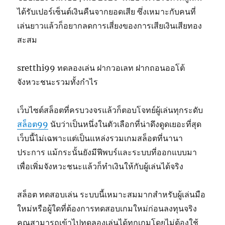
ได้รับเปอร์เซ็นต์เงินคืนจากยอดเสีย ซึ่งเหมาะกับคนที่
เล่นยาวแล้วก็อยากลดการเสี่ยงของการเสียเงินเสียทอง
สะสม
sretthi99 ทดลองเล่น ฝากวอเลท ฝากถอนออโต้
จังหวะชนะรวมทั้งกำไร
เว็บไซต์สล็อตที่ครบวงจรแล้วก็ตอบโจทย์ผู้เล่นทุกระดับ
สล็อต99
นับว่าเป็นหนึ่งในตัวเลือกที่น่าดึงดูดเยอะที่สุด
เว็บนี้ไม่เฉพาะแต่เป็นแหล่งรวมเกมสล็อตที่นานา
ประการ แม้กระนั้นยังมีฟีพบร์และระบบที่ออกแบบมา
เพื่อเพิ่มจังหวะชนะแล้วก็ทำเงินให้กับผู้เล่นได้จริง
สล็อต ทดสอบเล่น ระบบนี้เหมาะสมมากสำหรับผู้เล่นมือ
ใหม่หรือผู้ใดที่ต้องการทดสอบเกมใหม่ก่อนลงทุนจริง
คุณสามารถเข้าไปทดลองเล่นได้ทุกเกมโดยไม่ต้องใช้