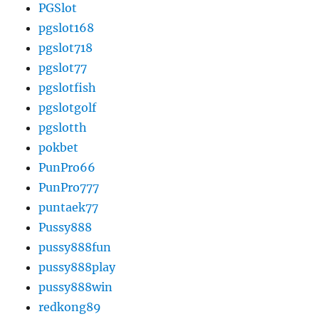
PGSlot
pgslot168
pgslot718
pgslot77
pgslotfish
pgslotgolf
pgslotth
pokbet
PunPro66
PunPro777
puntaek77
Pussy888
pussy888fun
pussy888play
pussy888win
redkong89