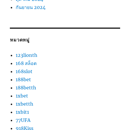
กันยายน 2024
หมวดหมู่
123lionth
168 สล็อต
168slot
188bet
188betth
1xbet
1xbetth
1xbit1
77UFA
918Kiss