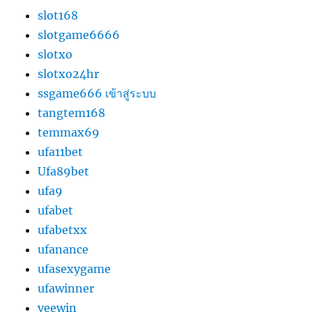
slot168
slotgame6666
slotxo
slotxo24hr
ssgame666 เข้าสู่ระบบ
tangtem168
temmax69
ufa11bet
Ufa89bet
ufa9
ufabet
ufabetxx
ufanance
ufasexygame
ufawinner
veewin