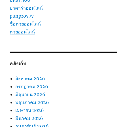
บาคาร่าออนไลน์
punpro777
ซื้อหวยออนไลน์
หวยออนไลน์
คลังเก็บ
สิงหาคม 2026
กรกฎาคม 2026
มิถุนายน 2026
พฤษภาคม 2026
เมษายน 2026
มีนาคม 2026
กุมภาพันธ์ 2026