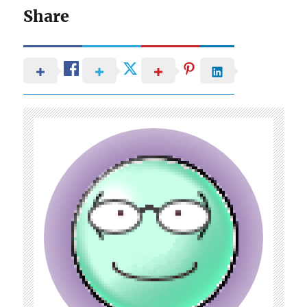
Share