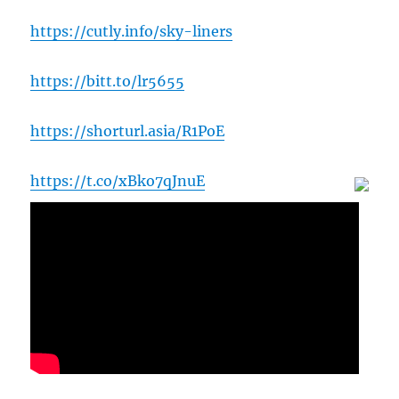
https://cutly.info/sky-liners
https://bitt.to/lr5655
https://shorturl.asia/R1PoE
https://t.co/xBko7qJnuE