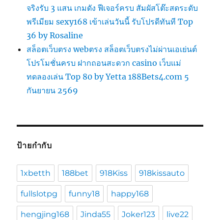
จริงรับ 3 แสน เกมดัง ฟีเจอร์ครบ สัมผัสโต๊ะสดระดับ
พรีเมียม sexy168 เข้าเล่นวันนี้ รับโปรดีทันที Top
36 by Rosaline
สล็อตเว็บตรง webตรง สล็อตเว็บตรงไม่ผ่านเอเย่นต์
โปรโมชั่นครบ ฝากถอนสะดวก casino เว็บแม่
ทดลองเล่น Top 80 by Yetta 188Bets4.com 5
กันยายน 2569
ป้ายกำกับ
1xbetth
188bet
918Kiss
918kissauto
fullslotpg
funny18
happy168
hengjing168
Jinda55
Joker123
live22