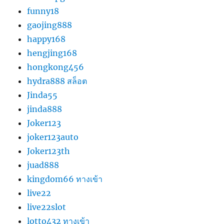
funny18
gaojing888
happy168
hengjing168
hongkong456
hydra888 สล็อต
Jinda55
jinda888
Joker123
joker123auto
Joker123th
juad888
kingdom66 ทางเข้า
live22
live22slot
lotto432 ทางเข้า