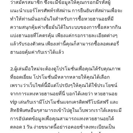
ว่าสมัครสมาชิก ซึ่งจะมีข้อมูลให้คุณกรอกมีรหัสผู้
แนะนำเบอร์โทรศัพท์รหัสผ่าน การยืนยันรหัสผ่านเพื่อจะ
ทำให้ท่านมั่นอกมั่นใจสำหรับการซื้อหวยฮานอยที่มี
ความสนุกคุ้มค่าเชื่อมั่นได้ในระบบของการซื้อสลากกิน
แบ่งฮานอยที่โคตรคุ้ม เพียงแค่กรอกรายละเอียดต่างๆ
แล้วรับรองตัวตน เพียงเท่านี้คุณก็สามารถซื้อลอตเตอรี่
ฮานอยคุ้มค่ากับเราได้แล้ว
2.ผู้เล่นมือใหม่จะต้องดูโปรโมชั่นเพื่อคุณได้รับคุณภาพ
ที่ยอดเยี่ยม โปรโมชั่นมีหลากหลายให้คุณได้เลือก
เพราะว่าเว็บไซต์นี้มีแต่โปรปังๆให้คุณได้ใช้ประโยชน์
จากการแทงหวยฮานอยที่นี่ บอกได้เลยว่า หวยฮานอย
vip เล่นกับเรามีโปรโมชั่นแจกเครดิตฟรีโบนัสฟรี และ
สิทธิพิเศษอื่นๆสามารถเข้าไปดูในเว็บพวกเราได้เลยจะมี
การอัปเดตข้อมูลเพื่อคุณสามารถแทงหวยฮานอยได้
ตลอด 1 วัน ง่ายขนาดนี้อย่ารอคอยช้าลงทะเบียนเป็น