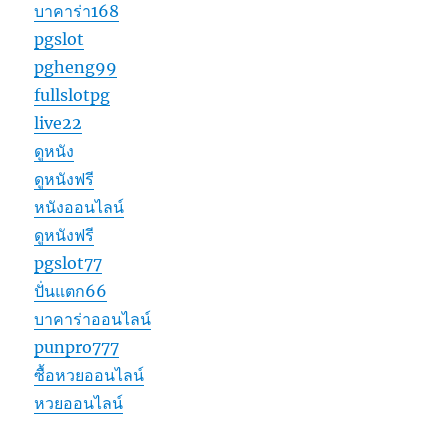
บาคาร่า168
pgslot
pgheng99
fullslotpg
live22
ดูหนัง
ดูหนังฟรี
หนังออนไลน์
ดูหนังฟรี
pgslot77
ปั่นแตก66
บาคาร่าออนไลน์
punpro777
ซื้อหวยออนไลน์
หวยออนไลน์