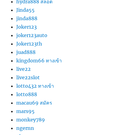
hydra888 สล็อต
Jinda55
jinda888
Joker123
joker123auto
Joker123th
juad888
kingdom66 ทางเข้า
live22
live22slot
lotto432 ทางเข้า
lotto888
macau69 สมัคร
mars95
monkey789
ngernn