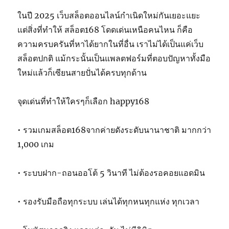
ในปี 2025 เว็บสล็อตออนไลน์กำเนิดใหม่กันเยอะแยะ
แต่สิ่งที่ทำให้ สล็อต168 โดดเด่นเหนือคนไหน ก็คือ
ความครบครันที่หาได้ยากในที่อื่น เราไม่ได้เป็นแค่เว็บ
สล็อตปกติ แม้กระนั้นเป็นแพลตฟอร์มที่ตอบปัญหาทั้งมือ
ใหม่แล้วก็เซียนสายปั่นได้ครบทุกด้าน
จุดเด่นที่ทำให้ใครๆก็เลือก happy168
• รวมเกมสล็อต168จากค่ายดังระดับนานาชาติ มากกว่า
1,000 เกม
• ระบบฝาก-ถอนออโต้ 5 วินาที ไม่ต้องรอคอยแอดมิน
• รองรับมือถือทุกระบบ เล่นได้ทุกหนทุกแห่ง ทุกเวลา