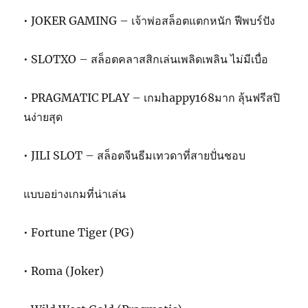
• JOKER GAMING – เจ้าพ่อสล็อตแตกหนัก ฟีพบร์ปัง
• SLOTXO – สล็อตคลาสสิกเล่นเพลิดเพลิน ไม่มีเบื่อ
• PRAGMATIC PLAY – เกมhappy168มาก ลุ้นฟรีสปิ
นง่ายสุด
• JILI SLOT – สล็อตจีนธีมเทวดาที่สายปั่นชอบ
แบบอย่างเกมที่น่าเล่น
• Fortune Tiger (PG)
• Roma (Joker)