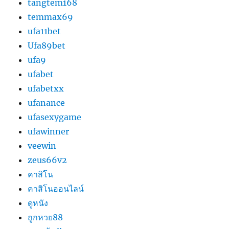
tangtem168
temmax69
ufa11bet
Ufa89bet
ufa9
ufabet
ufabetxx
ufanance
ufasexygame
ufawinner
veewin
zeus66v2
คาสิโน
คาสิโนออนไลน์
ดูหนัง
ถูกหวย88