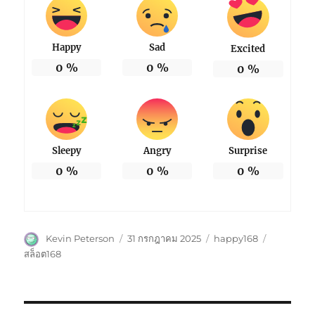
Happy
Sad
Excited
0
%
0
%
0
%
Sleepy
Angry
Surprise
0
%
0
%
0
%
ผู้
เขียน
หมวด
ป้าย
Kevin Peterson
31 กรกฎาคม 2025
happy168
เขียน
เมื่อ
หมู่
กำกับ
สล็อต168