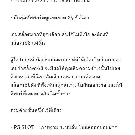
• โบนัสมากจริง แจกแต่ละวัน ไม่มีลิมิต
• มีกลุ่มซัพพอร์ตดูแลตลอด 24 ชั่วโมง
เกมสล็อตมากที่สุด เลือกเล่นได้ไม่มีเบื่อ จะต้องที่
สล็อต168 แค่นั้น
ผู้ใดกันแน่ที่เบื่อเว็บสล็อตเดิมๆที่มีให้เลือกไม่กี่เกม บอก
เลยว่าสล็อต168 จะมีผลให้คุณลืมความจำเจนั้นไปเลย
ด้วยเหตุว่าที่นี่เราคัดเลือกเฉพาะเกมเด็ด เกม
สล็อต168ดัง ที่ทั้งเล่นสนุกสนาน โบนัสออกง่าย และก็มี
ฟีพบร์ที่แตกต่างกัน ไม่ซ้ำซาก
รวมค่ายชั้นหนึ่งไว้ที่เดียว
• PG SLOT – ภาพงาม ระบบลื่น โบนัสออกบ่อยมาก