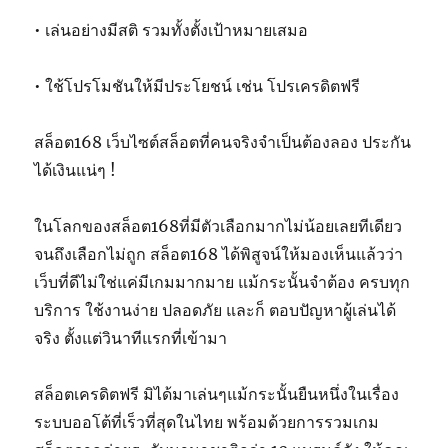
• เล่นอย่างมีสติ รวมทั้งตั้งเป้าหมายเสมอ
• ใช้โปรโมชันให้มีประโยชน์ เช่น โปรเครดิตฟรี
สล็อต168 เว็บไซต์สล็อตที่คนจริงจำเป็นต้องลอง ประกัน
ได้เงินแน่ๆ !
ในโลกของสล็อต168ที่มีตัวเลือกมากไม่น้อยเลยทีเดียว
จนถึงเลือกไม่ถูก สล็อต168 ได้พิสูจน์ให้มองเห็นแล้วว่า
เว็บที่ดีไม่ใช่แค่มีเกมมากมาย แม้กระนั้นจำต้อง ครบทุก
บริการ ใช้งานง่าย ปลอดภัย และก็ ตอบปัญหาผู้เล่นได้
จริง ตั้งแต่วินาทีแรกที่เข้ามา
สล็อตเครดิตฟรี มิได้มาเล่นๆแม้กระนั้นยืนหนึ่งในเรื่อง
ระบบออโต้ที่เร็วที่สุดในไทย พร้อมด้วยการรวมเกม