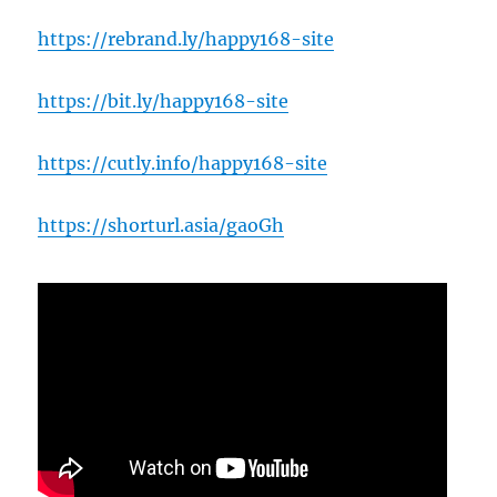
https://rebrand.ly/happy168-site
https://bit.ly/happy168-site
https://cutly.info/happy168-site
https://shorturl.asia/gaoGh