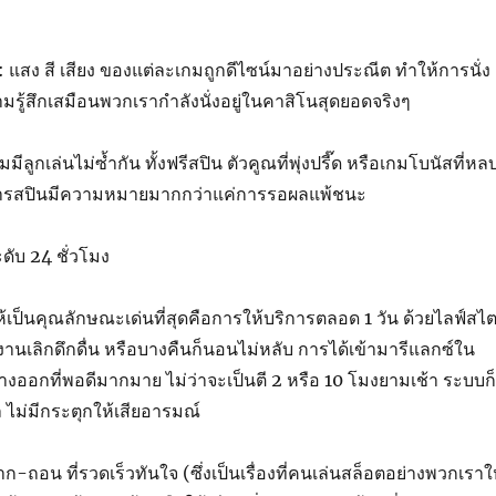
: แสง สี เสียง ของแต่ละเกมถูกดีไซน์มาอย่างประณีต ทำให้การนั่ง
ความรู้สึกเสมือนพวกเรากำลังนั่งอยู่ในคาสิโนสุดยอดจริงๆ
มมีลูกเล่นไม่ซ้ำกัน ทั้งฟรีสปิน ตัวคูณที่พุ่งปรี๊ด หรือเกมโบนัสที่หล
กการสปินมีความหมายมากกว่าแค่การรอผลแพ้ชนะ
ับ 24 ชั่วโมง
กให้เป็นคุณลักษณะเด่นที่สุดคือการให้บริการตลอด 1 วัน ด้วยไลฟ์สไต
านเลิกดึกดื่น หรือบางคืนก็นอนไม่หลับ การได้เข้ามารีแลกซ์ใน
งออกที่พอดีมากมาย ไม่ว่าจะเป็นตี 2 หรือ 10 โมงยามเช้า ระบบก็
ล ไม่มีกระตุกให้เสียอารมณ์
ก-ถอน ที่รวดเร็วทันใจ (ซึ่งเป็นเรื่องที่คนเล่นสล็อตอย่างพวกเราใ