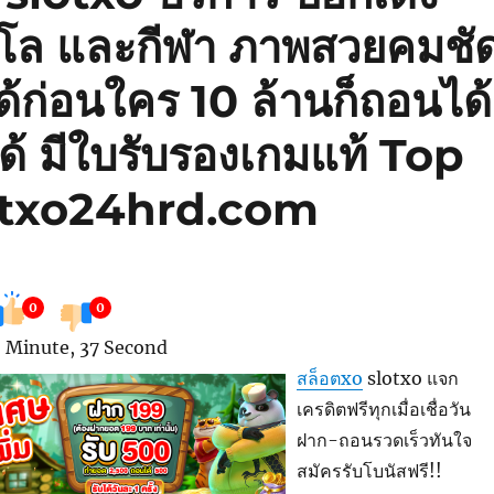
ฮโล และกีฬา ภาพสวยคมชั
ด้ก่อนใคร 10 ล้านก็ถอนได้
ด้ มีใบรับรองเกมแท้ Top
otxo24hrd.com
0
0
 Minute, 37 Second
สล็อตxo
slotxo แจก
เครดิตฟรีทุกเมื่อเชื่อวัน
ฝาก-ถอนรวดเร็วทันใจ
สมัครรับโบนัสฟรี!!