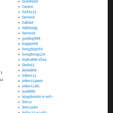
brazil999
Casino
FAFA123
faro168
fullslot
fullslotpg
funny18
gaojing888
happy168
hengjing168
hongkong456
hydra888 สล็อต
Jinda55
jinda888
หว
Joker123
อง
joker123auto
Joker123th
juad888
kingdom66 ทางเข้า
live22
live22slot
lotto432 ทางเข้า