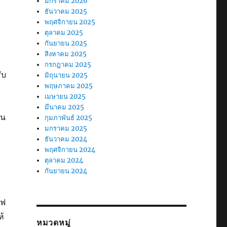
มกราคม 2026
ธันวาคม 2025
พฤศจิกายน 2025
ตุลาคม 2025
กันยายน 2025
สิงหาคม 2025
กรกฎาคม 2025
ับ
มิถุนายน 2025
พฤษภาคม 2025
เมษายน 2025
มีนาคม 2025
็น
กุมภาพันธ์ 2025
มกราคม 2025
ธันวาคม 2024
พฤศจิกายน 2024
ตุลาคม 2024
กันยายน 2024
แฟ
ห้
หมวดหมู่