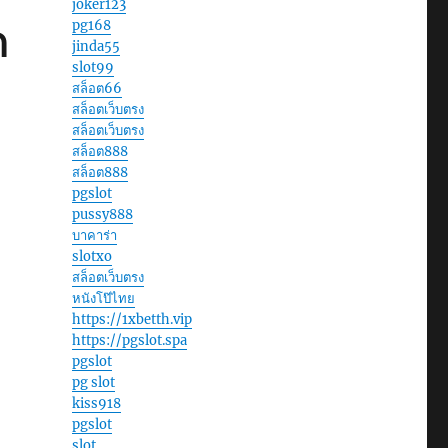
joker123
pg168
ด
jinda55
slot99
สล็อต66
สล็อตเว็บตรง
สล็อตเว็บตรง
สล็อต888
สล็อต888
pgslot
pussy888
บาคาร่า
slotxo
สล็อตเว็บตรง
หนังโป๊ไทย
https://1xbetth.vip
https://pgslot.spa
pgslot
pg slot
kiss918
pgslot
slot