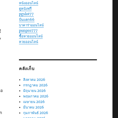
หนังออนไลน์
ดูหนังฟรี
pgslot77
ปั่นแตก66
บาคาร่าออนไลน์
punpro777
ี
ซื้อหวยออนไลน์
y
หวยออนไลน์
คลังเก็บ
สิงหาคม 2026
กรกฎาคม 2026
ือ
มิถุนายน 2026
พฤษภาคม 2026
เมษายน 2026
มีนาคม 2026
จก
กุมภาพันธ์ 2026