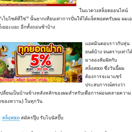
ในแวดวงสล็อตออนไลน์
“เว็บไซต์ที่ใช่” นั้นยากเทียบเท่าการปั่นให้ได้แจ็คพอตครับผม ผมเ
็เยอะแยะ อีกทั้งถอนช้าบ้าง
แอดมินตอบราวกับหุ่น
ยนต์บ้าง จนตราบเท่าได
มาลองสัมผัสกับ
สล็อตxo ซึ่งวันนี้ผม
ต้องการจะมาแชร์
ประสบการณ์ตรงว่า
ถึงเปลี่ยนเป็นบ้านข้างหลังหลักของผมสำหรับเพื่อการผ่อนคลายความ
่าของหวาน) ในทุกวัน
:
สล็อตxo
สมัครปุ๊บ รับโบนัสปั๊บ