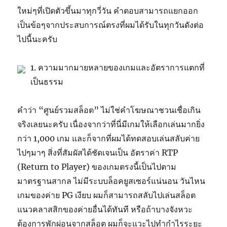
ใหม่ๆที่เปิดตัวขึ้นมาทุกวี่วัน คำตอบสามารถแยกออก
เป็นข้อๆจากประสบการณ์ตรงที่ผมได้รับในทุกวันดังต่อ
ไปนี้นะครับ
1. ความมากมายหลายของเกมและอัตราการแตกที่
เป็นธรรม
คำว่า “ศูนย์รวมสล็อต” ไม่ใช่คำโฆษณาชวนเชื่อเกิน
จริงเลยนะครับ เนื่องจากว่าที่นี่มีเกมให้เลือกเล่นมากยิ่ง
กว่า 1,000 เกม และก็จากที่ผมได้ทดสอบเล่นสลับค่าย
ไปๆมาๆ สิ่งที่สัมผัสได้ชัดเจนเป็น อัตราค่า RTP
(Return to Player) ของเกมตรงนี้เป็นไปตาม
มาตรฐานสากล ไม่มีระบบล็อคยูสเซอร์แน่นอน วันไหน
เกมของค่าย PG เงียบ ผมก็สามารถสลับไปเล่นสล็อต
แนวคลาสสิกของค่ายอื่นได้ทันที หรือถ้าบางจังหวะ
ต้องการพักผ่อนจากสล็อต ผมก็จะแวะไปทำกำไรระยะ