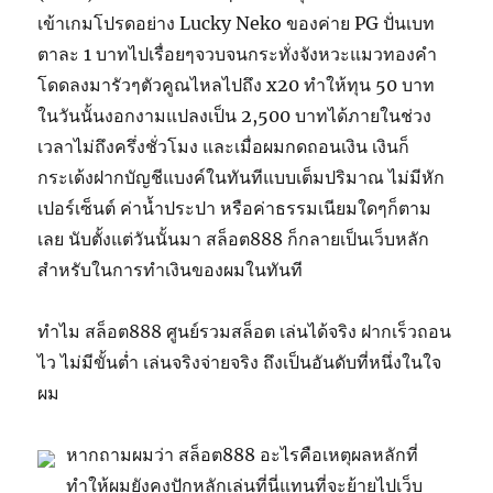
เข้าเกมโปรดอย่าง Lucky Neko ของค่าย PG ปั่นเบท
ตาละ 1 บาทไปเรื่อยๆจวบจนกระทั่งจังหวะแมวทองคำ
โดดลงมารัวๆตัวคูณไหลไปถึง x20 ทำให้ทุน 50 บาท
ในวันนั้นงอกงามแปลงเป็น 2,500 บาทได้ภายในช่วง
เวลาไม่ถึงครึ่งชั่วโมง และเมื่อผมกดถอนเงิน เงินก็
กระเด้งฝากบัญชีแบงค์ในทันทีแบบเต็มปริมาณ ไม่มีหัก
เปอร์เซ็นต์ ค่าน้ำประปา หรือค่าธรรมเนียมใดๆก็ตาม
เลย นับตั้งแต่วันนั้นมา สล็อต888 ก็กลายเป็นเว็บหลัก
สำหรับในการทำเงินของผมในทันที
ทำไม สล็อต888 ศูนย์รวมสล็อต เล่นได้จริง ฝากเร็วถอน
ไว ไม่มีขั้นต่ำ เล่นจริงจ่ายจริง ถึงเป็นอันดับที่หนึ่งในใจ
ผม
หากถามผมว่า สล็อต888 อะไรคือเหตุผลหลักที่
ทำให้ผมยังคงปักหลักเล่นที่นี่แทนที่จะย้ายไปเว็บ