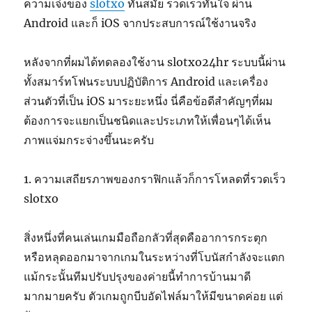
ความเจ๋งของ
slotxo
ทันสมัย รวดเร็วทันใจ ผ่าน
Android และก็ iOS จากประสบการณ์ใช้งานจริง
หลังจากที่ผมได้ทดลองใช้งาน slotxo24hr ระบบนี้ผ่าน
ทั้งสมาร์ทโฟนระบบปฏิบัติการ Android และเครื่อง
ส่วนตัวที่เป็น iOS มาระยะหนึ่ง นี่คือข้อดีสำคัญๆที่ผม
ต้องการจะแยกเป็นชนิดและประเภทให้เพื่อนๆได้เห็น
ภาพแจ่มกระจ่างขึ้นนะครับ
1. ความเสถียรภาพของกราฟิกแล้วก็การโหลดที่รวดเร็ว
slotxo
สิ่งหนึ่งที่คนเล่นเกมมือถือกลัวที่สุดคืออาการกระตุก
หรือหลุดออกมาจากเกมในระหว่างที่โบนัสกำลังจะแตก
แม้กระนั้นทีมปรับปรุงของค่ายนี้ทำการบ้านมาดี
มากมายครับ ตัวเกมถูกบีบอัดไฟล์มาให้มีขนาดค่อย แต่