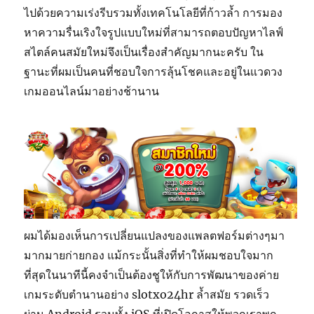
ไปด้วยความเร่งรีบรวมทั้งเทคโนโลยีที่ก้าวล้ำ การมอง
หาความรื่นเริงใจรูปแบบใหม่ที่สามารถตอบปัญหาไลฟ์
สไตล์คนสมัยใหม่จึงเป็นเรื่องสำคัญมากนะครับ ใน
ฐานะที่ผมเป็นคนที่ชอบใจการลุ้นโชคและอยู่ในแวดวง
เกมออนไลน์มาอย่างช้านาน
ผมได้มองเห็นการเปลี่ยนแปลงของแพลตฟอร์มต่างๆมา
มากมายก่ายกอง แม้กระนั้นสิ่งที่ทำให้ผมชอบใจมาก
ที่สุดในนาทีนี้คงจำเป็นต้องชูให้กับการพัฒนาของค่าย
เกมระดับตำนานอย่าง slotxo24hr ล้ำสมัย รวดเร็ว
ผ่าน Android รวมทั้ง iOS ที่เปิดโอกาสให้พวกเราพก