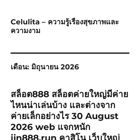
Celulita – ความรู้เรื่องสุขภาพและ
ความงาม
เดือน:
มิถุนายน 2026
สล็อต888 สล็อตค่ายใหญ่มีค่าย
ไหนน่าเล่นบ้าง และต่างจาก
ค่ายเล็กอย่างไร 30 August
2026 web แจกหนัก
jin888.run คาสิโน เว็บใหญ่