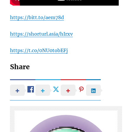
https://bitt.to/aem78d
https://shorturl.asia/hIrxv
https://t.co/0NU0tobEFj
Share