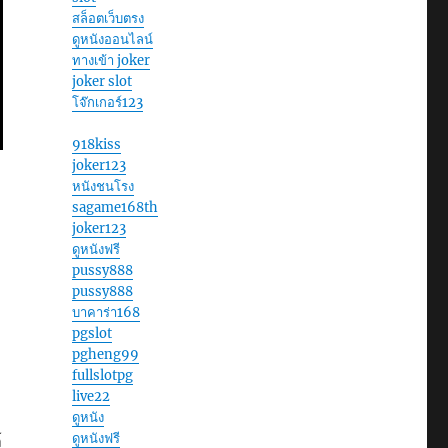
สล็อตเว็บตรง
ดูหนังออนไลน์
ทางเข้า joker
joker slot
โจ๊กเกอร์123
918kiss
joker123
หนังชนโรง
sagame168th
joker123
ดูหนังฟรี
pussy888
pussy888
บาคาร่า168
pgslot
pgheng99
fullslotpg
live22
ดูหนัง
ดูหนังฟรี
์