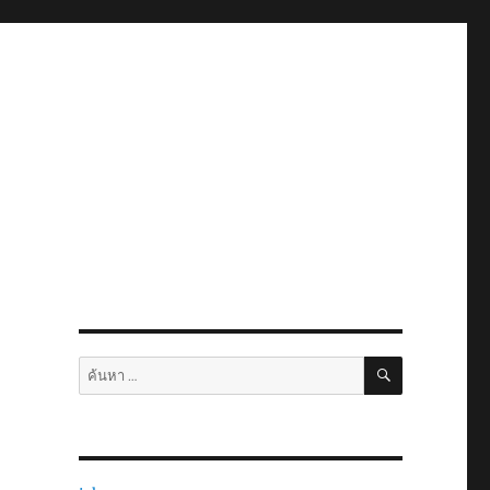
ค้นหา
ค้นหา: