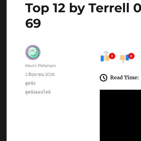
Top 12 by Terrell
69
0
0
ผู้
Kevin Peterson
เขียน
เขียน
2 มิถุนายน 2026
Read Time:
เมื่อ
หมวด
ดูหนัง
หมู่
ป้าย
ดูหนังออนไลน์
กำกับ