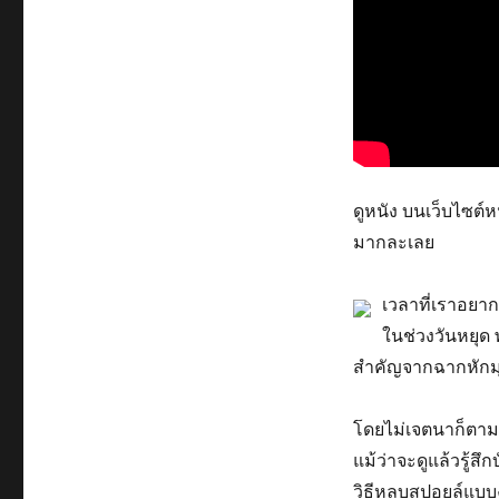
ดูหนัง บนเว็บไซต์
มากละเลย
เวลาที่เราอยาก
ในช่วงวันหยุด 
สำคัญจากฉากหักมุ
โดยไม่เจตนาก็ตาม
แม้ว่าจะดูแล้วรู้สึ
วิธีหลบสปอยล์แบบ