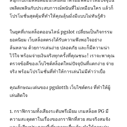
เพลิดเพลินกับประสบการณ์พนันที่ไม่เหมือนใคร แล้วก็
โปรโมชั่นสุดคุ้มที่ทำให้คุณลุ้นมั่งมีแบบไม่ทันรู้ตัว
ในยุคที่เกมสล็อตออนไลน์ pgslot เปลี่ยนเป็นกิจกรรม
ยอดนิยม เว็บสล็อตตรงได้รับความพึงพอใจอย่าง
ล้นหลาม ด้วยการเล่นง่าย ปลอดภัย และก็มีความน่า
ไว้ใจ พร้อมจ่ายเงินจริงทุกครั้งที่คุณชนะ! เราจะพาคุณ
ตรวจข้อดีของเว็บไซต์สล็อตใหม่ปัจจุบันที่แตกง่าย จ่าย
จริง พร้อมโปรโมชั่นที่ทำให้การเล่นไม่มีคำว่าเบื่อ
คุณลักษณะเด่นของ pgslotth เว็บไซต์ตรง ที่ทำให้ผู้
เล่นติดใจ
1. กราฟิกรวมทั้งเสียงระดับพรีเมียม เกมสล็อต PG มี
ความสะดุดตาในเรื่องของกราฟิกที่สวย สมจริงสมจัง
และก็เสียงประกอบที่เพิ่มความตื่นเต้น ทำให้การเล่น