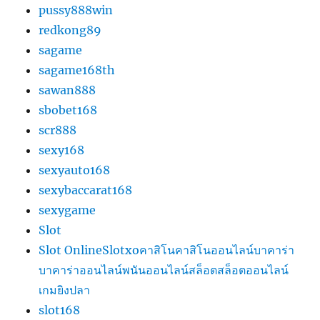
pussy888win
redkong89
sagame
sagame168th
sawan888
sbobet168
scr888
sexy168
sexyauto168
sexybaccarat168
sexygame
Slot
Slot OnlineSlotxoคาสิโนคาสิโนออนไลน์บาคาร่า
บาคาร่าออนไลน์พนันออนไลน์สล็อตสล็อตออนไลน์
เกมยิงปลา
slot168