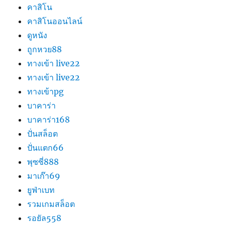
คาสิโน
คาสิโนออนไลน์
ดูหนัง
ถูกหวย88
ทางเข้า live22
ทางเข้า live22
ทางเข้าpg
บาคาร่า
บาคาร่า168
ปั่นสล็อต
ปั่นแตก66
พุซซี่888
มาเก๊า69
ยูฟ่าเบท
รวมเกมสล็อต
รอยัล558