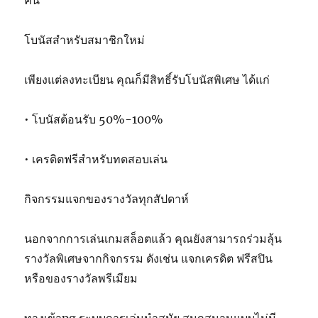
โบนัสสำหรับสมาชิกใหม่
เพียงแต่ลงทะเบียน คุณก็มีสิทธิ์รับโบนัสพิเศษ ได้แก่
• โบนัสต้อนรับ 50%-100%
• เครดิตฟรีสำหรับทดสอบเล่น
กิจกรรมแจกของรางวัลทุกสัปดาห์
นอกจากการเล่นเกมสล็อตแล้ว คุณยังสามารถร่วมลุ้น
รางวัลพิเศษจากกิจกรรม ดังเช่น แจกเครดิต ฟรีสปิน
หรือของรางวัลพรีเมียม
ทางเข้าpg ระบบการเล่นนำสมัย สนุกสนานแบบไม่มี