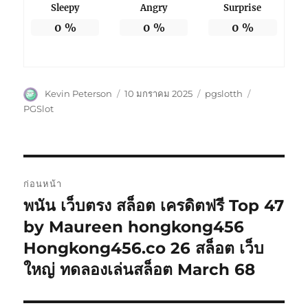
Sleepy
Angry
Surprise
0
%
0
%
0
%
ผู้
เขียน
หมวด
ป้าย
Kevin Peterson
10 มกราคม 2025
pgslotth
เขียน
เมื่อ
หมู่
กำกับ
PGSlot
แนะแนว
ก่อนหน้า
เรื่อง
พนัน เว็บตรง สล็อต เครดิตฟรี Top 47
เรื่อง
ก่อน
by Maureen hongkong456
หน้า:
Hongkong456.co 26 สล็อต เว็บ
ใหญ่ ทดลองเล่นสล็อต March 68