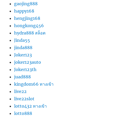
gaojing888
happy168
hengjing168
hongkong456
hydra888 สล็อต
Jinda55
jinda888
Joker123
joker123auto
Joker123th
juad888
kingdom66 ทางเข้า
live22
live22slot
lotto432 ทางเข้า
lotto888