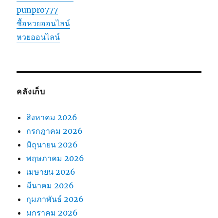
punpro777
ซื้อหวยออนไลน์
หวยออนไลน์
คลังเก็บ
สิงหาคม 2026
กรกฎาคม 2026
มิถุนายน 2026
พฤษภาคม 2026
เมษายน 2026
มีนาคม 2026
กุมภาพันธ์ 2026
มกราคม 2026