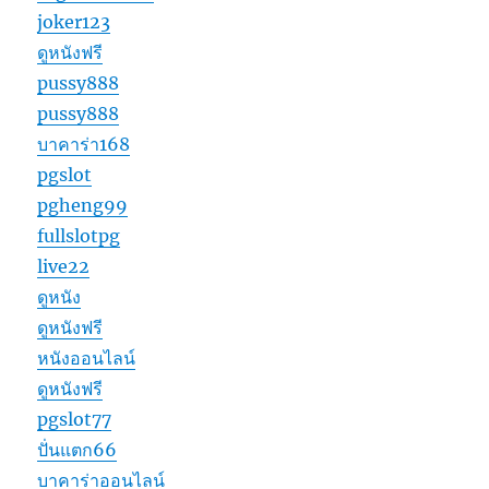
joker123
ดูหนังฟรี
pussy888
pussy888
บาคาร่า168
pgslot
pgheng99
fullslotpg
live22
ดูหนัง
ดูหนังฟรี
หนังออนไลน์
ดูหนังฟรี
pgslot77
ปั่นแตก66
บาคาร่าออนไลน์