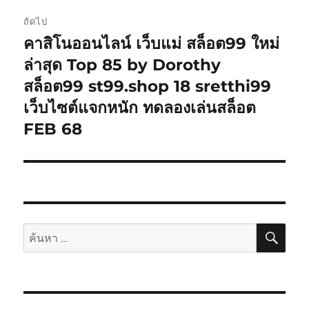
ถัดไป
คาสิโนออนไลน์ เว็บแม่ สล็อต99 ใหม่
เรื่อง
ต่อ
ล่าสุด Top 85 by Dorothy
ไป:
สล็อต99 st99.shop 18 sretthi99
เว็บไซต์แจกหนัก ทดลองเล่นสล็อต
FEB 68
ค้นห
ค้นหา: