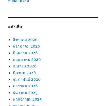
หวยออนไลน์
คลังเก็บ
สิงหาคม 2026
กรกฎาคม 2026
มิถุนายน 2026
พฤษภาคม 2026
เมษายน 2026
มีนาคม 2026
กุมภาพันธ์ 2026
มกราคม 2026
ธันวาคม 2025
พฤศจิกายน 2025
ตุลาคม 2025