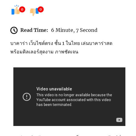
0
0
Read Time:
6 Minute, 7 Second
บาคาร่า เว็บไซต์ตรง ชั้น 1 ในไทย เล่นบาคาร่าสด
พร้อมดิลเลอร์สุดงาม ภาพชัดเจน