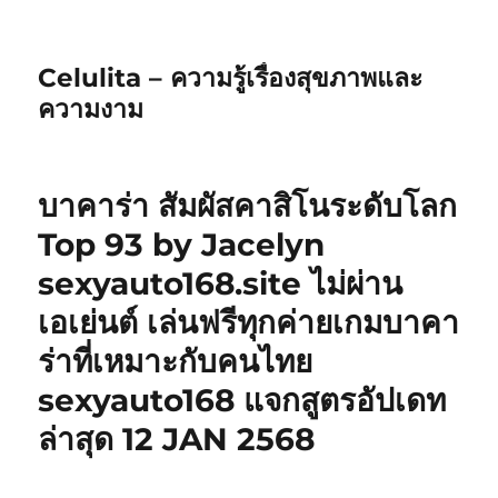
Celulita – ความรู้เรื่องสุขภาพและ
ความงาม
บาคาร่า สัมผัสคาสิโนระดับโลก
Top 93 by Jacelyn
sexyauto168.site ไม่ผ่าน
เอเย่นต์ เล่นฟรีทุกค่ายเกมบาคา
ร่าที่เหมาะกับคนไทย
sexyauto168 แจกสูตรอัปเดท
ล่าสุด 12 JAN 2568