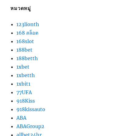
หมวดหมู่
123lionth
168 สล็อต
168slot
188bet
188betth
1xbet
1xbetth
1xbit1
77UFA
918Kiss
918kissauto
ABA
ABAGroup2
allbet24hr