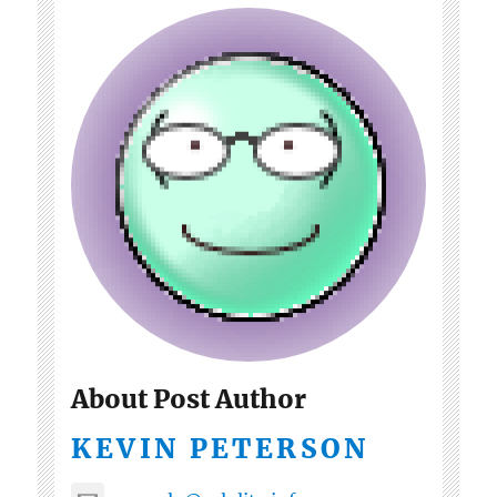
About Post Author
KEVIN PETERSON