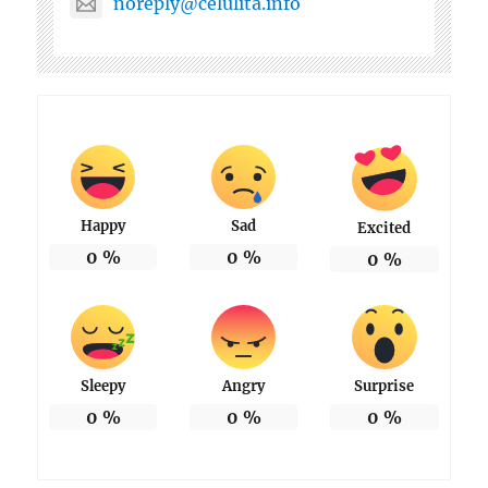
noreply@celulita.info
Happy
Sad
Excited
0
%
0
%
0
%
Sleepy
Angry
Surprise
0
%
0
%
0
%