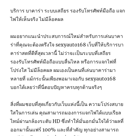
บริการ บาคาร่า ระบบเสถียร รองรับโทรศัพท์มือถือ แจก
ไพ่ให้เห็นจริง ไม่มีล็อคผล
ผมอยากแนะนำประสบการณ์ใหม่สำหรับการเล่นบาคา
ร่าที่คุณจะต้องตรึงใจ sexyauto168 เว็บที่ให้บริการบา
คาร่าสดที่ดีที่สุดเวลานี้ ไม่ว่าจะเป็นระบบที่เสถียร
รองรับโทรศัพท์มือถือแบบลื่นไหล หรือการแจกไพ่ที่
โปร่งใส ไม่มีล็อคผล ผมเองเป็นคนที่เล่นบาคาร่ามา
หลายที่ แม้กระนั้นเพียงพอมาเจอกับ sexyauto168
บอกได้เลยว่าที่นี่ตอบปัญหาครบทุกด้านจริงๆ
สิ่งที่ผมชอบที่สุดเกี่ยวกับเว็บแห่งนี้เป็น ความโปร่งสบาย
ใสในการเล่น คุณสามารถมองการแจกไพ่ได้แบบเรียล
ไทม์ผ่านกล้องระดับ HD ซึ่งทำให้มั่นอกมั่นใจได้ว่าผลที่
ออกมานั้นแฟร์ 100% และที่สำคัญ ทุกอย่างสามารถ