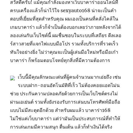
สวัสดีครับ! แม้คุณกำลังมองหาเว็บบาคาร่าออนไลน์ที่
ครบเครื่องแล้วก็น่าไว้ใจ sexyauto168 น่าจะเป็นคำ
ตอบที่เยี่ยมที่สุดสำหรับคุณ ผมเองเป็นคนที่คลั่งไคล้ใน
เกมบาคาร่า แล้วก็จำเป็นต้องบอกเลยว่าภายหลังจากได้
ลองเล่นกับเว็บไซต์นี้ ผมชื่นชอบในระบบที่เสถียร ดีลเลอ
ร์สาวสวยที่แจกไพ่แบบมือโปร รวมทั้งบริการที่รวดเร็ว
ทันใจอย่างยิ่ง ไม่ว่าคุณจะเป็นผู้เล่นมือใหม่หรือมือเก๋า
บาคาร่า ก็พร้อมตอบโจทย์ทุกสิ่งที่มีความต้องการ
เว็บนี้มีคุณลักษณะเด่นที่ผู้คนจำนวนมากเอ่ยถึง เช่น
ระบบฝาก-ถอนอัตโนมัติที่เร็ว ไม่ต้องคอยแอดไม่น
ช่วย ประกันความปลอดภัยด้วยการเป็นเว็บไซต์ตรงไม่
ผ่านเอเย่นต์ รวมทั้งยังรองรับการเล่นบนโทรศัพท์มือถือ
แบบไม่มีสะดุดอีกด้วย สำหรับผมแล้ว บาคาร่า168
ไม่ใช่แค่เว็บบาคาร่า แต่ว่ามันเป็นประสบการณ์ที่ทำให้
การเล่นเกมมีความสนุก ตื่นเต้น แล้วก็ทำเงินได้จริง