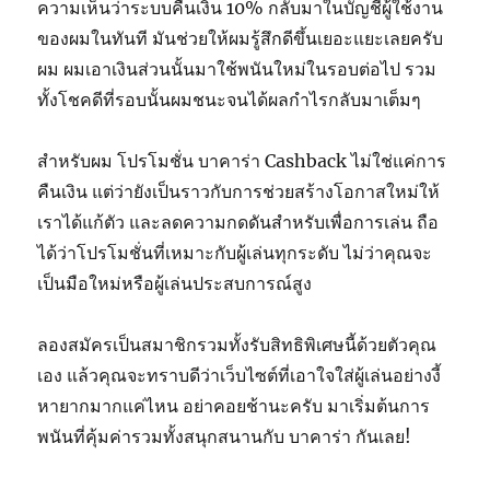
ความเห็นว่าระบบคืนเงิน 10% กลับมาในบัญชีผู้ใช้งาน
ของผมในทันที มันช่วยให้ผมรู้สึกดีขึ้นเยอะแยะเลยครับ
ผม ผมเอาเงินส่วนนั้นมาใช้พนันใหม่ในรอบต่อไป รวม
ทั้งโชคดีที่รอบนั้นผมชนะจนได้ผลกำไรกลับมาเต็มๆ
สำหรับผม โปรโมชั่น บาคาร่า Cashback ไม่ใช่แค่การ
คืนเงิน แต่ว่ายังเป็นราวกับการช่วยสร้างโอกาสใหม่ให้
เราได้แก้ตัว และลดความกดดันสำหรับเพื่อการเล่น ถือ
ได้ว่าโปรโมชั่นที่เหมาะกับผู้เล่นทุกระดับ ไม่ว่าคุณจะ
เป็นมือใหม่หรือผู้เล่นประสบการณ์สูง
ลองสมัครเป็นสมาชิกรวมทั้งรับสิทธิพิเศษนี้ด้วยตัวคุณ
เอง แล้วคุณจะทราบดีว่าเว็บไซต์ที่เอาใจใส่ผู้เล่นอย่างงี้
หายากมากแค่ไหน อย่าคอยช้านะครับ มาเริ่มต้นการ
พนันที่คุ้มค่ารวมทั้งสนุกสนานกับ บาคาร่า กันเลย!