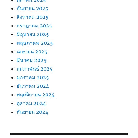
กันยายน 2025
สิงหาคม 2025
กรกฎาคม 2025
มิถุนายน 2025
พฤษภาคม 2025
เมษายน 2025
มีนาคม 2025
กุมภาพันธ์ 2025
มกราคม 2025
ธันวาคม 2024
พฤศจิกายน 2024
ตุลาคม 2024
กันยายน 2024