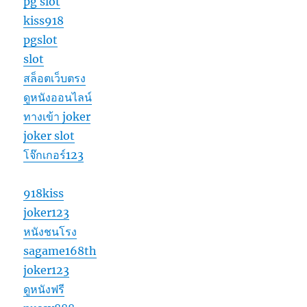
pg slot
kiss918
pgslot
slot
สล็อตเว็บตรง
ดูหนังออนไลน์
ทางเข้า joker
joker slot
โจ๊กเกอร์123
918kiss
joker123
หนังชนโรง
sagame168th
joker123
ดูหนังฟรี