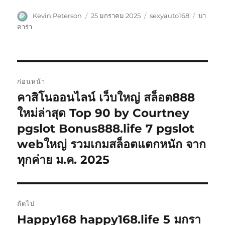
ผู้
เขียน
หมวด
ป้าย
Kevin Peterson
25 มกราคม 2025
sexyauto168
บา
เขียน
เมื่อ
หมู่
กำกับ
คาร่า
แนะแนว
ก่อนหน้า
เรื่อง
คาสิโนออนไลน์ เว็บใหญ่ สล็อต888
เรื่อง
ก่อน
ใหม่ล่าสุด Top 90 by Courtney
หน้า:
pgslot Bonus888.life 7 pgslot
webใหญ่ รวมเกมสล็อตแตกหนัก จาก
ทุกค่าย ม.ค. 2025
ถัดไป
Happy168 happy168.life 5 มกรา
เรื่อง