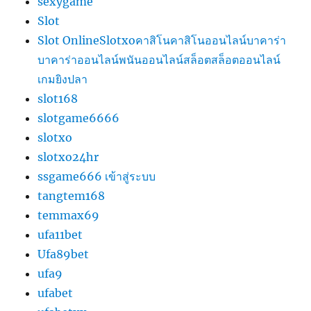
sexygame
Slot
Slot OnlineSlotxoคาสิโนคาสิโนออนไลน์บาคาร่า
บาคาร่าออนไลน์พนันออนไลน์สล็อตสล็อตออนไลน์
เกมยิงปลา
slot168
slotgame6666
slotxo
slotxo24hr
ssgame666 เข้าสู่ระบบ
tangtem168
temmax69
ufa11bet
Ufa89bet
ufa9
ufabet