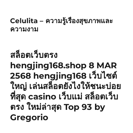
Celulita – ความรู้เรื่องสุขภาพและ
ความงาม
สล็อตเว็บตรง
hengjing168.shop 8 MAR
2568 hengjing168 เว็บไซต์
ใหญ่ เล่นสล็อตยังไงให้ชนะบ่อย
ที่สุด casino เว็บแม่ สล็อตเว็บ
ตรง ใหม่ล่าสุด Top 93 by
Gregorio