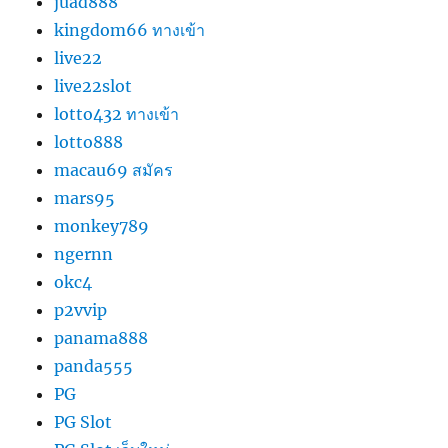
juad888
kingdom66 ทางเข้า
live22
live22slot
lotto432 ทางเข้า
lotto888
macau69 สมัคร
mars95
monkey789
ngernn
okc4
p2vvip
panama888
panda555
PG
PG Slot