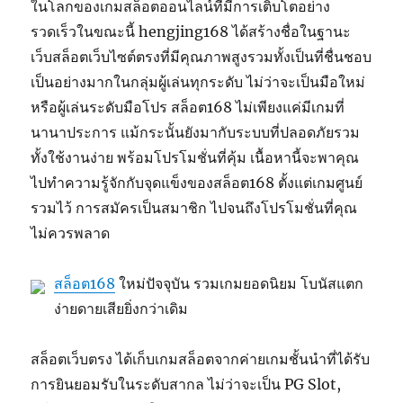
ในโลกของเกมสล็อตออนไลน์ที่มีการเติบโตอย่าง
รวดเร็วในขณะนี้ hengjing168 ได้สร้างชื่อในฐานะ
เว็บสล็อตเว็บไซต์ตรงที่มีคุณภาพสูงรวมทั้งเป็นที่ชื่นชอบ
เป็นอย่างมากในกลุ่มผู้เล่นทุกระดับ ไม่ว่าจะเป็นมือใหม่
หรือผู้เล่นระดับมือโปร สล็อต168 ไม่เพียงแค่มีเกมที่
นานาประการ แม้กระนั้นยังมากับระบบที่ปลอดภัยรวม
ทั้งใช้งานง่าย พร้อมโปรโมชั่นที่คุ้ม เนื้อหานี้จะพาคุณ
ไปทำความรู้จักกับจุดแข็งของสล็อต168 ตั้งแต่เกมศูนย์
รวมไว้ การสมัครเป็นสมาชิก ไปจนถึงโปรโมชั่นที่คุณ
ไม่ควรพลาด
สล็อต168
ใหม่ปัจจุบัน รวมเกมยอดนิยม โบนัสแตก
ง่ายดายเสียยิ่งกว่าเดิม
สล็อตเว็บตรง ได้เก็บเกมสล็อตจากค่ายเกมชั้นนำที่ได้รับ
การยินยอมรับในระดับสากล ไม่ว่าจะเป็น PG Slot,