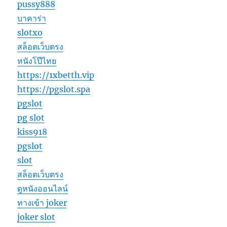
pussy888
บาคาร่า
slotxo
สล็อตเว็บตรง
หนังโป๊ไทย
https://1xbetth.vip
https://pgslot.spa
pgslot
pg slot
kiss918
pgslot
slot
สล็อตเว็บตรง
ดูหนังออนไลน์
ทางเข้า joker
joker slot