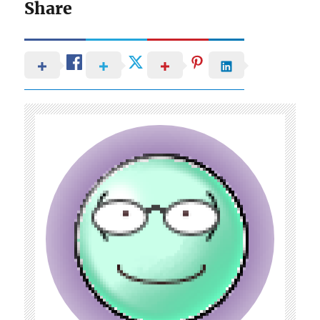
Share