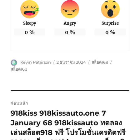
Sleepy
Angry
Surprise
0
%
0
%
0
%
ผู้
เขียน
หมวด
ป้าย
Kevin Peterson
2 ธันวาคม 2024
สล็อต168
เขียน
เมื่อ
หมู่
กำกับ
สล็อต168
แนะแนว
ก่อนหน้า
เรื่อง
918kiss 918kissauto.one 7
เรื่อง
ก่อน
January 68 918kissauto ทดลอง
หน้า:
เล่นสล็อต918 ฟรี โปรโมชั่นเครดิตฟรี