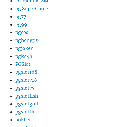
PG Slot เว็บใหม่
pg SuperGame
pg77
Pg99
pgceo
pgheng99
pgjoker
pgk44b
PGSlot
pgslot168
pgslot718
pgslot77
pgslotfish
pgslotgolf
pgslotth
pokbet