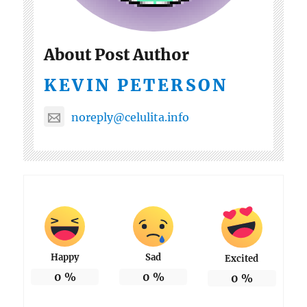
About Post Author
KEVIN PETERSON
noreply@celulita.info
Happy
Sad
Excited
0
%
0
%
0
%