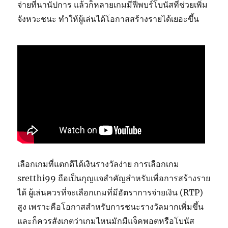
จ่ายที่นานัปการ แล้วก็หลายเกมมีฟีพบร์โบนัสที่ช่วยเพิ่ม
จังหวะชนะ ทำให้ผู้เล่นได้โอกาสสร้างรายได้เยอะขึ้น
เลือกเกมที่แตกดีได้เงินรางวัลง่าย การเลือกเกม
sretthi99 ถือเป็นกุญแจสำคัญสำหรับเพื่อการสร้างราย
ได้ ผู้เล่นควรที่จะเลือกเกมที่มีอัตราการจ่ายเงิน (RTP)
สูง เพราะคือโอกาสสำหรับการชนะรางวัลมากเพิ่มขึ้น
และก็ควรสังเกตว่าเกมไหนมักมีแจ็คพอตหรือโบนัส