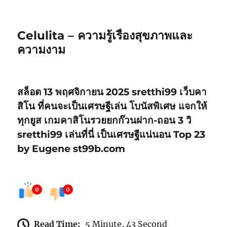
Celulita – ความรู้เรื่องสุขภาพและ
ความงาม
สล็อต 13 พฤศจิกายน 2025 sretthi99 เว็บคา
สิโน ที่คนจะเป็นเศรษฐีเล่น โบนัสพิเศษ แจกให้
ทุกยูส เกมคาสิโนรวยยกก๊วนฝาก-ถอน 3 วิ
sretthi99 เล่นที่นี่ เป็นเศรษฐีแน่นอน Top 23
by Eugene st99b.com
0
0
Read Time:
5 Minute, 43 Second