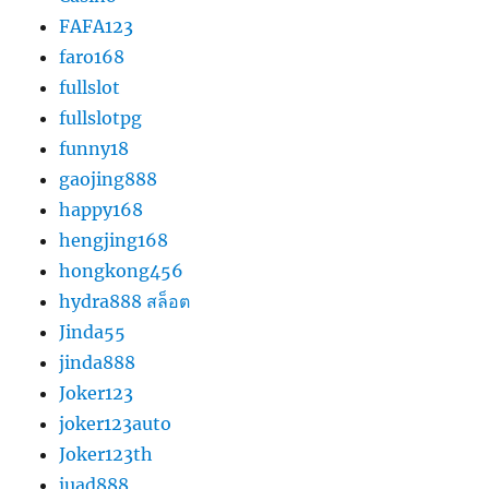
FAFA123
faro168
fullslot
fullslotpg
funny18
gaojing888
happy168
hengjing168
hongkong456
hydra888 สล็อต
Jinda55
jinda888
Joker123
joker123auto
Joker123th
juad888