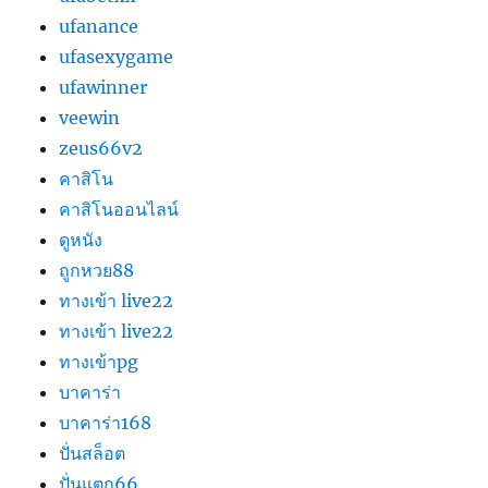
ufanance
ufasexygame
ufawinner
veewin
zeus66v2
คาสิโน
คาสิโนออนไลน์
ดูหนัง
ถูกหวย88
ทางเข้า live22
ทางเข้า live22
ทางเข้าpg
บาคาร่า
บาคาร่า168
ปั่นสล็อต
ปั่นแตก66