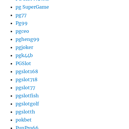
pg SuperGame
pg77
Pg99
pgceo
pgheng99
pgjoker
pgk44b
PGSlot
pgslot168
pgslot718
pgslot77
pgslotfish
pgslotgolf
pgslotth
pokbet
PunPro66