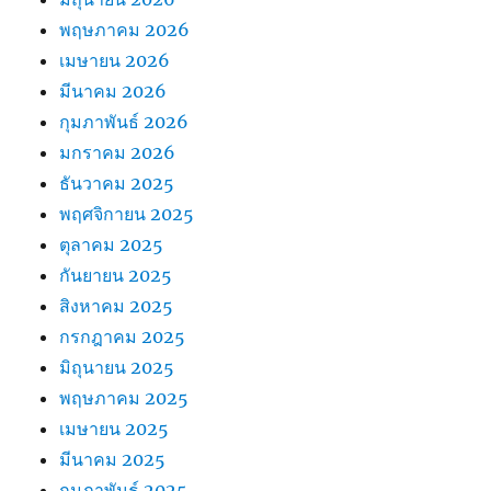
พฤษภาคม 2026
เมษายน 2026
มีนาคม 2026
กุมภาพันธ์ 2026
มกราคม 2026
ธันวาคม 2025
พฤศจิกายน 2025
ตุลาคม 2025
กันยายน 2025
สิงหาคม 2025
กรกฎาคม 2025
มิถุนายน 2025
พฤษภาคม 2025
เมษายน 2025
มีนาคม 2025
กุมภาพันธ์ 2025