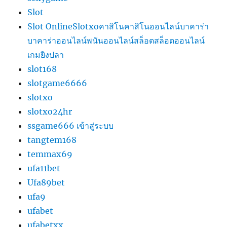
Slot
Slot OnlineSlotxoคาสิโนคาสิโนออนไลน์บาคาร่า
บาคาร่าออนไลน์พนันออนไลน์สล็อตสล็อตออนไลน์
เกมยิงปลา
slot168
slotgame6666
slotxo
slotxo24hr
ssgame666 เข้าสู่ระบบ
tangtem168
temmax69
ufa11bet
Ufa89bet
ufa9
ufabet
ufabetxx