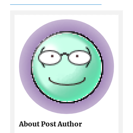
About Post Author