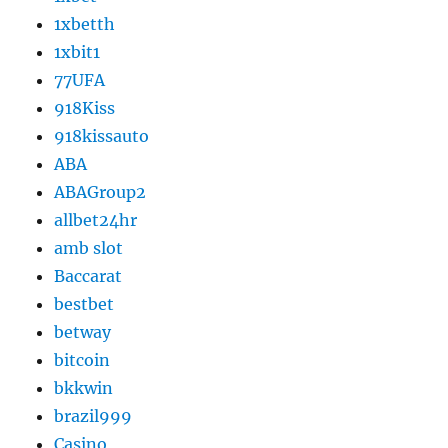
1xbetth
1xbit1
77UFA
918Kiss
918kissauto
ABA
ABAGroup2
allbet24hr
amb slot
Baccarat
bestbet
betway
bitcoin
bkkwin
brazil999
Casino