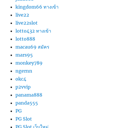
kingdom66 ทางเข้า
live22
live22slot
lotto432 ทางเข้า
lotto888
macau69 สมัคร
mars95
monkey789
ngernn
okc4
p2vvip
panama888
panda555
PG
PG Slot
PG Slot เว็บใหม่