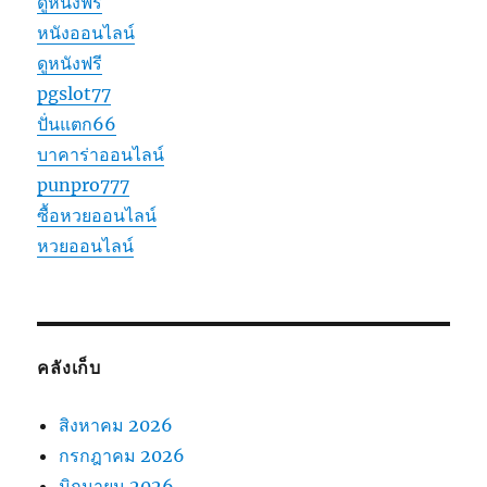
ดูหนังฟรี
หนังออนไลน์
ดูหนังฟรี
pgslot77
ปั่นแตก66
บาคาร่าออนไลน์
punpro777
ซื้อหวยออนไลน์
หวยออนไลน์
คลังเก็บ
สิงหาคม 2026
กรกฎาคม 2026
มิถุนายน 2026