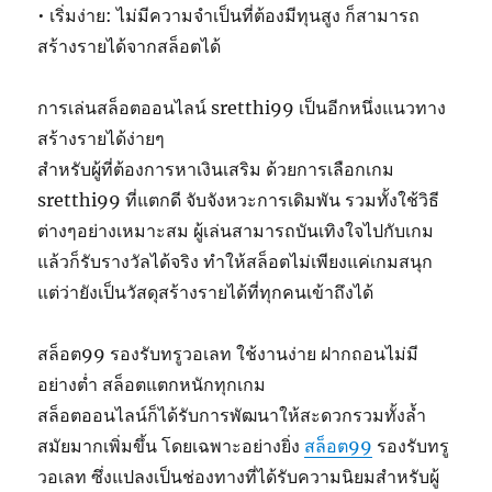
• เริ่มง่าย: ไม่มีความจำเป็นที่ต้องมีทุนสูง ก็สามารถ
สร้างรายได้จากสล็อตได้
การเล่นสล็อตออนไลน์ sretthi99 เป็นอีกหนึ่งแนวทาง
สร้างรายได้ง่ายๆ
สำหรับผู้ที่ต้องการหาเงินเสริม ด้วยการเลือกเกม
sretthi99 ที่แตกดี จับจังหวะการเดิมพัน รวมทั้งใช้วิธี
ต่างๆอย่างเหมาะสม ผู้เล่นสามารถบันเทิงใจไปกับเกม
แล้วก็รับรางวัลได้จริง ทำให้สล็อตไม่เพียงแค่เกมสนุก
แต่ว่ายังเป็นวัสดุสร้างรายได้ที่ทุกคนเข้าถึงได้
สล็อต99 รองรับทรูวอเลท ใช้งานง่าย ฝากถอนไม่มี
อย่างต่ำ สล็อตแตกหนักทุกเกม
สล็อตออนไลน์ก็ได้รับการพัฒนาให้สะดวกรวมทั้งล้ำ
สมัยมากเพิ่มขึ้น โดยเฉพาะอย่างยิ่ง
สล็อต99
รองรับทรู
วอเลท ซึ่งแปลงเป็นช่องทางที่ได้รับความนิยมสำหรับผู้