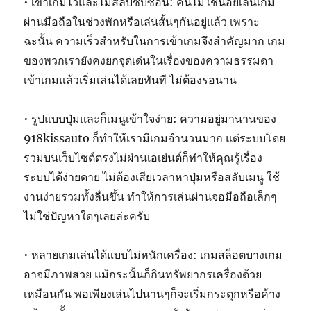
• เข้าเกมไวและไม่สลับซับซ้อน: คนไม่ใช่น้อยเล่นเกม
ผ่านมือถือในช่วงพักหรือเล่นสั้นๆกันอยู่แล้ว เพราะ
ฉะนั้น ความเร็วสำหรับในการเข้าเกมจึงสำคัญมาก เกม
ของพวกเรายังคงยกจุดเด่นในเรื่องของความธรรมดา
เข้าเกมแล้วเริ่มเล่นได้เลยทันที ไม่ต้องรอนาน
• รูปแบบปุ่มและก็เมนูเข้าใจง่าย: ความอยู่มานานของ
918kissauto ก็ทำให้เรามีเกมจำนวนมาก แต่ระบบโดย
รวมบนเว็บไซต์ตรงไม่ผ่านเอเย่นต์ก็ทำให้คุณรู้เรื่อง
ระบบได้ง่ายดาย ไม่ต้องเสียเวลาหาปุ่มหรือสลับเมนู ใช้
งานง่ายรวมทั้งลื่นขึ้น ทำให้การเล่นผ่านจอมือถือเล็กๆ
ไม่ใช่ปัญหาใดๆเลยล่ะครับ
• หลายเกมเล่นได้แบบไม่หนักเครื่อง: เกมสล็อตบางเกม
อาจมีภาพสวย แม้กระนั้นก็กินทรัพยากรเครื่องด้วย
เหมือนกัน พอเพียงเล่นไปนานๆก็จะเริ่มกระตุกหรือค้าง