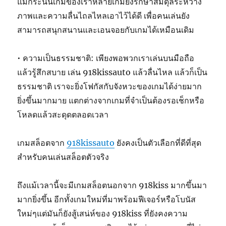
แม้กระนั้นเกมของเราหลายเกมยังรักษาสมดุลระหว่าง
ภาพและความลื่นไถลไหลเอาไว้ได้ดี เพื่อคนเล่นยัง
สามารถสนุกสนานและเอนจอยกับเกมได้เหมือนเดิม
• ความเป็นธรรมชาติ: เพียงพอพวกเราเล่นบนมือถือ
แล้วรู้สึกสบาย เล่น 918kissauto แล้วลื่นไหล แล้วก็เป็น
ธรรมชาติ เราจะยิ่งโฟกัสกับจังหวะของเกมได้ง่ายมาก
ยิ่งขึ้นมากมาย แตกต่างจากเกมที่จำเป็นต้องรอเช็กหรือ
โหลดแล้วสะดุดตลอดเวลา
เกมสล็อตจาก
918kissauto
ยังคงเป็นตัวเลือกที่ดีที่สุด
สำหรับคนเล่นสล็อตตัวจริง
ถึงแม้เวลานี้จะมีเกมสล็อตนอกจาก 918kiss มากขึ้นมา
มากยิ่งขึ้น อีกทั้งเกมใหม่ที่มาพร้อมฟีเจอร์หรือโบนัส
ใหม่ๆแต่มันก็ยังสู้เสน่ห์ของ 918kiss ที่ยังคงความ