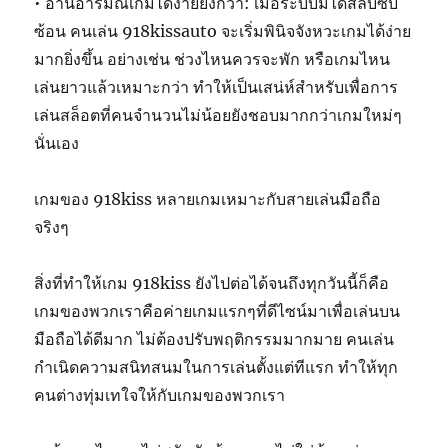
• อ่านอารมณ์เกมได้ง่ายยิ่งกว่า: เมื่อระบบมิได้สลับซับ
ซ้อน คนเล่น 918kissauto จะเริ่มพินิจจังหวะเกมได้ง่าย
มากยิ่งขึ้น อย่างเช่น ช่วงไหนควรจะพัก หรือเกมไหน
เล่นยาวแล้วเหมาะกว่า ทำให้เป็นเสน่ห์สำหรับเพื่อการ
เล่นสล็อตที่คนจำนวนไม่น้อยยังชอบมากกว่าเกมใหม่ๆ
นั่นเอง
เกมของ 918kiss หลายเกมเหมาะกับสายเล่นมือถือ
จริงๆ
สิ่งที่ทำให้เกม 918kiss ยังไปต่อได้จนถึงทุกวันนี้ก็คือ
เกมของพวกเราคือค่ายเกมแรกๆที่ดีไซน์มาเพื่อเล่นบน
มือถือได้ดีมาก ไม่ต้องปรับพฤติกรรมมากมาย คนเล่น
กำเนิดความสนิทสนมในการเล่นตั้งแต่ทีแรก ทำให้ทุก
คนต่างทุ่มเทใจให้กับเกมของพวกเรา