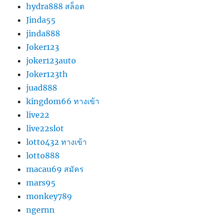
hydra888 สล็อต
Jinda55
jinda888
Joker123
joker123auto
Joker123th
juad888
kingdom66 ทางเข้า
live22
live22slot
lotto432 ทางเข้า
lotto888
macau69 สมัคร
mars95
monkey789
ngernn