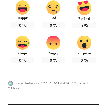
Happy
Sad
Excited
0
%
0
%
0
%
Sleepy
Angry
Surprise
0
%
0
%
0
%
ผู้
เขียน
หมวด
ป้าย
Kevin Peterson
27 พฤษภาคม 2026
918Kiss
เขียน
เมื่อ
หมู่
กำกับ
918Kiss