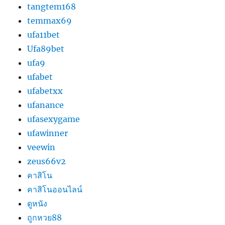
tangtem168
temmax69
ufa11bet
Ufa89bet
ufa9
ufabet
ufabetxx
ufanance
ufasexygame
ufawinner
veewin
zeus66v2
คาสิโน
คาสิโนออนไลน์
ดูหนัง
ถูกหวย88