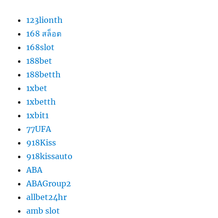
123lionth
168 สล็อต
168slot
188bet
188betth
1xbet
1xbetth
1xbit1
77UFA
918Kiss
918kissauto
ABA
ABAGroup2
allbet24hr
amb slot