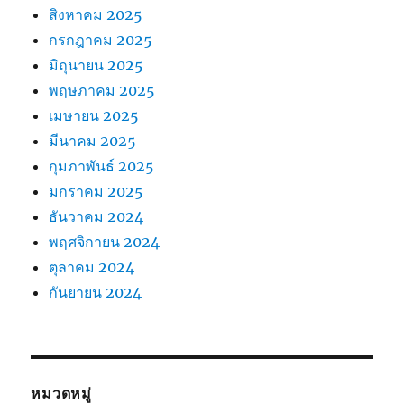
สิงหาคม 2025
กรกฎาคม 2025
มิถุนายน 2025
พฤษภาคม 2025
เมษายน 2025
มีนาคม 2025
กุมภาพันธ์ 2025
มกราคม 2025
ธันวาคม 2024
พฤศจิกายน 2024
ตุลาคม 2024
กันยายน 2024
หมวดหมู่