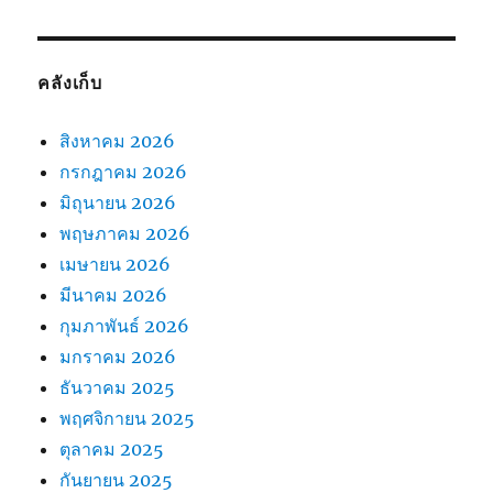
คลังเก็บ
สิงหาคม 2026
กรกฎาคม 2026
มิถุนายน 2026
พฤษภาคม 2026
เมษายน 2026
มีนาคม 2026
กุมภาพันธ์ 2026
มกราคม 2026
ธันวาคม 2025
พฤศจิกายน 2025
ตุลาคม 2025
กันยายน 2025