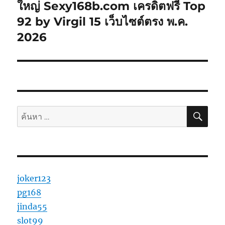
ใหญ่ Sexy168b.com เครดิตฟรี Top
92 by Virgil 15 เว็บไซต์ตรง พ.ค.
2026
ค้นห
ค้นหา:
joker123
pg168
jinda55
slot99