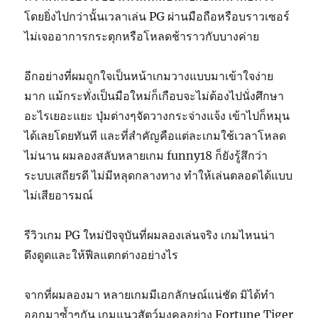
โดยยิ่งไปกว่านั้นเวลาเล่น PG ผ่านมือถือหรือบราวเซอร์
ไม่เจออาการกระตุกหรือโหลดช้าราวกับบางค่าย
อีกอย่างที่ผมถูกใจเป็นหน้าเกมวางแบบมาเข้าใจง่าย
มาก แม้กระทั่งเป็นมือใหม่ก็เกือบจะไม่ต้องไปนั่งศึกษา
อะไรเยอะแยะ ปุ่มต่างๆจัดวางกระจ่างแจ้ง เข้าไปก็หมุน
ได้เลยโดยทันที และที่สำคัญคือแต่ละเกมใช้เวลาโหลด
ไม่นาน ผมลองสลับหลายเกม funny18 ก็ยังรู้สึกว่า
ระบบเสถียรดี ไม่มีหลุดกลางทาง ทำให้เล่นตลอดได้แบบ
ไม่เสียอารมณ์
รีวิวเกม PG ใหม่ปัจจุบันที่ผมลองเล่นจริง เกมไหนน่า
ดึงดูดและให้ฟีลแตกต่างอย่างไร
จากที่ผมลองมา หลายเกมมีเอกลักษณ์แน่ชัด มิได้ทำ
ออกมาซ้ำๆกัน เกมแนวสัตว์มงคลอย่าง Fortune Tiger