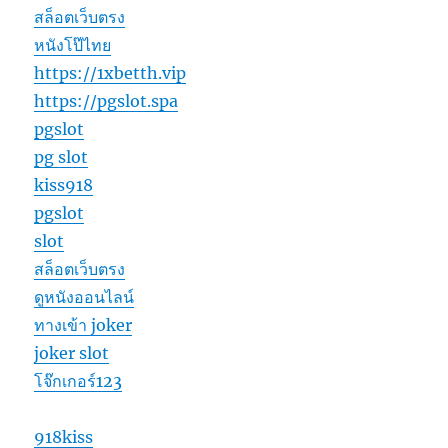
สล็อตเว็บตรง
หนังโป๊ไทย
https://1xbetth.vip
https://pgslot.spa
pgslot
pg slot
kiss918
pgslot
slot
สล็อตเว็บตรง
ดูหนังออนไลน์
ทางเข้า joker
joker slot
โจ๊กเกอร์123
918kiss