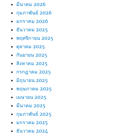
มีนาคม 2026
กุมภาพันธ์ 2026
มกราคม 2026
ธันวาคม 2025
พฤศจิกายน 2025
ตุลาคม 2025
กันยายน 2025
สิงหาคม 2025
กรกฎาคม 2025
มิถุนายน 2025
พฤษภาคม 2025
เมษายน 2025
มีนาคม 2025
กุมภาพันธ์ 2025
มกราคม 2025
ธันวาคม 2024