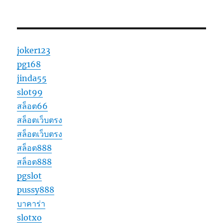
joker123
pg168
jinda55
slot99
สล็อต66
สล็อตเว็บตรง
สล็อตเว็บตรง
สล็อต888
สล็อต888
pgslot
pussy888
บาคาร่า
slotxo