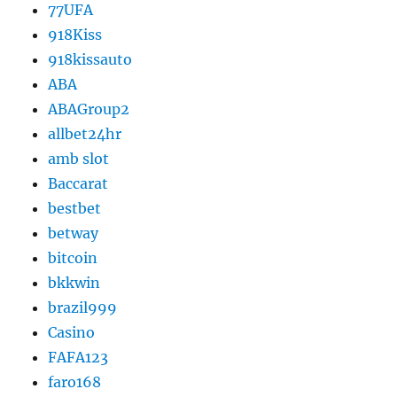
77UFA
918Kiss
918kissauto
ABA
ABAGroup2
allbet24hr
amb slot
Baccarat
bestbet
betway
bitcoin
bkkwin
brazil999
Casino
FAFA123
faro168