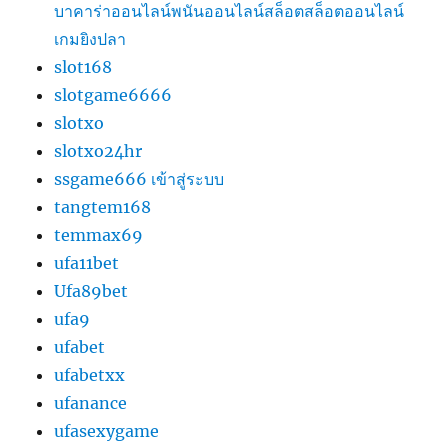
บาคาร่าออนไลน์พนันออนไลน์สล็อตสล็อตออนไลน์
เกมยิงปลา
slot168
slotgame6666
slotxo
slotxo24hr
ssgame666 เข้าสู่ระบบ
tangtem168
temmax69
ufa11bet
Ufa89bet
ufa9
ufabet
ufabetxx
ufanance
ufasexygame