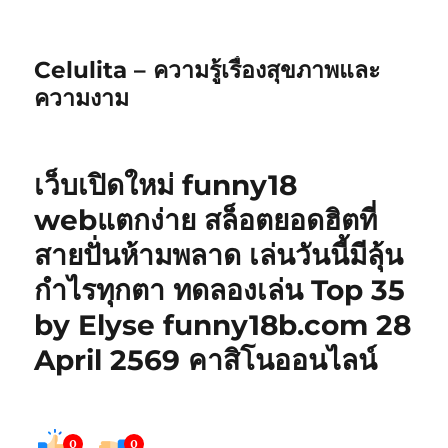
Celulita – ความรู้เรื่องสุขภาพและ
ความงาม
เว็บเปิดใหม่ funny18
webแตกง่าย สล็อตยอดฮิตที่
สายปั่นห้ามพลาด เล่นวันนี้มีลุ้น
กำไรทุกตา ทดลองเล่น Top 35
by Elyse funny18b.com 28
April 2569 คาสิโนออนไลน์
0
0