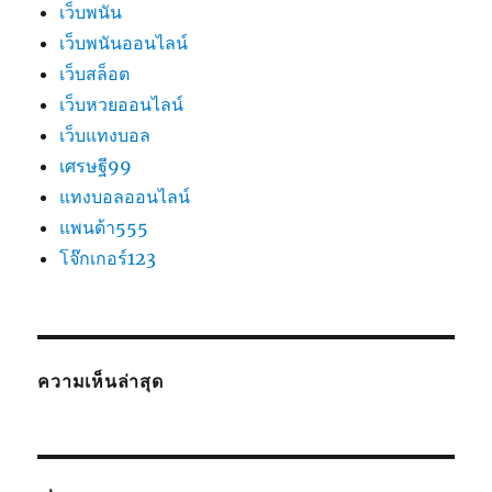
เว็บพนัน
เว็บพนันออนไลน์
เว็บสล็อต
เว็บหวยออนไลน์
เว็บแทงบอล
เศรษฐี99
แทงบอลออนไลน์
แพนด้า555
โจ๊กเกอร์123
ความเห็นล่าสุด