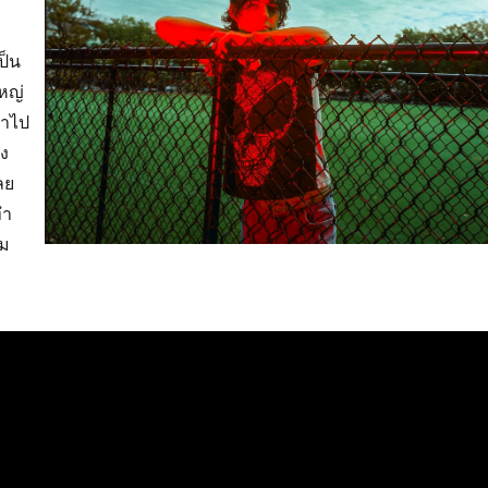
ป็น
หญ่
้าไป
าง
ลย
ทำ
าม