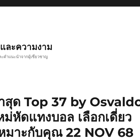
ภาพและความงาม
และคำแนะนำจากผู้เชี่ยวชาญ
ล่าสุด Top 37 by Osvald
ม่หัดแทงบอล เลือกเดี่ยว
เหมาะกับคุณ 22 NOV 68