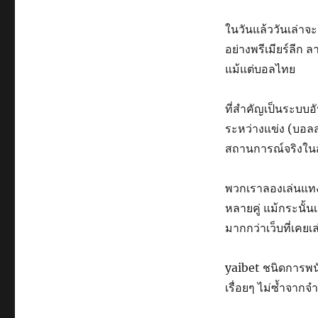
ในวันแล้ววันเล่าจะ
อย่างพรีเมียร์ลีก 
แม้แต่บอลไทย
ที่สำคัญเป็นระบบอ
ระหว่างแข่ง (บอลส
สถานการณ์จริงใ
พวกเราลองเล่นแทง
หลายคู่ แม้กระนั้น
มากกว่าเว็บที่เคยเล
yaibet ชนิดการพน
เรื่อยๆ ไม่ซ้ำจากจ