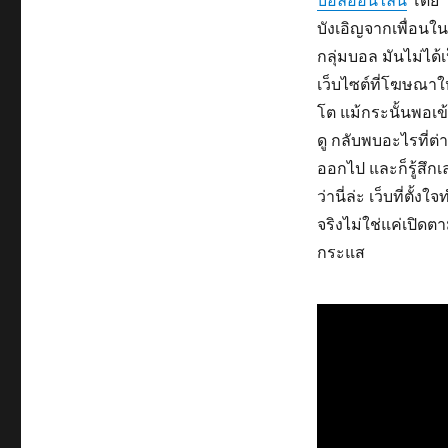
บอลออนไลน์
โดย
บังเอิญจากเพื่อนใน
กลุ่มบอล มันไม่ได้เ
เว็บไซต์ที่โฆษณาใ
โต แม้กระนั้นพอเข
ดู กลับพบอะไรที่ต่
ออกไป และก็รู้สึกเ
ว่านี่ล่ะ เว็บที่ตั้งใจ
จริงไม่ใช่แค่เปิดต
กระแส