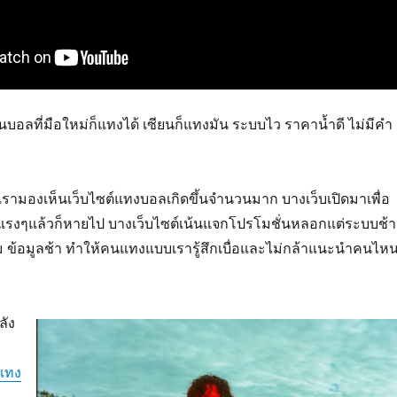
นบอลที่มือใหม่ก็แทงได้ เซียนก็แทงมัน ระบบไว ราคาน้ำดี ไม่มีคำ
เรามองเห็นเว็บไซต์แทงบอลเกิดขึ้นจำนวนมาก บางเว็บเปิดมาเพื่อ
แรงๆแล้วก็หายไป บางเว็บไซต์เน้นแจกโปรโมชั่นหลอกแต่ระบบช้า
ม ข้อมูลช้า ทำให้คนแทงแบบเรารู้สึกเบื่อและไม่กล้าแนะนำคนไห
ลัง
แทง