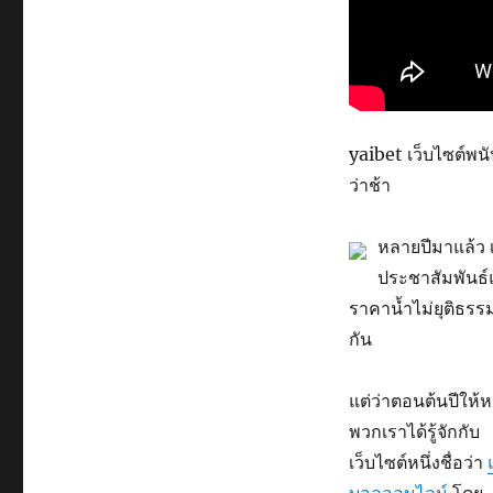
yaibet เว็บไซต์พนั
ว่าช้า
หลายปีมาแล้ว 
ประชาสัมพันธ์
ราคาน้ำไม่ยุติธรร
กัน
แต่ว่าตอนต้นปีให้ห
พวกเราได้รู้จักกับ
เว็บไซต์หนึ่งชื่อว่า