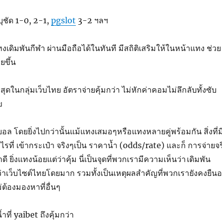
ุชัด 1-0, 2-1,
pgslot
3-2 ฯลฯ
งเดิมพันกีฬา ผ่านมือถือได้ในทันที มีสถิติเสริมให้ในหน้าแทง ช่วย
ยขึ้น
สุดในกลุ่มเว็บไทย อัตราจ่ายคุ้มกว่า ไม่หักค่าคอมไม่ลึกลับทั้งซับ
ข
บอล โดยยิ่งไปกว่านั้นแม้แทงเสมอๆหรือแทงหลายคู่พร้อมกัน สิ่งที่ม
ที่ เข้ากระเป๋า จริงๆเป็น ราคาน้ำ (odds/rate) และก็ การจ่ายจร
ดี ยิ่งแทงน้อยแต่ว่าคุ้ม นี่เป็นจุดที่พวกเรามีความเห็นว่า เดิมพัน
่าเว็บไซต์ไทยโดยมาก รวมทั้งเป็นเหตุผลสำคัญที่พวกเรายังคงยืนอย
ม่ต้องมองหาที่อื่นๆ
ที่ yaibet ถึงคุ้มกว่า