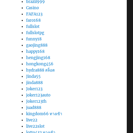
brazil999
Casino
FAFA123
faro168
fullslot
fullslotpg
funny18
gaojing888
happy168
hengjing168
hongkong456
hydra888 สล็อต
Jinda55
jinda888
Joker123
joker123auto
Joker123th
juad888
kingdom66 ทางเข้า
live22
live22slot
lotto432 ทางเข้า