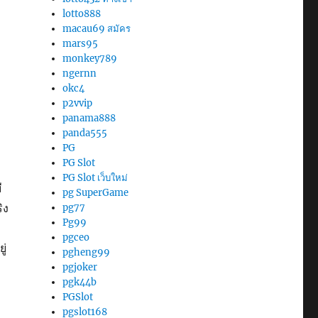
lotto888
macau69 สมัคร
mars95
monkey789
ngernn
okc4
p2vvip
panama888
panda555
PG
PG Slot
PG Slot เว็บใหม่
ี
pg SuperGame
ิง
pg77
Pg99
pgceo
ู่
pgheng99
pgjoker
pgk44b
PGSlot
pgslot168