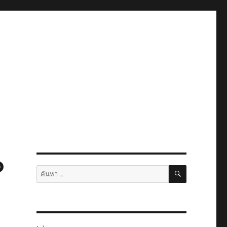
o
ค้นหา
ค้นหา: