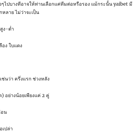
่วๆไปบางทีอาจให้ท่านเลือกแค่ทีมต่อหรือรอง แม้กระนั้น yaibet มี
ากหลาย ไม่ว่าจะเป็น
สูง-ต่ำ
ลือง ใบแดง
ช่นว่า ครึ่งแรก ช่วงหลัง
) อย่างน้อยเพียงแค่ 2 คู่
ก่อน
อเปล่า