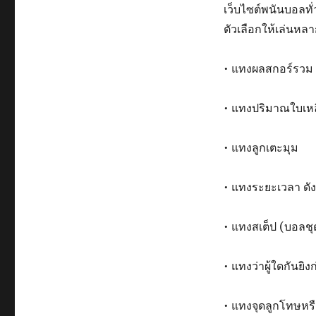
เว็บไซต์พนันบอลทั
ตัวเลือกให้เล่นหล
• แทงผลสกอร์รวม 
• แทงปริมาณใบเห
• แทงลูกเตะมุม
• แทงระยะเวลา ดังเ
• แทงสเต็ป (บอลชุด
• แทงว่าผู้ใดกันยิง
• แทงจุดลูกโทษหรื