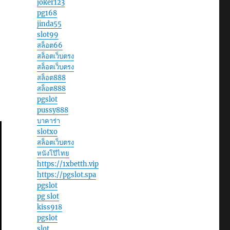
joker123
pg168
jinda55
slot99
สล็อต66
สล็อตเว็บตรง
สล็อตเว็บตรง
สล็อต888
สล็อต888
pgslot
pussy888
บาคาร่า
slotxo
สล็อตเว็บตรง
หนังโป๊ไทย
https://1xbetth.vip
https://pgslot.spa
pgslot
pg slot
kiss918
pgslot
slot