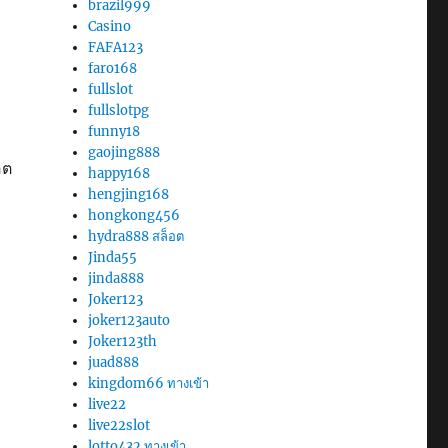
brazil999
Casino
FAFA123
faro168
fullslot
fullslotpg
funny18
gaojing888
อต
happy168
hengjing168
hongkong456
hydra888 สล็อต
Jinda55
jinda888
Joker123
joker123auto
Joker123th
juad888
kingdom66 ทางเข้า
live22
live22slot
lotto432 ทางเข้า