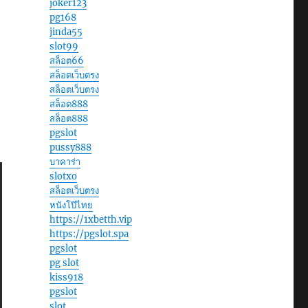
joker123
pg168
jinda55
slot99
สล็อต66
สล็อตเว็บตรง
สล็อตเว็บตรง
สล็อต888
สล็อต888
pgslot
pussy888
บาคาร่า
slotxo
สล็อตเว็บตรง
หนังโป๊ไทย
https://1xbetth.vip
https://pgslot.spa
pgslot
pg slot
kiss918
pgslot
slot