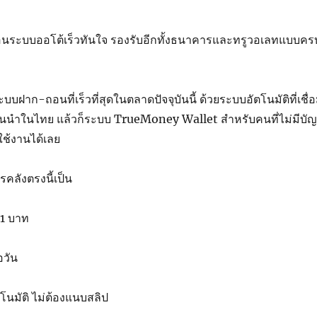
นระบบออโต้เร็วทันใจ รองรับอีกทั้งธนาคารและทรูวอเลทแบบคร
งระบบฝาก-ถอนที่เร็วที่สุดในตลาดปัจจุบันนี้ ด้วยระบบอัตโนมัติที่เชื่
์ชั้นนำในไทย แล้วก็ระบบ TrueMoney Wallet สำหรับคนที่ไม่มีบัญ
ช้งานได้เลย
คลังตรงนี้เป็น
 1 บาท
อวัน
นมัติ ไม่ต้องแนบสลิป