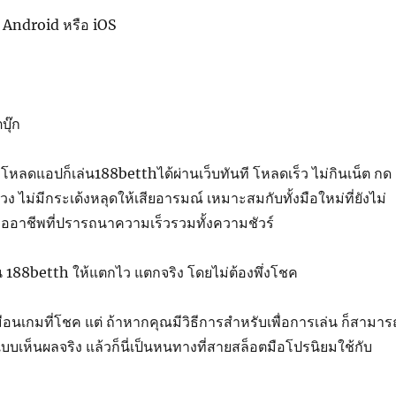
ี่ Android หรือ iOS
บุ๊ก
องโหลดแอปก็เล่น188betthได้ผ่านเว็บทันที โหลดเร็ว ไม่กินเน็ต กด
วง ไม่มีกระเด้งหลุดให้เสียอารมณ์ เหมาะสมกับทั้งมือใหม่ที่ยังไม่
ืออาชีพที่ปรารถนาความเร็วรวมทั้งความชัวร์
 188betth ให้แตกไว แตกจริง โดยไม่ต้องพึ่งโชค
มือนเกมที่โชค แต่ ถ้าหากคุณมีวิธีการสำหรับเพื่อการเล่น ก็สามาร
บบเห็นผลจริง แล้วก็นี่เป็นหนทางที่สายสล็อตมือโปรนิยมใช้กับ