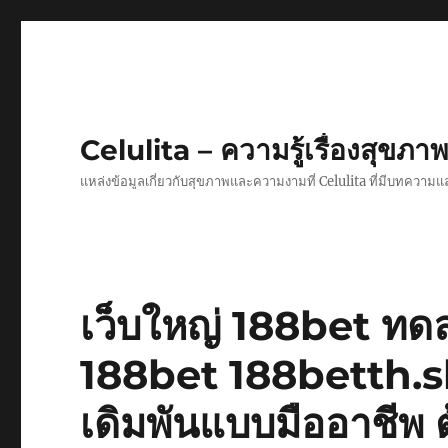
Celulita – ความรู้เรื่องสุข
แหล่งข้อมูลเกี่ยวกับสุขภาพและความงามที่ Celulita ที่มีบทความ
เว็บใหญ่ 188bet ทด
188bet 188betth.
เดิมพันแบบมืออาชีพ 