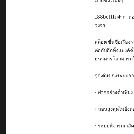
มากขึ้นเรื่อยๆ
188betth ฝาก-ถอ
วงจร
สล็อต ขึ้นชื่อเรื่อ
ต่อกับอีกทั้งแบงค
ธนาคารก็สามารถใ
จุดเด่นของระบบการ
• ฝากอย่างต่ำเพียง
• ถอนสูงสุดไม่ยั้งต่
• ระบบพิจารณาอัตโ