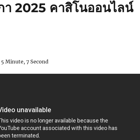
กา 2025 คาสิโนออนไลน์
5 Minute, 7 Second