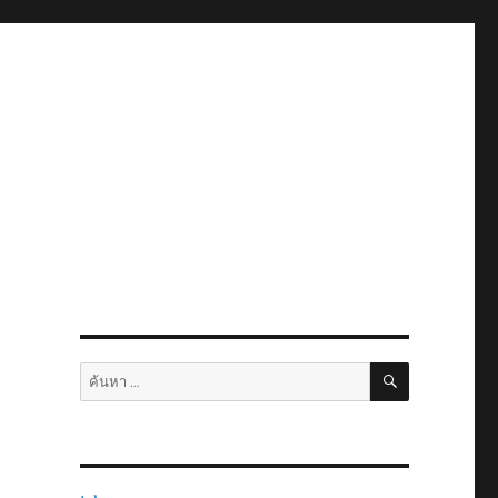
ค้นหา
ค้นหา: