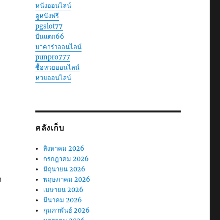
หนังออนไลน์
ดูหนังฟรี
pgslot77
ปั่นแตก66
บาคาร่าออนไลน์
punpro777
ซื้อหวยออนไลน์
หวยออนไลน์
คลังเก็บ
สิงหาคม 2026
กรกฎาคม 2026
มิถุนายน 2026
ด
พฤษภาคม 2026
เมษายน 2026
มีนาคม 2026
กุมภาพันธ์ 2026