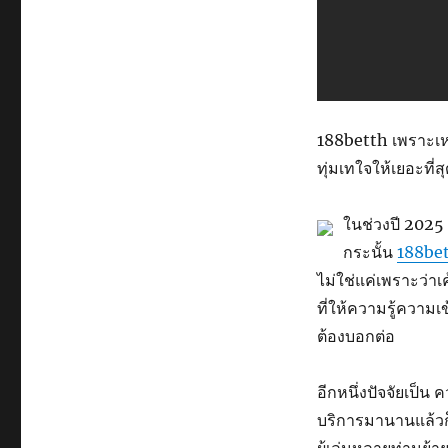
188betth เพราะเหต
ทุ่มเทใจให้เยอะที่ส
ในช่วงปี 2025
กระนั้น
188be
ไม่ใช่แค่เพราะว่า
ที่ให้ความรู้ความเ
ต้องบอกต่อ
อีกหนึ่งปัจจัยเป็น 
บริการมานานแล้วก็ได