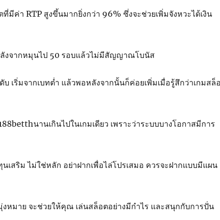
ที่มีค่า RTP สูงขึ้นมากยิ่งกว่า 96% ซึ่งจะช่วยเพิ่มจังหวะได้เงิน
หลังจากหมุนไป 50 รอบแล้วไม่มีสัญญาณโบนัส
บ เริ่มจากเบทต่ำ แล้วพอหลังจากนั้นก็ค่อยเพิ่มเมื่อรู้สึกว่าเกมสล็
ล่น188betthนานเกินไปในเกมเดียว เพราะว่าระบบบางโอกาสมีการ
ทุนเสริม ไม่ใช่หลัก อย่าฝากเพื่อไล่โปรเสมอ ควรจะฝากแบบมีแผน
ดมุ่งหมาย จะช่วยให้คุณ เล่นสล็อตอย่างมีกำไร และสนุกกับการปั่น