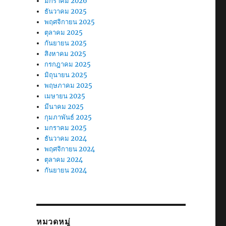
มกราคม 2026
ธันวาคม 2025
พฤศจิกายน 2025
ตุลาคม 2025
กันยายน 2025
สิงหาคม 2025
กรกฎาคม 2025
มิถุนายน 2025
พฤษภาคม 2025
เมษายน 2025
มีนาคม 2025
กุมภาพันธ์ 2025
มกราคม 2025
ธันวาคม 2024
พฤศจิกายน 2024
ตุลาคม 2024
กันยายน 2024
หมวดหมู่