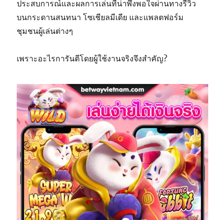
ประสบการณ์และผลการเล่นที่น่าพึงพอใจผ่านทางรีวิว
บนกระดานสนทนา โซเชียลมีเดีย และแพลตฟอร์ม
ชุมชนผู้เล่นต่างๆ
เพราะอะไรการันตีโดยผู้ใช้งานจริงจึงสำคัญ?