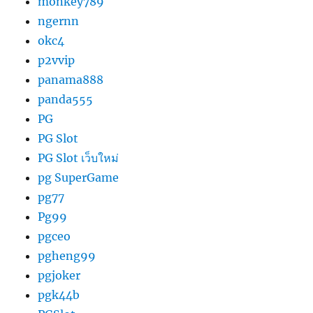
monkey789
ngernn
okc4
p2vvip
panama888
panda555
PG
PG Slot
PG Slot เว็บใหม่
pg SuperGame
pg77
Pg99
pgceo
pgheng99
pgjoker
pgk44b