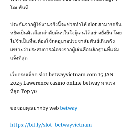
โดยทันที
ประกันจากผู้ใช้งานจริงนี้จะช่วยทำให้ slot สามารถยืน
หยัดเป็นตัวเลือกลำดับต้นๆในใจผู้เล่นได้อย่างยั่งยืน โดย
ไม่จำเป็นที่จะต้องใช้กลอุบายประชาสัมพันธ์เกินจริง
เพราะว่าประสบการณ์ตรงจากผู้เล่นคือหลักฐานที่แจ่ม
แจ้งที่สุด
เว็บตรงสล็อต slot betwayvietnam.com 15 JAN
2025 Lawerence casino online betway มาแรง
ที่สุด Top 70
ขอขอบคุณมากby web
betway
https://bit.ly/slot-betwayvietnam