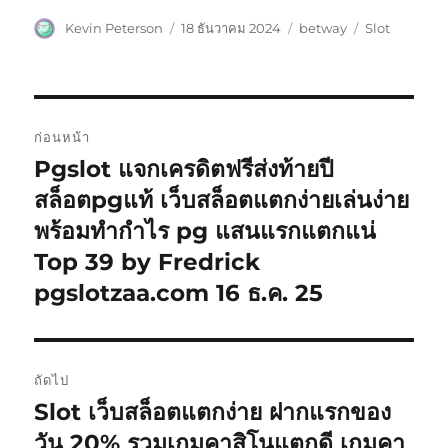
ผู้
เขียน
หมวด
ป้าย
Kevin Peterson
18 ธันวาคม 2024
betway
Slot
เขียน
เมื่อ
หมู่
กำกับ
แนะแนว
ก่อนหน้า
เรื่อง
Pgslot แจกเครดิตฟรีส่งท้ายปี
เรื่อง
ก่อน
สล็อตpgแท้ เว็บสล็อตแตกง่ายเล่นง่าย
หน้า:
พร้อมทำกำไร pg แสนแรกแตกแน่
Top 39 by Fredrick
pgslotzaa.com 16 ธ.ค. 25
ถัดไป
Slot เว็บสล็อตแตกง่าย ฝากแรกของ
เรื่อง
ต่อ
วัน 20% รวมเกมคาสิโนแตกดี เกมคา