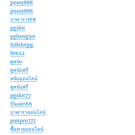
pussy888
pussy888
บาคาร่า168
pgslot
pgheng99
fullslotpg
live22
ดูหนัง
ดูหนังฟรี
หนังออนไลน์
ดูหนังฟรี
pgslot77
ปั่นแตก66
บาคาร่าออนไลน์
punpro777
ซื้อหวยออนไลน์