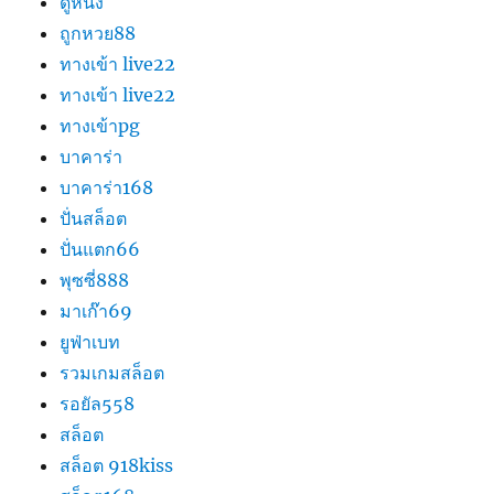
ดูหนัง
ถูกหวย88
ทางเข้า live22
ทางเข้า live22
ทางเข้าpg
บาคาร่า
บาคาร่า168
ปั่นสล็อต
ปั่นแตก66
พุซซี่888
มาเก๊า69
ยูฟ่าเบท
รวมเกมสล็อต
รอยัล558
สล็อต
สล็อต 918kiss