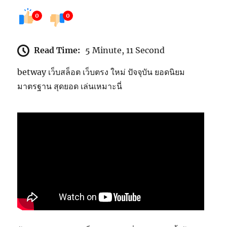
0
0
Read Time:
5 Minute, 11 Second
betway เว็บสล็อต เว็บตรง ใหม่ ปัจจุบัน ยอดนิยม
มาตรฐาน สุดยอด เล่นเหมาะนี่