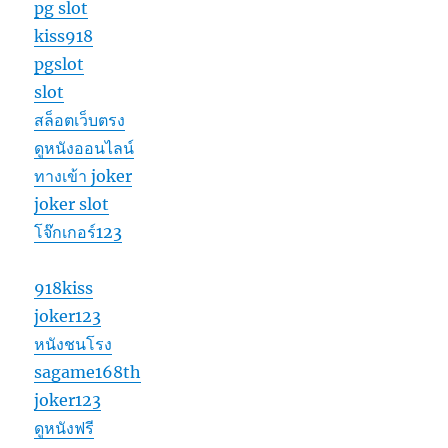
pg slot
kiss918
pgslot
slot
สล็อตเว็บตรง
ดูหนังออนไลน์
ทางเข้า joker
joker slot
โจ๊กเกอร์123
918kiss
joker123
หนังชนโรง
sagame168th
joker123
ดูหนังฟรี