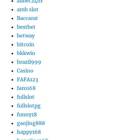
allbet24hr
amb slot
Baccarat
bestbet
betway
bitcoin
bkkwin
brazil999
Casino
FAFA123
faro168
fullslot
fullslotpg
funny18
gaojing888
happy168