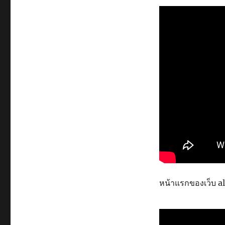
หน้าแรกของเว็บ al