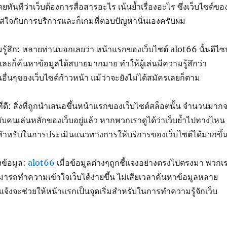
ทันทีว่าเว็บต้องการสื่อสารอะไร เน้นย้ำเรื่องอะไร ซึ่งเว็บไซต์ขอ
ส่ใจกับการบริการและก็เกมที่ตอบปัญหานั่นเองครับผม
รู้สึก: หลายท่านบอกเลยว่า หน้าแรกของเว็บไซต์ alot66 นั้นดีไซน
 และก็ค้นหาข้อมูลได้สบายมากมาย ทำให้ผู้เล่นมีความรู้สึกว่า
ื่นๆของเว็บไซต์ก้าวหน้า แม้ว่าจะยังไม่ได้สมัครเลยก็ตาม
ี่ดี: สิ่งที่ถูกนำเสนอขึ้นหน้าแรกของเว็บไซต์สล็อตนั้น จำนวนมาก
งกับคนเล่นหลักของเว็บอยู่แล้ว หากพวกเราดูได้ว่าเว็บย้ำไปทางไหน
่อสำหรับในการประเมินแนวทางการให้บริการของเว็บไซต์ได้มากขึ้
ข้อมูล:
alot66
เมื่อข้อมูลต่างๆถูกชี้แจงอย่างตรงไปตรงมา พวกเ
ารถทำความเข้าใจเว็บได้ง่ายขึ้น ไม่เสียเวลาค้นหาข้อมูลหลาย
จ้งจะช่วยให้หน้าแรกเป็นจุดเริ่มสำหรับในการทำความรู้จักเว็บ