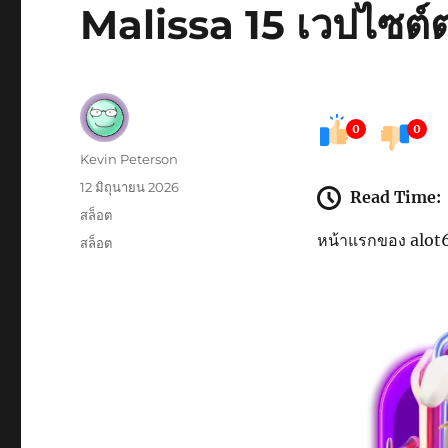
Malissa 15 เวปไซต
0
0
ผู้
Kevin Peterson
เขียน
เขียน
12 มิถุนายน 2026
Read Time:
เมื่อ
หมวด
สล็อต
หมู่
หน้าแรกของ alot66
ป้าย
สล็อต
กำกับ