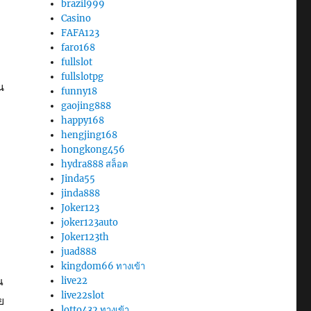
brazil999
Casino
FAFA123
faro168
fullslot
fullslotpg
น
funny18
gaojing888
happy168
hengjing168
hongkong456
hydra888 สล็อต
Jinda55
jinda888
Joker123
joker123auto
Joker123th
juad888
kingdom66 ทางเข้า
ณ
live22
live22slot
ย
lotto432 ทางเข้า