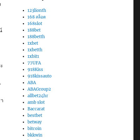
ง
123lionth
168 สล็อต
168slot
์
188bet
188betth
1xbet
1xbetth
1xbit1
77UFA
จะ
918Kiss
918kissauto
น
ABA
ABAGroup2
allbet24hr
รา
amb slot
Baccarat
bestbet
betway
bitcoin
bkkwin