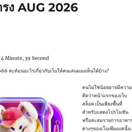
์ตรง AUG 2026
4 Minute, 39 Second
6 สะท้อนอะไรเกี่ยวกับเว็บให้คนเล่นมองเห็นได้บ้าง?
คนไม่ใช่น้อยอาจมีความ
คิดว่าหน้าแรกของเว็บ
สล็อต เป็นเพียงพื้นที่
สำหรับแสดงโปรโมชัน
หรือสะสมรายการอาหา
ต่างๆของเว็บเพียงแค่นั้น