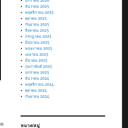
มกราคม 2026
ธันวาคม 2025
พฤศจิกายน 2025
ตุลาคม 2025
กันยายน 2025
สิงหาคม 2025
กรกฎาคม 2025
มิถุนายน 2025
พฤษภาคม 2025
เมษายน 2025
มีนาคม 2025
กุมภาพันธ์ 2025
มกราคม 2025
ธันวาคม 2024
พฤศจิกายน 2024
ตุลาคม 2024
ี
กันยายน 2024
าย
หมวดหมู่