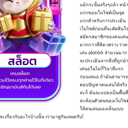
แม้กระนั้นจริงๆแล้ว หน้
แรกของเว็บไซต์เป็นจุด
แรกสำหรับการประเมิน
เว็บไซต์ก่อนที่จะตัดสินใ
สมัครสมาชิกของคนเล่น
มากกว่าที่คิด เพราะว่า
เล่น alot66 จำนวนมาก
จะประเมินจากสิ่งที่ถูกน
เสนอในไม่กี่วินาทีแรก
ก่อนเสมอ ถ้ามันสามาร
ตอบปัญหาคนเล่นได้จริง
ล่ะก็ มันจะแปลงเป็นพื้นที่ท
สะท้อนตัวตนของเว็บไซต
ให้คนเล่นมองเห็นแบบ
จะเกี่ยวกับอะไรบ้างนั้น เรามาดูกันเลยครับ!