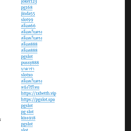
joker123
pg168
jinda55
slot99
สล็อต66
สล็อตเว็บตรง
สล็อตเว็บตรง
สล็อต888
สล็อต888
pgslot
pussy888
บาคาร่า
slotxo
สล็อตเว็บตรง
หนังโป๊ไทย
https://1xbetth.vip
https://pgslot.spa
pgslot
pg slot
kiss918
ร
pgslot
slot