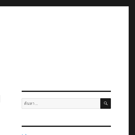
ม
ค้นหา
ค้นหา: