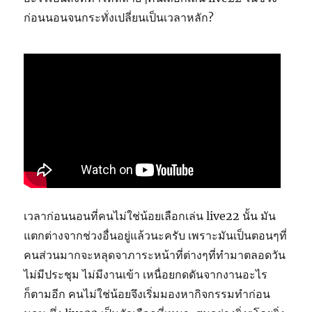
ก่อนนอนจนกระทั่งเปลี่ยนเป็นเวลาหลัก?
เวลาก่อนนอนที่คนไม่ใช่น้อยเลือกเล่น live22 นั้น มัน
แตกต่างจากช่วงอื่นอยู่แล้วนะครับ เพราะมันเป็นตอนๆที่
คนส่วนมากจะหลุดจาภาระหน้าที่ต่างๆที่ทำมาตลอดวัน
ไม่มีประชุม ไม่มีงานเข้า เหนื่อยกดดันจากงานอะไร
ก็ตามอีก คนไม่ใช่น้อยจึงเริ่มมองหากิจกรรมทำก่อน