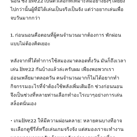
นอน ซึ่ง live22 เป็นตัวเลือกที่เหมาะสมอย่างยิ่งๆโดยยิ่ง
ไปกว่านั้นผู้ที่มิได้เล่นเป็นจริงเป็นจัง แต่ว่าอยากเล่นเพื่อ
จบวันมากกว่า
1. ก่อนนอนคือตอนที่ผู้คนจำนวนมากต้องการ พักผ่อน
แบบไม่ต้องคิดเยอะ
หลังจากที่ได้ทำการใช้สมองมาตลอดทั้งวัน มันก็ถึงเวลา
เล่น live22 กันบ้างแล้วล่ะครับผม เพียงพอพวกเรา
อ่อนเพลียมาตลอดวัน คนจำนวนมากก็ไม่ได้อยากทำ
กิจกรรมอะไรที่จำต้องใช้พลังเพิ่มเติมอีก ช่วงก่อนนอน
จึงเป็นช่วงที่หลายท่านเลือกทำอะไรเบาๆอย่างการเล่น
สล็อตนั่นเอง
• เกมlive22 ให้มีความผ่อนคลาย: หลายคนบางทีอาจ
จะเลือกดูซีรีส์หรือเล่นเกมจริงจัง แต่สมองเราจะทำงาน