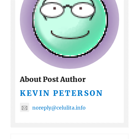
About Post Author
KEVIN PETERSON
noreply@celulita.info