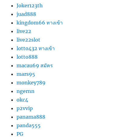
Joker123th
juad888
kingdom66 ทางเข้า
live22
live22slot
lotto432 ทางเข้า
lotto888
macau69 สมัคร
mars95
monkey789
ngernn
okc4
p2vvip
panama888
panda555
PG