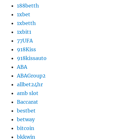
188betth
1xbet
1xbetth
1xbit1
77UFA
918Kiss
918kissauto
ABA
ABAGroup2
allbet24hr
amb slot
Baccarat
bestbet
betway
bitcoin
bkkwin