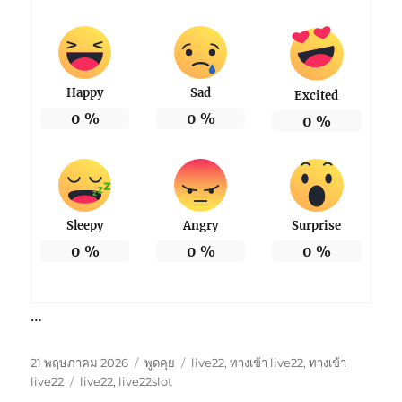
Happy
Sad
Excited
0
%
0
%
0
%
Sleepy
Angry
Surprise
0
%
0
%
0
%
…
เขียน
รูป
หมวด
21 พฤษภาคม 2026
พูดคุย
live22
,
ทางเข้า live22
,
ทางเข้า
เมื่อ
ป้าย
แบบ
หมู่
live22
live22
,
live22slot
กำกับ
เรื่อง