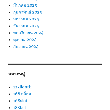
มีนาคม 2025
กุมภาพันธ์ 2025
มกราคม 2025
ธันวาคม 2024
พฤศจิกายน 2024
ตุลาคม 2024
กันยายน 2024
หมวดหมู่
123lionth
168 สล็อต
168slot
188bet