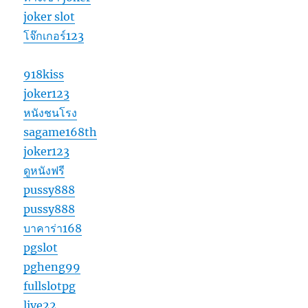
joker slot
โจ๊กเกอร์123
918kiss
joker123
หนังชนโรง
sagame168th
joker123
ดูหนังฟรี
pussy888
pussy888
บาคาร่า168
pgslot
pgheng99
fullslotpg
live22