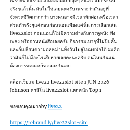
เพราะพวกเราติดเกมสล็อตแบบสุดๆไปแล้ว แม้กระนั้น
จริงๆแล้วนั้น มันไม่ใช่เลยนะครับ เพราะว่ามันอยู่ที่
จังหวะชีวิตมากกว่า บางคนอาจมีเวลาพักผ่อนหรือเวลา
ส่วนตัวจริงๆแค่ตอนก่อนนอนเพียงแค่นั้น การเลือกเล่น
live22slot ก่อนนอนก็ไม่มีความต่างกับการดูหนัง ฟัง
เพลง หรืออ่านหนังสือเลยครับ กิจกรรมเบาๆที่ไม่บีบคั้น
และก็เปลี่ยนความอลหม่านทั้งวันไปสู่โหมดพักได้ ผมคิด
ว่ามันก็ไม่มีอะไรเสียหายเลยคะนะครับ คนไหนกันแน่
ต้องการทดลองก็ทดลองกันเลย
สล็อตเว็บแม่ live22 live22slot.site 1 JUN 2026
Johnson คาสิโน live22slot แตกหนัก Top 1
ขอขอบคุณมากby
live22
https://rebrand.ly/live22slot-site