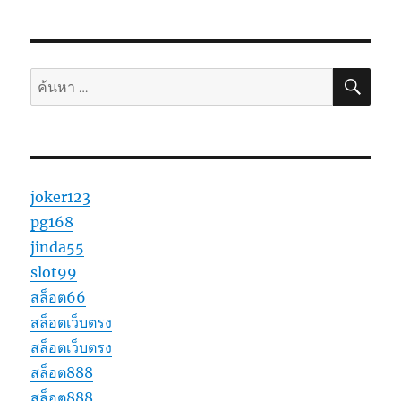
ค้นห
ค้นหา:
joker123
pg168
jinda55
slot99
สล็อต66
สล็อตเว็บตรง
สล็อตเว็บตรง
สล็อต888
สล็อต888