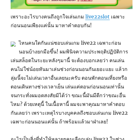
เพราะอะไรบางคนถึงถูกใจเล่นเกม
live22slot
เฉพาะ
ก่อนนอนเพียงแค่นั้น มาหาคำตอบกัน!
ไหนคนใดกันแน่ชอบเล่นเกม live22 เฉพาะก่อน
นอนบ้างยกมือขึ้น! ผมพินิจความประพฤติปฏิบัติการ
เล่นสล็อตในระยะหลังๆมานี้ จะต้องบอกเลยว่า คนเล่น
คนไม่ใช่น้อยหันมาเล่นช่วงก่อนนอนกันเยอะแยะ แล้วก
ลุ่มนี้จะไม่เล่นเวลาอื่นเลยนะครับ ตอนพักตอนเที่ยงหรือ
ตอนเดินทางช่วงเวลาเย็น เล่นแค่ตอนก่อนนอนเท่านั้น
จนกระทั่งผมอดสงสัยมิได้ว่า ขณะนี้มันมีดีกว่าขณะอื่น
ไหม? ด้วยเหตุนี้ ในเนื้อหานี้ ผมจะพาคุณมาหาคำตอบ
กันเลยว่า เพราะเหตุไรบางบุคคลถึงชอบเล่นเกม live22
เฉพาะก่อนนอนแค่นั้น ถ้าพร้อมแล้วมาฝ่าเลย!
อะไรเป็นสิ่งที่ทำให้หลายๆคนเลือกเล่น live22 ในช่วง