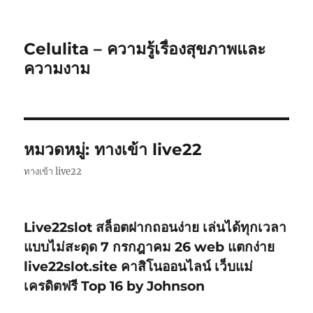
Celulita – ความรู้เรื่องสุขภาพและ
ความงาม
หมวดหมู่:
ทางเข้า live22
ทางเข้า live22
Live22slot สล็อตฝากถอนง่าย เล่นได้ทุกเวลา
แบบไม่สะดุด 7 กรกฎาคม 26 web แตกง่าย
live22slot.site คาสิโนออนไลน์ เว็บแม่
เครดิตฟรี Top 16 by Johnson