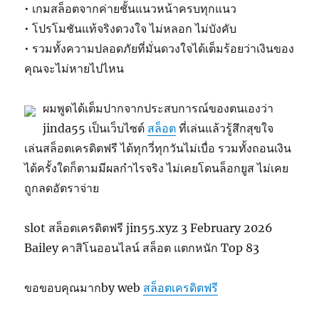
• เกมสล็อตจากค่ายชั้นแนวหน้าครบทุกแนว
• โปรโมชันแท้จริงดวงใจ ไม่หลอก ไม่บังคับ
• รวมทั้งความปลอดภัยที่มั่นดวงใจได้เต็มร้อยว่าเงินของ
คุณจะไม่หายไปไหน
ผมพูดได้เต็มปากจากประสบการณ์ของตนเองว่า
jinda55 เป็นเว็บไซต์
สล็อต
ที่เล่นแล้วรู้สึกสุขใจ
เล่นสล็อตเครดิตฟรี ได้ทุกวี่ทุกวันไม่เบื่อ รวมทั้งถอนเงิน
ได้ครั้งใดก็ตามมีผลกำไรจริง ไม่เคยโดนล็อกยูส ไม่เคย
ถูกลดอัตราจ่าย
slot สล็อตเครดิตฟรี jin55.xyz 3 February 2026
Bailey คาสิโนออนไลน์ สล็อต แตกหนัก Top 83
ขอขอบคุณมากby web
สล็อตเครดิตฟรี