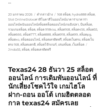
…
เขียน
รูป
หมวด
20 มกราคม 2026
คำกล่าวอ้าง
168 สล็อต
,
hydra888 สล็อต
,
เมื่อ
แบบ
หมู่
Slot OnlineSlotxoคาสิโนคาสิโนออนไลน์บาคาร่าบาคาร่า
เรื่อง
ออนไลน์พนันออนไลน์สล็อตสล็อตออนไลน์เกมยิงปลา
,
ปั่นสล็อต
,
รวมเกมสล็อต
,
สล็อต
,
สล็อต 918kiss
,
สล็อต168
,
สล็อต456
,
สล็อต55
,
สล็อต666
,
สล็อต777
,
สล็อต888
,
สล็อต918
,
สล็อต99
,
สล็อตpg
,
สล็อตxo
,
สล็อตออนไลน์
,
สล็อตเครดิตฟรี
,
สล็อตเว็บตรง
,
สล็อตเว็บ
ป้าย
ตรง 168
,
สล็อตแตกดี
,
สล็อตโจ๊กเกอร์
,
เล่นสล็อต
,
เว็บสล็อต
กำกับ
Jinda55
,
สล็อต
,
สล็อตเครดิตฟรี
Texas24 28 ธันวา 25 สล็อต
ออนไลน์ การเดิมพันออนไลน์ ที่
นักเสี่ยงโชคไว้ใจ เกมไฮโล
ฝาก-ถอน ออโต้ เกมฮิตตลอด
กาล texas24 สมัครเลย