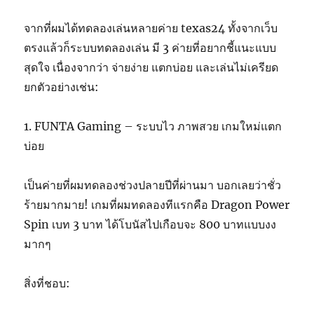
จากที่ผมได้ทดลองเล่นหลายค่าย texas24 ทั้งจากเว็บ
ตรงแล้วก็ระบบทดลองเล่น มี 3 ค่ายที่อยากชี้แนะแบบ
สุดใจ เนื่องจากว่า จ่ายง่าย แตกบ่อย และเล่นไม่เครียด
ยกตัวอย่างเช่น:
1. FUNTA Gaming – ระบบไว ภาพสวย เกมใหม่แตก
บ่อย
เป็นค่ายที่ผมทดลองช่วงปลายปีที่ผ่านมา บอกเลยว่าชั่ว
ร้ายมากมาย! เกมที่ผมทดลองทีแรกคือ Dragon Power
Spin เบท 3 บาท ได้โบนัสไปเกือบจะ 800 บาทแบบงง
มากๆ
สิ่งที่ชอบ: