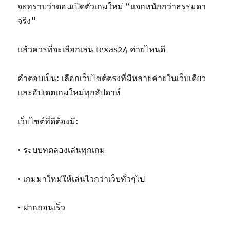
จะทราบว่าตอนเปิดตัวเกมใหม่ “แจกหนักกว่าธรรมดา
จริง”
แล้วควรที่จะเลือกเล่น texas24 ค่ายไหนดี
คำตอบเป็น: เลือกเว็บไซต์ตรงที่มีหลายค่ายในเว็บเดียว
และอัปเดตเกมใหม่ทุกสัปดาห์
เว็บไซต์ที่ดีต้องมี:
• ระบบทดลองเล่นทุกเกม
• เกมมาใหม่ให้เล่นไวกว่าเว็บทั่วๆไป
• ฝากถอนเร็ว