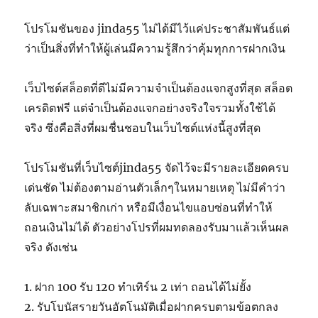
โปรโมชันของ jinda55 ไม่ได้มีไว้แค่ประชาสัมพันธ์แต่
ว่าเป็นสิ่งที่ทำให้ผู้เล่นมีความรู้สึกว่าคุ้มทุกการฝากเงิน
เว็บไซต์สล็อตที่ดีไม่มีความจำเป็นต้องแจกสูงที่สุด สล็อต
เครดิตฟรี แต่จำเป็นต้องแจกอย่างจริงใจรวมทั้งใช้ได้
จริง ซึ่งคือสิ่งที่ผมชื่นชอบในเว็บไซต์แห่งนี้สูงที่สุด
โปรโมชันที่เว็บไซต์jinda55 จัดไว้จะมีรายละเอียดครบ
เด่นชัด ไม่ต้องตามอ่านตัวเล็กๆในหมายเหตุ ไม่มีคำว่า
ลับเฉพาะสมาชิกเก่า หรือมีเงื่อนไขแอบซ่อนที่ทำให้
ถอนเงินไม่ได้ ตัวอย่างโปรที่ผมทดลองรับมาแล้วเห็นผล
จริง ดังเช่น
1. ฝาก 100 รับ 120 ทำเทิร์น 2 เท่า ถอนได้ไม่ยั้ง
2. รับโบนัสรายวันอัตโนมัติเมื่อฝากครบตามข้อตกลง