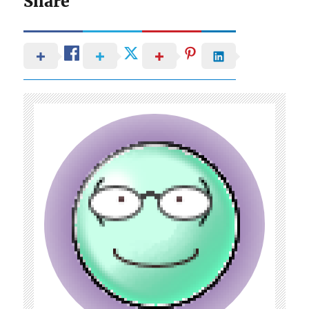
Share