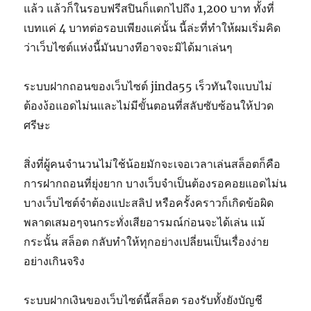
แล้ว แล้วก็ในรอบฟรีสปินก็แตกไปถึง 1,200 บาท ทั้งที่
เบทแค่ 4 บาทต่อรอบเพียงแค่นั้น นี้ล่ะที่ทำให้ผมเริ่มคิด
ว่าเว็บไซต์แห่งนี้มันบางทีอาจจะมิได้มาเล่นๆ
ระบบฝากถอนของเว็บไซต์ jinda55 เร็วทันใจแบบไม่
ต้องง้อแอดไม่นและไม่มีขั้นตอนที่สลับซับซ้อนให้ปวด
ศรีษะ
สิ่งที่ผู้คนจำนวนไม่ใช้น้อยมักจะเจอเวลาเล่นสล็อตก็คือ
การฝากถอนที่ยุ่งยาก บางเว็บจำเป็นต้องรอคอยแอดไม่น
บางเว็บไซต์จำต้องแปะสลิป หรือครั้งคราวก็เกิดข้อผิด
พลาดเสมอๆจนกระทั่งเสียอารมณ์ก่อนจะได้เล่น แม้
กระนั้น สล็อต กลับทำให้ทุกอย่างเปลี่ยนเป็นเรื่องง่าย
อย่างเกินจริง
ระบบฝากเงินของเว็บไซต์นี้สล็อต รองรับทั้งยังบัญชี