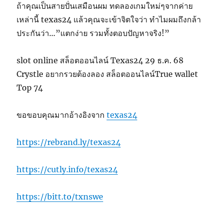
ถ้าคุณเป็นสายปั่นเสมือนผม ทดลองเกมใหม่ๆจากค่าย
เหล่านี้ texas24 แล้วคุณจะเข้าจิตใจว่า ทำไมผมถึงกล้า
ประกันว่า…”แตกง่าย รวมทั้งตอบปัญหาจริง!”
slot online สล็อตออนไลน์ Texas24 29 ธ.ค. 68
Crystle อยากรวยต้องลอง สล็อตออนไลน์True wallet
Top 74
ขอขอบคุณมากอ้างอิงจาก
texas24
https://rebrand.ly/texas24
https://cutly.info/texas24
https://bitt.to/txnswe