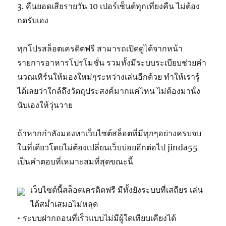
3. คืนยอดเสียรายวัน 10 เปอร์เซ็นต์ทุกเที่ยงคืน ไม่ต้อง
กดรับเอง
ทุกโปรสล็อตเครดิตฟรี สามารถเปิดดูได้จากหน้า
รายการอาหารโปรโมชั่น รวมทั้งมีระบบระเบียบช่วยคำ
นวณเทิร์นให้มองใหม่ๆระหว่างเล่นอีกด้วย ทำให้เรารู้
ได้เลยว่าใกล้ถึงวัตถุประสงค์มากแค่ไหน ไม่ต้องมานั่ง
นับเองให้วุ่นวาย
ถ้าหากกำลังมองหาเว็บไซต์สล็อตที่มีทุกๆอย่างครบจบ
ในที่เดียวโดยไม่ต้องเปลี่ยนเว็บบ่อยอีกต่อไป jinda55
เป็นคำตอบที่เหมาะสมที่สุดขณะนี้
เว็บไซต์นี้สล็อตเครดิตฟรี มีทั้งยังระบบที่เสถียร เล่น
ได้สม่ำเสมอไม่หลุด
• ระบบฝากถอนที่เร็วแบบไม่มีผู้ใดเทียบเคียงได้