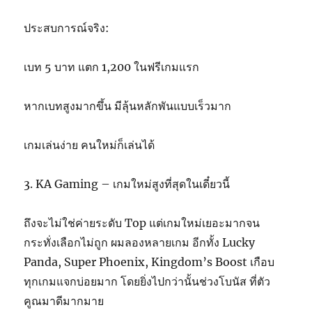
ประสบการณ์จริง:
เบท 5 บาท แตก 1,200 ในฟรีเกมแรก
หากเบทสูงมากขึ้น มีลุ้นหลักพันแบบเร็วมาก
เกมเล่นง่าย คนใหม่ก็เล่นได้
3. KA Gaming – เกมใหม่สูงที่สุดในเดี๋ยวนี้
ถึงจะไม่ใช่ค่ายระดับ Top แต่เกมใหม่เยอะมากจน
กระทั่งเลือกไม่ถูก ผมลองหลายเกม อีกทั้ง Lucky
Panda, Super Phoenix, Kingdom’s Boost เกือบ
ทุกเกมแจกบ่อยมาก โดยยิ่งไปกว่านั้นช่วงโบนัส ที่ตัว
คูณมาดีมากมาย