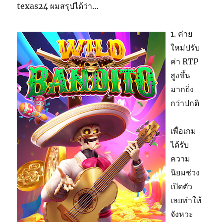
texas24 ผมสรุปได้ว่า…
1. ค่าย
ใหม่ปรับ
ค่า RTP
สูงขึ้น
มากยิ่ง
กว่าปกติ
เพื่อเกม
ได้รับ
ความ
นิยมช่วง
เปิดตัว
เลยทำให้
จังหวะ