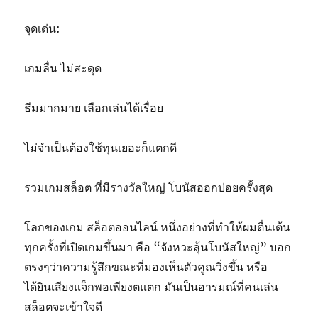
จุดเด่น:
เกมลื่น ไม่สะดุด
ธีมมากมาย เลือกเล่นได้เรื่อย
ไม่จำเป็นต้องใช้ทุนเยอะก็แตกดี
รวมเกมสล็อต ที่มีรางวัลใหญ่ โบนัสออกบ่อยครั้งสุด
โลกของเกม สล็อตออนไลน์ หนึ่งอย่างที่ทำให้ผมตื่นเต้น
ทุกครั้งที่เปิดเกมขึ้นมา คือ “จังหวะลุ้นโบนัสใหญ่” บอก
ตรงๆว่าความรู้สึกขณะที่มองเห็นตัวคูณวิ่งขึ้น หรือ
ได้ยินเสียงแจ็กพอเพียงตแตก มันเป็นอารมณ์ที่คนเล่น
สล็อตจะเข้าใจดี