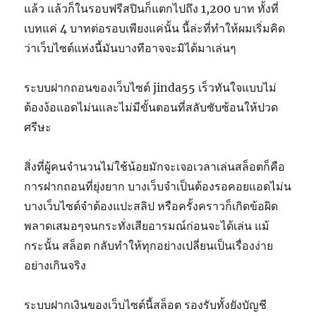
แล้ว แล้วก็ในรอบฟรีสปินก็แตกไปถึง 1,200 บาท ทั้งที่
เบทแค่ 4 บาทต่อรอบเพียงแค่นั้น นี้ล่ะที่ทำให้ผมเริ่มคิด
ว่าเว็บไซต์แห่งนี้มันบางทีอาจจะมิได้มาเล่นๆ
ระบบฝากถอนของเว็บไซต์ jinda55 เร็วทันใจแบบไม่
ต้องง้อแอดไม่นและไม่มีขั้นตอนที่สลับซับซ้อนให้ปวด
ศรีษะ
สิ่งที่ผู้คนจำนวนไม่ใช้น้อยมักจะเจอเวลาเล่นสล็อตก็คือ
การฝากถอนที่ยุ่งยาก บางเว็บจำเป็นต้องรอคอยแอดไม่น
บางเว็บไซต์จำต้องแปะสลิป หรือครั้งคราวก็เกิดข้อผิด
พลาดเสมอๆจนกระทั่งเสียอารมณ์ก่อนจะได้เล่น แม้
กระนั้น สล็อต กลับทำให้ทุกอย่างเปลี่ยนเป็นเรื่องง่าย
อย่างเกินจริง
ระบบฝากเงินของเว็บไซต์นี้สล็อต รองรับทั้งยังบัญชี