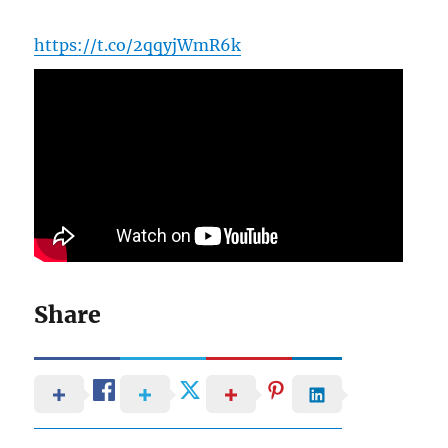
https://t.co/2qqyjWmR6k
Share