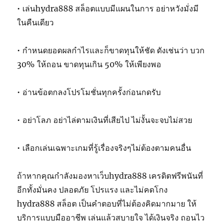
• เล่นhydra888 สล็อตแบบมีแผนในการ อย่าหวังมั่งมี
ในคืนเดียว
• กำหนดยอดผลกำไรและก็ขาดทุนให้ชัด ดังเช่นว่า บวก
30% ให้ถอน ขาดทุนเกิน 50% ให้เพียงพอ
• อ่านข้อตกลงโปรโมชั่นทุกครั้งก่อนกดรับ
• อย่าโลภ อย่าไล่ตามเงินที่เสียไป ไม่งั้นจะจบไม่สวย
• เลือกเล่นเฉพาะเกมที่รู้เรื่องจริงๆไม่ต้องตามคนอื่น
ถ้าหากคุณกำลังมองหาเว็บhydra888 เครดิตฟรีพนันที่
อีกทั้งมั่นคง ปลอดภัย โปรแรง และไม่คดโกง
hydra888 สล็อต เป็นคำตอบที่ไม่ต้องคิดมากมาย ให้
บริการแบบมืออาชีพ เล่นแล้วสบายใจ ได้เงินจริง ถอนไว