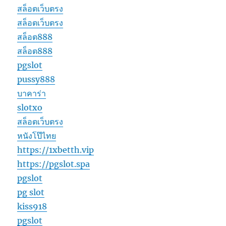
สล็อตเว็บตรง
สล็อตเว็บตรง
สล็อต888
สล็อต888
pgslot
pussy888
บาคาร่า
slotxo
สล็อตเว็บตรง
หนังโป๊ไทย
https://1xbetth.vip
https://pgslot.spa
pgslot
pg slot
kiss918
pgslot