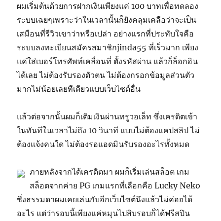
ผมเริ่มต้นด้วยการฝากเงินเพียงแค่ 100 บาทเพื่อทดลอง
ระบบเฉยๆเพราะว่าในเวลานั้นก็ยังคลุมเคลือว่าจะเป็น
เสมือนที่รีวิวเขาว่าหรือเปล่า อย่างแรกที่ประทับใจคือ
ระบบลงทะเบียนสมัครสมาชิกjinda55 ที่เร็วมาก เพียง
แค่ใส่เบอร์โทรศัพท์เคลื่อนที่ ตั้งรหัสผ่าน แล้วก็ล็อกอิน
ได้เลย ไม่ต้องรับรองตัวตน ไม่ต้องกรอกข้อมูลส่วนตัว
มากไม่น้อยเลยทีเดียวแบบเว็บไซต์อื่น
แล้วต่อจากนั้นผมก็เติมเงินผ่านทรูวอเล็ท ซึ่งเครดิตเข้า
ในทันทีในเวลาไม่ถึง 10 วินาที แบบไม่ต้องแคปสลิป ไม่
ต้องแจ้งคนใด ไม่ต้องรอแอดมินรับรองอะไรทั้งหมด
ภายหลังจากได้เครดิตมา ผมก็เริ่มเล่นสล็อต เกม
สล็อตจากค่าย PG เกมแรกที่เลือกคือ Lucky Neko
ซึ่งธรรมดาผมเคยเล่นกับอีกเว็บไซต์นึงแล้วไม่ค่อยได้
อะไร แต่ว่ารอบนี้เพียงแค่หมุนไปสิบรอบก็ได้ฟรีสปิน