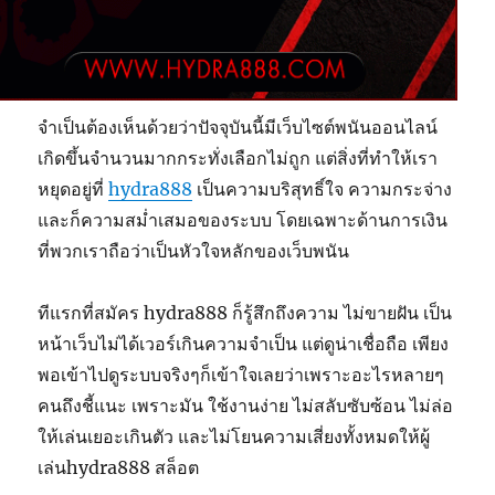
จำเป็นต้องเห็นด้วยว่าปัจจุบันนี้มีเว็บไซต์พนันออนไลน์
เกิดขึ้นจำนวนมากกระทั่งเลือกไม่ถูก แต่สิ่งที่ทำให้เรา
หยุดอยู่ที่
hydra888
เป็นความบริสุทธิ์ใจ ความกระจ่าง
และก็ความสม่ำเสมอของระบบ โดยเฉพาะด้านการเงิน
ที่พวกเราถือว่าเป็นหัวใจหลักของเว็บพนัน
ทีแรกที่สมัคร hydra888 ก็รู้สึกถึงความ ไม่ขายฝัน เป็น
หน้าเว็บไม่ได้เวอร์เกินความจำเป็น แต่ดูน่าเชื่อถือ เพียง
พอเข้าไปดูระบบจริงๆก็เข้าใจเลยว่าเพราะอะไรหลายๆ
คนถึงชี้แนะ เพราะมัน ใช้งานง่าย ไม่สลับซับซ้อน ไม่ล่อ
ให้เล่นเยอะเกินตัว และไม่โยนความเสี่ยงทั้งหมดให้ผู้
เล่นhydra888 สล็อต