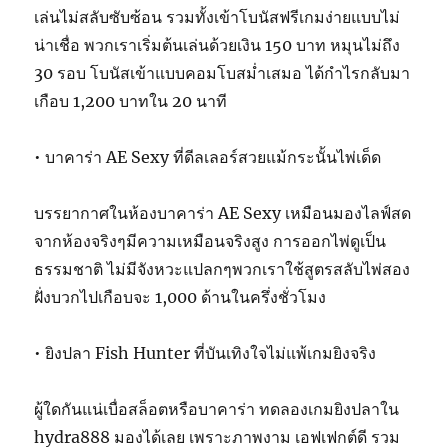
เล่นไม่สลับซับซ้อน รวมทั้งเข้าโบนัสฟรีเกมง่ายแบบไม่
น่าเชื่อ พวกเราเริ่มต้นเล่นด้วยเงิน 150 บาท หมุนไม่ถึง
30 รอบ โบนัสเข้าแบบคอมโบสม่ำเสมอ ได้กำไรกลับมา
เกือบ 1,200 บาทใน 20 นาที
• บาคาร่า AE Sexy ที่ดีลเลอร์สวยแม้กระนั้นไพ่เด็ด
บรรยากาศในห้องบาคาร่า AE Sexy เหมือนมองไลฟ์สด
จากห้องจริงๆมีความเหมือนจริงสูง การออกไพ่ดูเป็น
ธรรมชาติ ไม่มีจังหวะแปลกๆพวกเราใช้สูตรสลับไพ่สอง
ฝั่งบวกไปเกือบจะ 1,000 ด้านในครึ่งชั่วโมง
• ยิงปลา Fish Hunter ที่บันเทิงใจไม่แพ้เกมยิงจริง
ผู้ใดกันแน่เบื่อสล็อตหรือบาคาร่า ทดลองเกมยิงปลาใน
hydra888 มองได้เลย เพราะภาพงาม เอฟเฟกต์ดี รวม