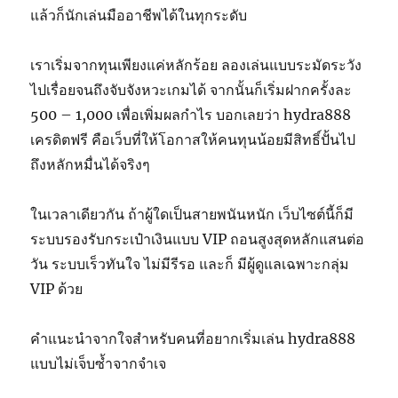
แล้วก็นักเล่นมืออาชีพได้ในทุกระดับ
เราเริ่มจากทุนเพียงแค่หลักร้อย ลองเล่นแบบระมัดระวัง
ไปเรื่อยจนถึงจับจังหวะเกมได้ จากนั้นก็เริ่มฝากครั้งละ
500 – 1,000 เพื่อเพิ่มผลกำไร บอกเลยว่า hydra888
เครดิตฟรี คือเว็บที่ให้โอกาสให้คนทุนน้อยมีสิทธิ์ปั้นไป
ถึงหลักหมื่นได้จริงๆ
ในเวลาเดียวกัน ถ้าผู้ใดเป็นสายพนันหนัก เว็บไซต์นี้ก็มี
ระบบรองรับกระเป๋าเงินแบบ VIP ถอนสูงสุดหลักแสนต่อ
วัน ระบบเร็วทันใจ ไม่มีรีรอ และก็ มีผู้ดูแลเฉพาะกลุ่ม
VIP ด้วย
คำแนะนำจากใจสำหรับคนที่อยากเริ่มเล่น hydra888
แบบไม่เจ็บซ้ำจากจำเจ