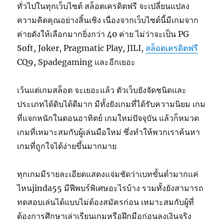
ทั่วไปในทุกเว็บไซต์ สล็อตเครดิตฟรี จะเปลี่ยนแปลง
ความคิดคุณอย่างสิ้นเชิง เนื่องจากเว็บไซต์นี้มีเกมจาก
ค่ายดังให้เลือกมากยิ่งกว่า 40 ค่าย ไม่ว่าจะเป็น PG
Soft, Joker, Pragmatic Play, JILI,
สล็อตเครดิตฟรี
CQ9, Spadegaming และอีกเยอะ
เว้นแต่เกมสล็อต จะเยอะแล้ว ตัวเว็บยังจัดชนิดและ
ประเภทได้ดิบได้ดีมาก มีทั้งยังเกมที่ได้รับความนิยม เกม
ที่แจกหนักในตอนอาทิตย์ เกมใหม่ปัจจุบัน แล้วก็หมวด
เกมที่เหมาะสมกับผู้เล่นมือใหม่ ซึ่งทำให้พวกเราค้นหา
เกมที่ถูกใจได้ง่ายขึ้นมากมาย
ทุกเกมมีรายละเอียดแสดงแจ่มชัดว่าเบทขั้นต่ำมากแค่
ไหนjinda55 มีฟีพบร์พิเศษอะไรบ้าง รวมทั้งยังสามารถ
ทดสอบเล่นได้แบบไม่ต้องสมัครก่อน เหมาะสมกับผู้ที่
ต้องการศึกษาเล่าเรียนเกมหรือฝึกมือก่อนลงเงินจริง