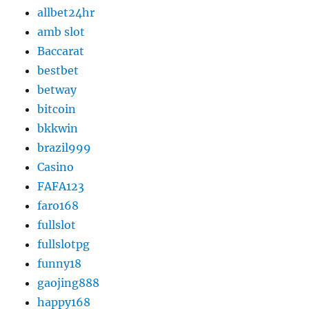
allbet24hr
amb slot
Baccarat
bestbet
betway
bitcoin
bkkwin
brazil999
Casino
FAFA123
faro168
fullslot
fullslotpg
funny18
gaojing888
happy168