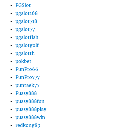
PGSlot
pgslot168
pgslot718
pgslot77
pgslotfish
pgslotgolf
pgslotth
pokbet
PunPro66
PunPro777
puntaek77
Pussy888
pussy888fun
pussy888play
pussy888win
redkong89