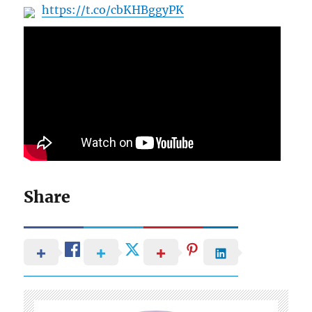
https://t.co/cbKHBggyPK
Share