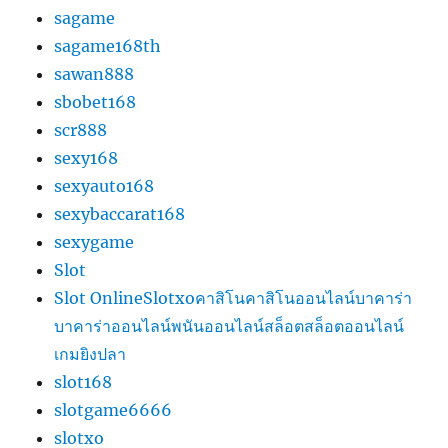
sagame
sagame168th
sawan888
sbobet168
scr888
sexy168
sexyauto168
sexybaccarat168
sexygame
Slot
Slot OnlineSlotxoคาสิโนคาสิโนออนไลน์บาคาร่า
บาคาร่าออนไลน์พนันออนไลน์สล็อตสล็อตออนไลน์
เกมยิงปลา
slot168
slotgame6666
slotxo