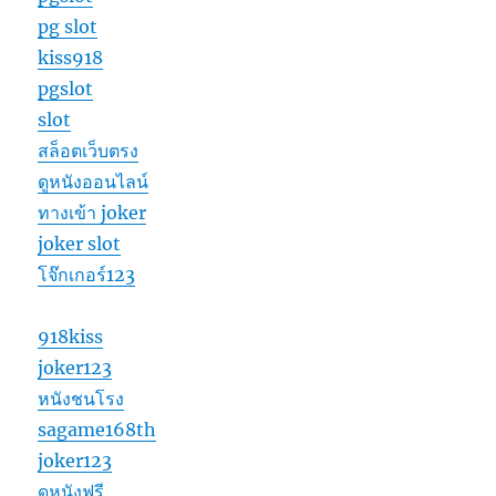
pg slot
kiss918
pgslot
slot
สล็อตเว็บตรง
ดูหนังออนไลน์
ทางเข้า joker
joker slot
โจ๊กเกอร์123
918kiss
joker123
หนังชนโรง
sagame168th
joker123
ดูหนังฟรี