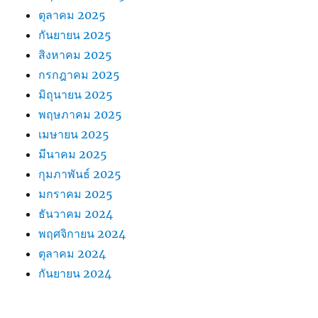
ตุลาคม 2025
กันยายน 2025
สิงหาคม 2025
กรกฎาคม 2025
มิถุนายน 2025
พฤษภาคม 2025
เมษายน 2025
มีนาคม 2025
กุมภาพันธ์ 2025
มกราคม 2025
ธันวาคม 2024
พฤศจิกายน 2024
ตุลาคม 2024
กันยายน 2024