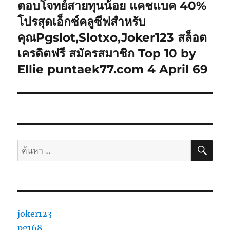
ต่อ
ตอบโจทย์สายทุนน้อย แคชแบค 40%
ไป:
โปรสุดเอ็กซ์คลูซีฟสำหรับ
คุณPgslot,Slotxo,Joker123 สล็อต
เครดิตฟรี สมัครสมาชิก Top 10 by
Ellie puntaek77.com 4 April 69
ค้นห
ค้นหา:
joker123
pg168