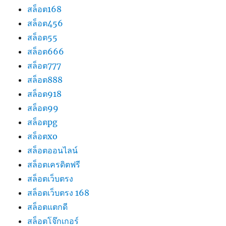
สล็อต168
สล็อต456
สล็อต55
สล็อต666
สล็อต777
สล็อต888
สล็อต918
สล็อต99
สล็อตpg
สล็อตxo
สล็อตออนไลน์
สล็อตเครดิตฟรี
สล็อตเว็บตรง
สล็อตเว็บตรง 168
สล็อตแตกดี
สล็อตโจ๊กเกอร์