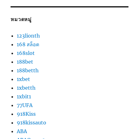
หมวดหมู่
123lionth
168 สล็อต
168slot
188bet
188betth
1xbet
1xbetth
1xbit1
77UFA
918Kiss
918kissauto
ABA