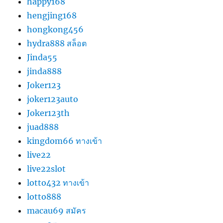
happy168
hengjing168
hongkong456
hydra888 สล็อต
Jinda55
jinda888
Joker123
joker123auto
Joker123th
juad888
kingdom66 ทางเข้า
live22
live22slot
lotto432 ทางเข้า
lotto888
macau69 สมัคร