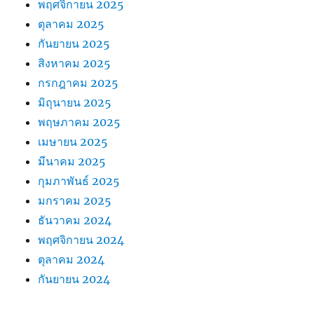
พฤศจิกายน 2025
ตุลาคม 2025
กันยายน 2025
สิงหาคม 2025
กรกฎาคม 2025
มิถุนายน 2025
พฤษภาคม 2025
เมษายน 2025
มีนาคม 2025
กุมภาพันธ์ 2025
มกราคม 2025
ธันวาคม 2024
พฤศจิกายน 2024
ตุลาคม 2024
กันยายน 2024