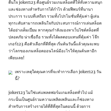
ตื่นใจ joker123 คือศูนย์รวมเกมสล็อตที่ให้ทั้งความสนุก
และช่องทางสำหรับการได้กำไร ด้วยฟีพบร์ที่นานา
ประการ ระบบที่เสถียร รวมทั้งโปรโมชั่นที่คุ้มค่า ผู้เล่น
ทุกระดับสามารถเพลินใจกับประสบการณ์การเล่นสล็อต
ได้อย่างเต็มเปี่ยม หากคุณกำลังมองหาเว็บไซต์สล็อตที่
ปลอดภัย น่าเชื่อถือ รวมทั้งได้ผลตอบแทนที่คุ้มค่า โจ๊ก
เกอร์123 คือตัวเลือกที่ดีที่สุด เริ่มต้นวันนี้แล้วคุณจะพบ
ว่าโลกของเกมสล็อตออนไลน์มีอะไรให้คุณค้นหาอีก
เพียบเลย!
เพราะเหตุใดคุณควรที่จะทำการเลือก joker123 วัน
นี้?
joker123 ไม่ใช่แค่แพลตฟอร์มเกมสล็อตทั่วไป แม้
กระนั้นเป็นศูนย์รวมความเพลิดเพลินและก็ช่องทาง
สำหรับการสร้างรายได้ที่ดีที่สุดในตอนนี้ ด้วยการ