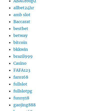
ABAGroup2
allbet24hr
amb slot
Baccarat
bestbet
betway
bitcoin
bkkwin
brazil999
Casino
FAFA123
faro168
fullslot
fullslotpg
funny18
gaojing888