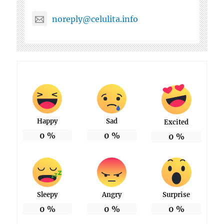
noreply@celulita.info
Happy
Sad
Excited
0
%
0
%
0
%
Sleepy
Angry
Surprise
0
%
0
%
0
%