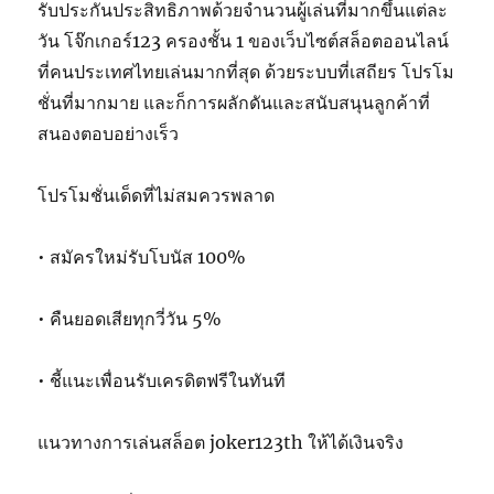
รับประกันประสิทธิภาพด้วยจำนวนผู้เล่นที่มากขึ้นแต่ละ
วัน โจ๊กเกอร์123 ครองชั้น 1 ของเว็บไซต์สล็อตออนไลน์
ที่คนประเทศไทยเล่นมากที่สุด ด้วยระบบที่เสถียร โปรโม
ชั่นที่มากมาย และก็การผลักดันและสนับสนุนลูกค้าที่
สนองตอบอย่างเร็ว
โปรโมชั่นเด็ดที่ไม่สมควรพลาด
• สมัครใหม่รับโบนัส 100%
• คืนยอดเสียทุกวี่วัน 5%
• ชี้แนะเพื่อนรับเครดิตฟรีในทันที
แนวทางการเล่นสล็อต joker123th ให้ได้เงินจริง