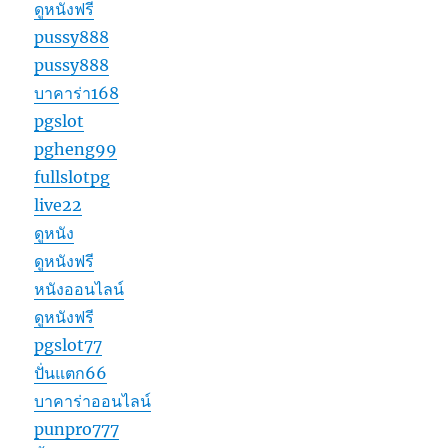
ดูหนังฟรี
pussy888
pussy888
บาคาร่า168
pgslot
pgheng99
fullslotpg
live22
ดูหนัง
ดูหนังฟรี
หนังออนไลน์
ดูหนังฟรี
pgslot77
ปั่นแตก66
บาคาร่าออนไลน์
punpro777