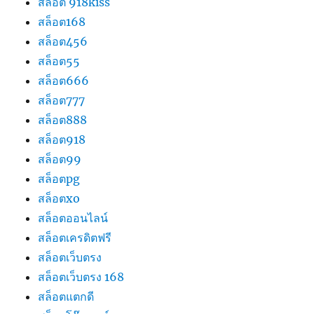
สล็อต 918kiss
สล็อต168
สล็อต456
สล็อต55
สล็อต666
สล็อต777
สล็อต888
สล็อต918
สล็อต99
สล็อตpg
สล็อตxo
สล็อตออนไลน์
สล็อตเครดิตฟรี
สล็อตเว็บตรง
สล็อตเว็บตรง 168
สล็อตแตกดี