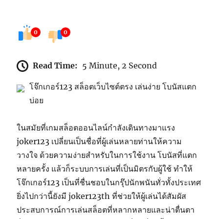
0
0
Read Time:
5 Minute, 2 Second
โจ๊กเกอร์123 สล็อตเว็บไซต์ตรง เล่นง่าย โบนัสแตก
บ่อย
ในสมัยที่เกมสล็อตออนไลน์กำลังเดินทางมาแรง
joker123 เปลี่ยนเป็นชื่อที่ผู้เล่นหลายท่านให้ความ
วางใจ ด้วยความง่ายสำหรับในการใช้งาน โบนัสที่แตก
หลายครั้ง แล้วก็ระบบการเล่นที่เป็นมิตรกับผู้ใช้ ทำให้
โจ๊กเกอร์123 เป็นที่ชื่นชอบในกรุ๊ปนักพนันทั่วทั้งประเทศ
ยิ่งไปกว่านี้ยังมี joker123th ที่ช่วยให้ผู้เล่นได้สัมผัส
ประสบการณ์การเล่นสล็อตที่หลากหลายและน่าตื่นตา