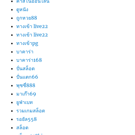
คาสิโนออนไลน์
ดูหนัง
ถูกหวย88
ทางเข้า live22
ทางเข้า live22
ทางเข้าpg
บาคาร่า
บาคาร่า168
ปั่นสล็อต
ปั่นแตก66
พุซซี่888
มาเก๊า69
ยูฟ่าเบท
รวมเกมสล็อต
รอยัล558
สล็อต