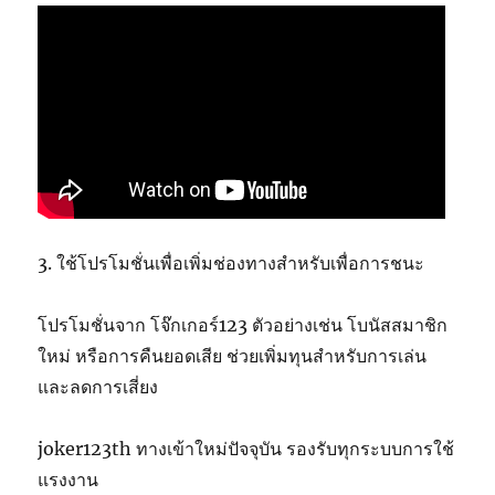
3. ใช้โปรโมชั่นเพื่อเพิ่มช่องทางสำหรับเพื่อการชนะ
โปรโมชั่นจาก โจ๊กเกอร์123 ตัวอย่างเช่น โบนัสสมาชิก
ใหม่ หรือการคืนยอดเสีย ช่วยเพิ่มทุนสำหรับการเล่น
และลดการเสี่ยง
joker123th ทางเข้าใหม่ปัจจุบัน รองรับทุกระบบการใช้
แรงงาน