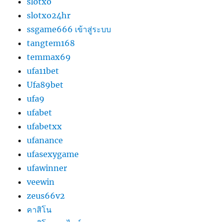
slotxo
slotxo24hr
ssgame666 เข้าสู่ระบบ
tangtem168
temmax69
ufa11bet
Ufa89bet
ufa9
ufabet
ufabetxx
ufanance
ufasexygame
ufawinner
veewin
zeus66v2
คาสิโน