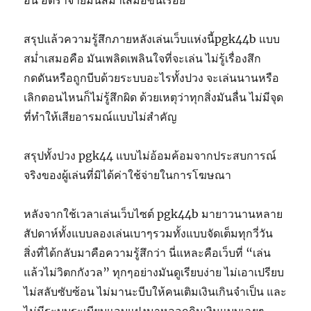
สรุปแล้วความรู้สึกภายหลังเล่นเว็บแห่งนี้pgk44b แบบ
สม่ำเสมอคือ มันเพลิดเพลินใจที่จะเล่น ไม่รู้เรื่องสึก
กดดันหรือถูกบีบด้วยระบบอะไรทั้งปวง จะเล่นนานหรือ
เลิกตอนไหนก็ไม่รู้สึกผิด ด้วยเหตุว่าทุกสิ่งมันลื่น ไม่มีจุด
ที่ทำให้เสียอารมณ์แบบไม่สำคัญ
สรุปทั้งปวง pgk44 แบบไม่อ้อมค้อมจากประสบการณ์
จริงของผู้เล่นที่มิได้ค่าใช้จ่ายในการโฆษณา
หลังจากใช้เวลาเล่นเว็บไซต์ pgk44b มายาวนานหลาย
สัปดาห์ทั้งแบบลองเล่นเบาๆรวมทั้งแบบจัดเต็มทุกวี่วัน
สิ่งที่ได้กลับมาคือความรู้สึกว่า นี่แหละคือเว็บที่ “เล่น
แล้วไม่วิตกกังวล” ทุกๆอย่างมันดูเรียบง่าย ไม่เอาเปรียบ
ไม่สลับซับซ้อน ไม่มานะบีบให้คนเติมเงินเกินจำเป็น และ
ไม่มีระบบระเบียบแอบแฝงมาหลอกกินเงินแบบเฉยๆ