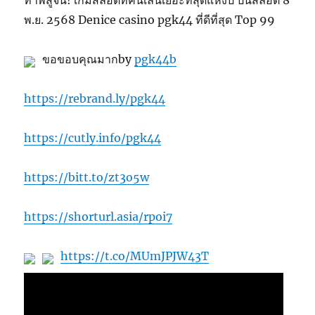
พ.ย. 2568 Denice casino pgk44 ที่ดีที่สุด Top 99
ขอขอบคุณมากby
pgk44b
https://rebrand.ly/pgk44
https://cutly.info/pgk44
https://bitt.to/zt3o5w
https://shorturl.asia/rpoi7
https://t.co/MUmJPJW43T