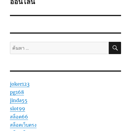
ออนไลน์
ค้นห
ค้นหา:
joker123
pg168
jinda55
slot99
สล็อต66
สล็อตเว็บตรง