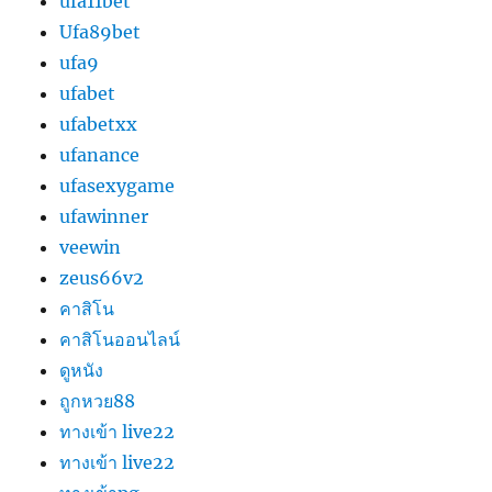
ufa11bet
Ufa89bet
ufa9
ufabet
ufabetxx
ufanance
ufasexygame
ufawinner
veewin
zeus66v2
คาสิโน
คาสิโนออนไลน์
ดูหนัง
ถูกหวย88
ทางเข้า live22
ทางเข้า live22