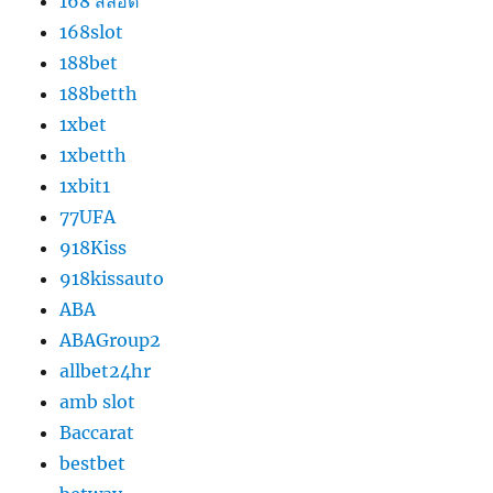
168 สล็อต
168slot
188bet
188betth
1xbet
1xbetth
1xbit1
77UFA
918Kiss
918kissauto
ABA
ABAGroup2
allbet24hr
amb slot
Baccarat
bestbet