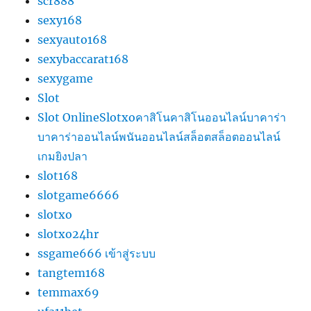
scr888
sexy168
sexyauto168
sexybaccarat168
sexygame
Slot
Slot OnlineSlotxoคาสิโนคาสิโนออนไลน์บาคาร่า
บาคาร่าออนไลน์พนันออนไลน์สล็อตสล็อตออนไลน์
เกมยิงปลา
slot168
slotgame6666
slotxo
slotxo24hr
ssgame666 เข้าสู่ระบบ
tangtem168
temmax69