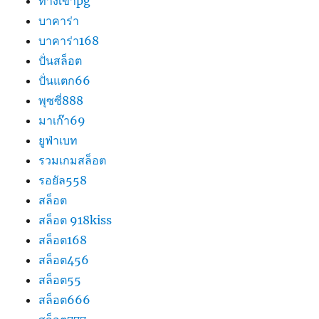
ทางเข้าpg
บาคาร่า
บาคาร่า168
ปั่นสล็อต
ปั่นแตก66
พุซซี่888
มาเก๊า69
ยูฟ่าเบท
รวมเกมสล็อต
รอยัล558
สล็อต
สล็อต 918kiss
สล็อต168
สล็อต456
สล็อต55
สล็อต666