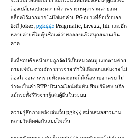
ต้องเปลี่ยนแปลงความคิด เพราะเหตุว่ารวมค่ายเกม
สล็อตไว้มากมาย ไม่ใช่แค่ค่าย PG อย่างที่ชื่อเว็บบอก
ยังมี Joker,
pgk44b
Pragmatic, Live22, Jili, และอีก
หลายค่ายที่ไม่คุ้นชื่อแต่ว่าพอลองแล้วสนุกสนานเกิน
คาด
สิ่งที่ชอบคือหน้าเกมถูกจัดไว้เป็นหมวดหมู่ แยกตามค่าย
ตามแฟชั่น ตามอัตราการจ่าย ทำให้เลือกเกมเล่นง่าย ไม่
ต้องไถจอนานๆรวมทั้งแต่ละเกมก็มีเนื้อหาบอกครบ ไม่
ว่าจะเป็นค่า RTP ปริมาณไลน์เดิมพัน ฟีพบร์พิเศษ หรือ
แม้กระทั้งรีวิวจากผู้เล่นผู้อื่นในระบบ
ความรู้สึกภายหลังเล่นเว็บ pgk44 สม่ำเสมอยาวนาน
หลายวันติดต่อกันแบบไม่เว้น
ภายหลังทดลองเล่นเว็บ pgk44b ทุกๆวันแบบไม่เว้นมา