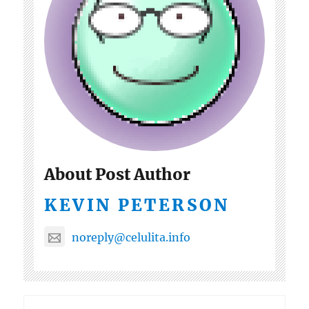
About Post Author
KEVIN PETERSON
noreply@celulita.info