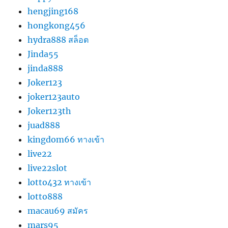
hengjing168
hongkong456
hydra888 สล็อต
Jinda55
jinda888
Joker123
joker123auto
Joker123th
juad888
kingdom66 ทางเข้า
live22
live22slot
lotto432 ทางเข้า
lotto888
macau69 สมัคร
mars95