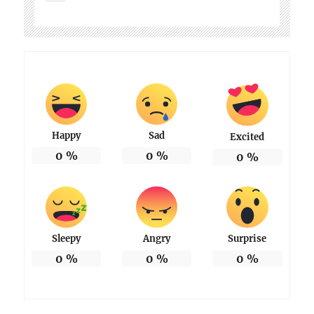
Happy
Sad
Excited
0
%
0
%
0
%
Sleepy
Angry
Surprise
0
%
0
%
0
%