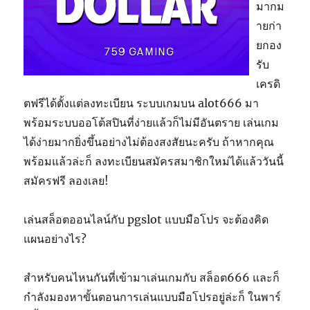
มากม
ายก่า
ยกอง
รับ
เครดิ
ตฟรีได้ตั้งแต่ลงทะเบียน ระบบเกมบน alot666 มา
พร้อมระบบออโต้สปินที่ง่ายแล้วก็ไม่มีอันตราย เล่นเกม
ได้ง่ายมากยิ่งขึ้นอย่างไม่ต้องสงสัยนะครับ ถ้าหากคุณ
พร้อมแล้วล่ะก็ ลงทะเบียนสมัครสมาชิกใหม่ได้แล้ววันนี้
สมัครฟรี ลองเลย!
เล่นสล็อตออนไลน์กับ pgslot แบบมือโปร จะต้องคิด
แผนอย่างไร?
สำหรับคนไหนกันที่เข้ามาเล่นเกมกับ สล็อต666 และก็
กำลังมองหาขั้นตอนการเล่นแบบมือโปรอยู่ล่ะก็ ในพาร์