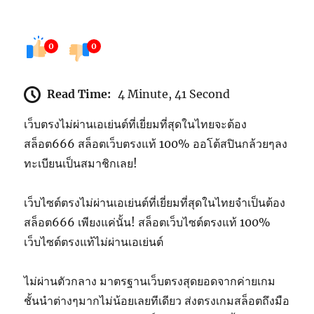
0
0
Read Time:
4 Minute, 41 Second
เว็บตรงไม่ผ่านเอเย่นต์ที่เยี่ยมที่สุดในไทยจะต้อง
สล็อต666 สล็อตเว็บตรงแท้ 100% ออโต้สปินกล้วยๆลง
ทะเบียนเป็นสมาชิกเลย!
เว็บไซต์ตรงไม่ผ่านเอเย่นต์ที่เยี่ยมที่สุดในไทยจำเป็นต้อง
สล็อต666 เพียงแค่นั้น! สล็อตเว็บไซต์ตรงแท้ 100%
เว็บไซต์ตรงแท้ไม่ผ่านเอเย่นต์
ไม่ผ่านตัวกลาง มาตรฐานเว็บตรงสุดยอดจากค่ายเกม
ชั้นนำต่างๆมากไม่น้อยเลยทีเดียว ส่งตรงเกมสล็อตถึงมือ