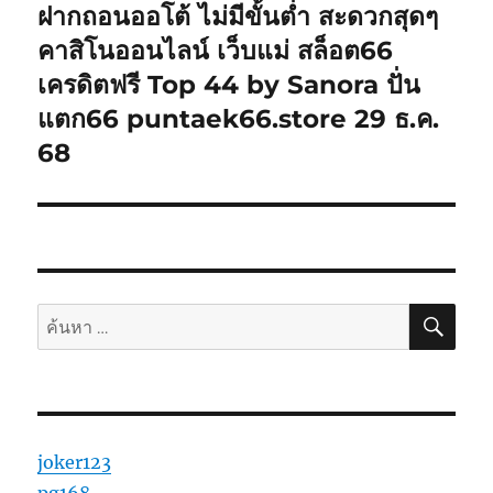
ต่อ
ฝากถอนออโต้ ไม่มีขั้นต่ำ สะดวกสุดๆ
ไป:
คาสิโนออนไลน์ เว็บแม่ สล็อต66
เครดิตฟรี Top 44 by Sanora ปั่น
แตก66 puntaek66.store 29 ธ.ค.
68
ค้นห
ค้นหา:
joker123