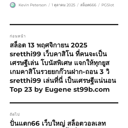
ผู้
เขียน
หมวด
ป้าย
Kevin Peterson
1 ตุลาคม 2025
สล็อต666
PGSlot
เขียน
เมื่อ
หมู่
กำกับ
แนะแนว
ก่อนหน้า
เรื่อง
สล็อต 13 พฤศจิกายน 2025
เรื่อง
ก่อน
sretthi99 เว็บคาสิโน ที่คนจะเป็น
หน้า:
เศรษฐีเล่น โบนัสพิเศษ แจกให้ทุกยูส
เกมคาสิโนรวยยกก๊วนฝาก-ถอน 3 วิ
sretthi99 เล่นที่นี่ เป็นเศรษฐีแน่นอน
Top 23 by Eugene st99b.com
ถัดไป
ปั่นแตก66 เว็บใหญ่ สล็อตวอลเลท
เรื่อง