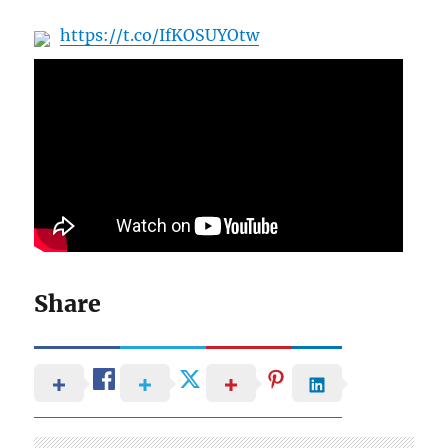
https://t.co/IfKOSUYOtw
Share