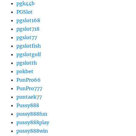
pgk44b
PGSlot
pgslot168
pgslot718
pgslot77
pgslotfish
pgslotgolf
pgslotth
pokbet
PunPro66
PunPro777
puntaek77
Pussy888
pussy888fun
pussy888play
pussy888win