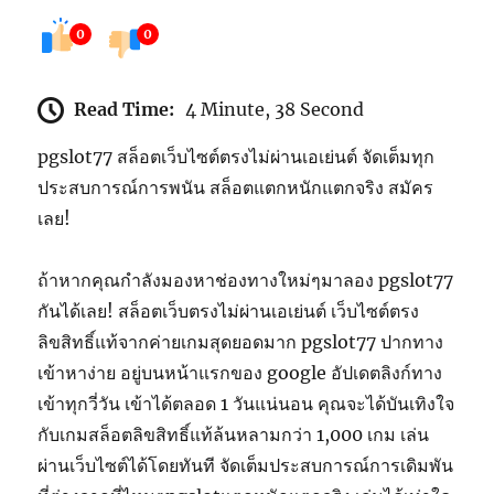
0
0
Read Time:
4 Minute, 38 Second
pgslot77 สล็อตเว็บไซต์ตรงไม่ผ่านเอเย่นต์ จัดเต็มทุก
ประสบการณ์การพนัน สล็อตแตกหนักแตกจริง สมัคร
เลย!
ถ้าหากคุณกำลังมองหาช่องทางใหม่ๆมาลอง pgslot77
กันได้เลย! สล็อตเว็บตรงไม่ผ่านเอเย่นต์ เว็บไซต์ตรง
ลิขสิทธิ์แท้จากค่ายเกมสุดยอดมาก pgslot77 ปากทาง
เข้าหาง่าย อยู่บนหน้าแรกของ google อัปเดตลิงก์ทาง
เข้าทุกวี่วัน เข้าได้ตลอด 1 วันแน่นอน คุณจะได้บันเทิงใจ
กับเกมสล็อตลิขสิทธิ์แท้ล้นหลามกว่า 1,000 เกม เล่น
ผ่านเว็บไซต์ได้โดยทันที จัดเต็มประสบการณ์การเดิมพัน