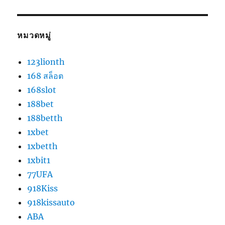
หมวดหมู่
123lionth
168 สล็อต
168slot
188bet
188betth
1xbet
1xbetth
1xbit1
77UFA
918Kiss
918kissauto
ABA