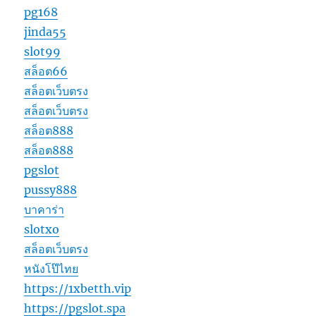
pg168
jinda55
slot99
สล็อต66
สล็อตเว็บตรง
สล็อตเว็บตรง
สล็อต888
สล็อต888
pgslot
pussy888
บาคาร่า
slotxo
สล็อตเว็บตรง
หนังโป๊ไทย
https://1xbetth.vip
https://pgslot.spa