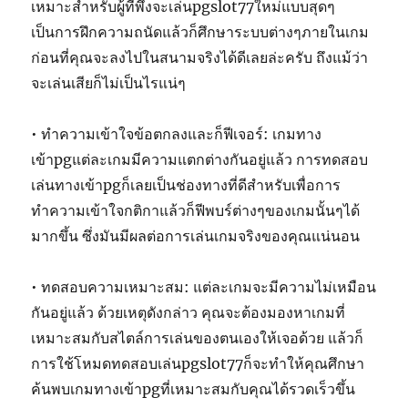
เหมาะสำหรับผู้ที่พึ่งจะเล่นpgslot77ใหม่แบบสุดๆ
เป็นการฝึกความถนัดแล้วก็ศึกษาระบบต่างๆภายในเกม
ก่อนที่คุณจะลงไปในสนามจริงได้ดีเลยล่ะครับ ถึงแม้ว่า
จะเล่นเสียก็ไม่เป็นไรแน่ๆ
• ทำความเข้าใจข้อตกลงและก็ฟีเจอร์: เกมทาง
เข้าpgแต่ละเกมมีความแตกต่างกันอยู่แล้ว การทดสอบ
เล่นทางเข้าpgก็เลยเป็นช่องทางที่ดีสำหรับเพื่อการ
ทำความเข้าใจกติกาแล้วก็ฟีพบร์ต่างๆของเกมนั้นๆได้
มากขึ้น ซึ่งมันมีผลต่อการเล่นเกมจริงของคุณแน่นอน
• ทดสอบความเหมาะสม: แต่ละเกมจะมีความไม่เหมือน
กันอยู่แล้ว ด้วยเหตุดังกล่าว คุณจะต้องมองหาเกมที่
เหมาะสมกับสไตล์การเล่นของตนเองให้เจอด้วย แล้วก็
การใช้โหมดทดสอบเล่นpgslot77ก็จะทำให้คุณศึกษา
ค้นพบเกมทางเข้าpgที่เหมาะสมกับคุณได้รวดเร็วขึ้น