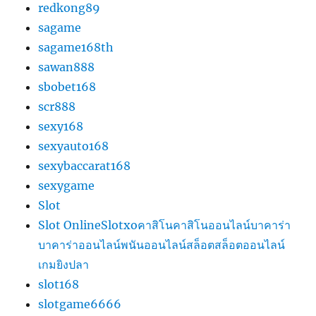
redkong89
sagame
sagame168th
sawan888
sbobet168
scr888
sexy168
sexyauto168
sexybaccarat168
sexygame
Slot
Slot OnlineSlotxoคาสิโนคาสิโนออนไลน์บาคาร่า
บาคาร่าออนไลน์พนันออนไลน์สล็อตสล็อตออนไลน์
เกมยิงปลา
slot168
slotgame6666