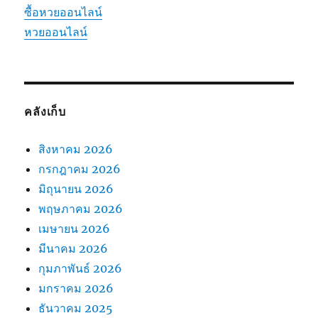
ซื้อหวยออนไลน์
หวยออนไลน์
คลังเก็บ
สิงหาคม 2026
กรกฎาคม 2026
มิถุนายน 2026
พฤษภาคม 2026
เมษายน 2026
มีนาคม 2026
กุมภาพันธ์ 2026
มกราคม 2026
ธันวาคม 2025