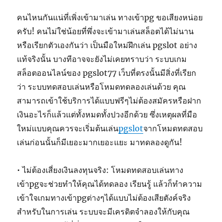
คนไหนกันแน่ที่เพิ่งเข้ามาเล่น ทางเข้าpg ขอเสียงหน่อย
ครับ! คนไม่ใช่น้อยที่พึ่งจะเข้ามาเล่นสล็อตได้ไม่นาน
หรือเรียกตัวเองกันว่า เป็นมือใหม่ฝึกเล่น pgslot อย่าง
แท้จริงนั้น บางทีอาจจะยังไม่เคยทราบว่า ระบบเกม
สล็อตออนไลน์ของ pgslot77 เว็บที่ตรงนั้นมีสิ่งที่เรียก
ว่า ระบบทดสอบเล่นหรือโหมดทดลองเล่นด้วย คุณ
สามารถเข้าใช้บริการได้แบบฟรีๆไม่ต้องสมัครหรือฝาก
เงินอะไรก็แล้วแต่ทั้งหมดทั้งปวงอีกด้วย ซึ่งเหตุผลที่มือ
ใหม่แบบคุณควรจะเริ่มต้นเล่น
pgslot
จากโหมดทดสอบ
เล่นก่อนนั้นก็มีเยอะมากเยอะแยะ มาทดลองดูกัน!
• ไม่ต้องเสี่ยงเงินลงทุนจริง: โหมดทดสอบเล่นทาง
เข้าpgจะช่วยทำให้คุณได้ทดลอง เรียนรู้ แล้วก็ทำความ
เข้าใจเกมทางเข้าpgต่างๆได้แบบไม่ต้องเสียตังค์จริง
สำหรับในการเล่น ระบบจะมีเครดิตจำลองให้กับคุณ