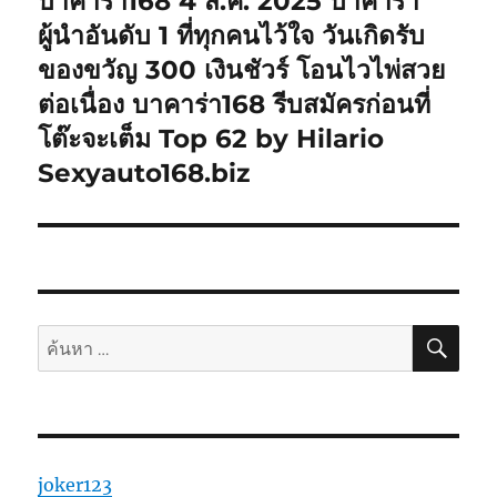
บาคาร่า168 4 ส.ค. 2025 บาคาร่า
ต่อ
ผู้นำอันดับ 1 ที่ทุกคนไว้ใจ วันเกิดรับ
ไป:
ของขวัญ 300 เงินชัวร์ โอนไวไพ่สวย
ต่อเนื่อง บาคาร่า168 รีบสมัครก่อนที่
โต๊ะจะเต็ม Top 62 by Hilario
Sexyauto168.biz
ค้นห
ค้นหา:
joker123