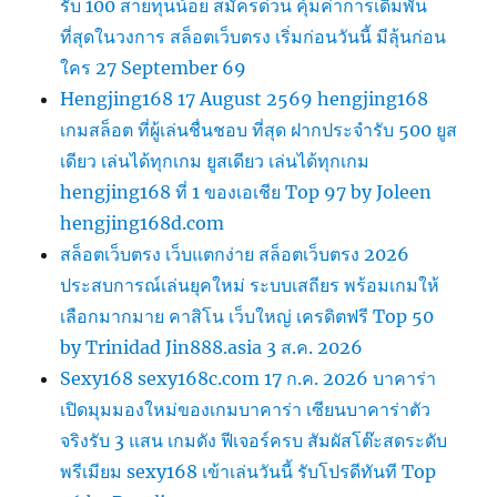
รับ 100 สายทุนน้อย สมัครด่วน คุ้มค่าการเดิมพัน
ที่สุดในวงการ สล็อตเว็บตรง เริ่มก่อนวันนี้ มีลุ้นก่อน
ใคร 27 September 69
Hengjing168 17 August 2569 hengjing168
เกมสล็อต ที่ผู้เล่นชื่นชอบ ที่สุด ฝากประจำรับ 500 ยูส
เดียว เล่นได้ทุกเกม ยูสเดียว เล่นได้ทุกเกม
hengjing168 ที่ 1 ของเอเชีย Top 97 by Joleen
hengjing168d.com
สล็อตเว็บตรง เว็บแตกง่าย สล็อตเว็บตรง 2026
ประสบการณ์เล่นยุคใหม่ ระบบเสถียร พร้อมเกมให้
เลือกมากมาย คาสิโน เว็บใหญ่ เครดิตฟรี Top 50
by Trinidad Jin888.asia 3 ส.ค. 2026
Sexy168 sexy168c.com 17 ก.ค. 2026 บาคาร่า
เปิดมุมมองใหม่ของเกมบาคาร่า เซียนบาคาร่าตัว
จริงรับ 3 แสน เกมดัง ฟีเจอร์ครบ สัมผัสโต๊ะสดระดับ
พรีเมียม sexy168 เข้าเล่นวันนี้ รับโปรดีทันที Top