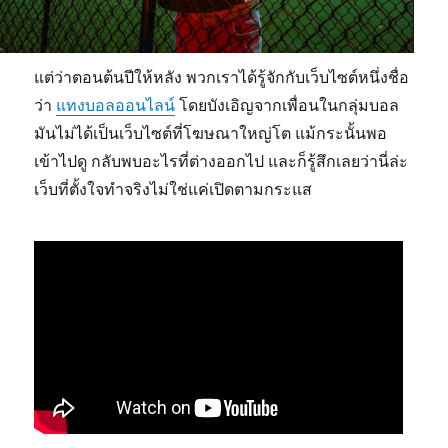
แต่ว่าตอนต้นปีให้หลัง พวกเราได้รู้จักกับเว็บไซต์หนึ่งชื่อ
ว่า
แทงบอลออนไลน์
โดยบังเอิญจากเพื่อนในกลุ่มบอล
มันไม่ได้เป็นเว็บไซต์ที่โฆษณาใหญ่โต แม้กระนั้นพอ
เข้าไปดู กลับพบอะไรที่ต่างออกไป และก็รู้สึกเลยว่านี่ล่ะ
เว็บที่ตั้งใจทำจริงไม่ใช่แค่เปิดตามกระแส