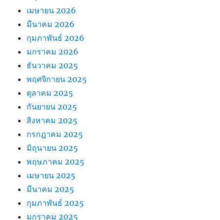
เมษายน 2026
มีนาคม 2026
กุมภาพันธ์ 2026
มกราคม 2026
ธันวาคม 2025
พฤศจิกายน 2025
ตุลาคม 2025
กันยายน 2025
สิงหาคม 2025
กรกฎาคม 2025
มิถุนายน 2025
พฤษภาคม 2025
เมษายน 2025
มีนาคม 2025
กุมภาพันธ์ 2025
มกราคม 2025