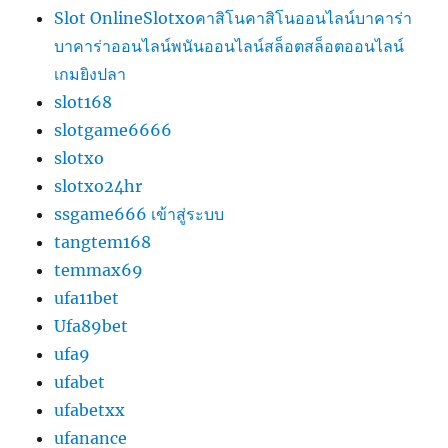
Slot OnlineSlotxoคาสิโนคาสิโนออนไลน์บาคาร่า
บาคาร่าออนไลน์พนันออนไลน์สล็อตสล็อตออนไลน์
เกมยิงปลา
slot168
slotgame6666
slotxo
slotxo24hr
ssgame666 เข้าสู่ระบบ
tangtem168
temmax69
ufa11bet
Ufa89bet
ufa9
ufabet
ufabetxx
ufanance