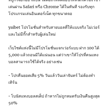
เล่นผ่าน Safari หรือ Chrome ได้ในทันที รองรับทุก
โปรแกรมเล่นอินเตอร์เน็ต ทุกขนาดจอ
yaibet โปรโมชั่นสำหรับสายบอลที่ให้แบบจริง ไม่เว่อร์
และไม่มีกั๊กสำหรับผู้เล่นใหม่
เว็บไซต์แห่งนี้ไม่มีโปรโมชั่นแจกเว่อร์แบบ ฝาก 100 ได้
5,000 แล้วถอนมิได้แน่นอน แต่ว่าเขาให้โปรที่คนแทง
บอลสามารถใช้ได้จริง อย่างเช่น
• โปรคืนยอดเสีย 5% วันแล้ววันเล่าจันทร์ ไม่ต้องทำ
เทิร์น
• โบนัสแทงบอลสเต็ป ถ้าหากไม่ถูกหมดรับเงินคืนสูงสุด
50%