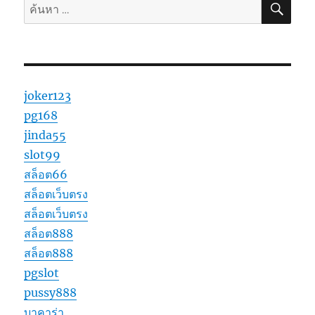
ค้นหา:
joker123
pg168
jinda55
slot99
สล็อต66
สล็อตเว็บตรง
สล็อตเว็บตรง
สล็อต888
สล็อต888
pgslot
pussy888
บาคาร่า