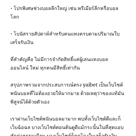
• โปรพิเศษช่วงบอลลีกใหญ่ เช่น พรีเมียร์ลีกหรือบอล
โลก
• โบนัสรายสัปดาห์สำหรับคนแทงครบตามปริมาณใบ
เสร็จรับเงิน
ที่สำคัญคือ ไม่มีการจำกัดสิทธิ์แค่ผู้เล่นแทงบอล
ออนไลน์ ใหม่ ทุกคนมีสิทธิ์เท่ากัน
สรุปภาพรวมจากประสบการณ์ตรง yaibet เป็นเว็บไซต์
พนันบอลที่ไม่ต้องอวยให้มากมาย ด้วยเหตุว่าของแท้มัน
พิสูจน์ได้ด้วยตัวเอง
เราผ่านเว็บไซต์พนันบอลมามาก พบทั้งเว็บไซต์ดีและก็
เว็บฉ้อฉล บางเว็บไซต์ตอนต้นดูดีแม้กระนั้นในที่สุดแอบ
หักค่าธรรมเนียม บางเว็บไซต์ก็คดโกงใบเสร็จรับเงิน