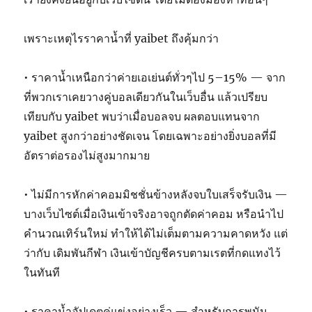
เพราะเหตุไรราคาน้ำที่ yaibet ถึงคุ้มกว่า
• ราคาน้ำเหนือกว่าค่ายเอเย่นต์ทั่วๆไป 5–15% — จาก
ที่พวกเราเคยวางคู่บอลเดียวกันในเว็บอื่น แล้วเปรียบ
เทียบกับ yaibet พบว่าเมื่อบอลจบ ผลตอบแทนจาก
yaibet สูงกว่าอย่างชัดเจน โดยเฉพาะอย่างยิ่งบอลที่มี
อัตราต่อรองไม่สูงมากมาย
• ไม่มีการหักค่าคอมมิชชั่นข้างหลังจบใบเสร็จรับเงิน —
บางเว็บไซต์เมื่อเงินเข้าจริงอาจถูกตัดค่าคอม หรือนำไป
คำนวณเทิร์นใหม่ ทำให้ได้ไม่เต็มตามความคาดหวัง แต่
ว่ากับ เดิมพันกีฬา เงินเข้าบัญชีครบตามเรตที่กดแทงไว้
ในทันที
• ราคาน้ำอัปเดตคู่แข่งอย่างเร็ว — สำหรับการพนัน