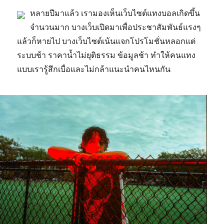
หลายปีมาแล้ว เรามองเห็นเว็บไซต์แทงบอลเกิดขึ้น
จำนวนมาก บางเว็บเปิดมาเพื่อประชาสัมพันธ์แรงๆ
แล้วก็หายไป บางเว็บไซต์เน้นแจกโปรโมชั่นหลอกแต่
ระบบช้า ราคาน้ำไม่ยุติธรรม ข้อมูลช้า ทำให้คนแทง
แบบเรารู้สึกเบื่อและไม่กล้าแนะนำคนไหนกัน