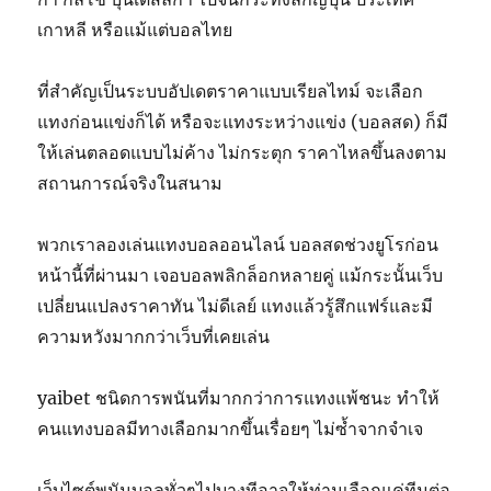
เกาหลี หรือแม้แต่บอลไทย
ที่สำคัญเป็นระบบอัปเดตราคาแบบเรียลไทม์ จะเลือก
แทงก่อนแข่งก็ได้ หรือจะแทงระหว่างแข่ง (บอลสด) ก็มี
ให้เล่นตลอดแบบไม่ค้าง ไม่กระตุก ราคาไหลขึ้นลงตาม
สถานการณ์จริงในสนาม
พวกเราลองเล่นแทงบอลออนไลน์ บอลสดช่วงยูโรก่อน
หน้านี้ที่ผ่านมา เจอบอลพลิกล็อกหลายคู่ แม้กระนั้นเว็บ
เปลี่ยนแปลงราคาทัน ไม่ดีเลย์ แทงแล้วรู้สึกแฟร์และมี
ความหวังมากกว่าเว็บที่เคยเล่น
yaibet ชนิดการพนันที่มากกว่าการแทงแพ้ชนะ ทำให้
คนแทงบอลมีทางเลือกมากขึ้นเรื่อยๆ ไม่ซ้ำจากจำเจ
เว็บไซต์พนันบอลทั่วๆไปบางทีอาจให้ท่านเลือกแค่ทีมต่อ