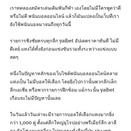
เราทดลองสมัครเล่นเดิมพันกีฬา เองโดยไม่มีใครพูดว่าดี
หรือไม่ดี พนันบอลออนไลน์ แล้วก็มันแปลงเป็นเว็บที่เรา
ยังใช้พนันบอลมาจนถึงทุกวันนี้
รายการชิงชัยครบทุกลีก yaibet อัปเดตราคาทันที ไม่มี
ดีเลย์ แทงได้ทั้งยังก่อนแข่งขันรวมทั้งระหว่างแข่งแบบ
สดๆ
หนึ่งในปัญหาหลักของเว็บไซต์พนันบอลออนไลน์หลาย
แห่งเป็น ไม่มีบอลให้เลือก โดยยิ่งไปกว่านั้นพวกลีกเล็ก
ลีกเอเชีย หรือพวกรายการฝึกซ้อม แม้กระนั้น yaibet
เกือบจะไม่มีปัญหานั้นเลย
ในวันแล้ววันเล่าจะมีรายการบอลให้เลือกแทงมากยิ่ง
กว่า 1,000 คู่ ตั้งแต่ลีกใหญ่ยุโรปอย่างพรีเมียร์ลีก ลาลี
กา กัลโช่ บุนเดสลีกา ไปจนกระทั่งลีกญี่ปุ่น ประเทศ