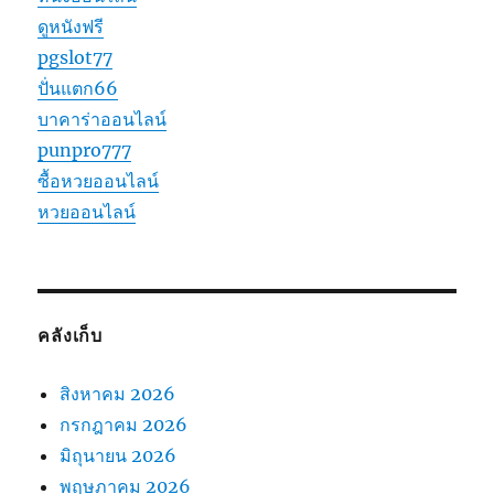
ดูหนังฟรี
pgslot77
ปั่นแตก66
บาคาร่าออนไลน์
punpro777
ซื้อหวยออนไลน์
หวยออนไลน์
คลังเก็บ
สิงหาคม 2026
กรกฎาคม 2026
มิถุนายน 2026
พฤษภาคม 2026