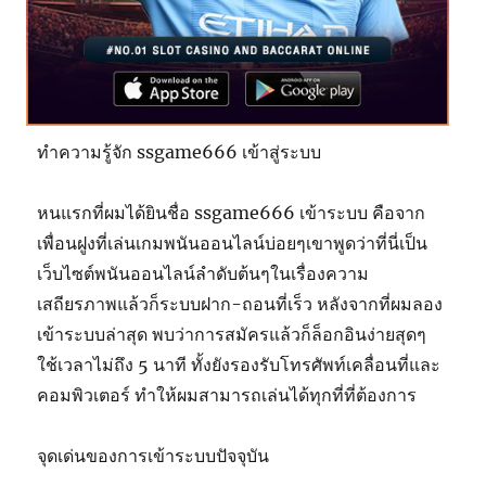
ทำความรู้จัก ssgame666 เข้าสู่ระบบ
หนแรกที่ผมได้ยินชื่อ ssgame666 เข้าระบบ คือจาก
เพื่อนฝูงที่เล่นเกมพนันออนไลน์บ่อยๆเขาพูดว่าที่นี่เป็น
เว็บไซต์พนันออนไลน์ลำดับต้นๆในเรื่องความ
เสถียรภาพแล้วก็ระบบฝาก-ถอนที่เร็ว หลังจากที่ผมลอง
เข้าระบบล่าสุด พบว่าการสมัครแล้วก็ล็อกอินง่ายสุดๆ
ใช้เวลาไม่ถึง 5 นาที ทั้งยังรองรับโทรศัพท์เคลื่อนที่และ
คอมพิวเตอร์ ทำให้ผมสามารถเล่นได้ทุกที่ที่ต้องการ
จุดเด่นของการเข้าระบบปัจจุบัน