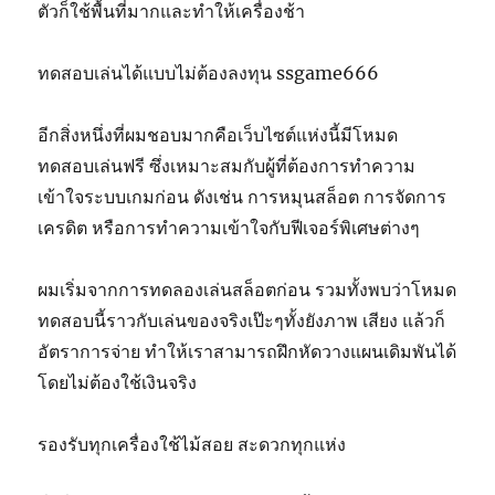
ตัวก็ใช้พื้นที่มากและทำให้เครื่องช้า
ทดสอบเล่นได้แบบไม่ต้องลงทุน ssgame666
อีกสิ่งหนึ่งที่ผมชอบมากคือเว็บไซต์แห่งนี้มีโหมด
ทดสอบเล่นฟรี ซึ่งเหมาะสมกับผู้ที่ต้องการทำความ
เข้าใจระบบเกมก่อน ดังเช่น การหมุนสล็อต การจัดการ
เครดิต หรือการทำความเข้าใจกับฟีเจอร์พิเศษต่างๆ
ผมเริ่มจากการทดลองเล่นสล็อตก่อน รวมทั้งพบว่าโหมด
ทดสอบนี้ราวกับเล่นของจริงเป๊ะๆทั้งยังภาพ เสียง แล้วก็
อัตราการจ่าย ทำให้เราสามารถฝึกหัดวางแผนเดิมพันได้
โดยไม่ต้องใช้เงินจริง
รองรับทุกเครื่องใช้ไม้สอย สะดวกทุกแห่ง