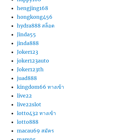
hengjing168
hongkong456
hydra888 สล็อต
Jinda55
jinda888
Joker123
joker123auto
Joker123th
juad888
kingdom66 ทางเข้า
live22
live22slot
lotto432 ทางเข้า
lotto888
macau69 สมัคร
mars95