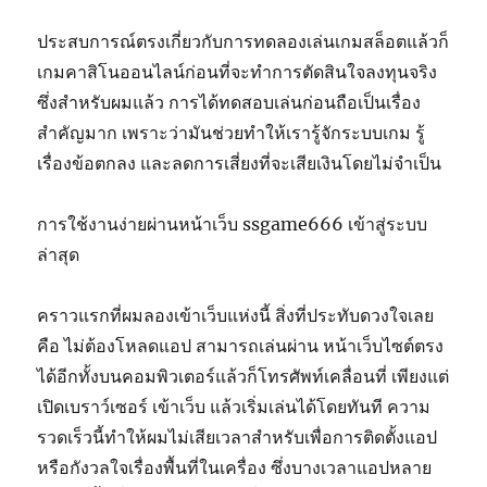
ประสบการณ์ตรงเกี่ยวกับการทดลองเล่นเกมสล็อตแล้วก็
เกมคาสิโนออนไลน์ก่อนที่จะทำการตัดสินใจลงทุนจริง
ซึ่งสำหรับผมแล้ว การได้ทดสอบเล่นก่อนถือเป็นเรื่อง
สำคัญมาก เพราะว่ามันช่วยทำให้เรารู้จักระบบเกม รู้
เรื่องข้อตกลง และลดการเสี่ยงที่จะเสียเงินโดยไม่จำเป็น
การใช้งานง่ายผ่านหน้าเว็บ ssgame666 เข้าสู่ระบบ
ล่าสุด
คราวแรกที่ผมลองเข้าเว็บแห่งนี้ สิ่งที่ประทับดวงใจเลย
คือ ไม่ต้องโหลดแอป สามารถเล่นผ่าน หน้าเว็บไซต์ตรง
ได้อีกทั้งบนคอมพิวเตอร์แล้วก็โทรศัพท์เคลื่อนที่ เพียงแต่
เปิดเบราว์เซอร์ เข้าเว็บ แล้วเริ่มเล่นได้โดยทันที ความ
รวดเร็วนี้ทำให้ผมไม่เสียเวลาสำหรับเพื่อการติดตั้งแอป
หรือกังวลใจเรื่องพื้นที่ในเครื่อง ซึ่งบางเวลาแอปหลาย