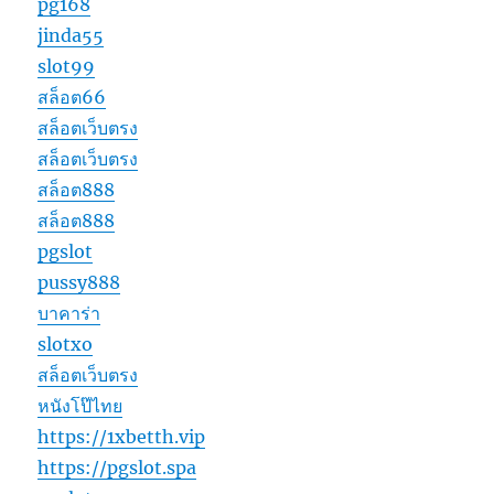
pg168
jinda55
slot99
สล็อต66
สล็อตเว็บตรง
สล็อตเว็บตรง
สล็อต888
สล็อต888
pgslot
pussy888
บาคาร่า
slotxo
สล็อตเว็บตรง
หนังโป๊ไทย
https://1xbetth.vip
https://pgslot.spa