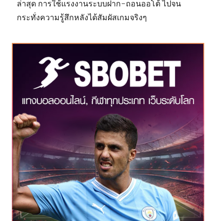
ล่าสุด การใช้แรงงานระบบฝาก-ถอนออโต้ ไปจน
กระทั่งความรู้สึกหลังได้สัมผัสเกมจริงๆ