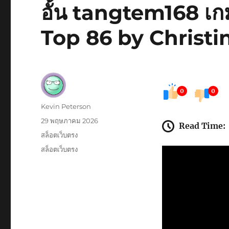
อั้น tangtem168 เก
Top 86 by Christ
0
0
ผู้
Kevin Peterson
เขียน
เขียน
29 พฤษภาคม 2026
Read Time:
เมื่อ
หมวด
สล็อตเว็บตรง
หมู่
ป้าย
สล็อตเว็บตรง
กำกับ