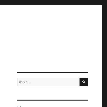
ค้นหา
ค้นหา: