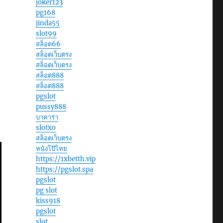
joker123
pg168
jinda55
slot99
สล็อต66
สล็อตเว็บตรง
สล็อตเว็บตรง
สล็อต888
สล็อต888
pgslot
pussy888
บาคาร่า
slotxo
สล็อตเว็บตรง
หนังโป๊ไทย
https://1xbetth.vip
https://pgslot.spa
pgslot
pg slot
kiss918
pgslot
slot