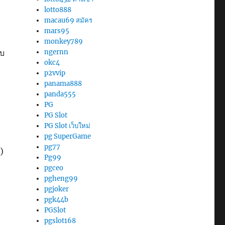
lotto888
macau69 สมัคร
mars95
monkey789
ngernn
บบ
okc4
p2vvip
panama888
panda555
PG
PG Slot
PG Slot เว็บใหม่
pg SuperGame
pg77
)
Pg99
pgceo
pgheng99
pgjoker
pgk44b
PGSlot
pgslot168