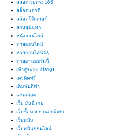
สล็อตเว็บตรง 168
สล็อตแตกดี
สล็อตโจ๊กเกอร์
สวนสุนันทา
หนังออนไลน์
หวยออนไลน์
หวยออนไลน์24
หวยฮานอยวันนี้
เข้าสู่ระบบ ufa191
เครดิตฟรี
เดิมพันกีฬา
เล่นสล็อต
เว็บ มันนี่ เกม
เว็บซื้อหวยฮานอยพิเศษ
เว็บพนัน
เว็บพนันออนไลน์