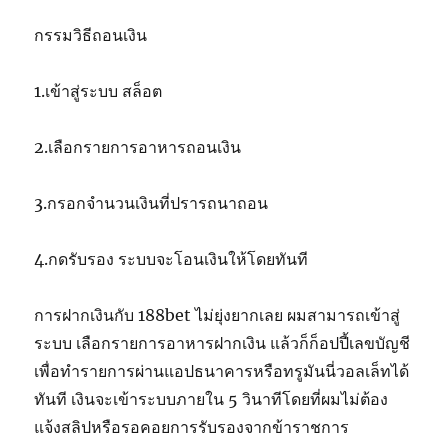
กรรมวิธีถอนเงิน
1.เข้าสู่ระบบ สล็อต
2.เลือกรายการอาหารถอนเงิน
3.กรอกจำนวนเงินที่ปรารถนาถอน
4.กดรับรอง ระบบจะโอนเงินให้โดยทันที
การฝากเงินกับ 188bet ไม่ยุ่งยากเลย ผมสามารถเข้าสู่
ระบบ เลือกรายการอาหารฝากเงิน แล้วก็ก็อปปี้เลขบัญชี
เพื่อทำรายการผ่านแอปธนาคารหรือทรูมันนี่วอลเล็ทได้
ทันที เงินจะเข้าระบบภายใน 5 วินาทีโดยที่ผมไม่ต้อง
แจ้งสลิปหรือรอคอยการรับรองจากข้าราชการ