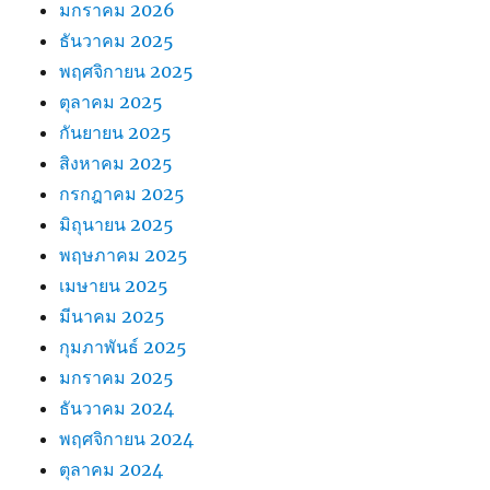
มกราคม 2026
ธันวาคม 2025
พฤศจิกายน 2025
ตุลาคม 2025
กันยายน 2025
สิงหาคม 2025
กรกฎาคม 2025
มิถุนายน 2025
พฤษภาคม 2025
เมษายน 2025
มีนาคม 2025
กุมภาพันธ์ 2025
มกราคม 2025
ธันวาคม 2024
พฤศจิกายน 2024
ตุลาคม 2024