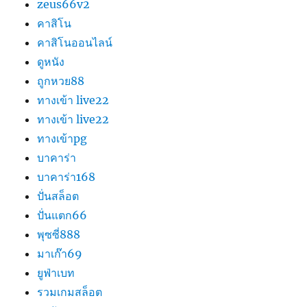
zeus66v2
คาสิโน
คาสิโนออนไลน์
ดูหนัง
ถูกหวย88
ทางเข้า live22
ทางเข้า live22
ทางเข้าpg
บาคาร่า
บาคาร่า168
ปั่นสล็อต
ปั่นแตก66
พุซซี่888
มาเก๊า69
ยูฟ่าเบท
รวมเกมสล็อต