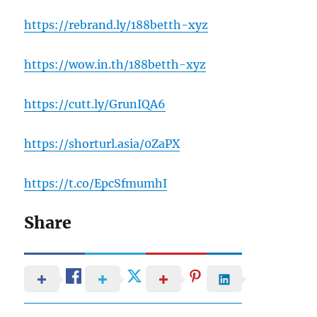
https://rebrand.ly/188betth-xyz
https://wow.in.th/188betth-xyz
https://cutt.ly/GrunIQA6
https://shorturl.asia/0ZaPX
https://t.co/EpcSfmumhI
Share