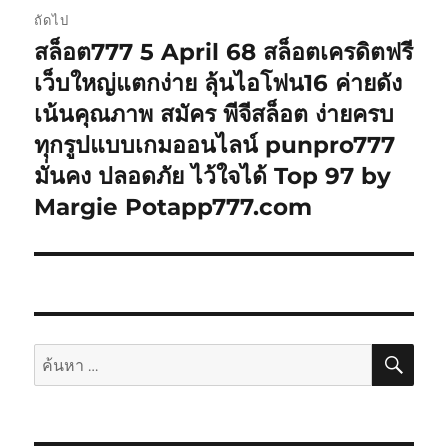
ถัดไป
สล็อต777 5 April 68 สล็อตเครดิตฟรี
เรื่อง
ต่อ
เว็บใหญ่แตกง่าย ลุ้นไอโฟน16 ค่ายดัง
ไป:
เน้นคุณภาพ สมัคร พีจีสล็อต ง่ายครบ
ทุกรูปแบบเกมออนไลน์ punpro777
มั่นคง ปลอดภัย ไว้ใจได้ Top 97 by
Margie Potapp777.com
ค้นห
ค้นหา: