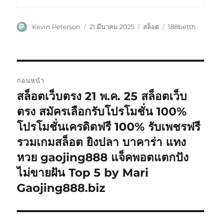
ผู้
เขียน
หมวด
ป้าย
Kevin Peterson
21 มีนาคม 2025
สล็อต
188betth
เขียน
เมื่อ
หมู่
กำกับ
แนะแนว
ก่อนหน้า
เรื่อง
สล็อตเว็บตรง 21 พ.ค. 25 สล็อตเว็บ
เรื่อง
ก่อน
ตรง สมัครเลือกรับโปรโมชั่น 100%
หน้า:
โปรโมชั่นเครดิตฟรี 100% รับเพชรฟรี
รวมเกมสล็อต ยิงปลา บาคาร่า แทง
หวย gaojing888 แจ็คพอตแตกปัง
ไม่ขายฝัน Top 5 by Mari
Gaojing888.biz