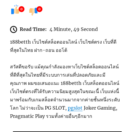
0
0
Read Time:
4 Minute, 49 Second
188betth เว็บไซต์สล็อตออนไลน์ เว็บไซต์ตรง เว็บที่ดี
ที่สุดในไทย ฝาก-ถอน ออโต้
สวัสดีขอรับ แม้คุณกำลังมองหาเว็บไซต์สล็อตออนไลน์
ที่ดีที่สุดในไทยที่มีระบบการเล่นที่ปลอดภัยและมี
คุณภาพ ผมขอเสนอแนะ 188betth เว็บสล็อตออนไลน์
เว็บไซต์ตรงที่ได้รับความนิยมสูงสุดในขณะนี้ เว็บแห่งนี้
มาพร้อมกับเกมสล็อตจำนวนมากจากค่ายชั้นหนึ่งระดับ
โลก ไม่ว่าจะเป็น PG SLOT,
pgslot
Joker Gaming,
Pragmatic Play รวมทั้งค่ายอื่นๆอีกมาก