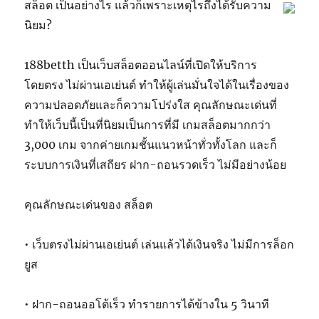
สล็อต เป็นอย่างไร แล้วก็เพราะเหตุไรถึงได้รับความ
นิยม?
188betth เป็นเว็บสล็อตออนไลน์ที่เปิดให้บริการ
โดยตรง ไม่ผ่านเอเย่นต์ ทำให้ผู้เล่นมั่นใจได้ในเรื่องของ
ความปลอดภัยและก็ความโปร่งใส คุณลักษณะเด่นที่
ทำให้เว็บนี้เป็นที่นิยมเป็นการที่มี เกมสล็อตมากกว่า
3,000 เกม จากค่ายเกมชั้นแนวหน้าทั่วทั้งโลก และก็
ระบบการเงินที่เสถียร ฝาก-ถอนรวดเร็ว ไม่มีอย่างน้อย
คุณลักษณะเด่นของ สล็อต
• เว็บตรงไม่ผ่านเอเย่นต์ เล่นแล้วได้เงินจริง ไม่มีการล็อก
ยูส
• ฝาก-ถอนออโต้เร็ว ทำรายการได้ข้างใน 5 วินาที