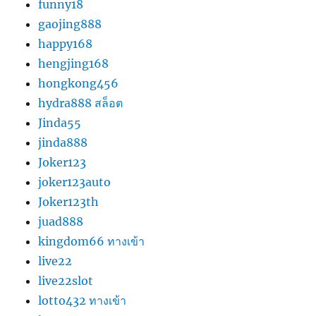
funny18
gaojing888
happy168
hengjing168
hongkong456
hydra888 สล็อต
Jinda55
jinda888
Joker123
joker123auto
Joker123th
juad888
kingdom66 ทางเข้า
live22
live22slot
lotto432 ทางเข้า