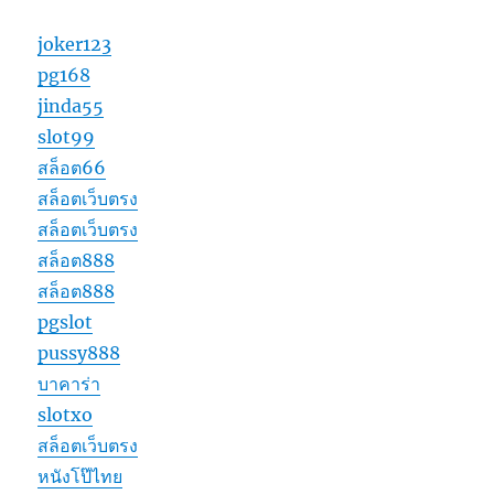
joker123
pg168
jinda55
slot99
สล็อต66
สล็อตเว็บตรง
สล็อตเว็บตรง
สล็อต888
สล็อต888
pgslot
pussy888
บาคาร่า
slotxo
สล็อตเว็บตรง
หนังโป๊ไทย