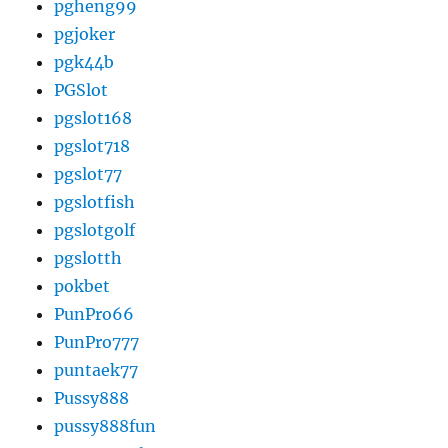
pgheng99
pgjoker
pgk44b
PGSlot
pgslot168
pgslot718
pgslot77
pgslotfish
pgslotgolf
pgslotth
pokbet
PunPro66
PunPro777
puntaek77
Pussy888
pussy888fun