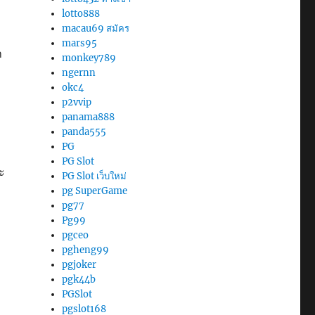
lotto888
macau69 สมัคร
mars95
า
monkey789
ngernn
okc4
p2vvip
panama888
panda555
PG
PG Slot
ะ
PG Slot เว็บใหม่
pg SuperGame
pg77
Pg99
pgceo
pgheng99
pgjoker
pgk44b
PGSlot
pgslot168