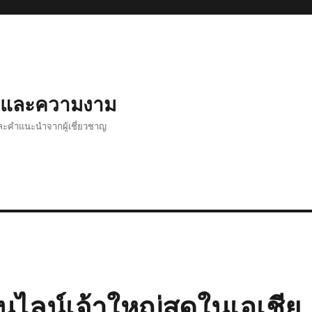
ภาพและความงาม
และคำแนะนำจากผู้เชี่ยวชาญ
ไลน์เจ้าใหญ่สุดในเอเชีย