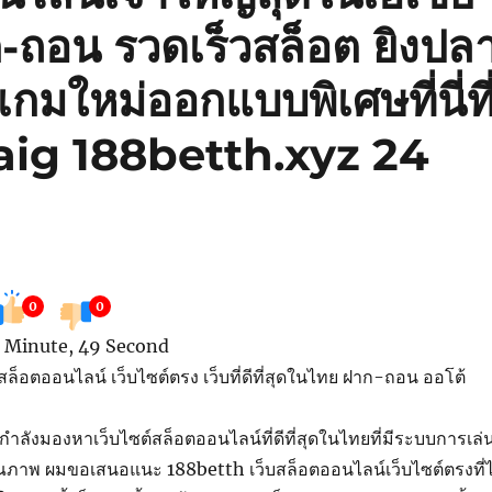
าก-ถอน รวดเร็วสล็อต ยิงปล
กมใหม่ออกแบบพิเศษที่นี่ที
raig 188betth.xyz 24
0
0
 Minute, 49 Second
สล็อตออนไลน์ เว็บไซต์ตรง เว็บที่ดีที่สุดในไทย ฝาก-ถอน ออโต้
กำลังมองหาเว็บไซต์สล็อตออนไลน์ที่ดีที่สุดในไทยที่มีระบบการเล่
ุณภาพ ผมขอเสนอแนะ 188betth เว็บสล็อตออนไลน์เว็บไซต์ตรงที่ไ