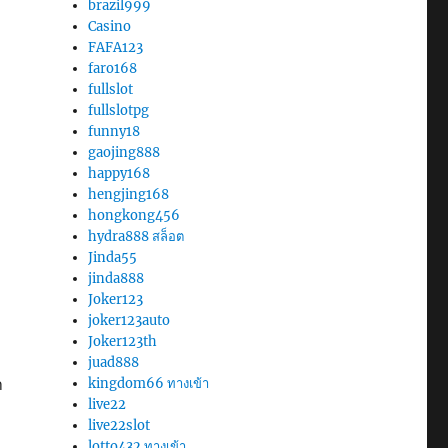
brazil999
Casino
FAFA123
faro168
fullslot
fullslotpg
funny18
gaojing888
happy168
hengjing168
hongkong456
hydra888 สล็อต
Jinda55
jinda888
Joker123
joker123auto
Joker123th
juad888
ำ
kingdom66 ทางเข้า
live22
live22slot
lotto432 ทางเข้า