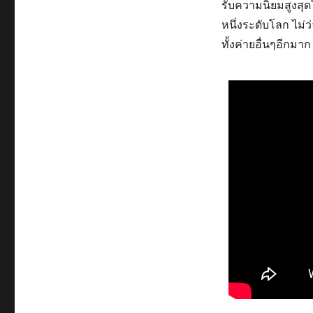
รับความนิยมสูงสุด
หนึ่งระดับโลก ไม่
ทั้งค่ายอื่นๆอีกมาก