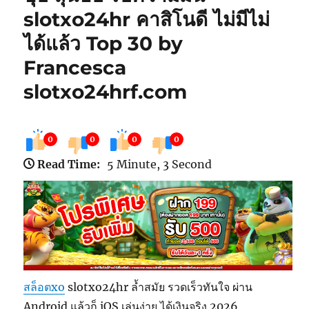
slotxo24hr คาสิโนดี ไม่มีไม่
ได้แล้ว Top 30 by
Francesca
slotxo24hrf.com
0
0
0
0
Read Time:
5 Minute, 3 Second
สล็อตxo
slotxo24hr ล้ำสมัย รวดเร็วทันใจ ผ่าน
Android แล้วก็ iOS เล่นง่าย ได้เงินจริง 2026