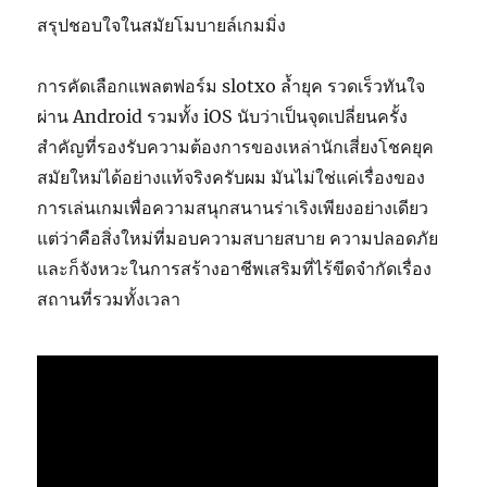
สรุปชอบใจในสมัยโมบายล์เกมมิ่ง
การคัดเลือกแพลตฟอร์ม slotxo ล้ำยุค รวดเร็วทันใจ
ผ่าน Android รวมทั้ง iOS นับว่าเป็นจุดเปลี่ยนครั้ง
สำคัญที่รองรับความต้องการของเหล่านักเสี่ยงโชคยุค
สมัยใหม่ได้อย่างแท้จริงครับผม มันไม่ใช่แค่เรื่องของ
การเล่นเกมเพื่อความสนุกสนานร่าเริงเพียงอย่างเดียว
แต่ว่าคือสิ่งใหม่ที่มอบความสบายสบาย ความปลอดภัย
และก็จังหวะในการสร้างอาชีพเสริมที่ไร้ขีดจำกัดเรื่อง
สถานที่รวมทั้งเวลา