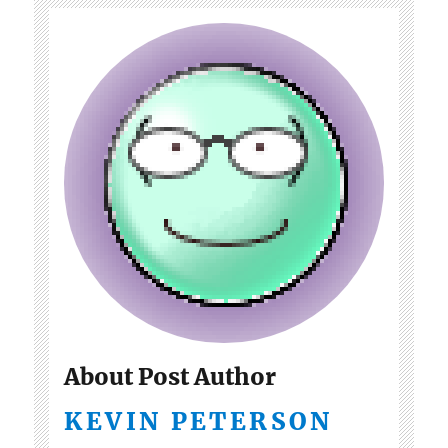
About Post Author
KEVIN PETERSON