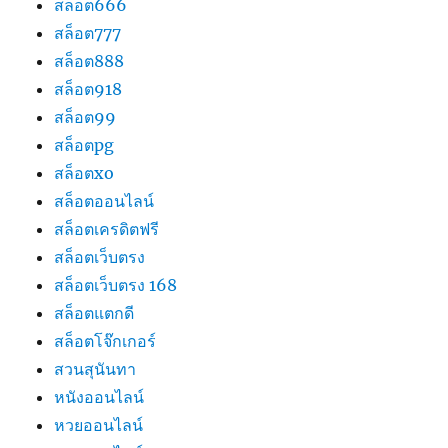
สล็อต666
สล็อต777
สล็อต888
สล็อต918
สล็อต99
สล็อตpg
สล็อตxo
สล็อตออนไลน์
สล็อตเครดิตฟรี
สล็อตเว็บตรง
สล็อตเว็บตรง 168
สล็อตแตกดี
สล็อตโจ๊กเกอร์
สวนสุนันทา
หนังออนไลน์
หวยออนไลน์