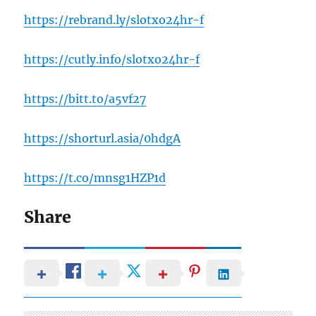
https://rebrand.ly/slotxo24hr-f
https://cutly.info/slotxo24hr-f
https://bitt.to/a5vf27
https://shorturl.asia/0hdgA
https://t.co/mnsg1HZP1d
Share