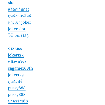
slot
สล็อตเว็บตรง
ดูหนังออนไลน์
ทางเข้า joker
joker slot
โจ๊กเกอร์123
918kiss
joker123
หนังชนโรง
sagame168th
joker123
ดูหนังฟรี
pussy888
pussy888
บาคาร่า168