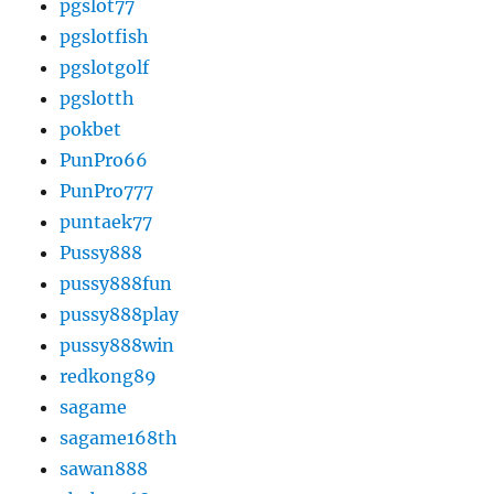
pgslot77
pgslotfish
pgslotgolf
pgslotth
pokbet
PunPro66
PunPro777
puntaek77
Pussy888
pussy888fun
pussy888play
pussy888win
redkong89
sagame
sagame168th
sawan888