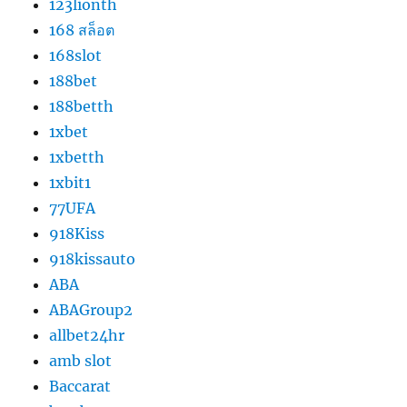
123lionth
168 สล็อต
168slot
188bet
188betth
1xbet
1xbetth
1xbit1
77UFA
918Kiss
918kissauto
ABA
ABAGroup2
allbet24hr
amb slot
Baccarat