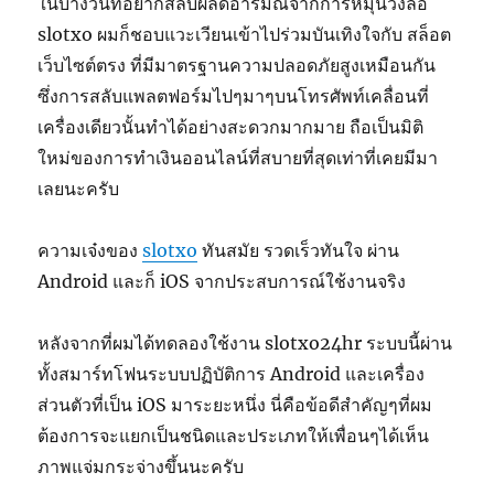
ในบางวันที่อยากสลับผลัดอารมณ์จากการหมุนวงล้อ
slotxo ผมก็ชอบแวะเวียนเข้าไปร่วมบันเทิงใจกับ สล็อต
เว็บไซต์ตรง ที่มีมาตรฐานความปลอดภัยสูงเหมือนกัน
ซึ่งการสลับแพลตฟอร์มไปๆมาๆบนโทรศัพท์เคลื่อนที่
เครื่องเดียวนั้นทำได้อย่างสะดวกมากมาย ถือเป็นมิติ
ใหม่ของการทำเงินออนไลน์ที่สบายที่สุดเท่าที่เคยมีมา
เลยนะครับ
ความเจ๋งของ
slotxo
ทันสมัย รวดเร็วทันใจ ผ่าน
Android และก็ iOS จากประสบการณ์ใช้งานจริง
หลังจากที่ผมได้ทดลองใช้งาน slotxo24hr ระบบนี้ผ่าน
ทั้งสมาร์ทโฟนระบบปฏิบัติการ Android และเครื่อง
ส่วนตัวที่เป็น iOS มาระยะหนึ่ง นี่คือข้อดีสำคัญๆที่ผม
ต้องการจะแยกเป็นชนิดและประเภทให้เพื่อนๆได้เห็น
ภาพแจ่มกระจ่างขึ้นนะครับ