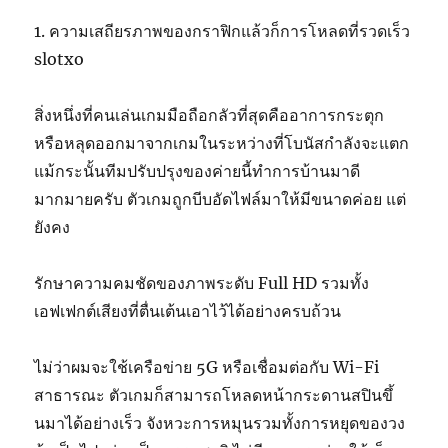
1. ความเสถียรภาพของกราฟิกแล้วก็การโหลดที่รวดเร็ว
slotxo
สิ่งหนึ่งที่คนเล่นเกมมือถือกลัวที่สุดคืออาการกระตุก
หรือหลุดออกมาจากเกมในระหว่างที่โบนัสกำลังจะแตก
แม้กระนั้นทีมปรับปรุงของค่ายนี้ทำการบ้านมาดี
มากมายครับ ตัวเกมถูกบีบอัดไฟล์มาให้มีขนาดค่อย แต่
ยังคง
รักษาความคมชัดของภาพระดับ Full HD รวมทั้ง
เอฟเฟกต์เสียงที่ตื่นเต้นเอาไว้ได้อย่างครบถ้วน
ไม่ว่าผมจะใช้เครือข่าย 5G หรือเชื่อมต่อกับ Wi-Fi
สาธารณะ ตัวเกมก็สามารถโหลดหน้ากระดานสปินขึ้
นมาได้อย่างเร็ว จังหวะการหมุนรวมทั้งการหยุดของวง