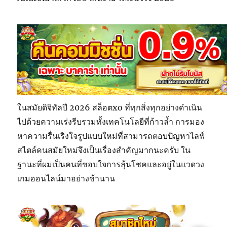
ในสมัยดิจิทัลปี 2026 สล็อตxo ที่ทุกสิ่งทุกอย่างดำเนิน
ไปด้วยความเร่งรีบรวมทั้งเทคโนโลยีที่ก้าวล้ำ การมอง
หาความรื่นเริงใจรูปแบบใหม่ที่สามารถตอบปัญหาไลฟ์
สไตล์คนสมัยใหม่จึงเป็นเรื่องสำคัญมากนะครับ ใน
ฐานะที่ผมเป็นคนที่ชอบใจการลุ้นโชคและอยู่ในแวดวง
เกมออนไลน์มาอย่างช้านาน