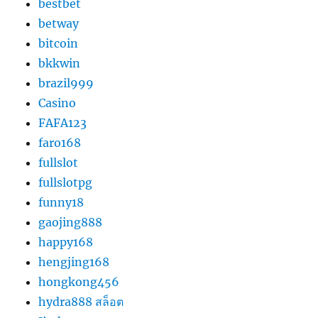
bestbet
betway
bitcoin
bkkwin
brazil999
Casino
FAFA123
faro168
fullslot
fullslotpg
funny18
gaojing888
happy168
hengjing168
hongkong456
hydra888 สล็อต