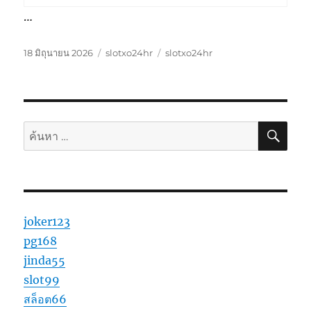
…
เขียน
หมวด
ป้าย
18 มิถุนายน 2026
slotxo24hr
slotxo24hr
เมื่อ
หมู่
กำกับ
ค้นห
ค้นหา:
joker123
pg168
jinda55
slot99
สล็อต66