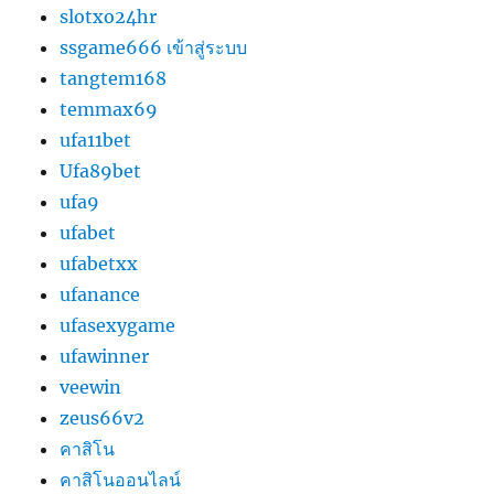
slotxo24hr
ssgame666 เข้าสู่ระบบ
tangtem168
temmax69
ufa11bet
Ufa89bet
ufa9
ufabet
ufabetxx
ufanance
ufasexygame
ufawinner
veewin
zeus66v2
คาสิโน
คาสิโนออนไลน์