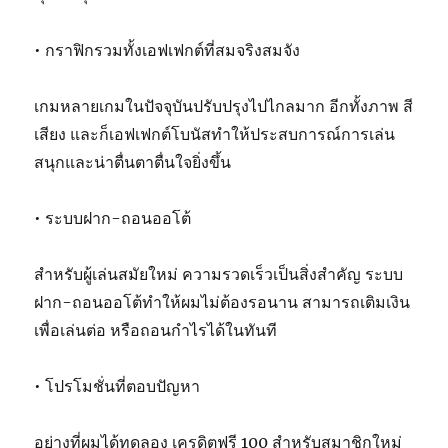
• กราฟิกรวมทั้งเอฟเฟกต์ที่สมจริงสมจัง
เกมหลายเกมในปัจจุบันปรับปรุงไปไกลมาก อีกทั้งภาพ สี
เสียง และก็เอฟเฟกต์โบนัสทำให้ประสบการณ์การเล่น
สนุกและน่าตื่นตาตื่นใจยิ่งขึ้น
• ระบบฝาก-ถอนออโต้
สำหรับผู้เล่นสมัยใหม่ ความรวดเร็วเป็นสิ่งสำคัญ ระบบ
ฝาก-ถอนออโต้ทำให้ผมไม่ต้องรอนาน สามารถเติมเงิน
เพื่อเล่นต่อ หรือถอนกำไรได้ในทันที
• โปรโมชั่นที่ตอบปัญหา
อย่างที่ผมได้ทดลอง เครดิตฟรี 100 สำหรับสมาชิกใหม่