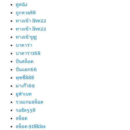
ดูหนัง
ถูกหวย88
ทางเข้า live22
ทางเข้า live22
ทางเข้าpg
บาคาร่า
บาคาร่า168
ปั่นสล็อต
ปั่นแตก66
พุซซี่888
มาเก๊า69
ยูฟ่าเบท
รวมเกมสล็อต
รอยัล558
สล็อต
สล็อต 918kiss