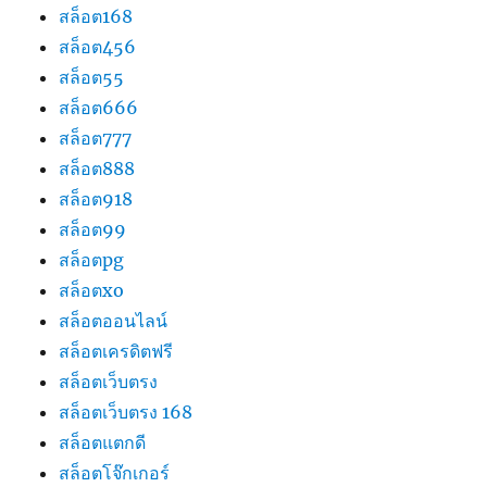
สล็อต168
สล็อต456
สล็อต55
สล็อต666
สล็อต777
สล็อต888
สล็อต918
สล็อต99
สล็อตpg
สล็อตxo
สล็อตออนไลน์
สล็อตเครดิตฟรี
สล็อตเว็บตรง
สล็อตเว็บตรง 168
สล็อตแตกดี
สล็อตโจ๊กเกอร์