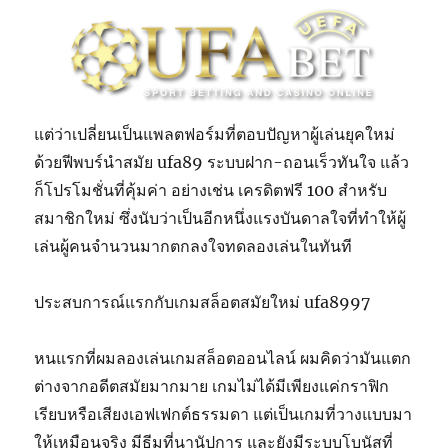
แต่ว่าเปลี่ยนเป็นแพลตฟอร์มที่ตอบปัญหาผู้เล่นยุคใหม่
ด้วยฟีพบร์นำสมัย ufa89 ระบบฝาก-ถอนเร็วทันใจ แล้ว
ก็โปรโมชั่นที่คุ้มค่า อย่างเช่น เครดิตฟรี 100 สำหรับ
สมาชิกใหม่ ซึ่งนับว่าเป็นอีกหนึ่งแรงบันดาลใจที่ทำให้ผู้
เล่นผู้คนจำนวนมากตกลงใจทดลองเล่นในทันที
ประสบการณ์แรกกับเกมสล็อตสมัยใหม่ ufa8997
หนแรกที่ผมลองเล่นเกมสล็อตออนไลน์ ผมคิดว่ามันแตก
ต่างจากอดีตสมัยมากมาย เกมไม่ได้มีเพียงแค่กราฟิก
เรียบหรือเสียงเอฟเฟกต์ธรรมดา แต่เป็นเกมที่วางแบบมา
ให้เหมือนจริง มีธีมที่นานัปการ และยังมีระบบโบนัสที่