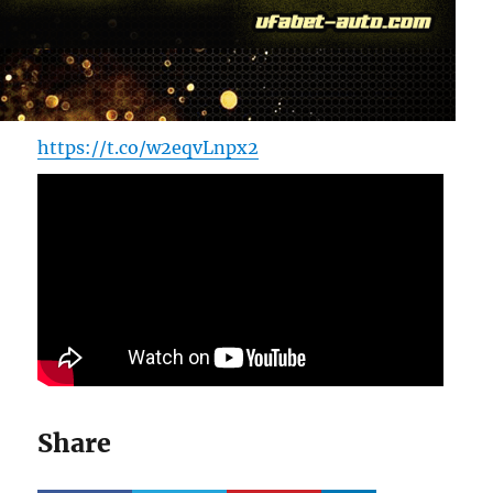
https://t.co/w2eqvLnpx2
Share