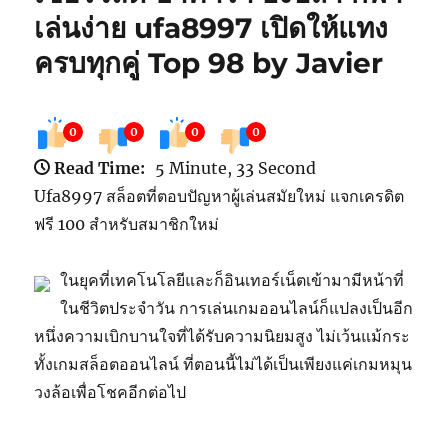
เล่นง่าย ufa8997 เปิดให้แทง
ครบทุกคู่ Top 98 by Javier
0
0
0
0
Read Time:
5 Minute, 33 Second
Ufa8997 สล็อตที่ตอบปัญหาผู้เล่นสมัยใหม่ แจกเครดิต
ฟรี 100 สำหรับสมาชิกใหม่
ในยุคที่เทคโนโลยีและก็อินเทอร์เน็ตเข้ามามีหน้าที่
ในชีวิตประจำวัน การเล่นเกมออนไลน์ก็แปลงเป็นอีก
หนึ่งความเบิกบานใจที่ได้รับความนิยมสูง ไม่เว้นแม้กระ
ทั้งเกมสล็อตออนไลน์ ที่ตอนนี้ไม่ได้เป็นเพียงแค่เกมหมุน
วงล้อเพื่อโชคอีกต่อไป