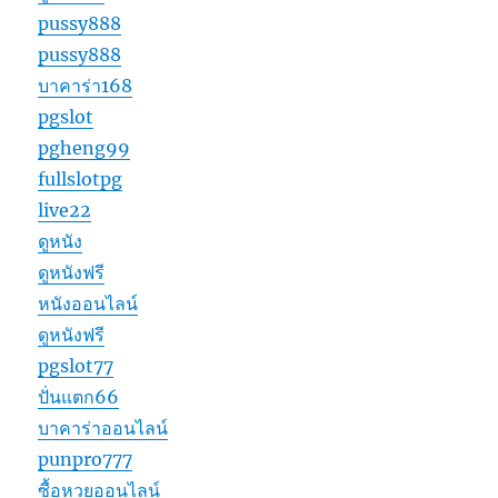
pussy888
pussy888
บาคาร่า168
pgslot
pgheng99
fullslotpg
live22
ดูหนัง
ดูหนังฟรี
หนังออนไลน์
ดูหนังฟรี
pgslot77
ปั่นแตก66
บาคาร่าออนไลน์
punpro777
ซื้อหวยออนไลน์