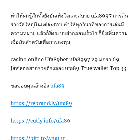
ทำให้ผมรู้สึกทั้งยังบันเทิงใจและสบาย ufa8997 การลุ้น
รางวัลใหญ่ในแต่ละรอบ ทำให้ทุกวินาทีของการเล่นมี
ความหมาย แล้วก็ยิ่งระบบฝากถอนเร็วไว ก็ยิ่งเพิ่มความ
เชื่อมั่นสำหรับเพื่อการลงทุน
casino online Ufa89bet ufa8997 29 มกรา 69
Javier อยากรวยต้องลอง ufa89 True wallet Top 33
ขอขอบคุณอ้างอิง
ufa89
https://rebrand.ly/ufa89
https://cutly.info/ufa89
https://bitt.to/4na13n