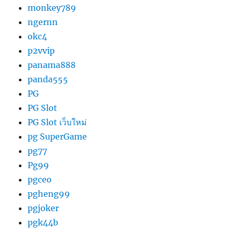
monkey789
ngernn
okc4
p2vvip
panama888
panda555
PG
PG Slot
PG Slot เว็บใหม่
pg SuperGame
pg77
Pg99
pgceo
pgheng99
pgjoker
pgk44b