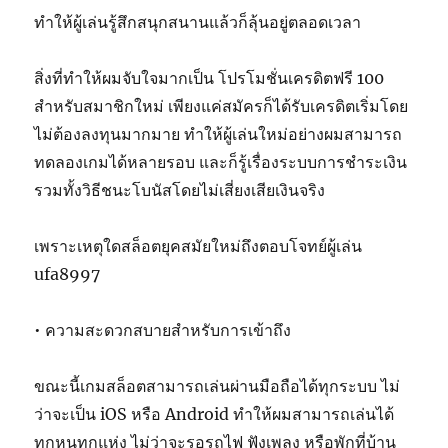
ทำให้ผู้เล่นรู้สึกสนุกสนานแล้วก็ลุ้นอยู่ตลอดเวลา
สิ่งที่ทำให้ผมจับใจมากเป็น โปรโมชั่นเครดิตฟรี 100
สำหรับสมาชิกใหม่ เพียงแค่สมัครก็ได้รับเครดิตเริ่มโดย
ไม่ต้องลงทุนมากมาย ทำให้ผู้เล่นใหม่อย่างผมสามารถ
ทดลองเกมได้หลายรอบ และก็รู้เรื่องระบบการชำระเงิน
รวมทั้งวิธีชนะโบนัสโดยไม่เสี่ยงเสียเงินจริง
เพราะเหตุใดสล็อตยุคสมัยใหม่ถึงตอบโจทย์ผู้เล่น
ufa8997
• ความสะดวกสบายสำหรับการเข้าถึง
ขณะนี้เกมสล็อตสามารถเล่นผ่านมือถือได้ทุกระบบ ไม่
ว่าจะเป็น iOS หรือ Android ทำให้ผมสามารถเล่นได้
ทุกหนทุกแห่ง ไม่ว่าจะรอรถไฟ ฟังเพลง หรือพักที่บ้าน