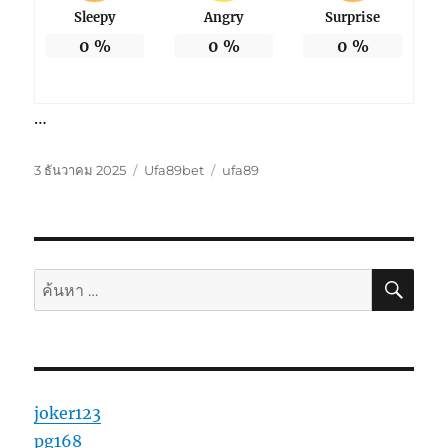
Sleepy
Angry
Surprise
0
%
0
%
0
%
…
เขียน
หมวด
ป้าย
3 ธันวาคม 2025
Ufa89bet
ufa89
เมื่อ
หมู่
กำกับ
ค้นห
ค้นหา:
joker123
pg168