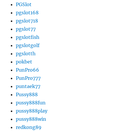
PGSlot
pgslot168
pgslot718
pgslot77
pgslotfish
pgslotgolf
pgslotth
pokbet
PunPro66
PunPro777
puntaek77
Pussy888
pussy888fun
pussy888play
pussy888win
redkong89