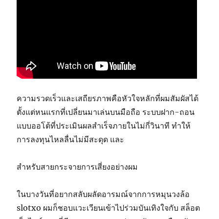
ความรวดเร็วและเสถียรภาพคือหัวใจหลักที่ผมสัมผัสได้
ตั้งแต่หนแรกที่เปลี่ยนมาเล่นบนมือถือ ระบบฝาก-ถอน
แบบออโต้ที่ประเมินผลสำเร็จภายในไม่กี่วินาที ทำให้
การลงทุนไหลลื่นไม่มีสะดุด และ
สำหรับสายกระจายการเสี่ยงอย่างผม
ในบางวันที่อยากสลับผลัดอารมณ์จากการหมุนวงล้อ
slotxo ผมก็ชอบแวะเวียนเข้าไปร่วมบันเทิงใจกับ สล็อต