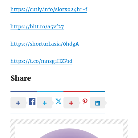
https://cutly.info/slotxo24hr-f
https://bitt.to/a5vf27
https://shorturl.asia/0hdgA
https://t.co/mnsg1HZP1d
Share