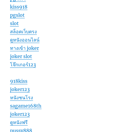
kiss918
pgslot
slot
สล็อตเว็บตรง
ดูหนังออนไลน์
ทางเข้า joker
joker slot
โจ๊กเกอร์123
918kiss
joker123
หนังชนโรง
sagame168th
joker123
ดูหนังฟรี
pussy888