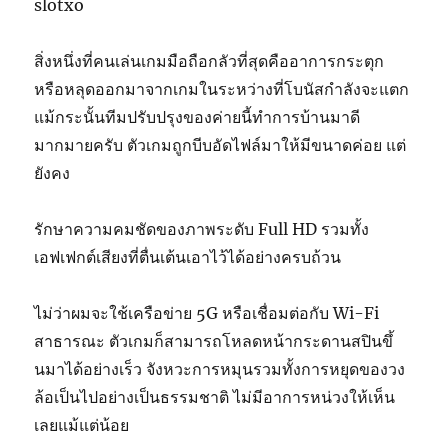
slotxo
สิ่งหนึ่งที่คนเล่นเกมมือถือกลัวที่สุดคืออาการกระตุก
หรือหลุดออกมาจากเกมในระหว่างที่โบนัสกำลังจะแตก
แม้กระนั้นทีมปรับปรุงของค่ายนี้ทำการบ้านมาดี
มากมายครับ ตัวเกมถูกบีบอัดไฟล์มาให้มีขนาดค่อย แต่
ยังคง
รักษาความคมชัดของภาพระดับ Full HD รวมทั้ง
เอฟเฟกต์เสียงที่ตื่นเต้นเอาไว้ได้อย่างครบถ้วน
ไม่ว่าผมจะใช้เครือข่าย 5G หรือเชื่อมต่อกับ Wi-Fi
สาธารณะ ตัวเกมก็สามารถโหลดหน้ากระดานสปินขึ้
นมาได้อย่างเร็ว จังหวะการหมุนรวมทั้งการหยุดของวง
ล้อเป็นไปอย่างเป็นธรรมชาติ ไม่มีอาการหน่วงให้เห็น
เลยแม้แต่น้อย