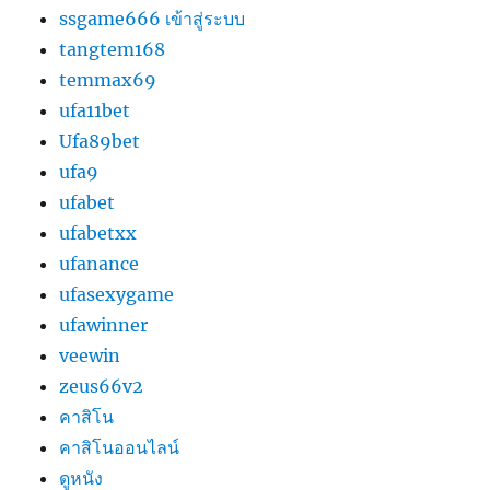
ssgame666 เข้าสู่ระบบ
tangtem168
temmax69
ufa11bet
Ufa89bet
ufa9
ufabet
ufabetxx
ufanance
ufasexygame
ufawinner
veewin
zeus66v2
คาสิโน
คาสิโนออนไลน์
ดูหนัง