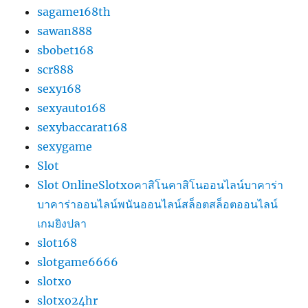
sagame168th
sawan888
sbobet168
scr888
sexy168
sexyauto168
sexybaccarat168
sexygame
Slot
Slot OnlineSlotxoคาสิโนคาสิโนออนไลน์บาคาร่า
บาคาร่าออนไลน์พนันออนไลน์สล็อตสล็อตออนไลน์
เกมยิงปลา
slot168
slotgame6666
slotxo
slotxo24hr