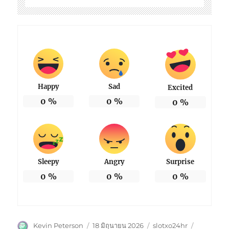
Happy
Sad
Excited
0
%
0
%
0
%
Sleepy
Angry
Surprise
0
%
0
%
0
%
ผู้
เขียน
หมวด
ป้าย
Kevin Peterson
18 มิถุนายน 2026
slotxo24hr