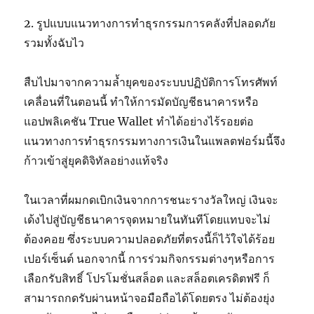
2. รูปแบบแนวทางการทำธุรกรรมการคลังที่ปลอดภัย
รวมทั้งฉับไว
สืบไปมาจากความล้ำยุคของระบบปฏิบัติการโทรศัพท์
เคลื่อนที่ในตอนนี้ ทำให้การมัดบัญชีธนาคารหรือ
แอปพลิเคชัน True Wallet ทำได้อย่างไร้รอยต่อ
แนวทางการทำธุรกรรมทางการเงินในแพลตฟอร์มนี้จึง
ก้าวเข้าสู่ยุคดิจิทัลอย่างแท้จริง
ในเวลาที่ผมกดเบิกเงินจากการชนะรางวัลใหญ่ เงินจะ
เด้งไปสู่บัญชีธนาคารจุดหมายในทันทีโดยแทบจะไม่
ต้องคอย ซึ่งระบบความปลอดภัยที่ตรงนี้ก็ไว้ใจได้ร้อย
เปอร์เซ็นต์ นอกจากนี้ การร่วมกิจกรรมต่างๆหรือการ
เลือกรับสิทธิ์ โปรโมชั่นสล็อต และสล็อตเครดิตฟรี ก็
สามารถกดรับผ่านหน้าจอมือถือได้โดยตรง ไม่ต้องยุ่ง