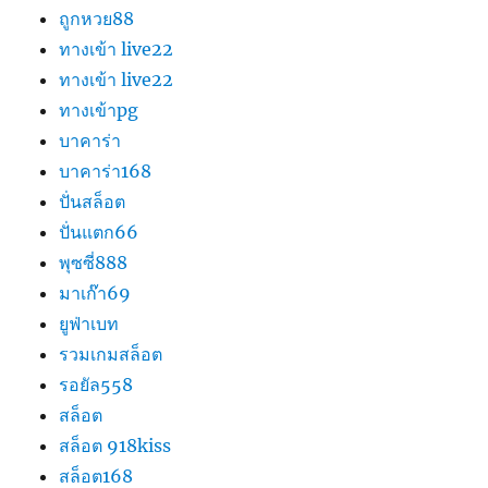
ถูกหวย88
ทางเข้า live22
ทางเข้า live22
ทางเข้าpg
บาคาร่า
บาคาร่า168
ปั่นสล็อต
ปั่นแตก66
พุซซี่888
มาเก๊า69
ยูฟ่าเบท
รวมเกมสล็อต
รอยัล558
สล็อต
สล็อต 918kiss
สล็อต168