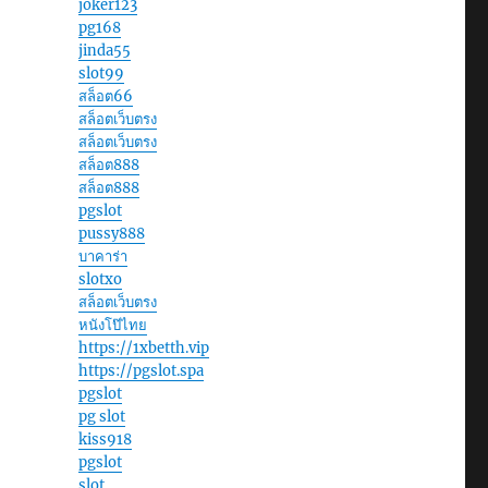
joker123
pg168
jinda55
slot99
สล็อต66
สล็อตเว็บตรง
สล็อตเว็บตรง
สล็อต888
สล็อต888
pgslot
pussy888
บาคาร่า
slotxo
สล็อตเว็บตรง
หนังโป๊ไทย
https://1xbetth.vip
https://pgslot.spa
pgslot
pg slot
kiss918
pgslot
slot