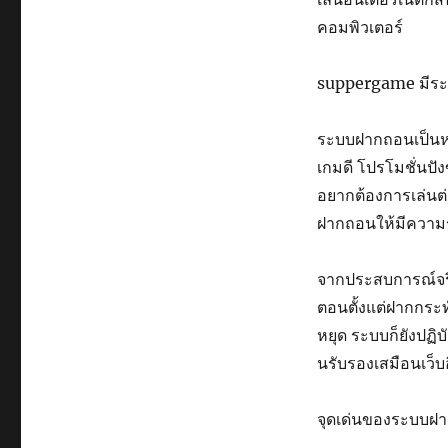
คอมพิวเตอร์
suppergame มีระบ
ระบบฝากถอนเป็นหนึ
เกมดี โปรโมชั่นปั
อยากต้องการเล่นต่อ 
ฝากถอนให้มีความรวด
จากประสบการณ์จริ
ตอนตั้งแต่ฝากกระทั
หยุด ระบบก็ยังปฏิบ
นรับรองเสมือนเว็บอ
จุดเด่นของระบบฝาก