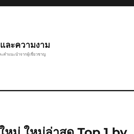
ภาพและความงาม
และคำแนะนำจากผู้เชี่ยวชาญ
ใหม่ ใหม่ล่าสุด Top 1 by