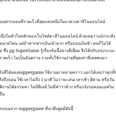
บฝากถอนที่รวดเร็วที่สุดแห่งหนึ่งในแวดวงคาสิโนออนไลน์
่งในหัวใจหลักของเว็บไซต์คาสิโนออนไลน์ ด้วยเหตุว่าแม้กระทั่ง
งขนาดไหน แต่ถ้าหากฝากเงินเข้ายาก หรือถอนเงินช้า คนก็ไม่ได้
ซึ่ง pg SuperGame รู้เรื่องข้อนี้อย่างดีเยี่ยม จึงได้ปรับปรุงระบบ
เร็ว ไม่เป็นอันตราย รวมทั้งใช้งานง่ายที่สุดเท่าที่เคยพบมา
งที่ได้ลองsuppergame ใช้งานมาหลายคราว บอกได้เลยว่าทุกขั้
่งถึงถอน ใช้เวลาไม่ถึง 1 นาที ไม่ว่าจะเล่นเวลาเช้า ตีสาม หรือวัน
ัติงานได้ธรรมดา ไม่มีดีเลย์ ไม่มีคำว่าค้าง หรือแจ้งรอคอยแอดไม่
ื่น
ถอนจาก suppergame ที่น่าดึงดูดมีดังนี้