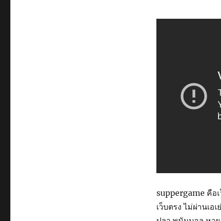
suppergame คือเว็
เว็บตรง ไม่ผ่านเอเ
ปลา พนันบอล หวย แ