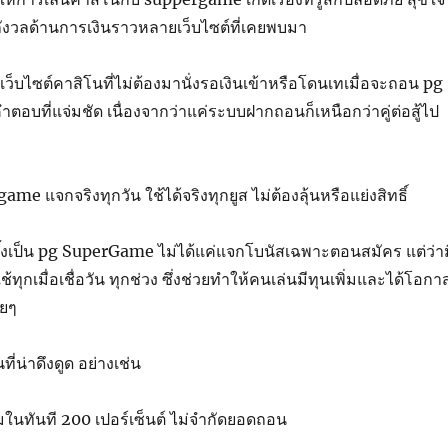
ังวลด้านการเงินราวหลายเว็บไซต์ที่เคยพบมา
ว็บไซต์คาสิโนที่ไม่ต้องมานั่งรอเงินเข้าหรือโดนเทเมื่อจะถอน pg
อบที่แจ่มชัด เนื่องจากว่าแค่ระบบฝากถอนก็เหนือกว่าคู่ต่อสู้ไป
me แจกจริงทุกวัน ใช้ได้จริงทุกยูส ไม่ต้องลุ้นหรือแย่งสิทธิ์
้งเป็น pg SuperGame ไม่ได้แค่แจกโบนัสเฉพาะตอนสมัคร แต่ว่าม
้ทุกเมื่อเชื่อวัน ทุกช่วง ซึ่งช่วยทำให้คนเล่นมีทุนเพิ่มและได้โอกา
อยๆ
ี่น่าดึงดูด อย่างเช่น
มในทันที 200 เปอร์เซ็นต์ ไม่จำกัดยอดถอน