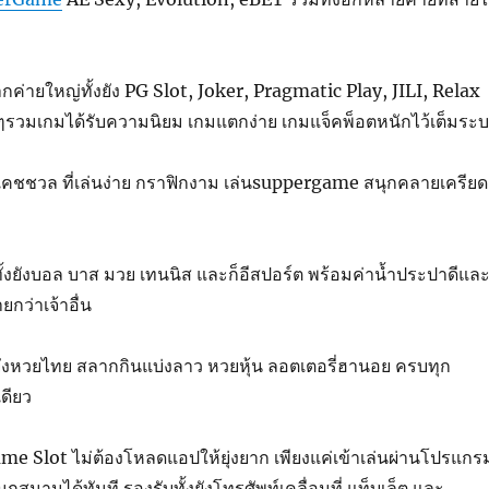
กค่ายใหญ่ทั้งยัง PG Slot, Joker, Pragmatic Play, JILI, Relax
นๆรวมเกมได้รับความนิยม เกมแตกง่าย เกมแจ็คพ็อตหนักไว้เต็มระ
แคชชวล ที่เล่นง่าย กราฟิกงาม เล่นsuppergame สนุกคลายเครียด
ทั้งยังบอล บาส มวย เทนนิส และก็อีสปอร์ต พร้อมค่าน้ำประปาดีแล
ยกว่าเจ้าอื่น
ยังหวยไทย สลากกินแบ่งลาว หวยหุ้น ลอตเตอรี่ฮานอย ครบทุก
ดียว
e Slot ไม่ต้องโหลดแอปให้ยุ่งยาก เพียงแค่เข้าเล่นผ่านโปรแกร
นุกสนานได้ทันที รองรับทั้งยังโทรศัพท์เคลื่อนที่ แท็บเล็ต และ