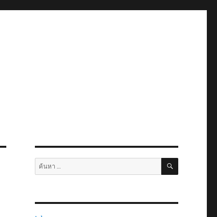
ค้นหา
ค้นหา: