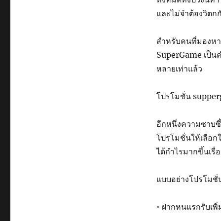
และไม่จำต้องวิตกก
สำหรับคนที่มองหาเ
SuperGame เป็นคำต
หลายเท่าแล้ว
โปรโมชั่น supperga
อีกหนึ่งความซาบซึ
โปรโมชั่นให้เลือกใช
ได้กำไรมากขึ้นเรื่
แบบอย่างโปรโมชั่นท
• ฝากหนแรกรับเพิ่