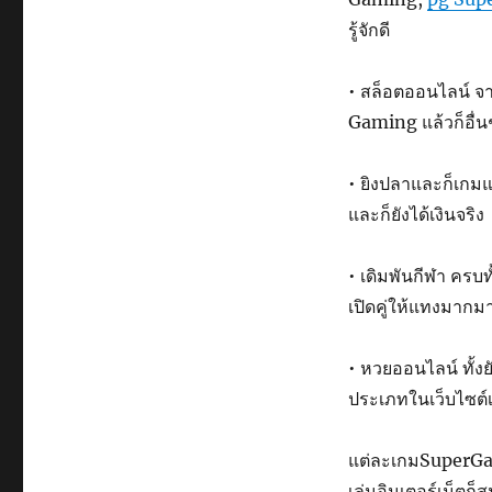
รู้จักดี
• สล็อตออนไลน์ จา
Gaming แล้วก็อื่
• ยิงปลาและก็เกม
และก็ยังได้เงินจริง
• เดิมพันกีฬา ครบ
เปิดคู่ให้แทงมากมา
• หวยออนไลน์ ทั้ง
ประเภทในเว็บไซต์เ
แต่ละเกมSuperGam
เล่นอินเตอร์เน็ตก็ส