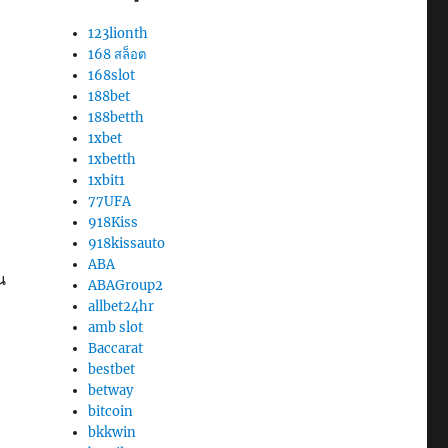
123lionth
168 สล็อต
168slot
188bet
188betth
1xbet
1xbetth
1xbit1
77UFA
918Kiss
918kissauto
ABA
น
ABAGroup2
allbet24hr
amb slot
Baccarat
bestbet
betway
bitcoin
bkkwin