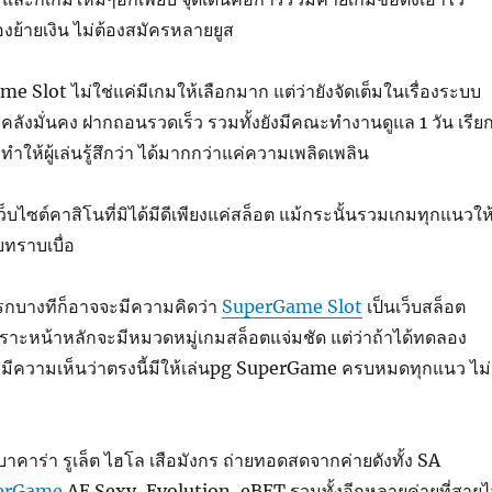
้องย้ายเงิน ไม่ต้องสมัครหลายยูส
me Slot ไม่ใช่แค่มีเกมให้เลือกมาก แต่ว่ายังจัดเต็มในเรื่องระบบ
ังมั่นคง ฝากถอนรวดเร็ว รวมทั้งยังมีคณะทำงานดูแล 1 วัน เรีย
งใจทำให้ผู้เล่นรู้สึกว่า ได้มากกว่าแค่ความเพลิดเพลิน
บไซต์คาสิโนที่มิได้มีดีเพียงแค่สล็อต แม้กระนั้นรวมเกมทุกแนวให
ยทราบเบื่อ
รกบางทีก็อาจจะมีความคิดว่า
SuperGame Slot
เป็นเว็บสล็อต
เพราะหน้าหลักจะมีหมวดหมู่เกมสล็อตแจ่มชัด แต่ว่าถ้าได้ทดลอง
จะมีความเห็นว่าตรงนี้มีให้เล่นpg SuperGame ครบหมดทุกแนว ไม่
บาคาร่า รูเล็ต ไฮโล เสือมังกร ถ่ายทอดสดจากค่ายดังทั้ง SA
erGame
AE Sexy, Evolution, eBET รวมทั้งอีกหลายค่ายที่สายไ